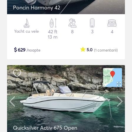
Poncin Harmony 42
Yacht cu vele
42 ft
8
3
4
13 m
$
629
5.0
/noapte
(1
comentarii
)
Quicksilver Activ 675 Open