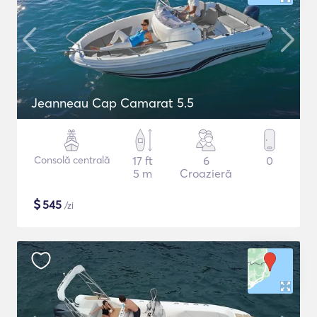
Jeanneau Cap Camarat 5.5
Consolă centrală
17 ft
6
0
5 m
Croazieră
$
545
/zi