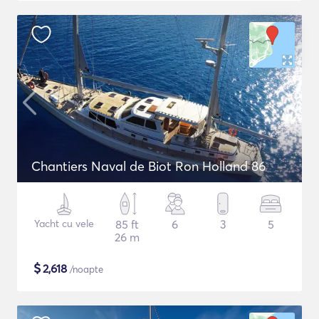
Chantiers Naval de Biot Ron Holland 86
Yacht cu vele
85 ft
6
3
5
26 m
$
2,618
/noapte