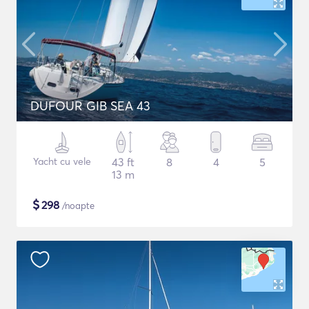
DUFOUR GIB SEA 43
Yacht cu vele
43 ft
8
4
5
13 m
$
298
/noapte