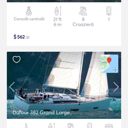
Consolă centrală
21 ft
8
1
6 m
Croazieră
$
562
/zi
Dufour 382 Grand Large