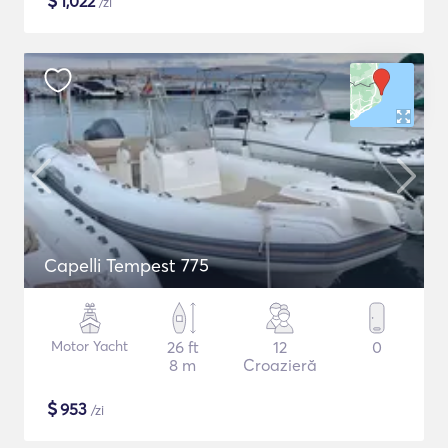
$
1,022
/zi
Capelli Tempest 775
Motor Yacht
26 ft
12
0
8 m
Croazieră
$
953
/zi