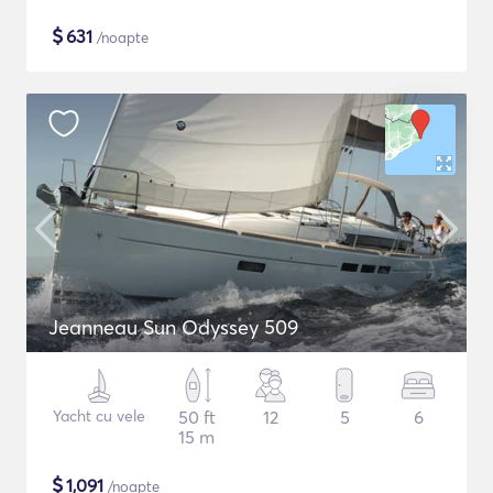
$
631
/noapte
Jeanneau Sun Odyssey 509
Yacht cu vele
50 ft
12
5
6
15 m
$
1,091
/noapte