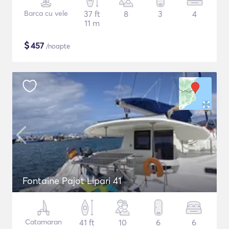
Barca cu vele
37 ft
8
3
4
11 m
$
457
/noapte
Fontaine Pajot Lipari 41
Catamaran
41 ft
10
6
6