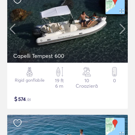
Capelli Tempest 600
Rigid gonflabile
19 ft
10
0
6 m
Croazieră
$
574
/zi