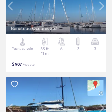
Beneteau Oceanis 35.1
Yacht cu vele
35 ft
6
3
3
11 m
$
907
/noapte