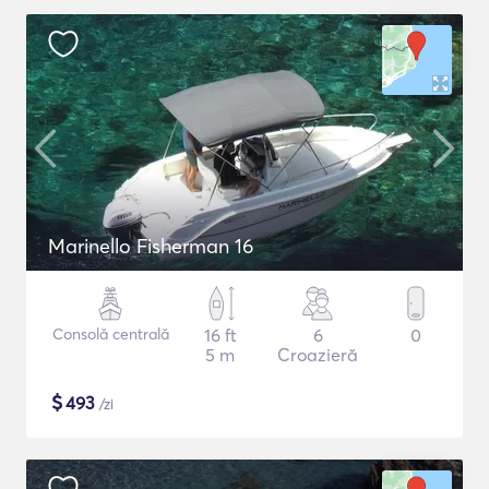
Marinello Fisherman 16
Consolă centrală
16 ft
6
0
5 m
Croazieră
$
493
/zi