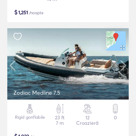
$
1,251
/noapte
Zodiac Medline 7.5
Rigid gonflabile
23 ft
12
0
7 m
Croazieră