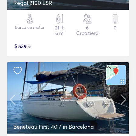
Regal 2100 LSR
Barcă cu motor
21 ft
6
0
6 m
Croazieră
$
539
/zi
Beneteau First 40.7 in Barcelona