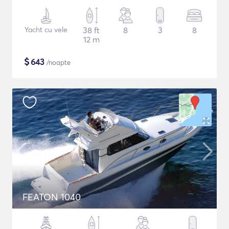
Yacht cu vele
38 ft
8
3
8
12 m
$
643
/noapte
FEATON 1040