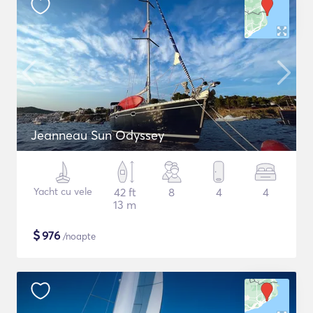
Jeanneau Sun Odyssey
Yacht cu vele
42 ft
8
4
4
13 m
$
976
/noapte