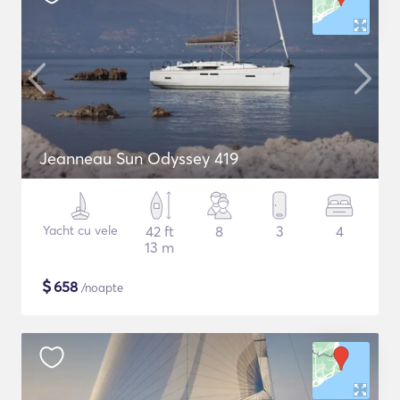
Jeanneau Sun Odyssey 419
Yacht cu vele
42 ft
8
3
4
13 m
$
658
/noapte