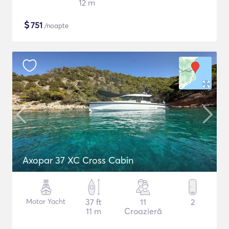
12 m
$
751
/noapte
Axopar 37 XC Cross Cabin
Motor Yacht
37 ft
11
2
11 m
Croazieră