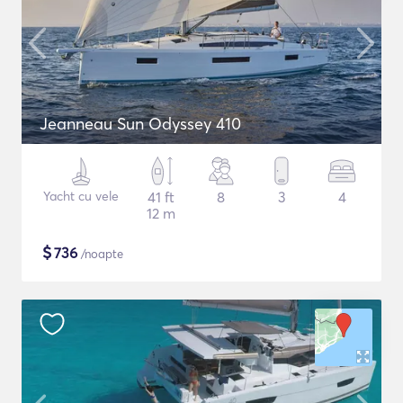
Jeanneau Sun Odyssey 410
Yacht cu vele
41 ft
8
3
4
12 m
$
736
/noapte