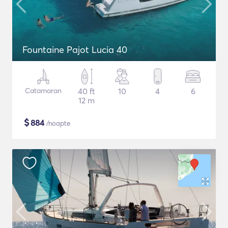
Fountaine Pajot Lucia 40
Catamaran
40 ft
10
4
6
12 m
$
884
/noapte