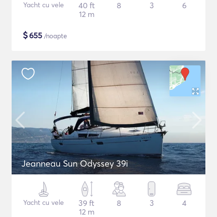
Yacht cu vele
40 ft
8
3
6
12 m
$
655
/noapte
Jeanneau Sun Odyssey 39i
Yacht cu vele
39 ft
8
3
4
12 m