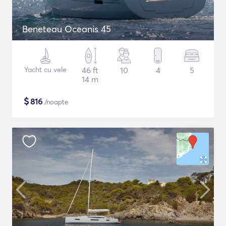
Beneteau Oceanis 45
Yacht cu vele
46 ft
10
4
5
14 m
$
816
/noapte