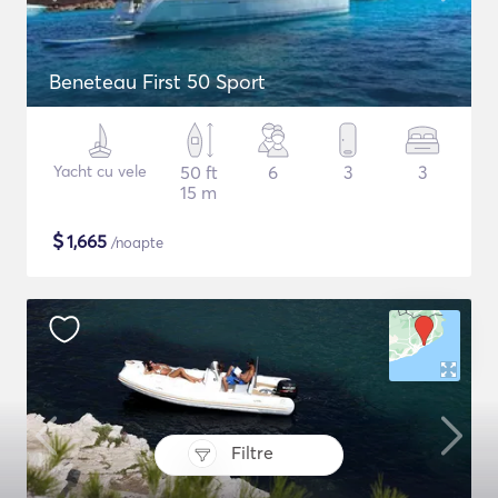
Beneteau First 50 Sport
Yacht cu vele
50 ft
6
3
3
15 m
$
1,665
/noapte
Filtre