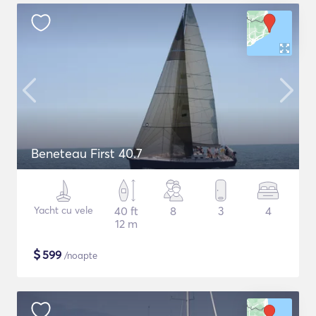
Beneteau First 40.7
Yacht cu vele
40 ft
8
3
4
12 m
$
599
/noapte