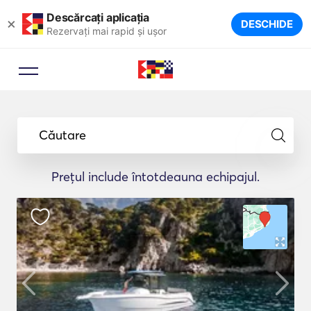
Descărcați aplicația
×
DESCHIDE
Rezervați mai rapid și ușor
Căutare
Prețul include întotdeauna echipajul.