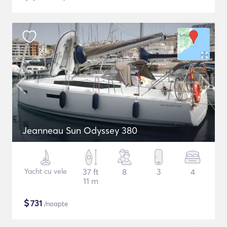
Jeanneau Sun Odyssey 380
Yacht cu vele
37 ft
8
3
4
11 m
$
731
/noapte