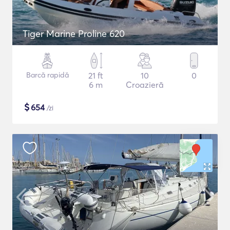
Tiger Marine Proline 620
Barcă rapidă
21 ft
10
0
6 m
Croazieră
$
654
/zi