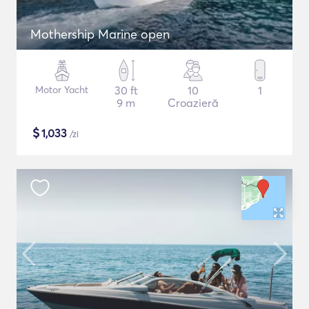
Mothership Marine open
Motor Yacht
30 ft
10
1
9 m
Croazieră
$
1,033
/zi