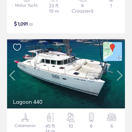
Motor Yacht
33 ft
9
1
10 m
Croazieră
$
1,091
/zi
Lagoon 440
Catamaran
45 ft
10
6
6
14 m