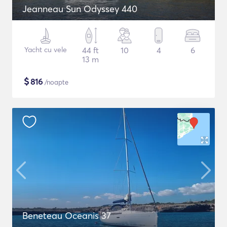
Jeanneau Sun Odyssey 440
Yacht cu vele
44 ft
10
4
6
13 m
$
816
/noapte
Beneteau Oceanis 37