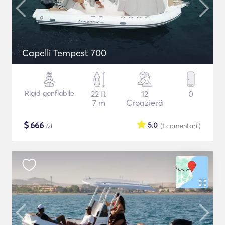
Capelli Tempest 700
Rigid gonflabile
22 ft
12
0
7 m
Croazieră
$
666
5.0
/zi
(1
comentarii
)