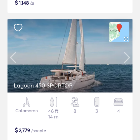
$
1,148
/zi
Lagoon 450 SPORTOP
Catamaran
46 ft
8
3
4
14 m
$
2,779
/noapte