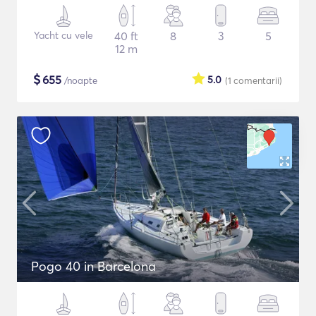
Yacht cu vele
40 ft
8
3
5
12 m
$
655
5.0
/noapte
(1
comentarii
)
Pogo 40 in Barcelona