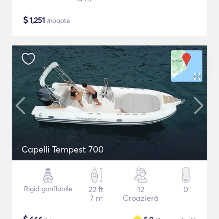
$
1,251
/noapte
Capelli Tempest 700
Rigid gonflabile
22 ft
12
0
7 m
Croazieră