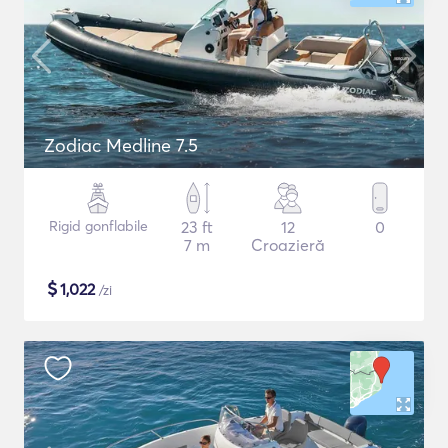
Zodiac Medline 7.5
Rigid gonflabile
23 ft
12
0
7 m
Croazieră
$
1,022
/zi