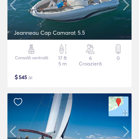
Jeanneau Cap Camarat 5.5
Consolă centrală
17 ft
6
0
5 m
Croazieră
$
545
/zi