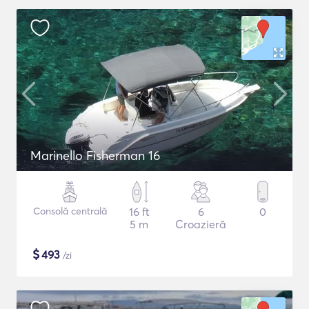
Marinello Fisherman 16
Consolă centrală
16 ft
6
0
5 m
Croazieră
$
493
/zi