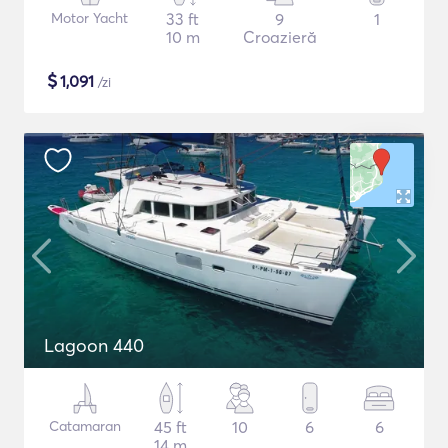
Motor Yacht
33 ft
9
1
10 m
Croazieră
$
1,091
/zi
Lagoon 440
Catamaran
45 ft
10
6
6
14 m