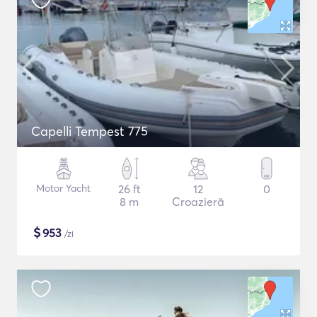
Capelli Tempest 775
Motor Yacht
26 ft
12
0
8 m
Croazieră
$
953
/zi