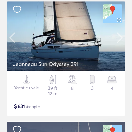
Jeanneau Sun Odyssey 39i
Yacht cu vele
39 ft
8
3
4
12 m
$
631
/noapte