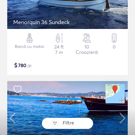
Menorquin 36 Sundeck
Barcă cu motor
24 ft
10
0
7 m
Croazieră
$
780
/zi
Filtre