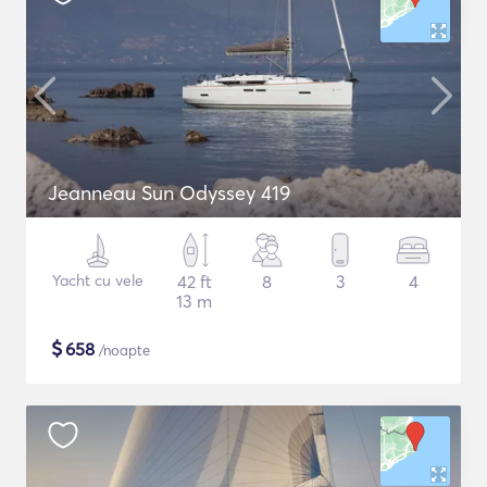
Jeanneau Sun Odyssey 419
Yacht cu vele
42 ft
8
3
4
13 m
$
658
/noapte