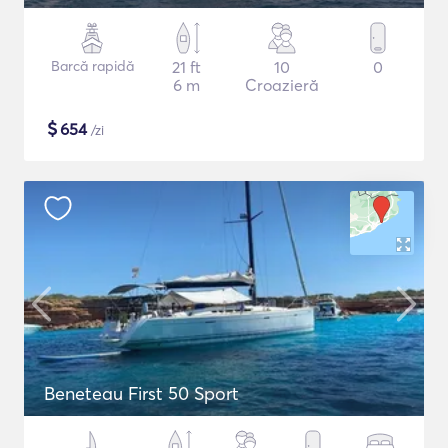
Barcă rapidă
21 ft
10
0
6 m
Croazieră
$
654
/zi
Beneteau First 50 Sport