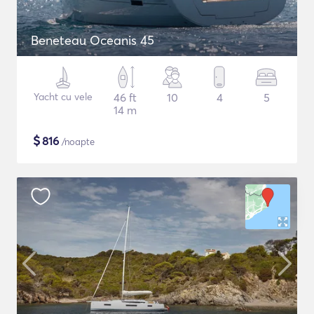
Beneteau Oceanis 45
Yacht cu vele
46 ft
10
4
5
14 m
$
816
/noapte