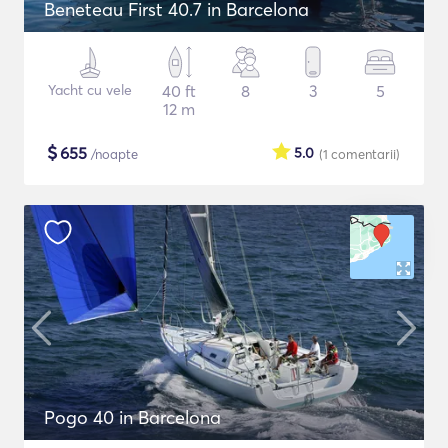
Beneteau First 40.7 in Barcelona
Yacht cu vele
40 ft
8
3
5
12 m
$
655
5.0
/noapte
(1
comentarii
)
Pogo 40 in Barcelona