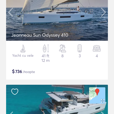
Jeanneau Sun Odyssey 410
Yacht cu vele
41 ft
8
3
4
12 m
$
736
/noapte