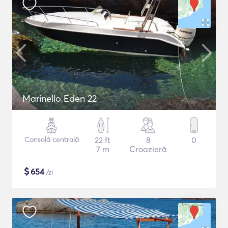
Marinello Eden 22
Consolă centrală
22 ft
8
0
7 m
Croazieră
$
654
/zi