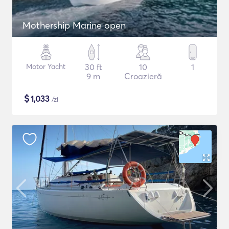
Mothership Marine open
Motor Yacht
30 ft
10
1
9 m
Croazieră
$
1,033
/zi