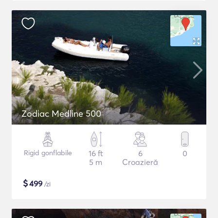
Zodiac Medline 500
Rigid gonflabile
16 ft
6
0
5 m
Croazieră
$
499
/zi