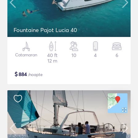
Fountaine Pajot Lucia 40
Catamaran
40 ft
10
4
6
12 m
$
884
/noapte