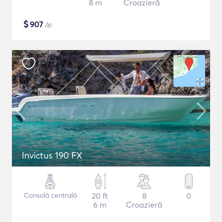
8 m
Croazieră
$
907
/zi
Invictus 190 FX
Consolă centrală
20 ft
8
0
6 m
Croazieră