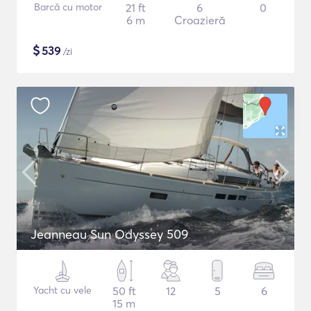
Barcă cu motor
21 ft
6
0
6 m
Croazieră
$
539
/zi
Jeanneau Sun Odyssey 509
Yacht cu vele
50 ft
12
5
6
15 m