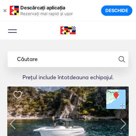
Descărcați aplicația
×
DESCHIDE
Rezervați mai rapid și ușor
Căutare
Prețul include întotdeauna echipajul.