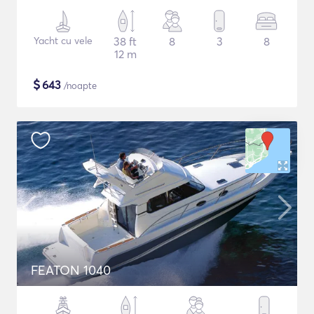
Yacht cu vele
38 ft
8
3
8
12 m
$
643
/noapte
FEATON 1040