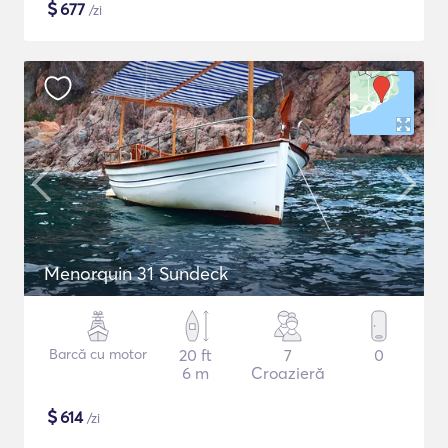
$
677
/zi
Menorquin 31 Sundeck
Barcă cu motor
20 ft
7
0
6 m
Croazieră
$
614
/zi