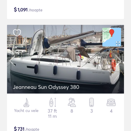
$
1,091
/noapte
Jeanneau Sun Odyssey 380
Yacht cu vele
37 ft
8
3
4
11 m
$
731
/noapte