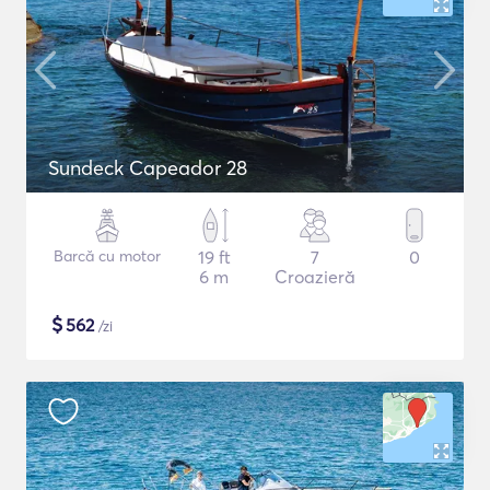
Sundeck Capeador 28
Barcă cu motor
19 ft
7
0
6 m
Croazieră
$
562
/zi