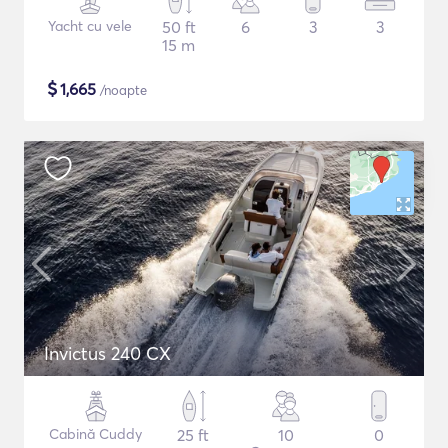
Yacht cu vele
50 ft
6
3
3
15 m
$
1,665
/noapte
Invictus 240 CX
Cabină Cuddy
25 ft
10
0