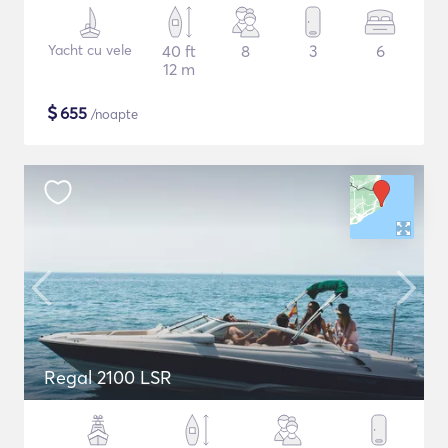
Yacht cu vele
40 ft
8
3
6
12 m
$
655
/noapte
Regal 2100 LSR