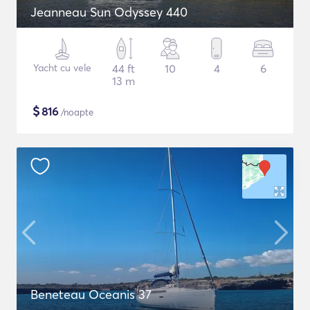
Jeanneau Sun Odyssey 440
Yacht cu vele
44 ft
10
4
6
13 m
$
816
/noapte
Beneteau Oceanis 37