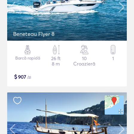
Beneteau Flyer 8
Barcă rapidă
26 ft
10
1
8 m
Croazieră
$
907
/zi