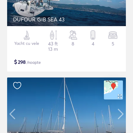
DUFOUR GIB SEA 43
Yacht cu vele
43 ft
8
4
5
13 m
$
298
/noapte