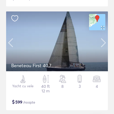
Beneteau First 40.7
Yacht cu vele
40 ft
8
3
4
12 m
$
599
/noapte