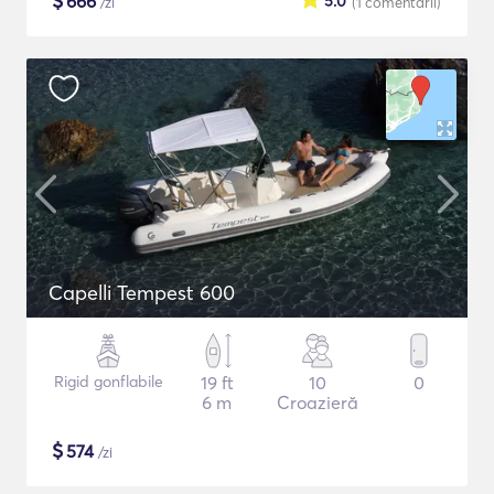
$
666
5.0
/zi
(1
comentarii
)
Capelli Tempest 600
Rigid gonflabile
19 ft
10
0
6 m
Croazieră
$
574
/zi