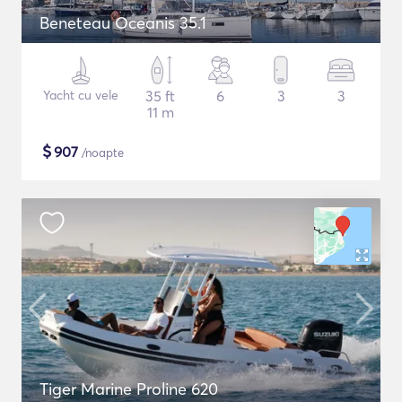
Beneteau Oceanis 35.1
Yacht cu vele
35 ft
6
3
3
11 m
$
907
/noapte
Tiger Marine Proline 620