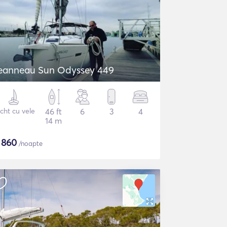
eanneau Sun Odyssey 449
cht cu vele
46 ft
6
3
4
14 m
$
860
/noapte