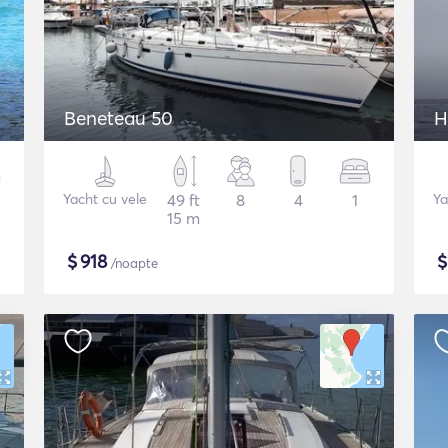
Beneteau 50
H
Yacht cu vele
49 ft
8
4
1
Ya
15 m
$
918
/noapte