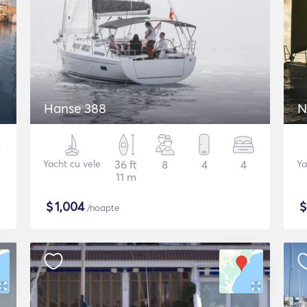
Hanse 388
N
Yacht cu vele
36 ft
8
4
4
Ya
11 m
$
1,004
/noapte