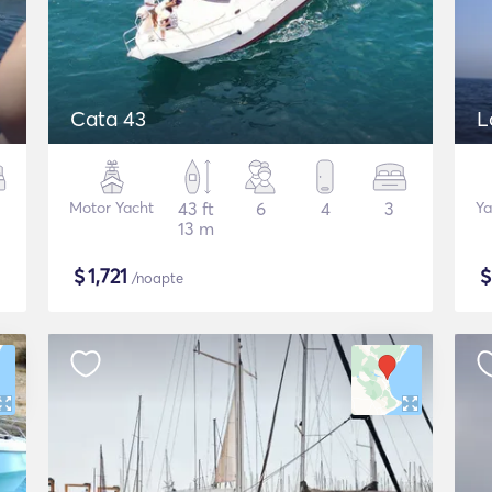
Cata 43
L
Motor Yacht
43 ft
6
4
3
Ya
13 m
$
1,721
/noapte