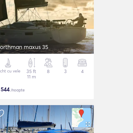
orthman maxus 35
cht cu vele
35 ft
8
3
4
11 m
$
544
/noapte