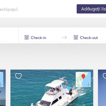
Adăugați lis
echipajul.