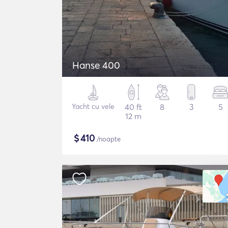
Hanse 400
Yacht cu vele
40 ft
8
3
5
12 m
$
410
/noapte