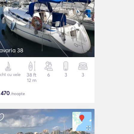
avaria 38
cht cu vele
38 ft
6
3
3
12 m
$
470
/noapte