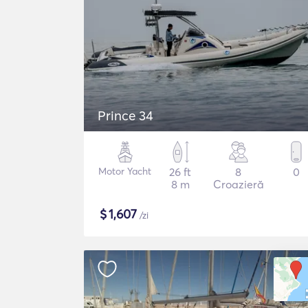
Prince 34
Motor Yacht
26 ft
8
0
8 m
Croazieră
$
1,607
/zi