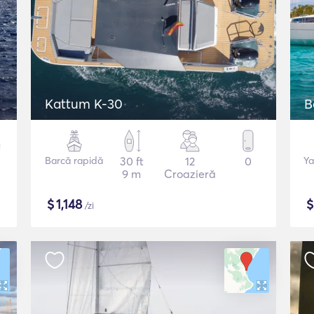
Kattum K-30
B
Barcă rapidă
30 ft
12
0
Ya
9 m
Croazieră
$
1,148
/zi