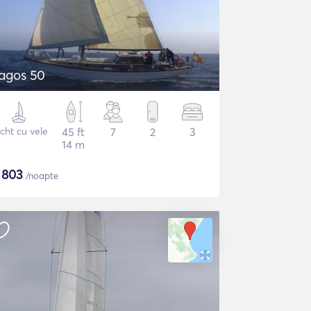
agos 50
cht cu vele
45 ft
7
2
3
14 m
$
803
/noapte