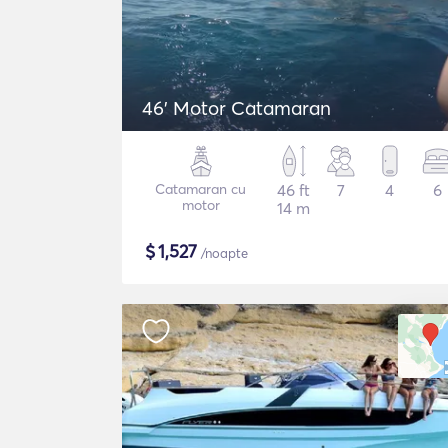
46' Motor Catamaran
Catamaran cu
46 ft
7
4
6
motor
14 m
$
1,527
/noapte