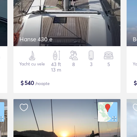
Hanse 430 e
B
Yacht cu vele
43 ft
8
3
5
Ya
13 m
$
540
/noapte