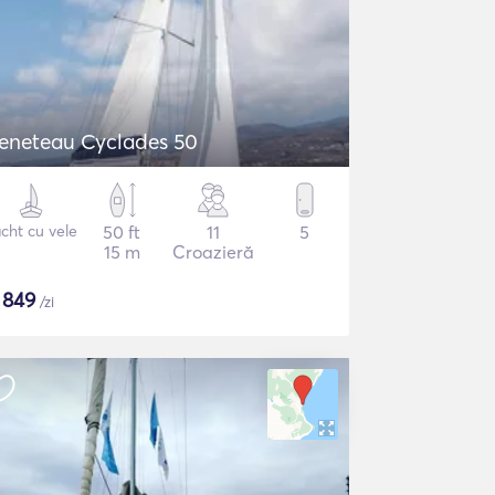
eneteau Cyclades 50
cht cu vele
50 ft
11
5
15 m
Croazieră
$
849
/zi