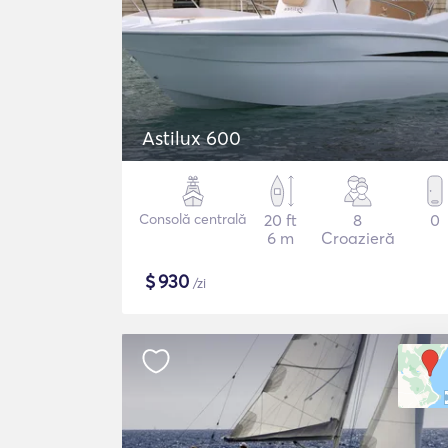
Astilux 600
Consolă centrală
20 ft
8
0
6 m
Croazieră
$
930
/zi