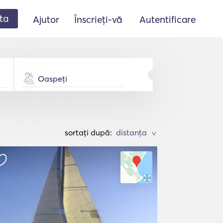
ta
Ajutor
Înscrieți-vă
Autentificare
Oaspeți
sortați după:
>