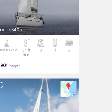
anse 540 e
cht cu vele
54 ft
8
3
6
16 m
$
901
/noapte