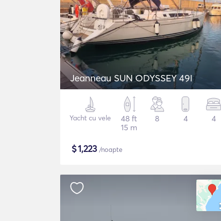
Jeanneau SUN ODYSSEY 49I
Yacht cu vele
48 ft
8
4
4
15 m
$
1,223
/noapte