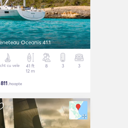
eneteau Oceanis 41.1
cht cu vele
41 ft
8
3
3
12 m
$
811
/noapte