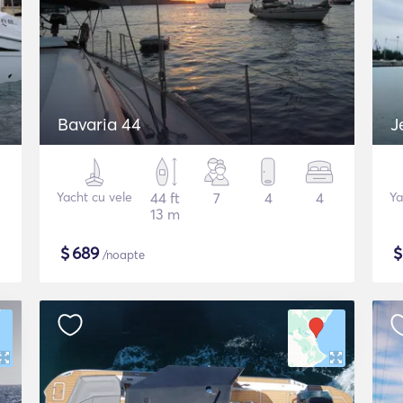
Bavaria 44
J
Yacht cu vele
44 ft
7
4
4
Ya
13 m
$
689
/noapte