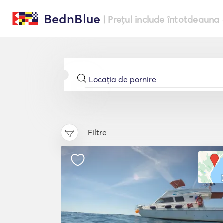
BednBlue
| Prețul include întotdeauna 
Filtre