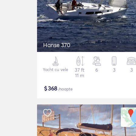
Hanse 370
Yacht cu vele
37 ft
6
3
3
11 m
$
368
/noapte