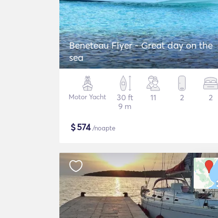
Beneteau Flyer - Great day on the
sea
Motor Yacht
30 ft
11
2
2
9 m
$
574
/noapte