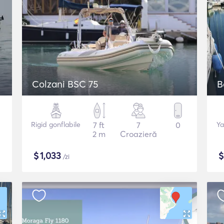
Colzani BSC 75
B
Rigid gonflabile
7 ft
7
0
Ya
2 m
Croazieră
$
1,033
/zi