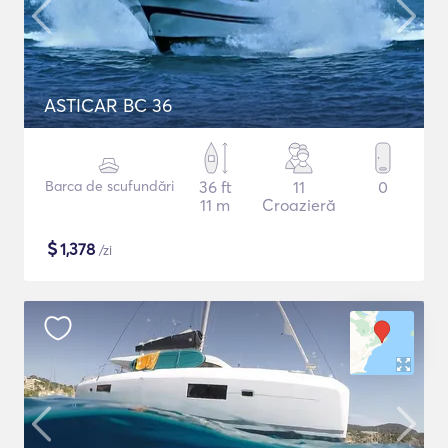
ASTICAR BC 36
Barca de scufundări
36 ft
11
0
11 m
Croazieră
$
1,378
/zi