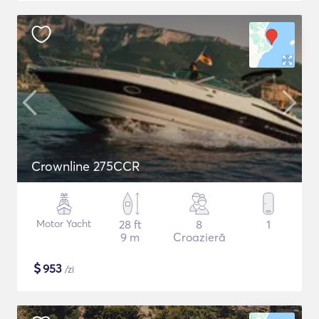
Crownline 275CCR
Motor Yacht
28 ft
8
1
9 m
Croazieră
$
953
/zi