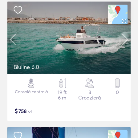
Bluline 6.0
Consolă centrală
19 ft
8
0
6 m
Croazieră
$
758
/zi