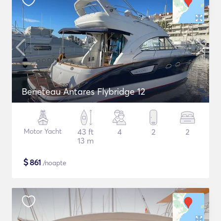
Beneteau Antares Flybridge 12
Motor Yacht
43 ft
4
2
2
13 m
$
861
/noapte