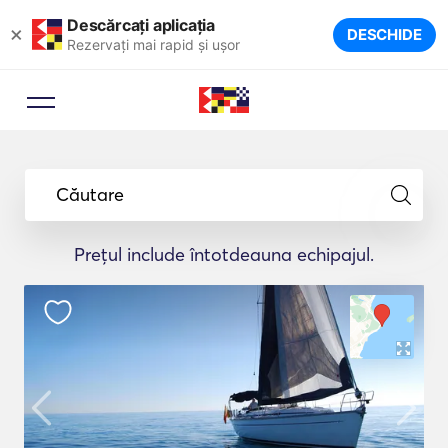
Descărcați aplicația
×
DESCHIDE
Rezervați mai rapid și ușor
Căutare
Prețul include întotdeauna echipajul.