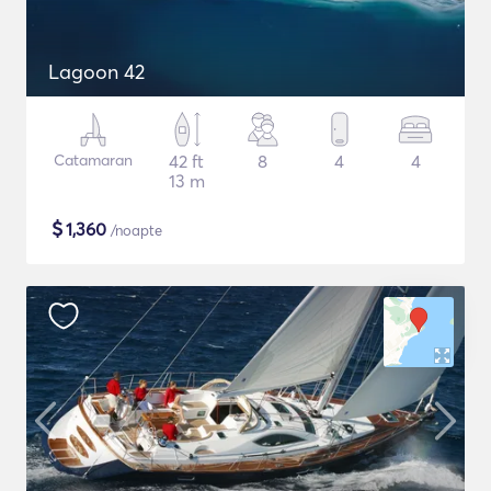
Lagoon 42
Catamaran
42 ft
8
4
4
13 m
$
1,360
/noapte