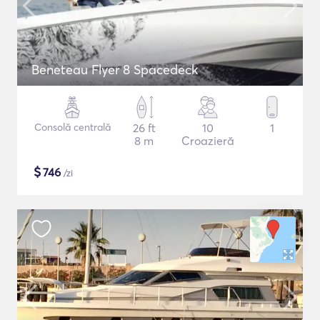
Beneteau Flyer 8 Spacedeck
Consolă centrală
26 ft
10
1
8 m
Croazieră
$
746
/zi