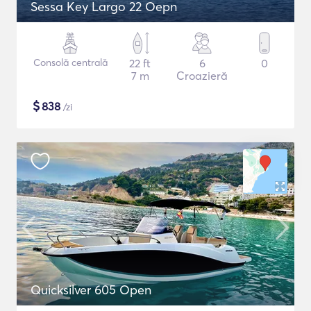
Sessa Key Largo 22 Oepn
Consolă centrală
22 ft
6
0
7 m
Croazieră
$
838
/zi
Quicksilver 605 Open