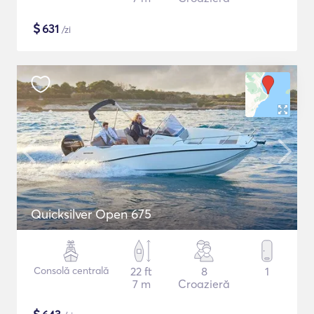
$
631
/zi
Quicksilver Open 675
Consolă centrală
22 ft
8
1
7 m
Croazieră