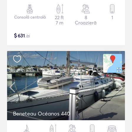
Consolă centrală
22 ft
8
1
7 m
Croazieră
$
631
/zi
Beneteau Océanos 440