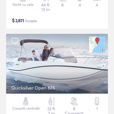
Yacht cu vele
44 ft
8
4
4
13 m
$
2,871
/noapte
Quicksilver Open 675
Consolă centrală
22 ft
8
1
7 m
Croazieră