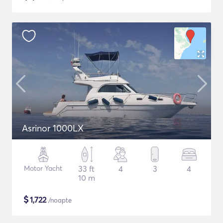
Asrinor 1000LX
Motor Yacht
33 ft
4
3
4
10 m
$
1,722
/noapte