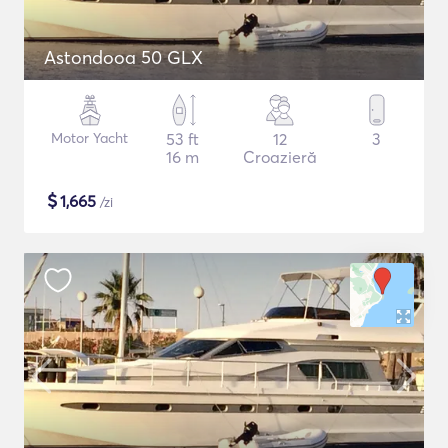
Astondooa 50 GLX
Motor Yacht
53 ft
12
3
16 m
Croazieră
$
1,665
/zi