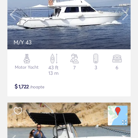
M/Y 43
Motor Yacht
43 ft
7
3
6
13 m
$
1,722
/noapte