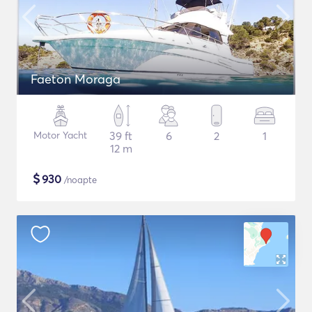
Faeton Moraga
Motor Yacht
39 ft
6
2
1
12 m
$
930
/noapte