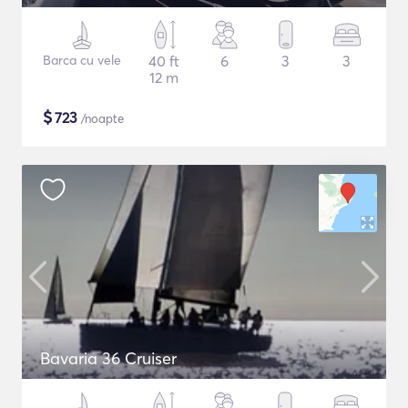
Barca cu vele
40 ft
6
3
3
12 m
$
723
/noapte
Bavaria 36 Cruiser