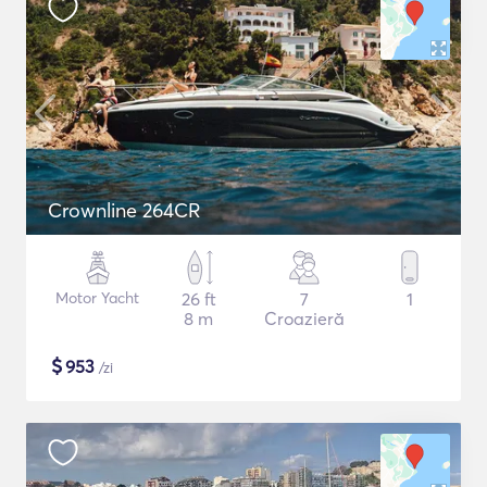
Crownline 264CR
Motor Yacht
26 ft
7
1
8 m
Croazieră
$
953
/zi