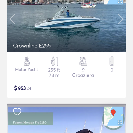
Crownline E255
Motor Yacht
255 ft
9
0
78 m
Croazieră
$
953
/zi