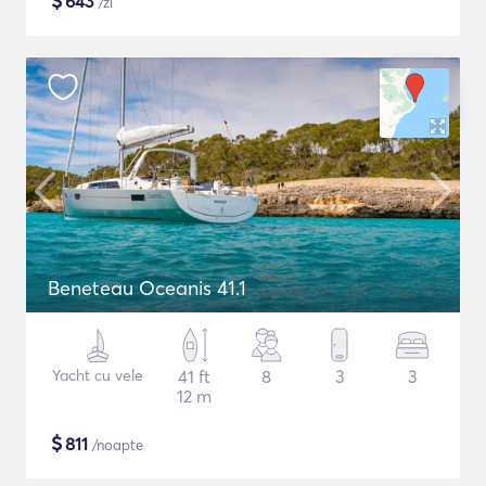
$
643
/zi
Beneteau Oceanis 41.1
Yacht cu vele
41 ft
8
3
3
12 m
$
811
/noapte