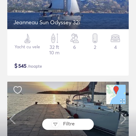
Jeanneau Sun Odyssey 32i
Yacht cu vele
32 ft
6
2
4
10 m
$
545
/noapte
Filtre