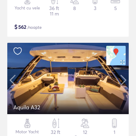
Yacht cu vele
36 ft
8
3
5
11 m
$
562
/noapte
Aquila A32
Motor Yacht
32 ft
12
1