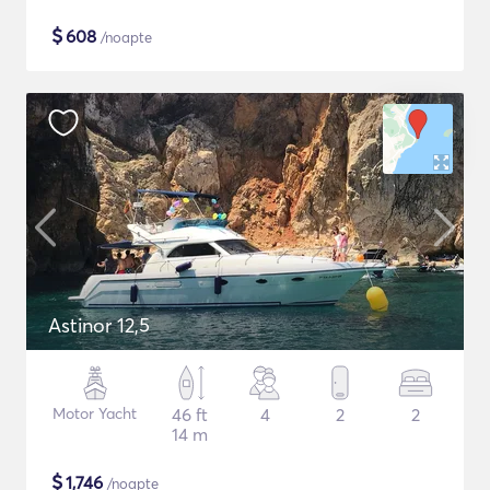
$
608
/noapte
Astinor 12,5
Motor Yacht
46 ft
4
2
2
14 m
$
1,746
/noapte