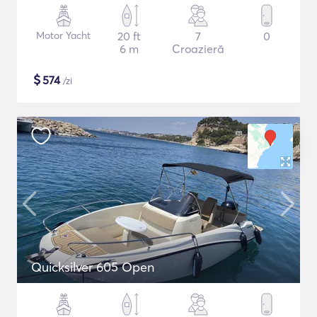
Motor Yacht
20 ft
7
0
6 m
Croazieră
$
574
/zi
Quicksilver 605 Open