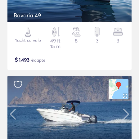
Bavaria 49
Yacht cu vele
49 ft
8
3
3
15 m
$
1,493
/noapte