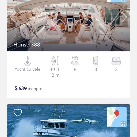
Hanse 388
Yacht cu vele
39 ft
6
3
3
12 m
$
639
/noapte