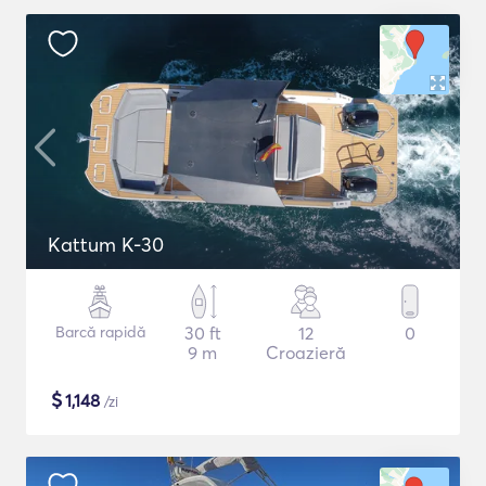
Kattum K-30
Barcă rapidă
30 ft
12
0
9 m
Croazieră
$
1,148
/zi