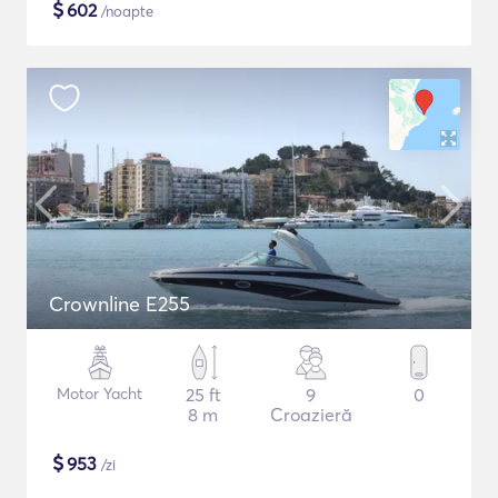
$
602
/noapte
Crownline E255
Motor Yacht
25 ft
9
0
8 m
Croazieră
$
953
/zi