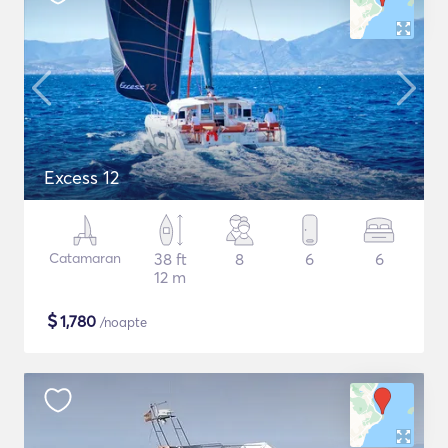
Excess 12
Catamaran
38 ft
8
6
6
12 m
$
1,780
/noapte