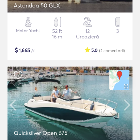
Astondoa 50 GLX
Motor Yacht
52 ft
12
3
16 m
Croazieră
$
1,665
5.0
/zi
(2
comentarii
)
Quicksilver Open 675