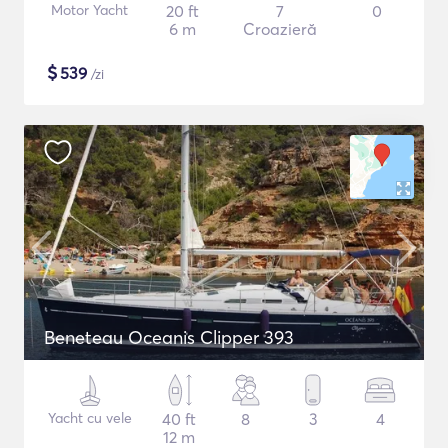
Motor Yacht
20 ft
7
0
6 m
Croazieră
$
539
/zi
Beneteau Oceanis Clipper 393
Yacht cu vele
40 ft
8
3
4
12 m