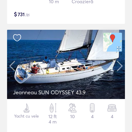
10 m
Croazieră
$
731
/zi
Jeanneau SUN ODYSSEY 43.9
Yacht cu vele
12 ft
10
4
4
4 m