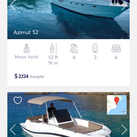
Azimut 52
Motor Yacht
52 ft
6
3
4
16 m
$
2,124
/noapte