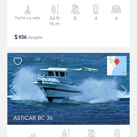
Yacht cu vele
54 ft
8
4
4
16 m
$
936
/noapte
ASTICAR BC 36