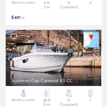
Barcă cu motor
6 ft
8
0
2 m
Croazieră
$
401
/zi
Jeanneau Cap Camarat 8.5 CC
Barcă cu motor
28 ft
9
1
9 m
Croazieră