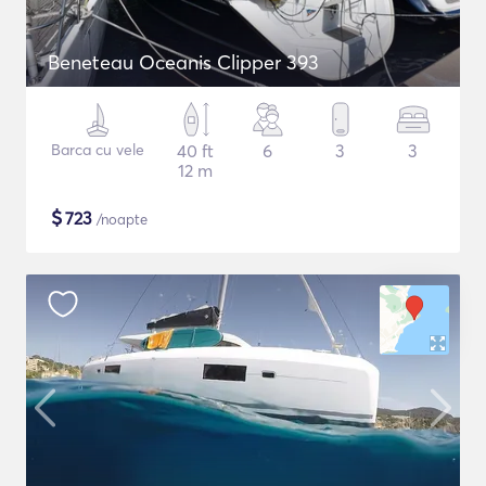
Beneteau Oceanis Clipper 393
Barca cu vele
40 ft
6
3
3
12 m
$
723
/noapte