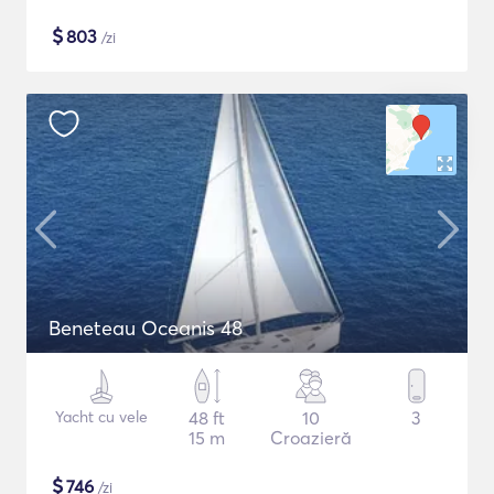
$
803
/zi
Beneteau Oceanis 48
Yacht cu vele
48 ft
10
3
15 m
Croazieră
$
746
/zi