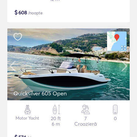
$
608
/noapte
Quicksilver 605 Open
Motor Yacht
20 ft
7
0
6 m
Croazieră