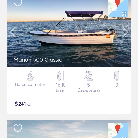
Marion 500 Classic
Barcă cu motor
16 ft
5
0
5 m
Croazieră
$
241
/zi