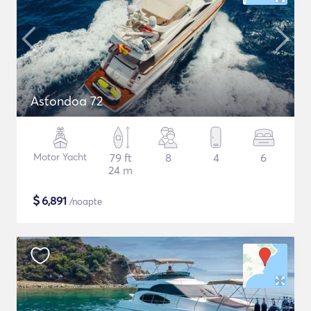
Astondoa 72
Motor Yacht
79 ft
8
4
6
24 m
$
6,891
/noapte