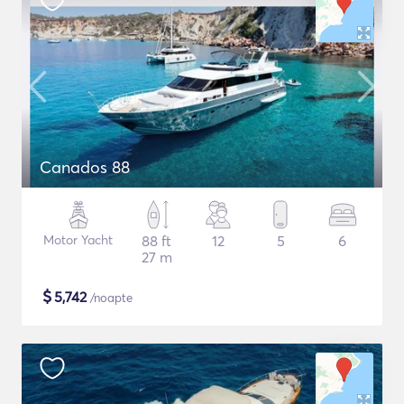
Canados 88
Motor Yacht
88 ft
12
5
6
27 m
$
5,742
/noapte