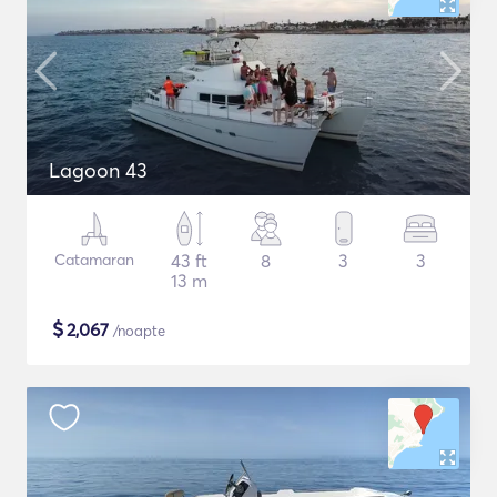
Lagoon 43
Catamaran
43 ft
8
3
3
13 m
$
2,067
/noapte