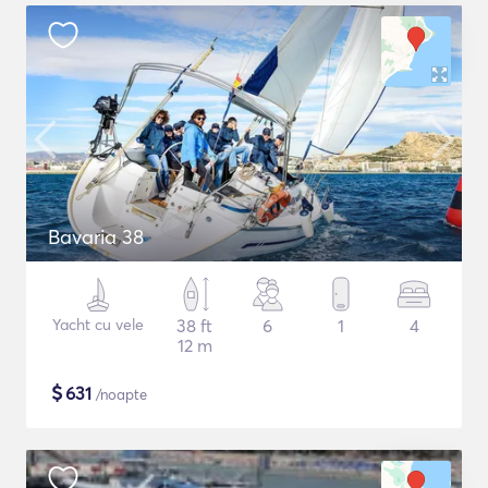
Bavaria 38
Yacht cu vele
38 ft
6
1
4
12 m
$
631
/noapte