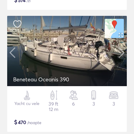
$
574
/zi
Beneteau Oceanis 390
Yacht cu vele
39 ft
6
3
3
12 m
$
470
/noapte