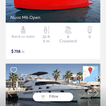
Nuva M6 Open
Barcă cu motor
20 ft
8
0
6 m
Croazieră
$
758
/zi
Filtre