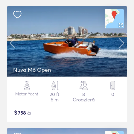
Nuva M6 Open
Motor Yacht
20 ft
8
0
6 m
Croazieră
$
758
/zi