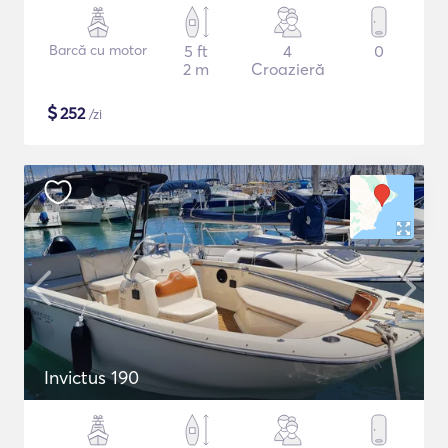
Barcă cu motor
5 ft
4
0
2 m
Croazieră
$
252
/zi
Invictus 190