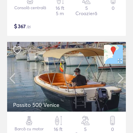
Consolă centrală
16 ft
5
0
5 m
Croazieră
$
367
/zi
Passito 500 Venice
Barcă cu motor
16 ft
5
0