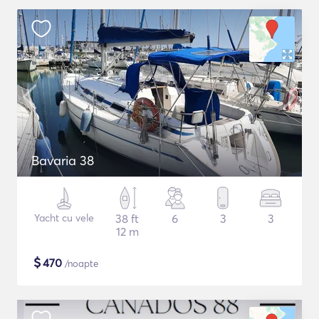
Bavaria 38
Yacht cu vele
38 ft
6
3
3
12 m
$
470
/noapte