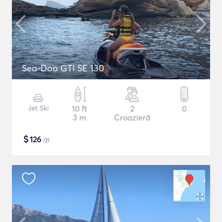
Sea-Doo GTI SE 130
Jet Ski
10 ft
2
0
3 m
Croazieră
$
126
/zi