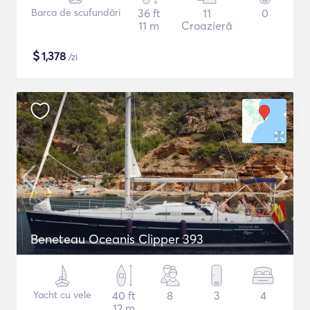
Barca de scufundări
36 ft
11
0
11 m
Croazieră
$
1,378
/zi
Beneteau Oceanis Clipper 393
Yacht cu vele
40 ft
8
3
4
12 m