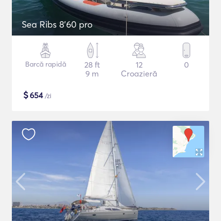
Sea Ribs 8'60 pro
Barcă rapidă
28 ft
12
0
9 m
Croazieră
$
654
/zi