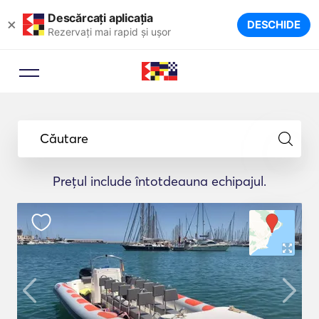
Descărcați aplicația
×
DESCHIDE
Rezervați mai rapid și ușor
Căutare
Prețul include întotdeauna echipajul.