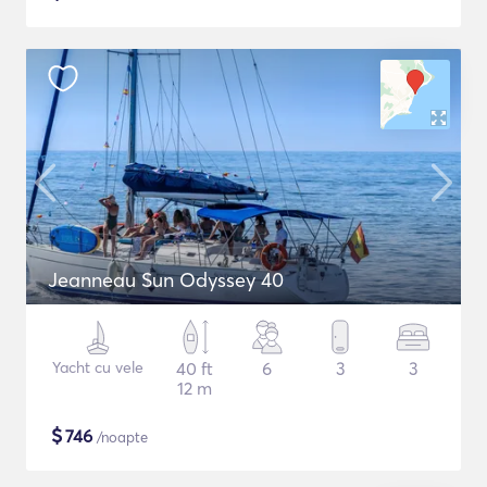
Jeanneau Sun Odyssey 40
Yacht cu vele
40 ft
6
3
3
12 m
$
746
/noapte