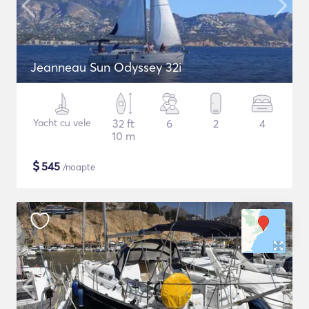
Jeanneau Sun Odyssey 32i
Yacht cu vele
32 ft
6
2
4
10 m
$
545
/noapte