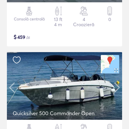
Consolă centrală
13 ft
4
0
4 m
Croazieră
$
459
/zi
Quicksilver 500 Commander Open