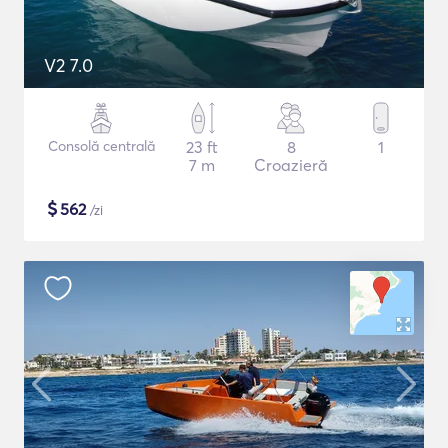
V2 7.0
Consolă centrală
23 ft
8
1
7 m
Croazieră
$
562
/zi