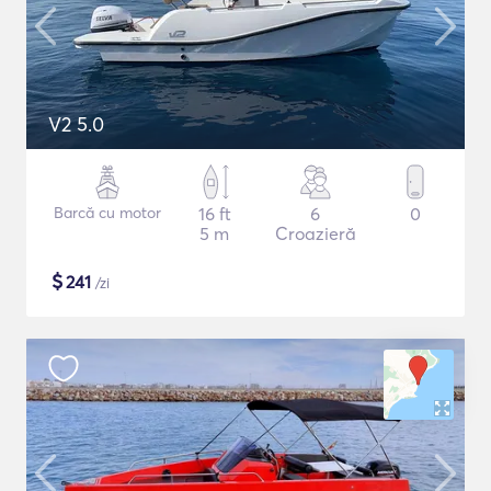
V2 5.0
Barcă cu motor
16 ft
6
0
5 m
Croazieră
$
241
/zi