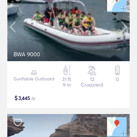
BWA 9000
Gonflabile Outboard
31 ft
12
0
9 m
Croazieră
$
3,445
/zi