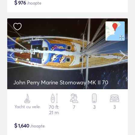
$
976
/noapte
John Perry Marine Stornoway MK II 70
Yacht cu vele
70 ft
7
3
3
21 m
$
1,640
/noapte