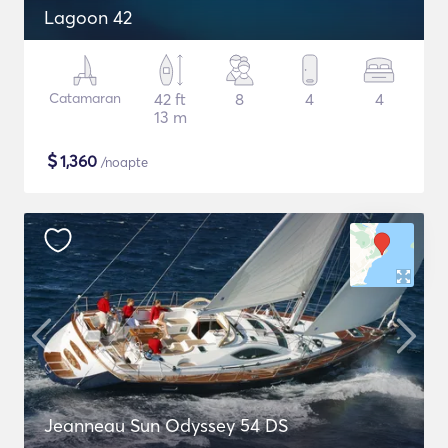
Lagoon 42
Catamaran
42 ft
8
4
4
13 m
$
1,360
/noapte
Jeanneau Sun Odyssey 54 DS