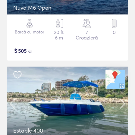
Nuva M6 Open
Barcă cu motor
20 ft
7
0
6 m
Croazieră
$
505
/zi
Estable 400