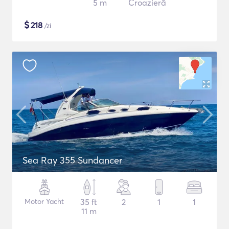
5 m
Croazieră
$
218
/zi
Sea Ray 355 Sundancer
Motor Yacht
35 ft
2
1
1
11 m