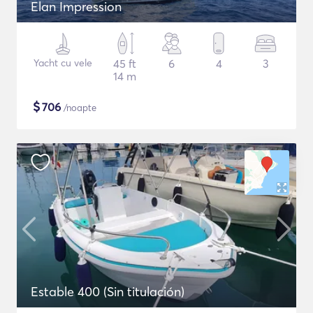
Elan Impression
Yacht cu vele
45 ft
6
4
3
14 m
$
706
/noapte
Estable 400 (Sin titulación)