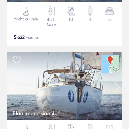
Yacht cu vele
45 ft
10
4
5
14 m
$
622
/noapte
Elan Impression 40