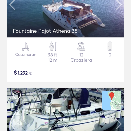
Fountaine Pajot Athena 38
Catamaran
38 ft
12
0
12 m
Croazieră
$
1,292
/zi