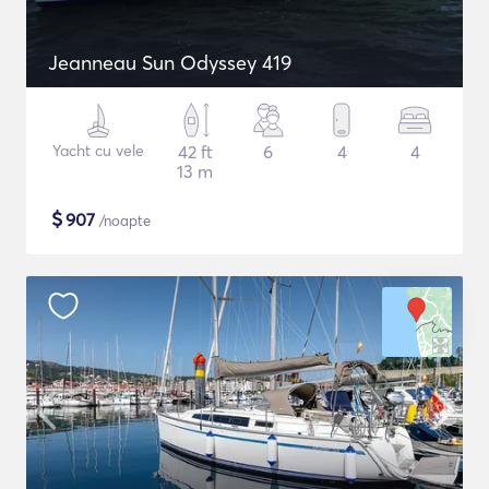
Jeanneau Sun Odyssey 419
Yacht cu vele
42 ft
6
4
4
13 m
$
907
/noapte