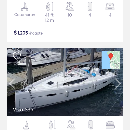
Catamaran
41 ft
10
4
4
12 m
$
1,205
/noapte
Viko S35