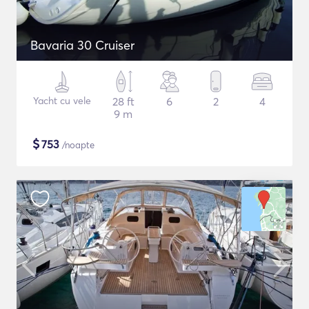
Bavaria 30 Cruiser
Yacht cu vele
28 ft
6
2
4
9 m
$
753
/noapte