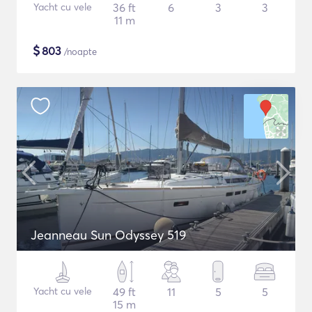
Yacht cu vele
36 ft
6
3
3
11 m
$
803
/noapte
Jeanneau Sun Odyssey 519
Yacht cu vele
49 ft
11
5
5
15 m