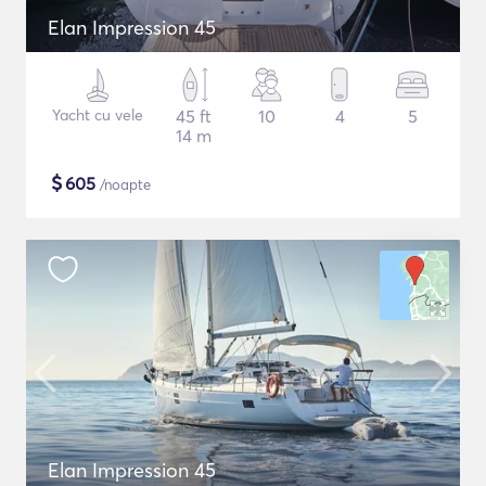
Elan Impression 45
Yacht cu vele
45 ft
10
4
5
14 m
$
605
/noapte
Elan Impression 45