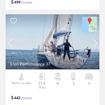
$
499
/noapte
Elan Performance 37
Yacht cu vele
37 ft
8
3
4
11 m
$
442
/noapte