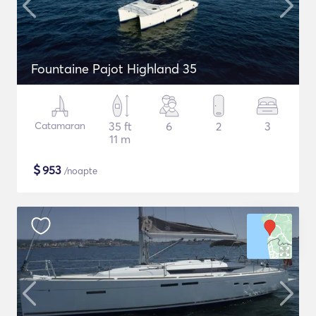
Fountaine Pajot Highland 35
Catamaran
35 ft
6
2
3
11 m
$
953
/noapte