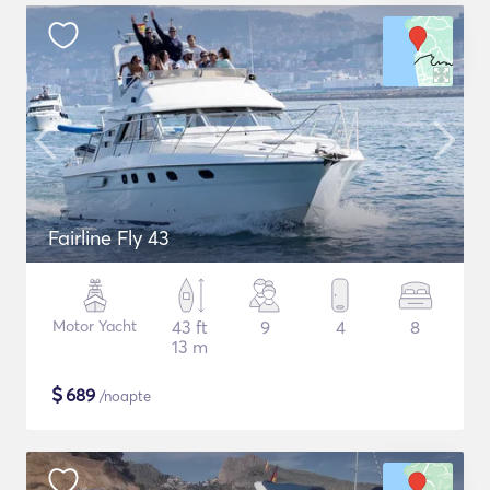
Fairline Fly 43
Motor Yacht
43 ft
9
4
8
13 m
$
689
/noapte