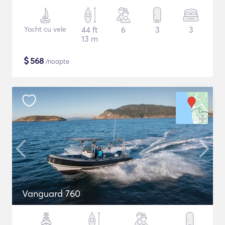
Yacht cu vele
44 ft
6
3
3
13 m
$
568
/noapte
Vanguard 760