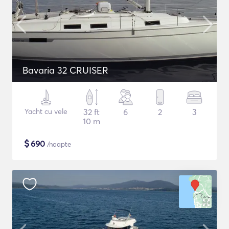
Bavaria 32 CRUISER
Yacht cu vele
32 ft
6
2
3
10 m
$
690
/noapte