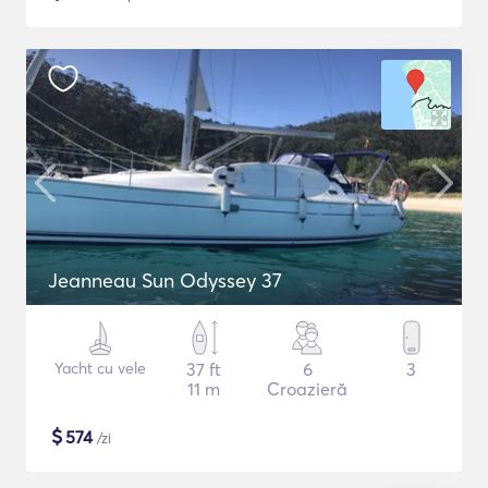
Jeanneau Sun Odyssey 37
Yacht cu vele
37 ft
6
3
11 m
Croazieră
$
574
/zi