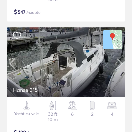
$
547
/noapte
Hanse 315
Yacht cu vele
32 ft
6
2
4
10 m