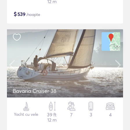
12 m
$
539
/noapte
Bavaria Cruiser 38
Yacht cu vele
39 ft
7
3
4
12 m