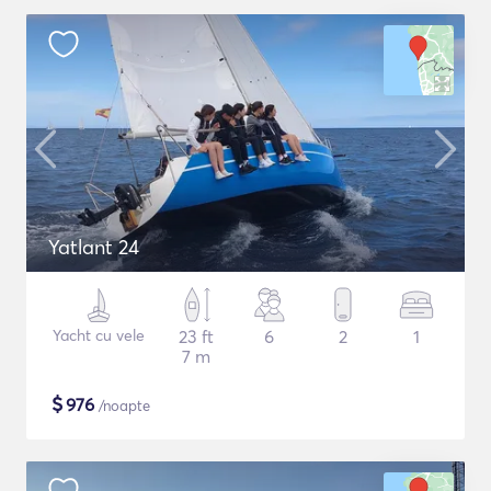
Yatlant 24
Yacht cu vele
23 ft
6
2
1
7 m
$
976
/noapte