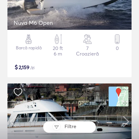
Nuva M6 Open
Barcă rapidă
20 ft
7
0
6 m
Croazieră
$
2,159
/zi
Filtre