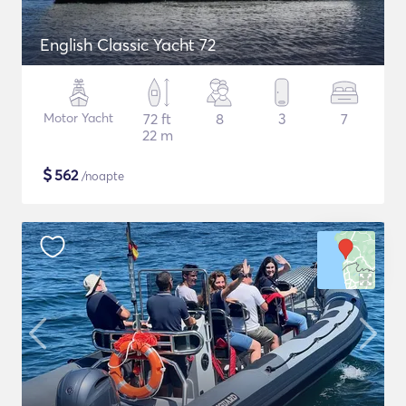
English Classic Yacht 72
Motor Yacht
72 ft
8
3
7
22 m
$
562
/noapte