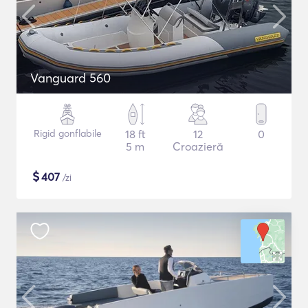
Vanguard 560
Rigid gonflabile
18 ft
12
0
5 m
Croazieră
$
407
/zi