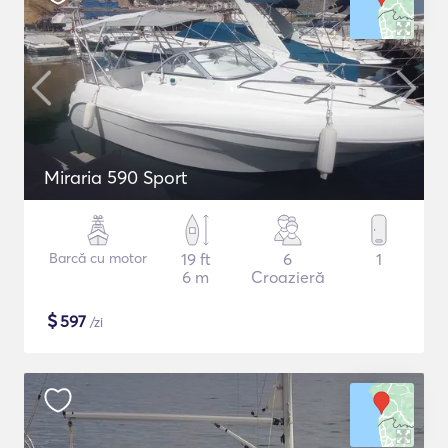
Miraria 590 Sport
Barcă cu motor
19 ft
6
1
6 m
Croazieră
$
597
/zi