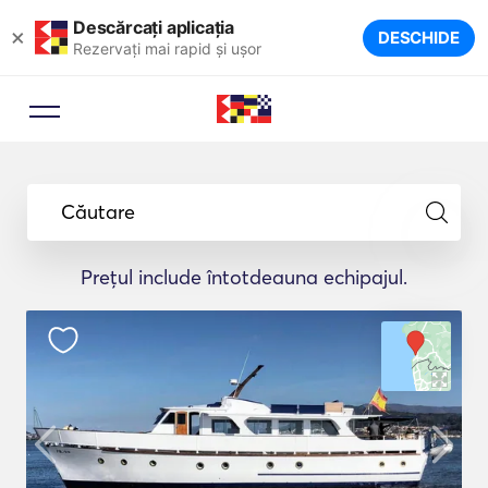
Descărcați aplicația
×
DESCHIDE
Rezervați mai rapid și ușor
Căutare
Prețul include întotdeauna echipajul.