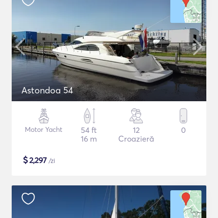
Astondoa 54
Motor Yacht
54 ft
12
0
16 m
Croazieră
$
2,297
/zi