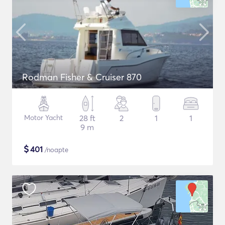
Rodman Fisher & Cruiser 870
Motor Yacht
28 ft
2
1
1
9 m
$
401
/noapte