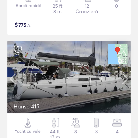
Barcă rapidă
25 ft
12
0
8 m
Croazieră
$
775
/zi
Hanse 415
Yacht cu vele
44 ft
8
3
4
13 m