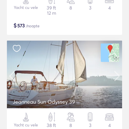
Yacht cu vele
39 ft
8
3
4
12 m
$
573
/noapte
Jeanneau Sun Odyssey 39
Yacht cu vele
38 ft
8
3
4