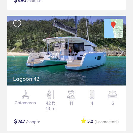
$
490
/noapte
Lagoon 42
Catamaran
42 ft
11
4
6
13 m
$
747
5.0
/noapte
(1
comentarii
)