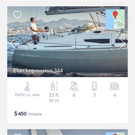
Elan Impression 344
Yacht cu vele
33 ft
8
3
4
10 m
$
450
/noapte