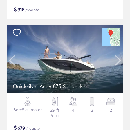
$
918
/noapte
Quicksilver Activ 875 Sundeck
Barcă cu motor
29 ft
4
2
2
9 m
$
679
/noapte