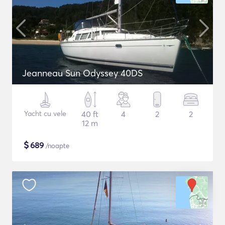
Jeanneau Sun Odyssey 40DS
Yacht cu vele
40 ft
4
2
2
12 m
$
689
/noapte