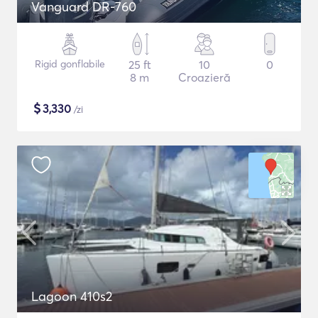
Vanguard DR-760
Rigid gonflabile
25 ft
10
0
8 m
Croazieră
$
3,330
/zi
Lagoon 410s2