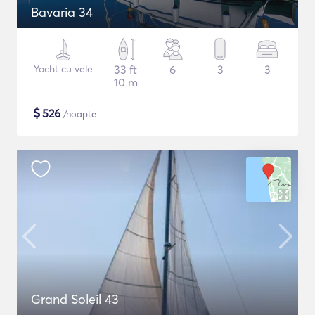
Bavaria 34
Yacht cu vele
33 ft
6
3
3
10 m
$
526
/noapte
Grand Soleil 43