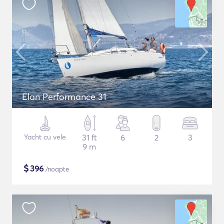
Elan Performance 31
Yacht cu vele
31 ft
6
2
3
9 m
$
396
/noapte