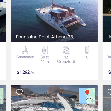
Fountaine Pajot Athena 38
J
Catamaran
38 ft
12
0
Ya
12 m
Croazieră
$
1,292
/zi