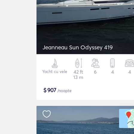
Jeanneau Sun Odyssey 419
Yacht cu vele
42 ft
6
4
4
13 m
$
907
/noapte