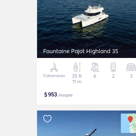
Fountaine Pajot Highland 35
Catamaran
35 ft
6
2
3
11 m
$
953
/noapte