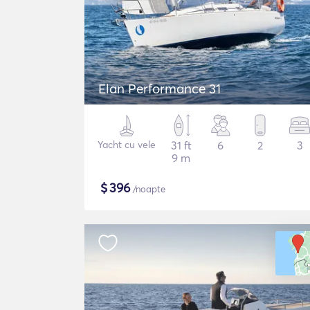
Elan Performance 31
Yacht cu vele
31 ft
6
2
3
9 m
$
396
/noapte