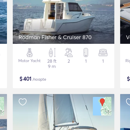
Rodman Fisher & Cruiser 870
V
Motor Yacht
28 ft
2
1
1
Ri
9 m
$
401
/noapte