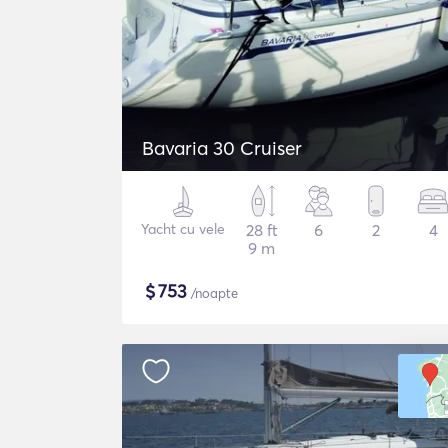
Bavaria 30 Cruiser
Yacht cu vele
28 ft
6
2
4
9 m
$
753
/noapte