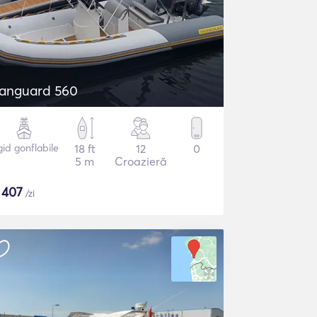
anguard 560
gid gonflabile
18 ft
12
0
5 m
Croazieră
$
407
/zi