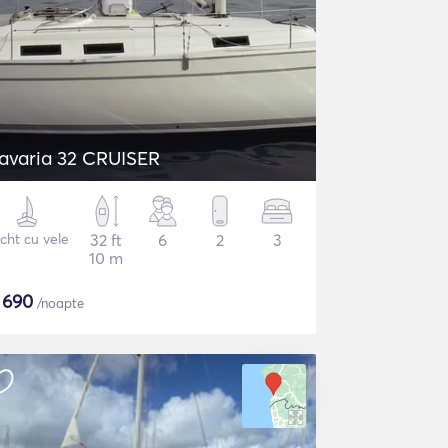
avaria 32 CRUISER
cht cu vele
32 ft
6
2
3
10 m
$
690
/noapte