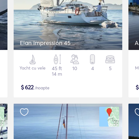
Elan Impression 45
A
Yacht cu vele
45 ft
10
4
5
M
14 m
$
622
/noapte