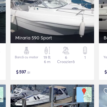
Miraria 590 Sport
B
Barcă cu motor
19 ft
6
1
Ya
6 m
Croazieră
$
597
/zi