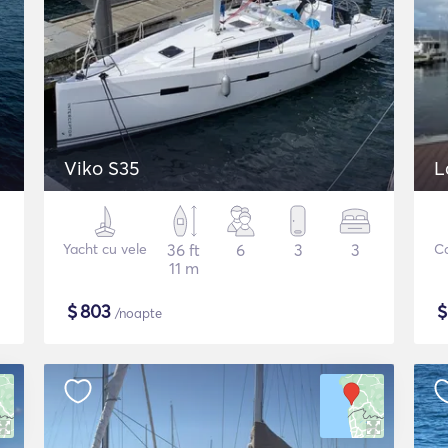
Viko S35
L
Yacht cu vele
36 ft
6
3
3
C
11 m
$
803
/noapte