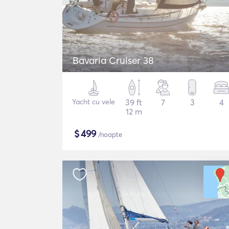
Bavaria Cruiser 38
Yacht cu vele
39 ft
7
3
4
12 m
$
499
/noapte