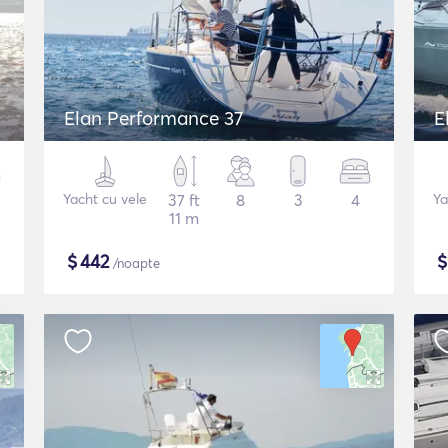
Elan Performance 37
E
Yacht cu vele
37 ft
8
3
4
Ya
11 m
$
442
/noapte