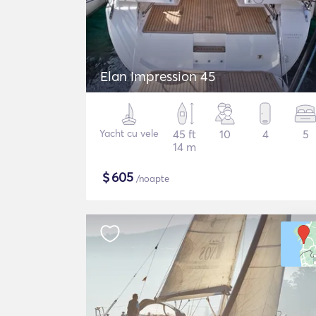
Elan Impression 45
Yacht cu vele
45 ft
10
4
5
14 m
$
605
/noapte