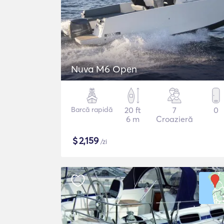
Nuva M6 Open
Barcă rapidă
20 ft
7
0
6 m
Croazieră
$
2,159
/zi