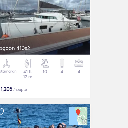
agoon 410s2
atamaran
41 ft
10
4
4
12 m
$
1,205
/noapte