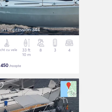
lan Impression 344
cht cu vele
33 ft
8
3
4
10 m
$
450
/noapte