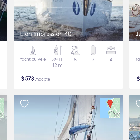
Elan Impression 40
J
Yacht cu vele
39 ft
8
3
4
Ya
12 m
$
573
/noapte