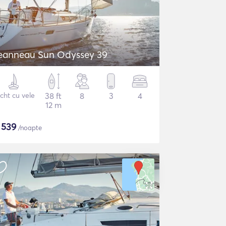
eanneau Sun Odyssey 39
cht cu vele
38 ft
8
3
4
12 m
$
539
/noapte