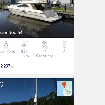
stondoa 54
otor Yacht
54 ft
12
0
16 m
Croazieră
$
2,297
/zi