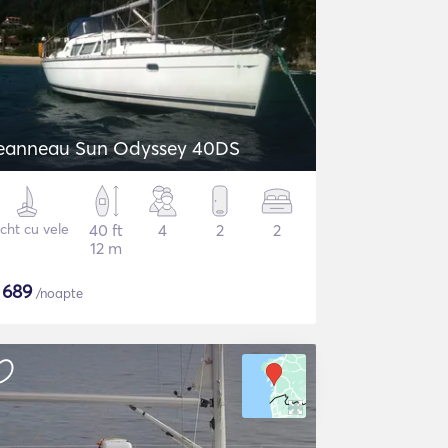
eanneau Sun Odyssey 40DS
cht cu vele
40 ft
4
2
2
12 m
$
689
/noapte