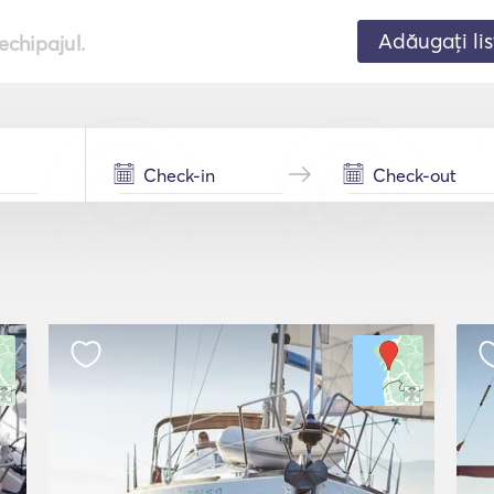
Adăugați lis
echipajul.