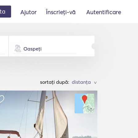
ta
Ajutor
Înscrieți-vă
Autentificare
Oaspeți
sortați după:
>