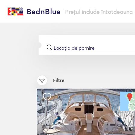
BednBlue
| Prețul include întotdeauna 
Filtre