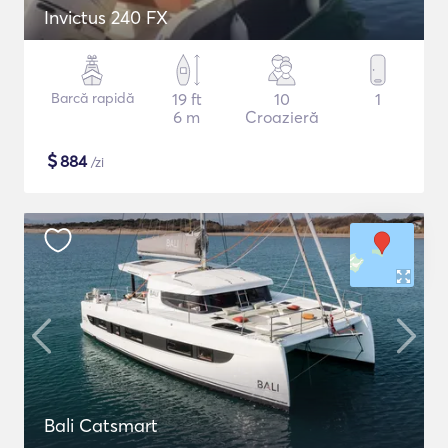
Invictus 240 FX
Barcă rapidă
19 ft
10
1
6 m
Croazieră
$
884
/zi
Bali Catsmart