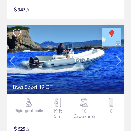
$
947
/zi
Bwa Sport 19 GT
Rigid gonflabile
19 ft
10
0
6 m
Croazieră
$
625
/zi