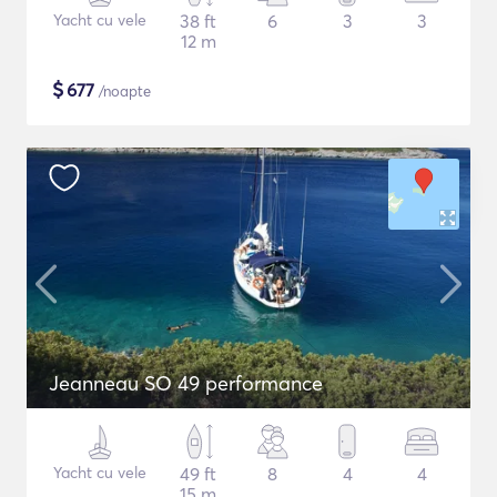
Yacht cu vele
38 ft
6
3
3
12 m
$
677
/noapte
Jeanneau SO 49 performance
Yacht cu vele
49 ft
8
4
4
15 m