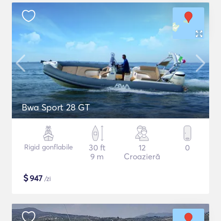
Bwa Sport 28 GT
Rigid gonflabile
30 ft
12
0
9 m
Croazieră
$
947
/zi