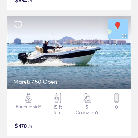
$
884
/zi
Mareti 450 Open
Barcă rapidă
15 ft
5
0
5 m
Croazieră
$
470
/zi