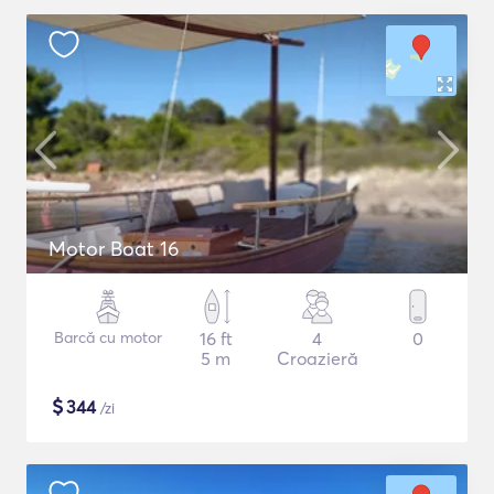
Motor Boat 16
Barcă cu motor
16 ft
4
0
5 m
Croazieră
$
344
/zi