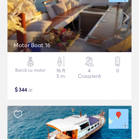
Motor Boat 16
Barcă cu motor
16 ft
4
0
5 m
Croazieră
$
344
/zi