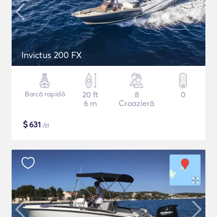
Invictus 200 FX
Barcă rapidă
20 ft
8
0
6 m
Croazieră
$
631
/zi