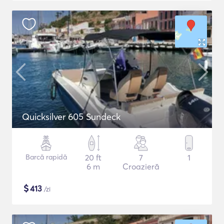
Quicksilver 605 Sundeck
Barcă rapidă
20 ft
7
1
6 m
Croazieră
$
413
/zi