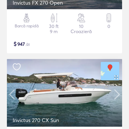
Invictus FX 270 Open
Barcă rapidă
30 ft
10
0
9 m
Croazieră
$
947
/zi
Invictus 270 CX Sun