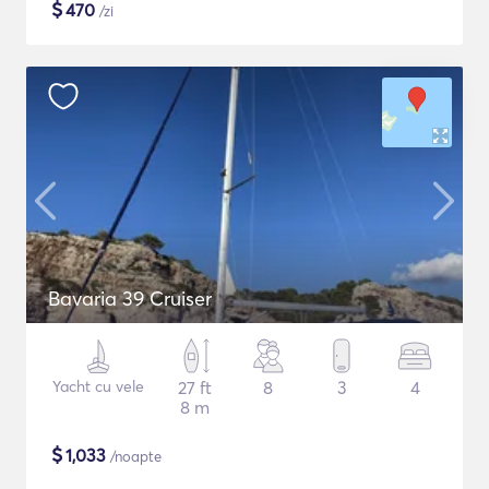
$
470
/zi
Bavaria 39 Cruiser
Yacht cu vele
27 ft
8
3
4
8 m
$
1,033
/noapte