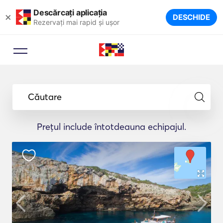
Descărcați aplicația
×
DESCHIDE
Rezervați mai rapid și ușor
Căutare
Prețul include întotdeauna echipajul.