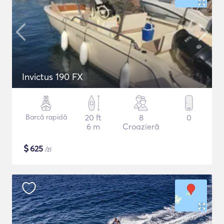
Invictus 190 FX
Barcă rapidă
20 ft
8
0
6 m
Croazieră
$
625
/zi