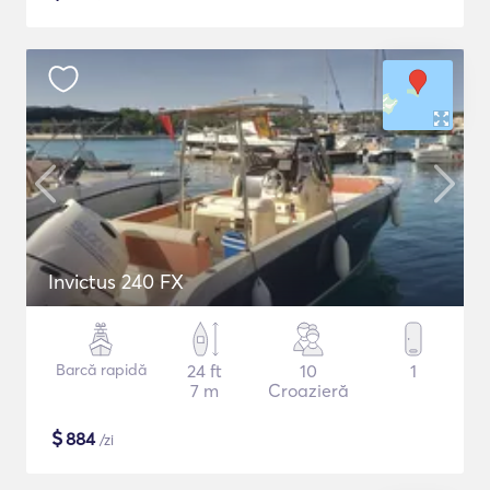
Invictus 240 FX
Barcă rapidă
24 ft
10
1
7 m
Croazieră
$
884
/zi