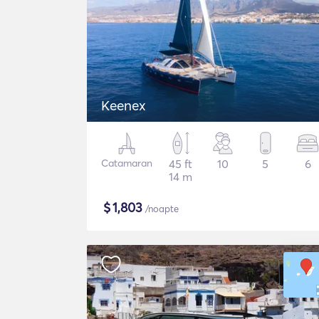
Keenex
Catamaran
45 ft
10
5
6
14 m
$
1,803
/noapte