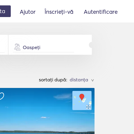
ta
Ajutor
Înscrieți-vă
Autentificare
Oaspeți
sortați după:
>