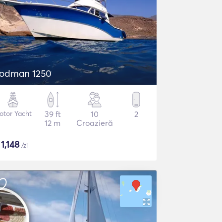
odman 1250
otor Yacht
39 ft
10
2
12 m
Croazieră
$
1,148
/zi