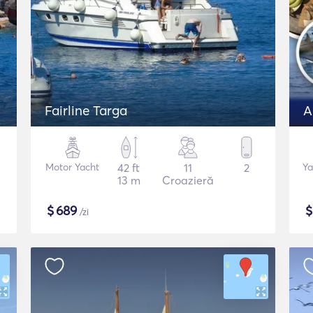
Fairline Targa
Motor Yacht
42 ft
11
2
Ya
13 m
Croazieră
$
689
/zi