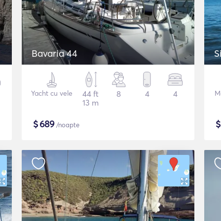
Bavaria 44
S
Yacht cu vele
44 ft
8
4
4
M
13 m
$
689
/noapte