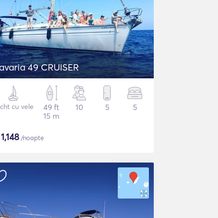
avaria 49 CRUISER
cht cu vele
49 ft
10
5
5
15 m
$
1,148
/noapte