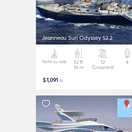
Jeanneau Sun Odyssey 52.2
Yacht cu vele
52 ft
12
4
16 m
Croazieră
$
1,091
/zi