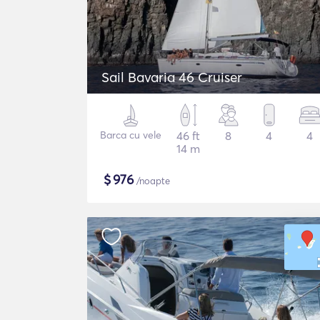
Sail Bavaria 46 Cruiser
Barca cu vele
46 ft
8
4
4
14 m
$
976
/noapte