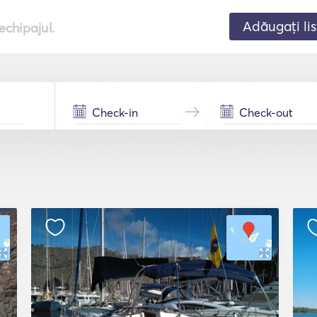
Adăugați lis
echipajul.