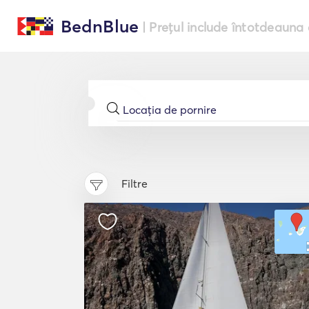
BednBlue
| Prețul include întotdeauna 
Filtre