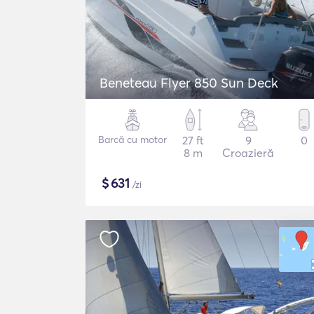
Beneteau Flyer 850 Sun Deck
Barcă cu motor
27 ft
9
0
8 m
Croazieră
$
631
/zi