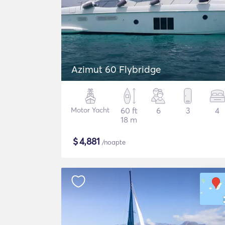
Azimut 60 Flybridge
Motor Yacht
60 ft
6
3
4
18 m
$
4,881
/noapte