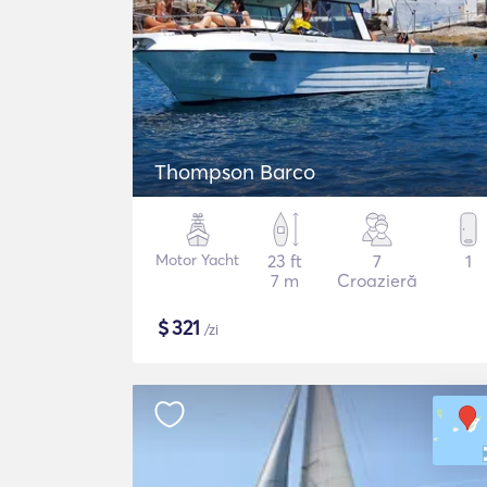
Thompson Barco
Motor Yacht
23 ft
7
1
7 m
Croazieră
$
321
/zi