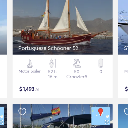
Portuguese Schooner 52
S
Motor Sailer
52 ft
50
0
M
16 m
Croazieră
$
1,493
/zi