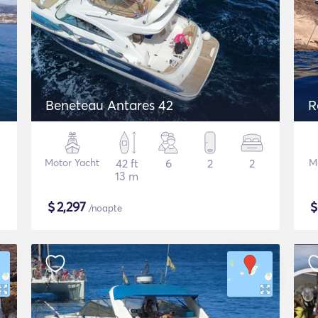
Beneteau Antares 42
R
Motor Yacht
42 ft
6
2
2
M
13 m
$
2,297
/noapte