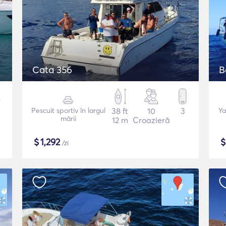
Cata 356
B
Pescuit sportiv în largul
38 ft
10
3
Ya
mării
12 m
Croazieră
$
1,292
/zi