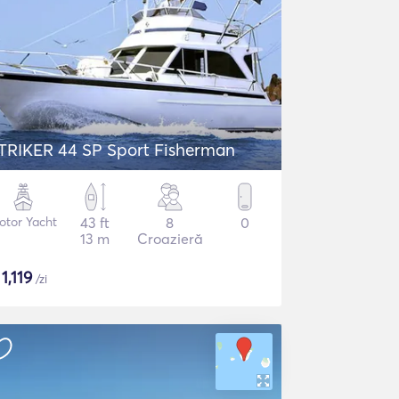
TRIKER 44 SP Sport Fisherman
otor Yacht
43 ft
8
0
13 m
Croazieră
$
1,119
/zi