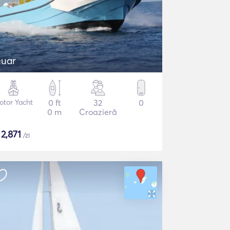
uar
otor Yacht
0 ft
32
0
0 m
Croazieră
$
2,871
/zi