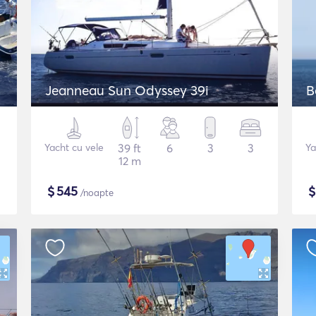
Jeanneau Sun Odyssey 39i
B
Yacht cu vele
39 ft
6
3
3
Ya
12 m
$
545
/noapte