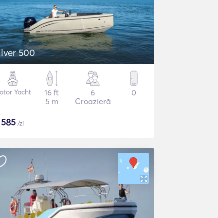
ilver 500
otor Yacht
16 ft
6
0
5 m
Croazieră
$
585
/zi