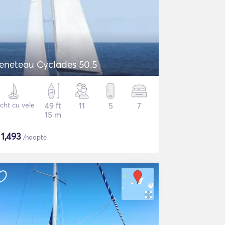
eneteau Cyclades 50.5
cht cu vele
49 ft
11
5
7
15 m
$
1,493
/noapte