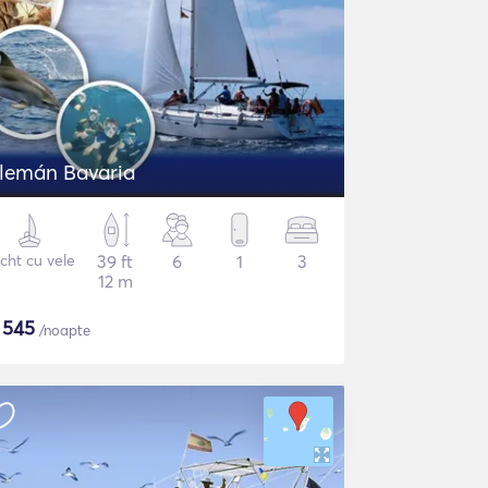
Alemán Bavaria
cht cu vele
39 ft
6
1
3
12 m
$
545
/noapte