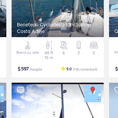
Beneteau Cyclades 39.3 - Sailing
Costa Adeje
Q
Barca cu vele
48 ft
6
3
3
M
15 m
$
597
5.0
/noapte
(118
comentarii
)