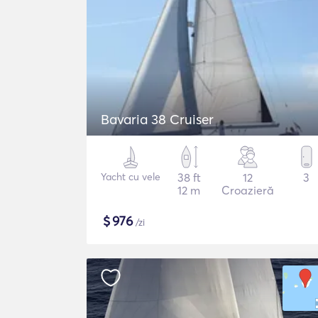
Bavaria 38 Cruiser
Yacht cu vele
38 ft
12
3
12 m
Croazieră
$
976
/zi