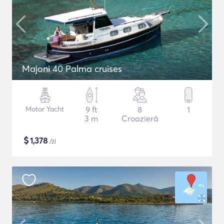
Majoni 40 Palma cruises
Motor Yacht
9 ft
8
1
3 m
Croazieră
$
1,378
/zi