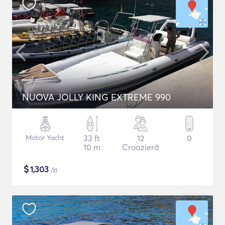
NUOVA JOLLY KING EXTREME 990
Motor Yacht
33 ft
12
0
10 m
Croazieră
$
1,303
/zi