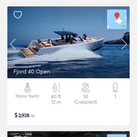
Fjord 40 Open
Motor Yacht
40 ft
10
1
12 m
Croazieră
$
2,928
/zi