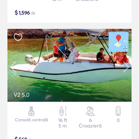
$
1,596
/zi
V2 5.0
Consolă centrală
16 ft
6
0
5 m
Croazieră