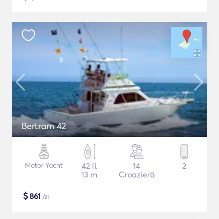
Bertram 42
Motor Yacht
42 ft
14
2
13 m
Croazieră
$
861
/zi