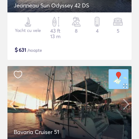
Jeanneau Sun Odyssey 42 DS
Yacht cu vele
43 ft
8
4
5
13 m
$
631
/noapte
Bavaria Cruiser 51