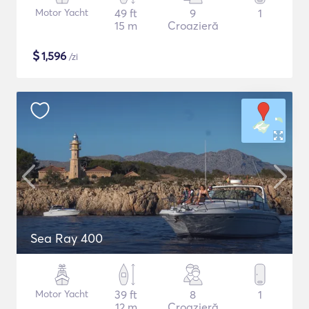
Motor Yacht
49 ft
9
1
15 m
Croazieră
$
1,596
/zi
Sea Ray 400
Motor Yacht
39 ft
8
1
12 m
Croazieră