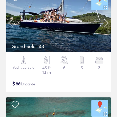
Grand Soleil 43
Yacht cu vele
43 ft
6
3
3
13 m
$
861
/noapte