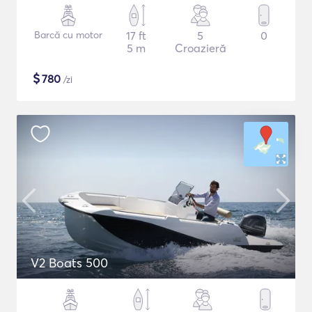
Barcă cu motor
17 ft
5
0
5 m
Croazieră
$
780
/zi
V2 Boats 500