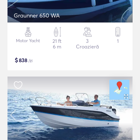
Graunner 650 WA
Motor Yacht
21 ft
3
1
6 m
Croazieră
$
838
/zi