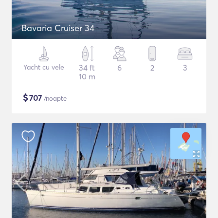
Bavaria Cruiser 34
Yacht cu vele
34 ft
6
2
3
10 m
$
707
/noapte