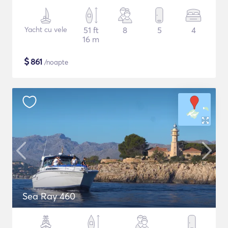
Yacht cu vele
51 ft
8
5
4
16 m
$
861
/noapte
Sea Ray 460