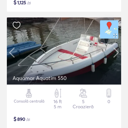
$
1,125
/zi
Aquamar Aquatim 550
Consolă centrală
16 ft
5
0
5 m
Croazieră
$
890
/zi