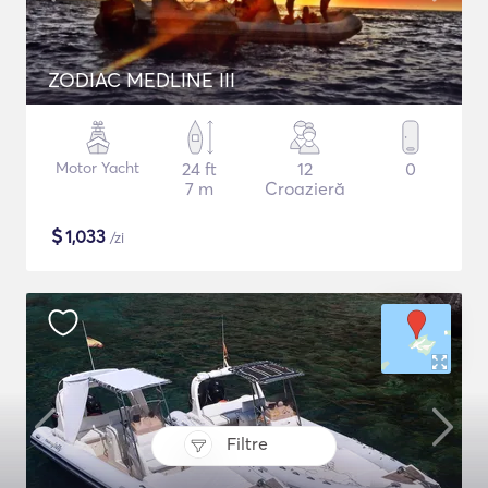
ZODIAC MEDLINE III
Motor Yacht
24 ft
12
0
7 m
Croazieră
$
1,033
/zi
Filtre