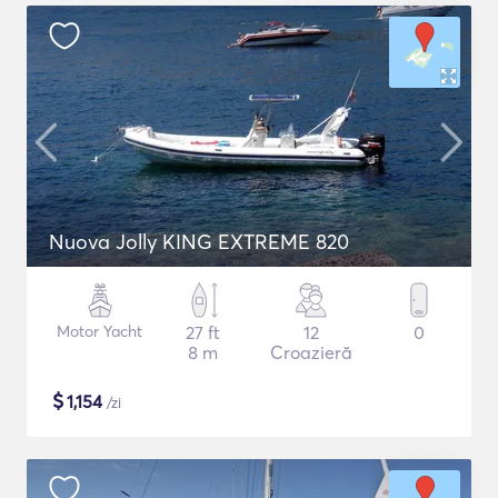
Nuova Jolly KING EXTREME 820
Motor Yacht
27 ft
12
0
8 m
Croazieră
$
1,154
/zi