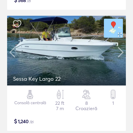
$
568
/zi
Sessa Key Largo 22
Consolă centrală
22 ft
8
1
7 m
Croazieră
$
1,240
/zi