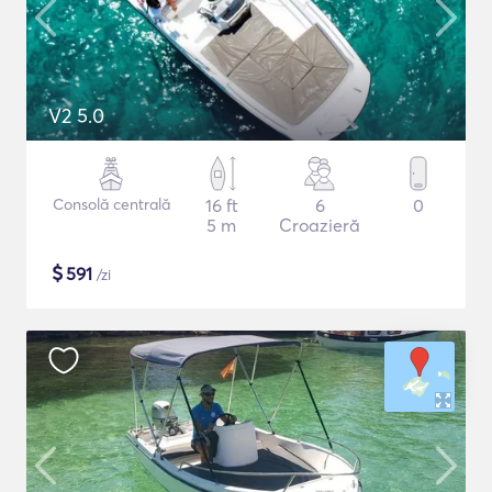
V2 5.0
Consolă centrală
16 ft
6
0
5 m
Croazieră
$
591
/zi