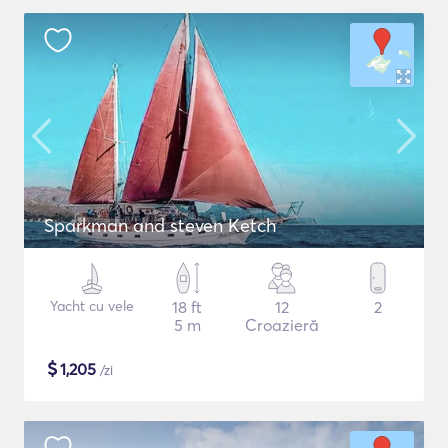
Sparkman and steven Ketch
Yacht cu vele
18 ft
12
2
5 m
Croazieră
$
1,205
/zi