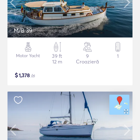
M/B 39
Motor Yacht
39 ft
9
1
12 m
Croazieră
$
1,378
/zi