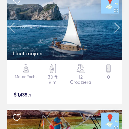
Llaut majoni
Motor Yacht
30 ft
12
0
9 m
Croazieră
$
1,435
/zi