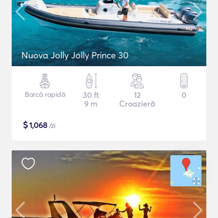
Nuova Jolly Jolly Prince 30
Barcă rapidă
30 ft
12
0
9 m
Croazieră
$
1,068
/zi