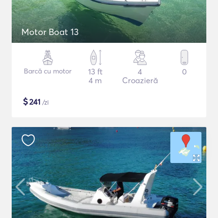
Motor Boat 13
Barcă cu motor
13 ft
4
0
4 m
Croazieră
$
241
/zi