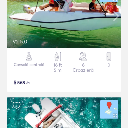
V2 5.0
Consolă centrală
16 ft
6
0
5 m
Croazieră
$
568
/zi