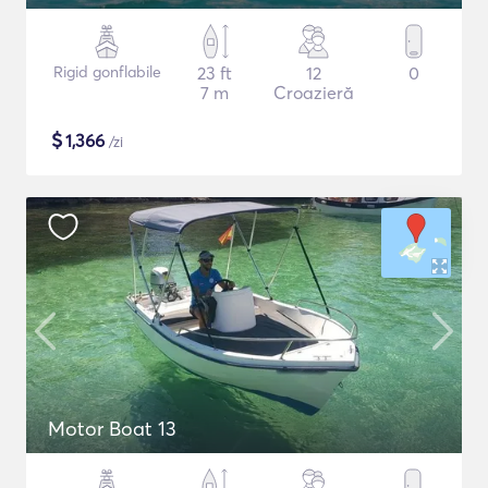
Rigid gonflabile
23 ft
12
0
7 m
Croazieră
$
1,366
/zi
Motor Boat 13