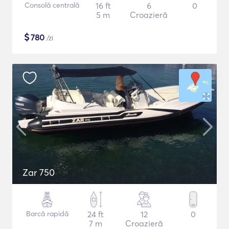
Consolă centrală
16 ft
6
0
5 m
Croazieră
$
780
/zi
Zar 750
Barcă rapidă
24 ft
12
0
7 m
Croazieră