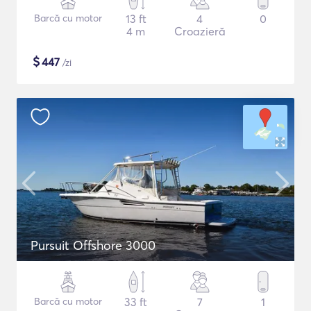
Barcă cu motor
13 ft
4
0
4 m
Croazieră
$
447
/zi
Pursuit Offshore 3000
Barcă cu motor
33 ft
7
1