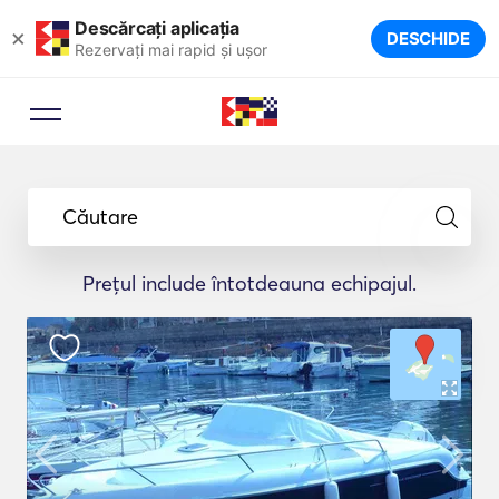
Descărcați aplicația
×
DESCHIDE
Rezervați mai rapid și ușor
Căutare
Prețul include întotdeauna echipajul.