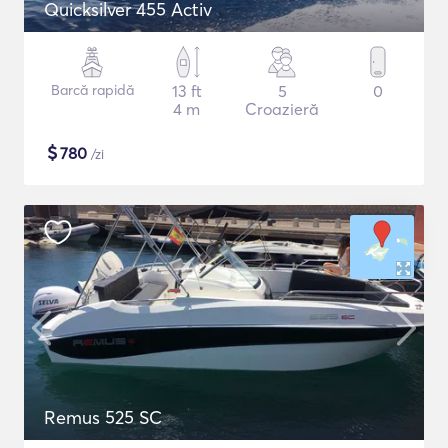
Quicksilver 455 Activ
Barcă rapidă
13 ft
5
0
4 m
Croazieră
$
780
/zi
Remus 525 SC