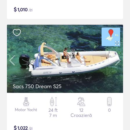
$
1,010
/zi
Sacs 750 Dream S25
Motor Yacht
24 ft
12
0
7 m
Croazieră
$
1,022
/zi