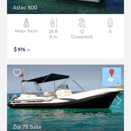
Astec 800
Motor Yacht
26 ft
12
0
8 m
Croazieră
$
976
/zi
Zar 75 Suite