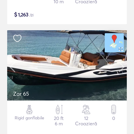
10 m
Croazieră
$
1,263
/zi
Zar 65
Rigid gonflabile
20 ft
12
0
6 m
Croazieră