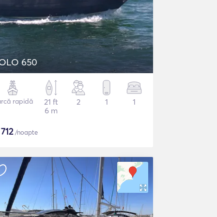
OLO 650
rcă rapidă
21 ft
2
1
1
6 m
$
712
/noapte