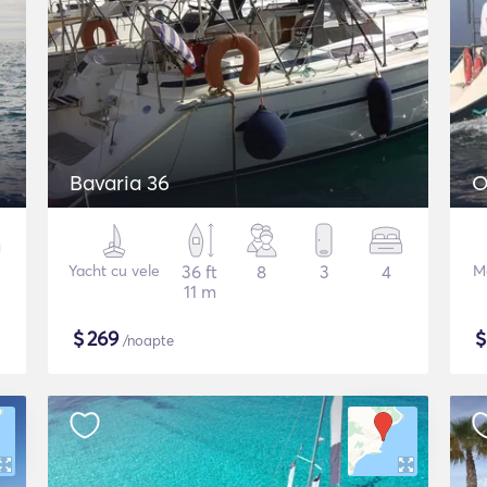
Bavaria 36
O
Yacht cu vele
36 ft
8
3
4
M
11 m
$
269
/noapte