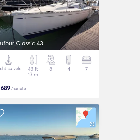
ufour Classic 43
cht cu vele
43 ft
8
4
7
13 m
$
689
/noapte