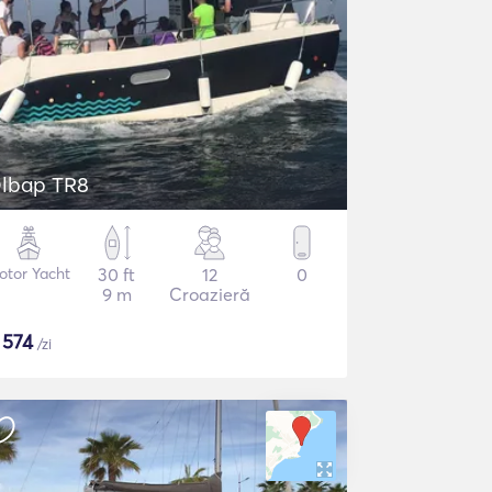
lbap TR8
otor Yacht
30 ft
12
0
9 m
Croazieră
$
574
/zi