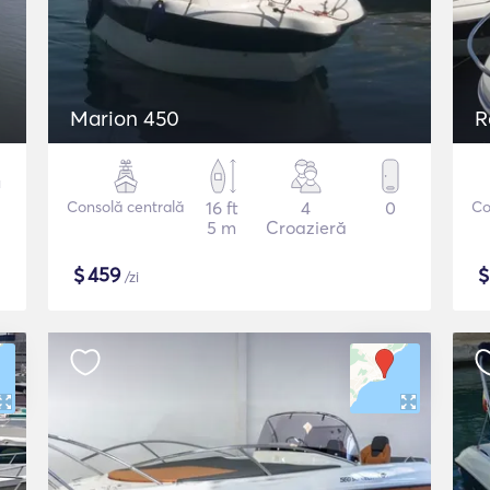
Marion 450
R
Consolă centrală
16 ft
4
0
Co
5 m
Croazieră
$
459
/zi