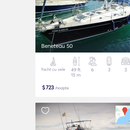
Beneteau 50
Yacht cu vele
49 ft
6
3
3
15 m
$
723
/noapte