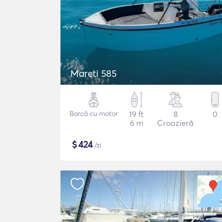
Mareti 585
Barcă cu motor
19 ft
8
0
6 m
Croazieră
$
424
/zi