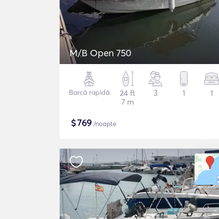
M/B Open 750
Barcă rapidă
24 ft
3
1
1
7 m
$
769
/noapte