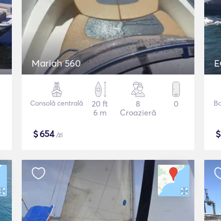
Mariah 560
E
Consolă centrală
20 ft
8
0
Ba
6 m
Croazieră
$
654
/zi