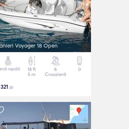
anieri Voyager 18 Open
arcă rapidă
18 ft
6
0
5 m
Croazieră
$
321
/zi