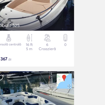
obalo 525
nsolă centrală
16 ft
6
0
5 m
Croazieră
$
367
/zi