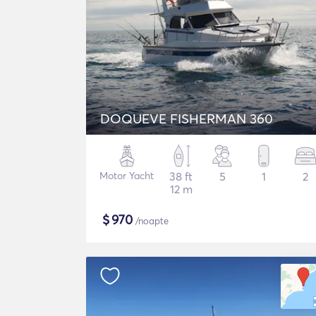
DOQUEVE FISHERMAN 360
Motor Yacht
38 ft
5
1
2
12 m
$
970
/noapte