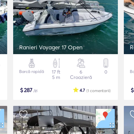
Ranieri Voyager 17 Open
R
Barcă rapidă
17 ft
6
0
B
5 m
Croazieră
$
287
4.7
/zi
(1
comentarii
)