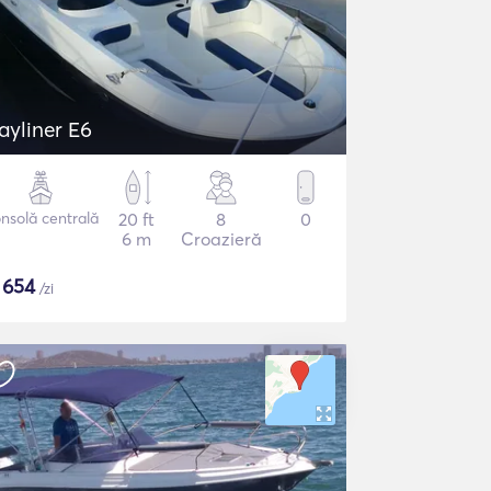
ayliner E6
nsolă centrală
20 ft
8
0
6 m
Croazieră
$
654
/zi