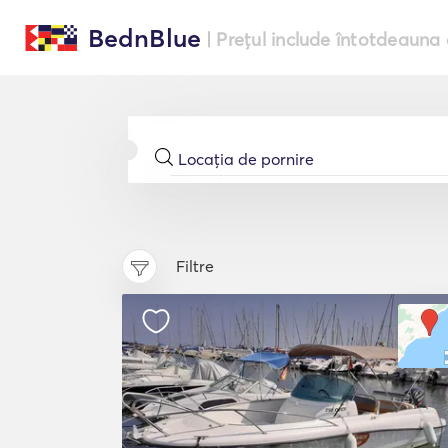
BednBlue
| Prețul include întotdeauna 
Filtre