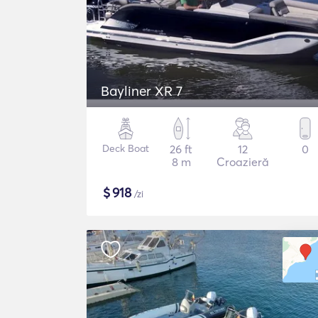
Bayliner XR 7
Deck Boat
26 ft
12
0
8 m
Croazieră
$
918
/zi