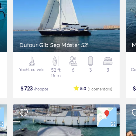
Dufour Gib Sea Máster 52’
M
Yacht cu vele
52 ft
6
3
3
Co
16 m
$
723
5.0
/noapte
(1
comentarii
)