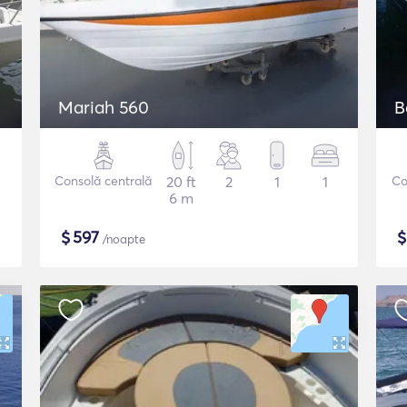
Mariah 560
B
Consolă centrală
20 ft
2
1
1
Co
6 m
$
597
/noapte