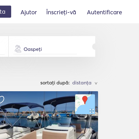
ta
Ajutor
Înscrieți-vă
Autentificare
Oaspeți
sortați după:
>