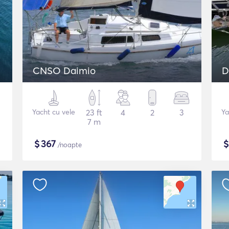
CNSO Daimio
D
Yacht cu vele
23 ft
4
2
3
Ya
7 m
$
367
/noapte