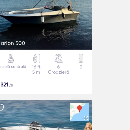
arion 500
nsolă centrală
16 ft
6
0
5 m
Croazieră
$
321
/zi