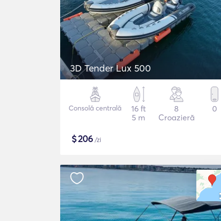
3D Tender Lux 500
Consolă centrală
16 ft
8
0
5 m
Croazieră
$
206
/zi