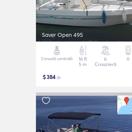
Saver Open 495
Consolă centrală
16 ft
6
0
5 m
Croazieră
$
384
/zi