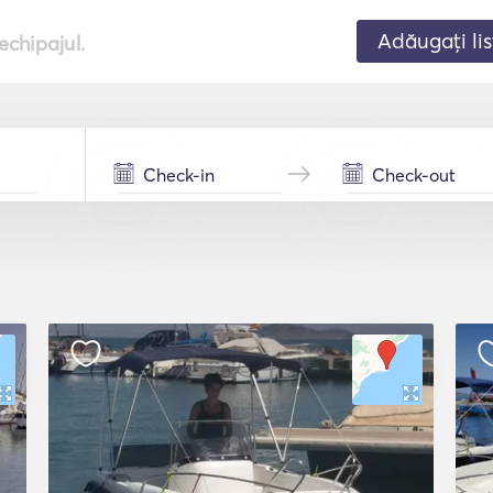
Adăugați lis
echipajul.