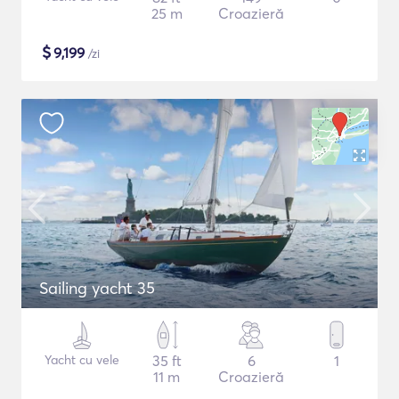
25 m
Croazieră
$
9,199
/zi
Sailing yacht 35
Yacht cu vele
35 ft
6
1
11 m
Croazieră