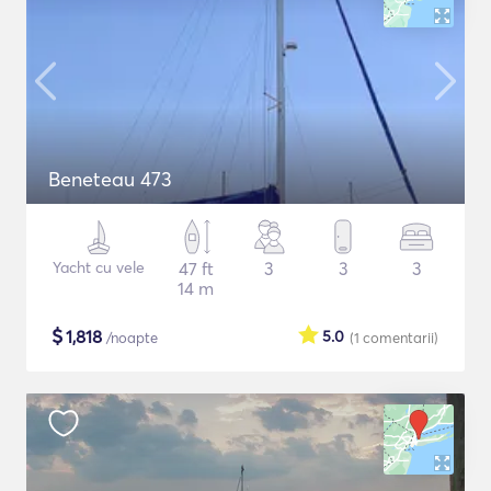
Beneteau 473
Yacht cu vele
47 ft
3
3
3
14 m
$
1,818
5.0
/noapte
(1
comentarii
)