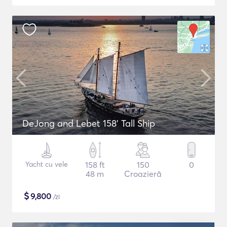
DeJong and Lebet 158' Tall Ship
Yacht cu vele
158 ft
150
0
48 m
Croazieră
$
9,800
/zi