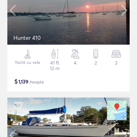
Hunter 410
Yacht cu vele
41 ft
4
2
2
12 m
$
1,139
/noapte