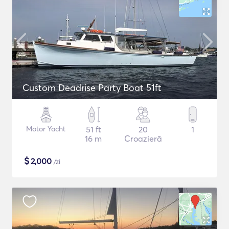
Custom Deadrise Party Boat 51ft
Motor Yacht
51 ft
20
1
16 m
Croazieră
$
2,000
/zi