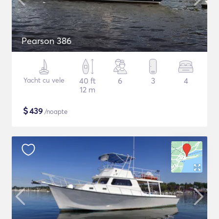
Pearson 386
Yacht cu vele
40 ft
6
3
4
12 m
$
439
/noapte