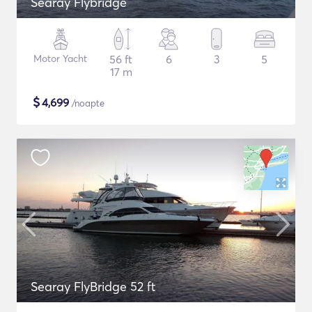
Searay Flybridge
Motor Yacht
56 ft
6
3
5
17 m
$
4,699
/noapte
Searay FlyBridge 52 ft