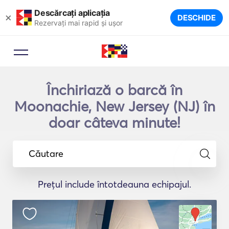
Descărcați aplicația
×
DESCHIDE
Rezervați mai rapid și ușor
Închiriază o barcă în
Moonachie, New Jersey (NJ) în
doar câteva minute!
Căutare
Prețul include întotdeauna echipajul.