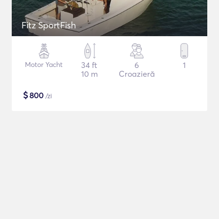
Fitz SportFish
Motor Yacht
34 ft
6
1
10 m
Croazieră
$
800
/zi