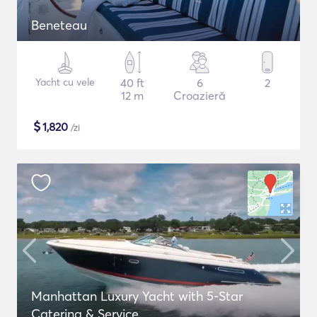
Beneteau
Yacht cu vele
40 ft
6
2
12 m
Croazieră
$
1,820
/zi
Manhattan Luxury Yacht with 5-Star
Catering & Service