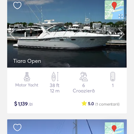
Tiara Open
Motor Yacht
38 ft
6
1
12 m
Croazieră
$
1,139
5.0
/zi
(1
comentarii
)