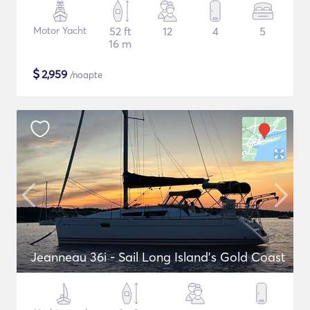
Motor Yacht
52 ft
12
4
5
16 m
$
2,959
/noapte
Jeanneau 36i - Sail Long Island's Gold Coast