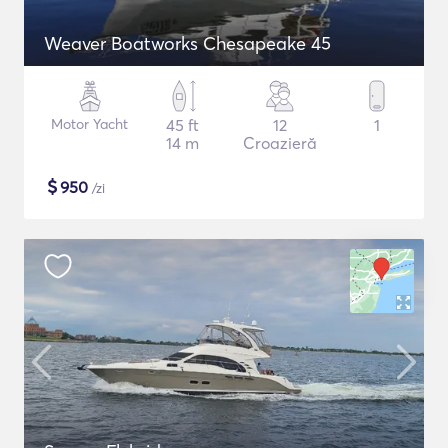
Weaver Boatworks Chesapeake 45
Motor Yacht
45 ft
12
1
14 m
Croazieră
$
950
/zi