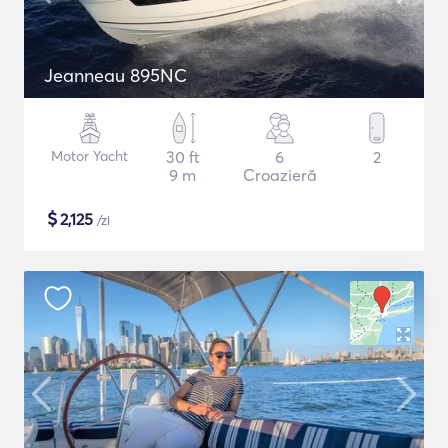
Jeanneau 895NC
Motor Yacht
30 ft
6
2
9 m
Croazieră
$
2,125
/zi