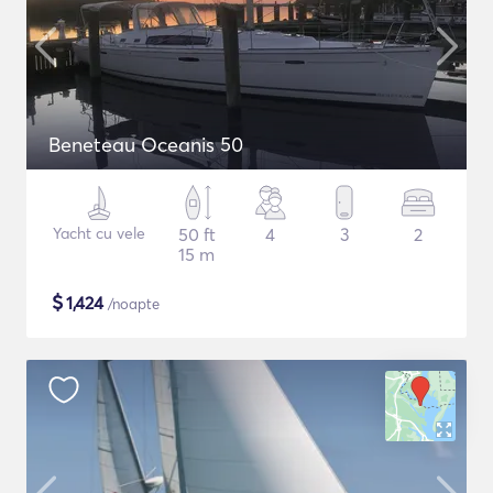
Beneteau Oceanis 50
Yacht cu vele
50 ft
4
3
2
15 m
$
1,424
/noapte