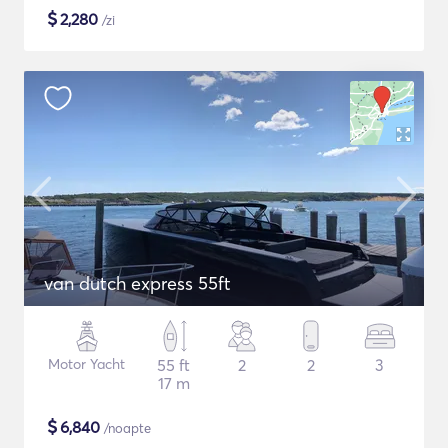
$
2,280
/zi
van dutch express 55ft
Motor Yacht
55 ft
2
2
3
17 m
$
6,840
/noapte