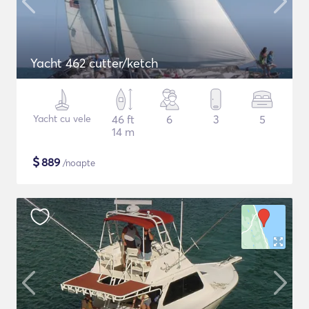
Yacht 462 cutter/ketch
Yacht cu vele
46 ft
6
3
5
14 m
$
889
/noapte