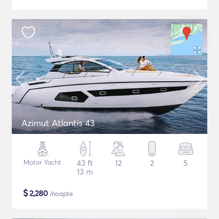
Azimut Atlantis 43
Motor Yacht
43 ft
12
2
5
13 m
$
2,280
/noapte