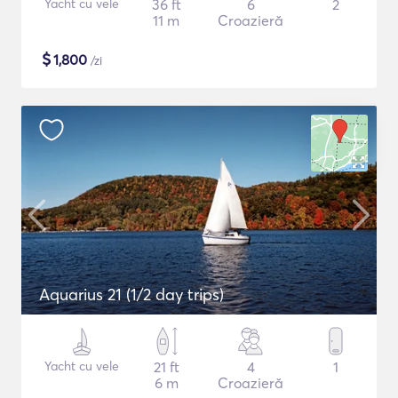
Yacht cu vele
36 ft
6
2
11 m
Croazieră
$
1,800
/zi
Aquarius 21 (1/2 day trips)
Yacht cu vele
21 ft
4
1
6 m
Croazieră