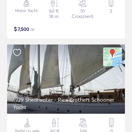
Motor Yacht
60 ft
10
2
18 m
Croazieră
$
7,500
/zi
1929 Shearwater - Rice Brothers Schooner
Yacht
Yacht cu vele
82 ft
149
0