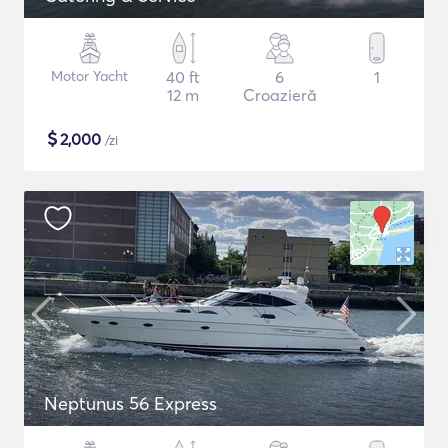
Motor Yacht
40 ft
6
1
12 m
Croazieră
$
2,000
/zi
Neptunus 56 Express