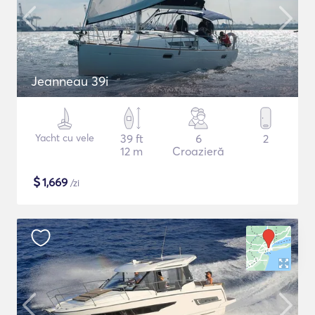
Jeanneau 39i
Yacht cu vele
39 ft
6
2
12 m
Croazieră
$
1,669
/zi