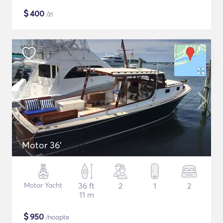
$
400
/zi
Motor 36'
Motor Yacht
36 ft
2
1
2
11 m
$
950
/noapte