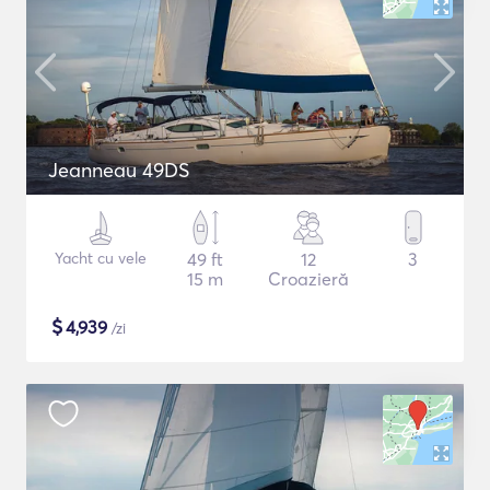
Jeanneau 49DS
Yacht cu vele
49 ft
12
3
15 m
Croazieră
$
4,939
/zi