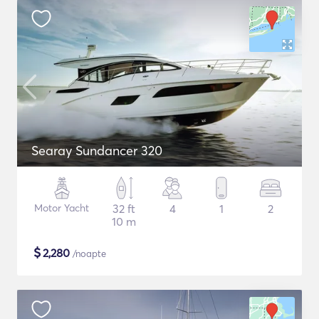
Searay Sundancer 320
Motor Yacht
32 ft
4
1
2
10 m
$
2,280
/noapte