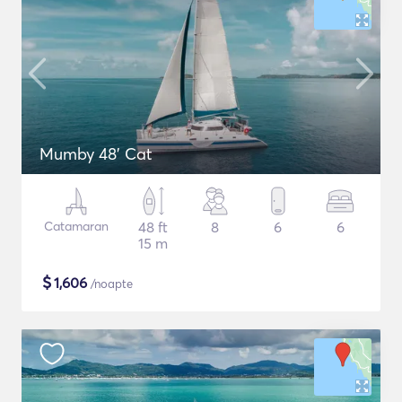
Mumby 48' Cat
Catamaran
48 ft
8
6
6
15 m
$
1,606
/noapte