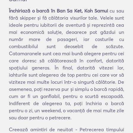
Închiriază o barcă în Ban Sa Ket, Koh Samui
cu sau
fără skipper și fă călătoria visurilor tale. Velele sunt
ideale pentru iubitorii de aventură și reprezintă cea
mai economică soluție, deoarece pot găzdui un
număr mare de pasageri, iar costurile cu
combustibilul sunt deosebit de scăzute.
Catamaranele sunt cea mai bună alegere pentru cei
care doresc să călătorească în confort, datorită
spațiului generos. În final, datorită vitezei lor,
iahturile sunt alegerea de top pentru cei care vor să
viziteze mai multe locuri într-o singură călătorie. De
asemenea, poți rezerva pur și simplu o barcă rapidă,
cum ar fi un gonflabil, pentru o scurtă escapadă.
Indiferent de alegerea ta, poți închiria o barcă
pentru o zi, un weekend, o vacanță de mai multe zile
sau doar pentru o petrecere.
Creează amintiri de neuitat - Petrecerea timpului