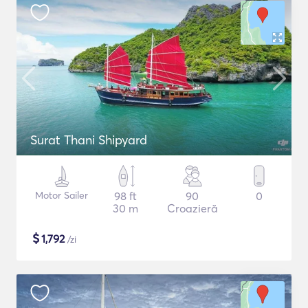
Surat Thani Shipyard
Motor Sailer
98 ft
90
0
30 m
Croazieră
$
1,792
/zi