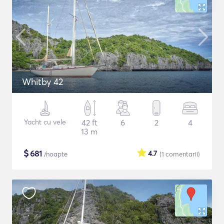
Whitby 42
Yacht cu vele
42 ft
6
2
4
13 m
$
681
4.7
/noapte
(1
comentarii
)