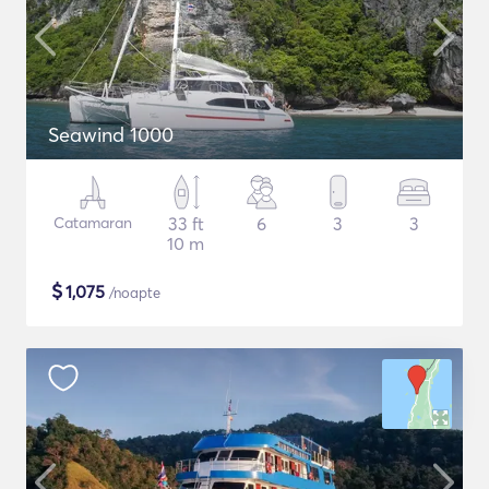
Seawind 1000
Catamaran
33 ft
6
3
3
10 m
$
1,075
/noapte