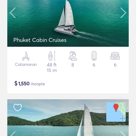
Phuket Cabin Cruises
Catamaran
48 ft
8
6
6
15 m
$
1,550
/noapte