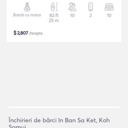
Barcă cu motor
82 ft
10
2
10
25 m
$
2,807
/noapte
Închirieri de bărci în Ban Sa Ket, Koh
Samui