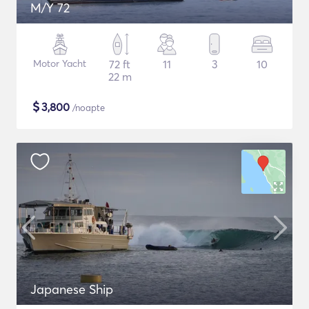
M/Y 72
Motor Yacht
72 ft
11
3
10
22 m
$
3,800
/noapte
Japanese Ship