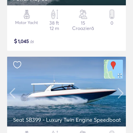
Motor Yacht
38 ft
15
0
12 m
Croazieră
$
1,045
/zi
Seat SB399 - Luxury Twin Engine Speedboat