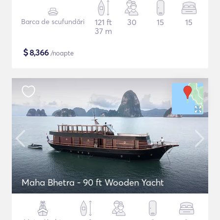
Barca de scufundări
121 ft
30
15
15
37 m
$
8,366
/noapte
Maha Bhetra - 90 ft Wooden Yacht