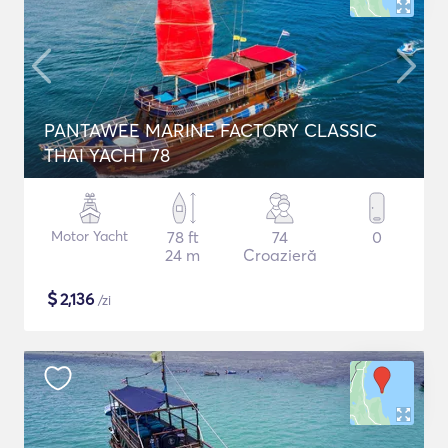
PANTAWEE MARINE FACTORY CLASSIC
THAI YACHT 78
Motor Yacht
78 ft
74
0
24 m
Croazieră
$
2,136
/zi