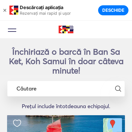
Descărcați aplicația
×
DESCHIDE
Rezervați mai rapid și ușor
Închiriază o barcă în Ban Sa
Ket, Koh Samui în doar câteva
minute!
Căutare
Prețul include întotdeauna echipajul.