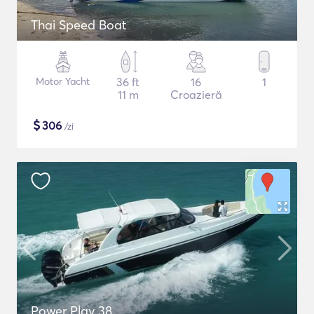
Thai Speed Boat
Motor Yacht
36 ft
16
1
11 m
Croazieră
$
306
/zi
Power Play 38