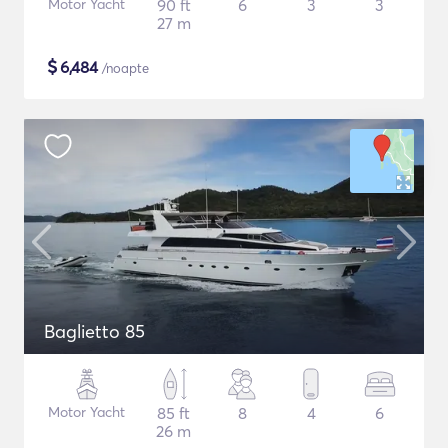
Motor Yacht
90 ft
6
3
3
27 m
$
6,484
/noapte
Baglietto 85
Motor Yacht
85 ft
8
4
6
26 m