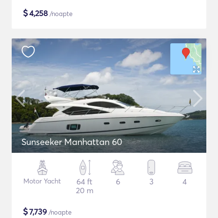
$
4,258
/noapte
Sunseeker Manhattan 60
Motor Yacht
64 ft
6
3
4
20 m
$
7,739
/noapte