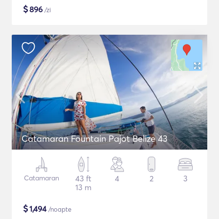
$
896
/zi
Catamaran Fountain Pajot Belize 43
Catamaran
43 ft
4
2
3
13 m
$
1,494
/noapte