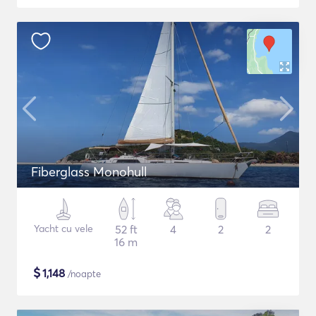
Fiberglass Monohull
Yacht cu vele
52 ft
4
2
2
16 m
$
1,148
/noapte