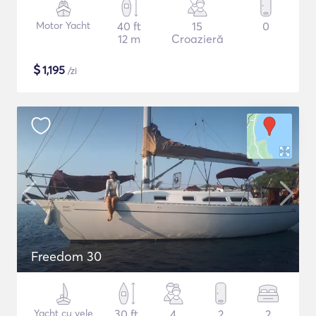
Motor Yacht
40 ft
15
0
12 m
Croazieră
$
1,195
/zi
Freedom 30
Yacht cu vele
30 ft
4
2
2