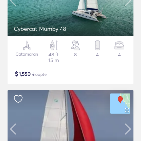
Cybercat Mumby 48
Catamaran
48 ft
8
4
4
15 m
$
1,550
/noapte