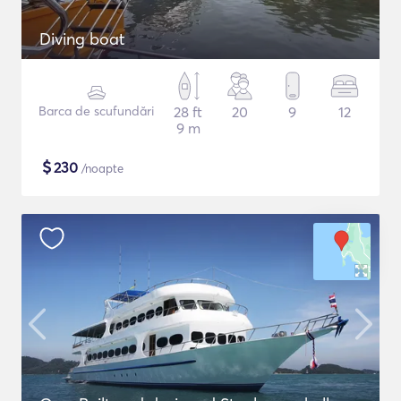
Diving boat
Barca de scufundări
28 ft
20
9
12
9 m
$
230
/noapte