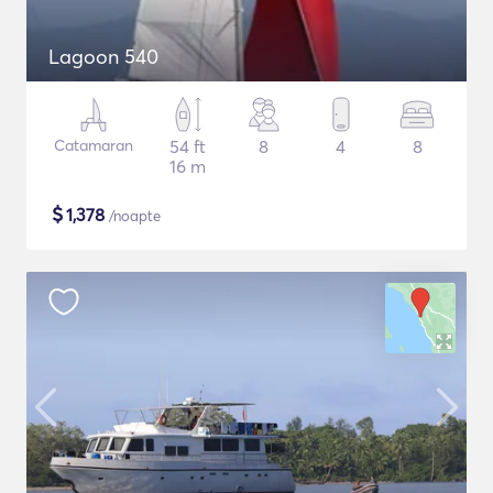
Lagoon 540
Catamaran
54 ft
8
4
8
16 m
$
1,378
/noapte