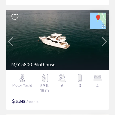
M/Y 5800 Pilothouse
Motor Yacht
59 ft
6
3
4
18 m
$
5,348
/noapte