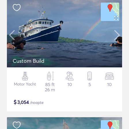
Custom Build
Motor Yacht
85 ft
10
5
10
26 m
$
3,054
/noapte