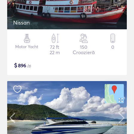
Nissan
Motor Yacht
72 ft
150
0
22 m
Croazieră
$
896
/zi