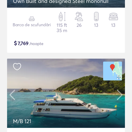
Own Built and designed Steel monohull
Barca de scufundări
115 ft
26
13
13
35 m
$
7,769
/noapte
M/B 121