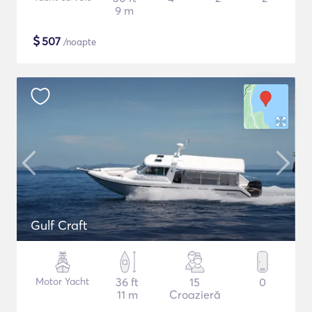
9 m
$
507
/noapte
Gulf Craft
Motor Yacht
36 ft
15
0
11 m
Croazieră