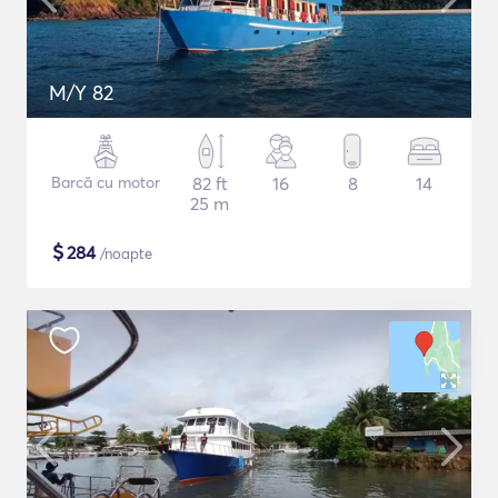
M/Y 82
Barcă cu motor
82 ft
16
8
14
25 m
$
284
/noapte