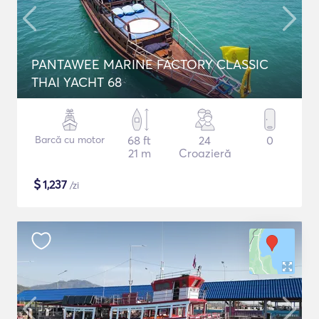
PANTAWEE MARINE FACTORY CLASSIC
THAI YACHT 68
Barcă cu motor
68 ft
24
0
21 m
Croazieră
$
1,237
/zi