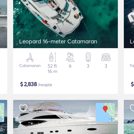
Leopard 16-meter Catamaran
L
Catamaran
52 ft
6
3
3
Ya
16 m
$
2,838
/noapte