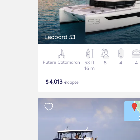
Leopard 53
Putere Catamaran
53 ft
8
4
4
16 m
$
4,013
/noapte