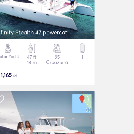
nfinity Stealth 47 powercat
otor Yacht
47 ft
35
1
14 m
Croazieră
$
1,165
/zi