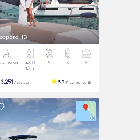
eopard 43
atamaran
43 ft
6
3
5
13 m
$
3,251
5.0
/noapte
(1
comentarii
)