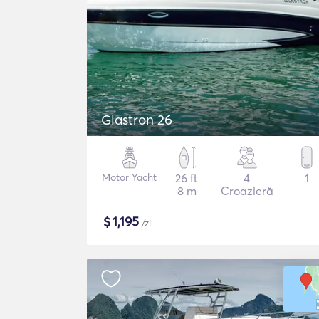
Glastron 26
Motor Yacht
26 ft
4
1
8 m
Croazieră
$
1,195
/zi