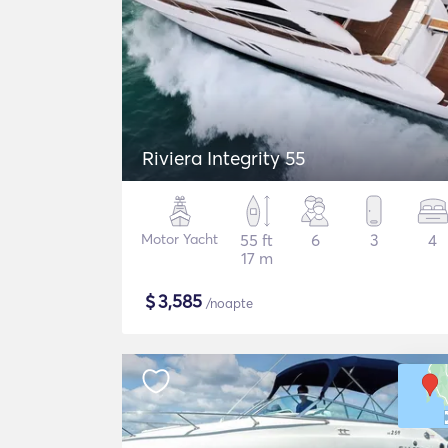
Riviera Integrity 55
Motor Yacht
55 ft
6
3
4
17 m
$
3,585
/noapte