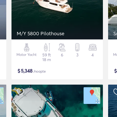
M/Y 5800 Pilothouse
S
Motor Yacht
59 ft
6
3
4
Mo
18 m
$
5,348
/noapte