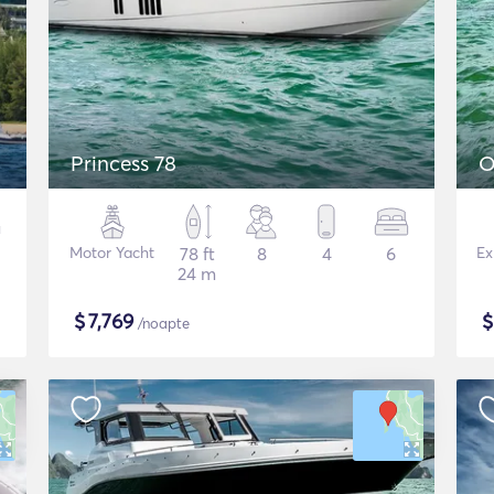
Princess 78
O
Motor Yacht
78 ft
8
4
6
Ex
24 m
$
7,769
/noapte