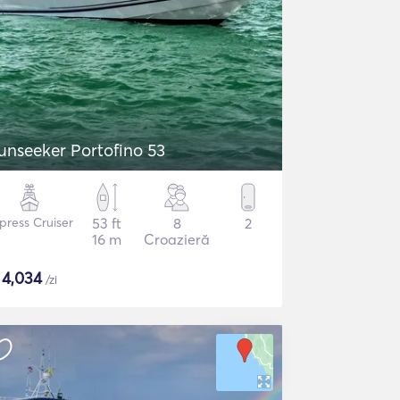
unseeker Portofino 53
press Cruiser
53 ft
8
2
16 m
Croazieră
$
4,034
/zi