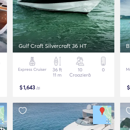
Gulf Craft Silvercraft 36 HT
B
Express Cruiser
36 ft
10
0
M
11 m
Croazieră
$
1,643
/zi