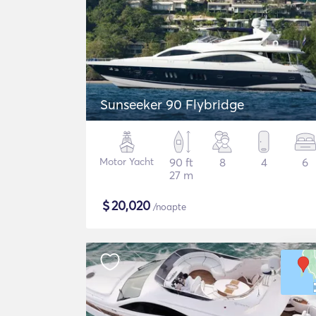
Sunseeker 90 Flybridge
Motor Yacht
90 ft
8
4
6
27 m
$
20,020
/noapte