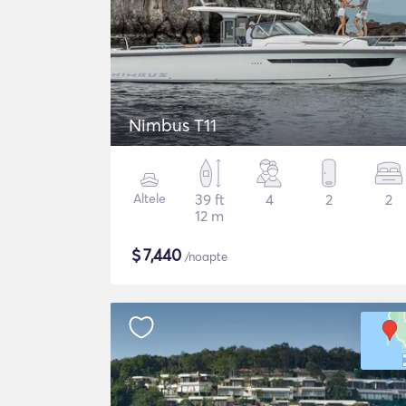
Nimbus T11
Altele
39 ft
4
2
2
12 m
$
7,440
/noapte