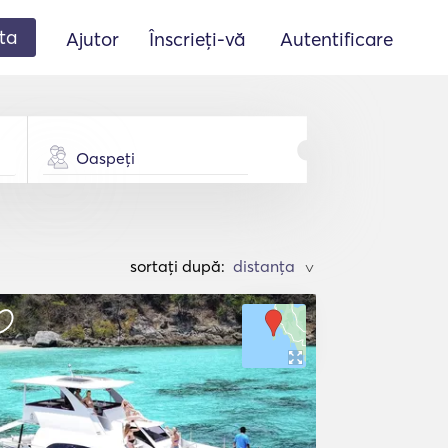
ta
Ajutor
Înscrieți-vă
Autentificare
Oaspeți
sortați după:
>