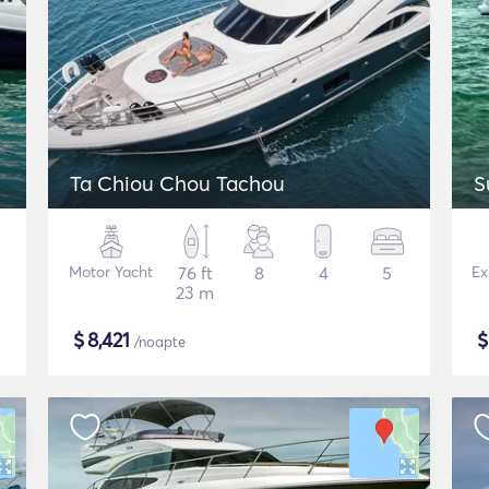
Ta Chiou Chou Tachou
S
Motor Yacht
76 ft
8
4
5
Ex
23 m
$
8,421
/noapte