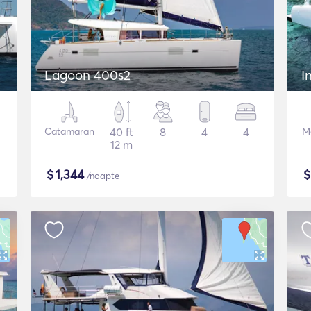
Lagoon 400s2
I
Catamaran
40 ft
8
4
4
M
12 m
$
1,344
/noapte