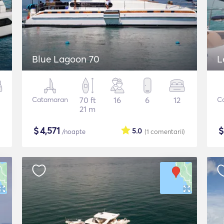
Blue Lagoon 70
L
Catamaran
70 ft
16
6
12
C
21 m
$
4,571
5.0
/noapte
(1
comentarii
)