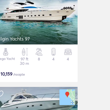
ilgin Yachts 97
ega Yacht
97 ft
8
4
4
30 m
$
10,159
/noapte