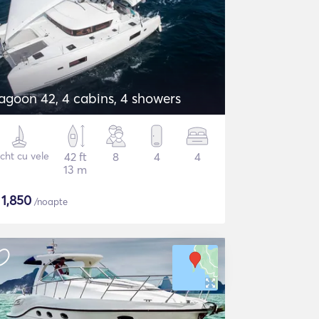
agoon 42, 4 cabins, 4 showers
cht cu vele
42 ft
8
4
4
13 m
$
1,850
/noapte