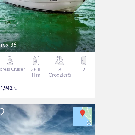
ryx 36
press Cruiser
36 ft
8
2
11 m
Croazieră
$
1,942
/zi