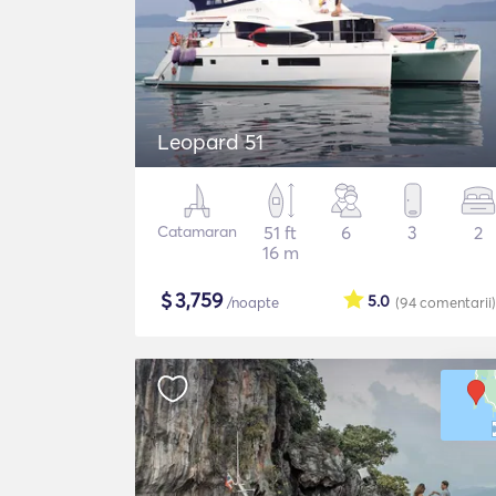
Leopard 51
Catamaran
51 ft
6
3
2
16 m
$
3,759
5.0
/noapte
(94
comentarii
)