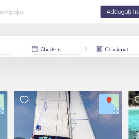
Adăugați lis
echipajul.