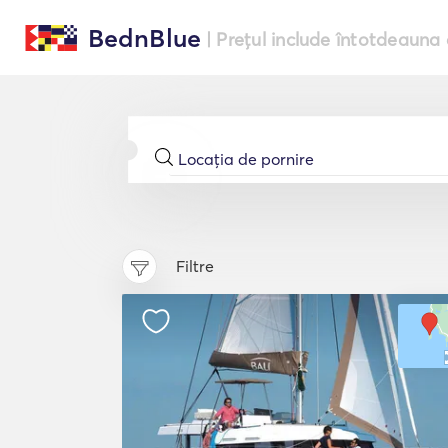
BednBlue
| Prețul include întotdeauna 
Filtre