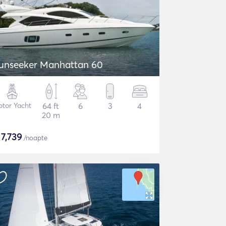
unseeker Manhattan 60
tor Yacht
64 ft
6
3
4
20 m
$
7,739
/noapte