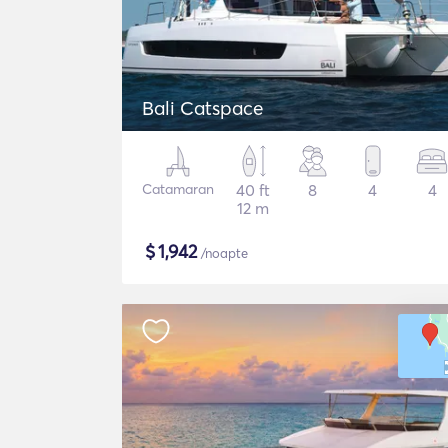
Bali Catspace
Catamaran
40 ft
8
4
4
12 m
$
1,942
/noapte