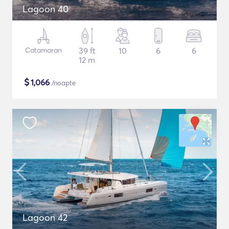
Lagoon 40
Catamaran
39 ft
10
6
6
12 m
$
1,066
/noapte
Lagoon 42