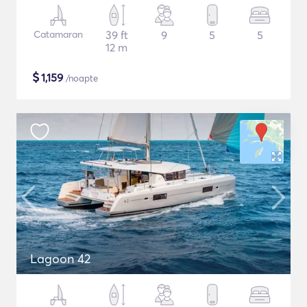
Catamaran
39 ft
9
5
5
12 m
$
1,159
/noapte
Lagoon 42