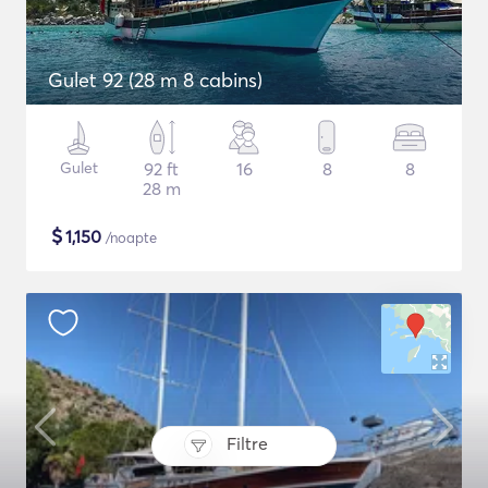
Gulet 92 (28 m 8 cabins)
Gulet
92 ft
16
8
8
28 m
$
1,150
/noapte
Filtre