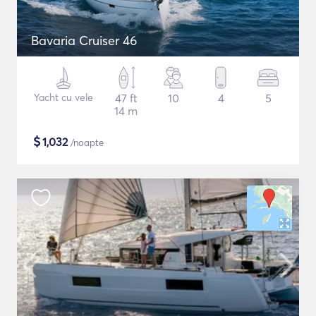
Bavaria Cruiser 46
Yacht cu vele
47 ft
10
4
5
14 m
$
1,032
/noapte