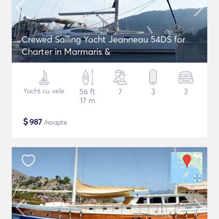
Crewed Sailing Yacht Jeanneau 54DS for
Charter in Marmaris &
Yacht cu vele
56 ft
7
3
3
17 m
$
987
/noapte