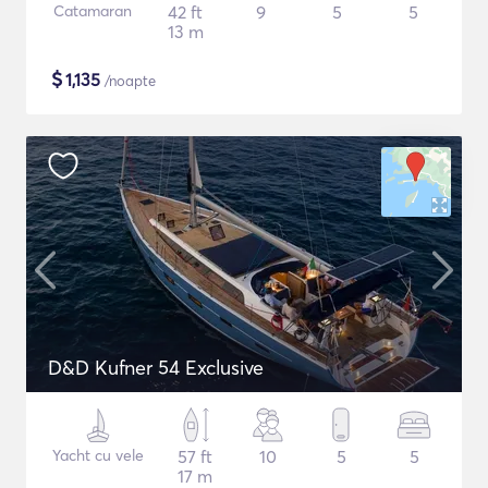
Catamaran
42 ft
9
5
5
13 m
$
1,135
/noapte
D&D Kufner 54 Exclusive
Yacht cu vele
57 ft
10
5
5
17 m