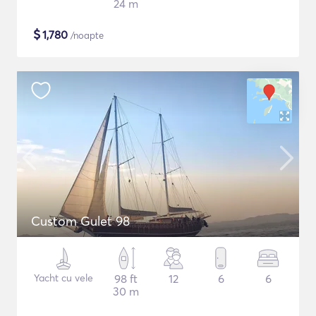
24 m
$
1,780
/noapte
Custom Gulet 98
Yacht cu vele
98 ft
12
6
6
30 m