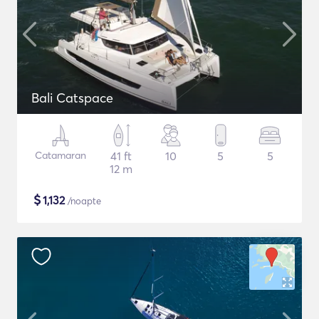
Bali Catspace
Catamaran
41 ft
10
5
5
12 m
$
1,132
/noapte