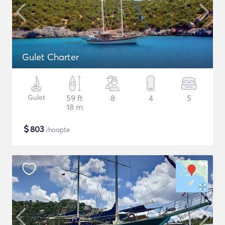
Gulet Charter
Gulet
59 ft
8
4
5
18 m
$
803
/noapte