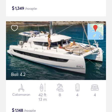
$
1,349
/noapte
Bali 4.2
Catamaran
42 ft
8
4
4
13 m
$
1,148
/noapte