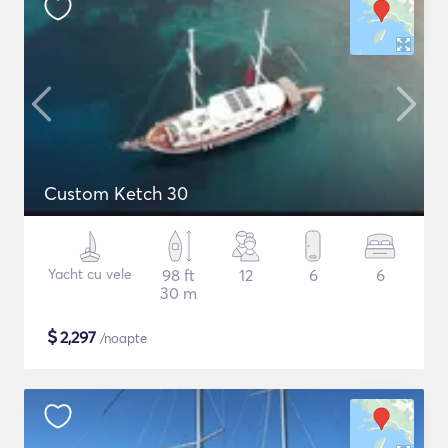
Custom Ketch 30
Yacht cu vele
98 ft
12
6
6
30 m
$
2,297
/noapte