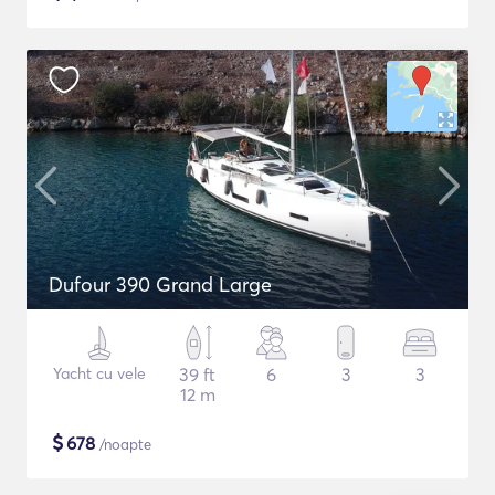
Dufour 390 Grand Large
Yacht cu vele
39 ft
6
3
3
12 m
$
678
/noapte