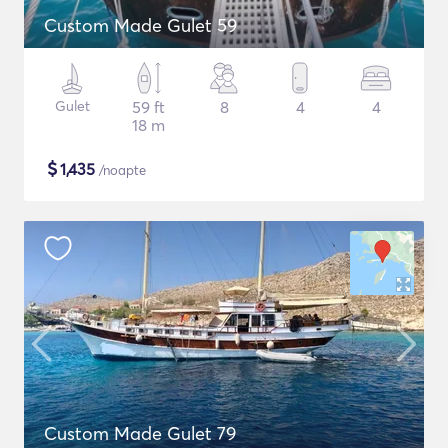
Custom Made Gulet 59
Gulet
59 ft
8
4
4
18 m
$
1,435
/noapte
Custom Made Gulet 79