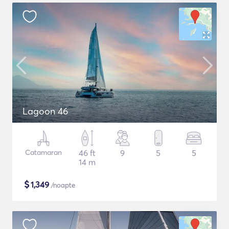
Lagoon 46
Catamaran
46 ft
9
5
5
14 m
$
1,349
/noapte