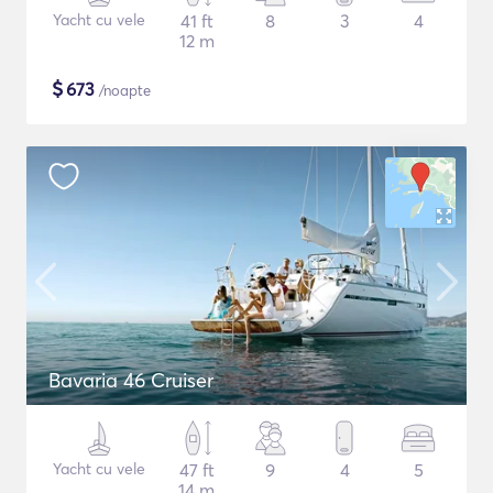
Yacht cu vele
41 ft
8
3
4
12 m
$
673
/noapte
Bavaria 46 Cruiser
Yacht cu vele
47 ft
9
4
5
14 m