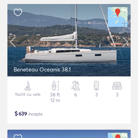
Beneteau Oceanis 38.1
Yacht cu vele
38 ft
6
3
3
12 m
$
639
/noapte