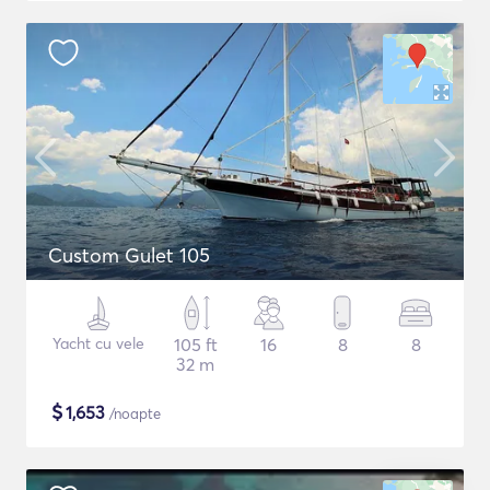
Custom Gulet 105
Yacht cu vele
105 ft
16
8
8
32 m
$
1,653
/noapte