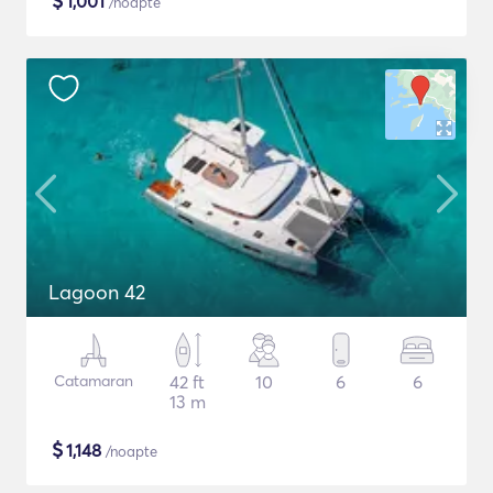
$
1,001
/noapte
Lagoon 42
Catamaran
42 ft
10
6
6
13 m
$
1,148
/noapte