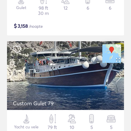
Gulet
98 ft
12
6
6
30 m
$
3,158
/noapte
Custom Gulet 79
Yacht cu vele
79 ft
10
5
5