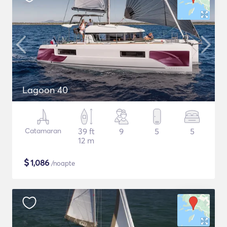
Lagoon 40
Catamaran
39 ft
9
5
5
12 m
$
1,086
/noapte