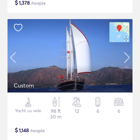
$
1,378
/noapte
Custom
Yacht cu vele
98 ft
12
6
6
30 m
$
1,148
/noapte