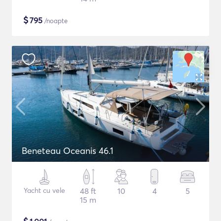
$
795
/noapte
Beneteau Oceanis 46.1
Yacht cu vele
48 ft
10
4
5
15 m