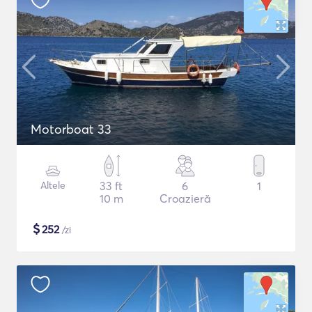
Motorboat 33
Altele
33 ft
6
1
10 m
Croazieră
$
252
/zi