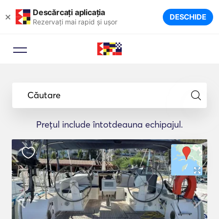
Descărcați aplicația
×
DESCHIDE
Rezervați mai rapid și ușor
Căutare
Prețul include întotdeauna echipajul.