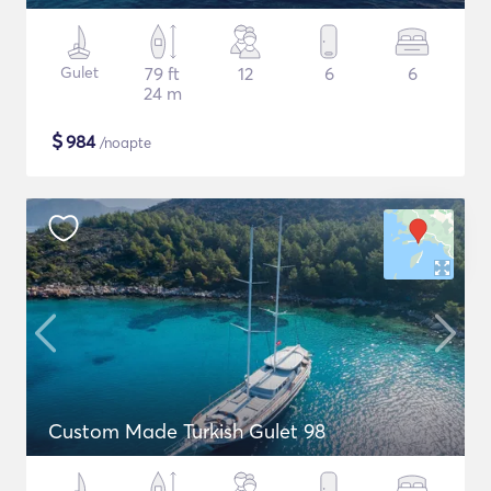
Gulet
79 ft
12
6
6
24 m
$
984
/noapte
Custom Made Turkish Gulet 98