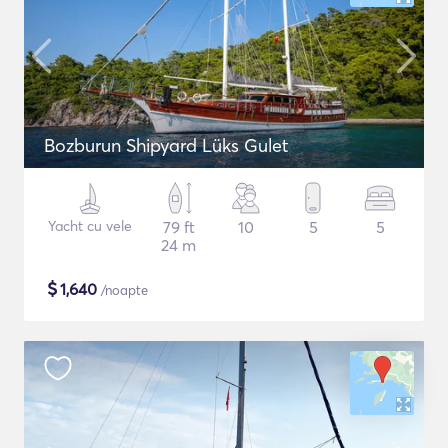
Bozburun Shipyard Lüks Gulet
Yacht cu vele
79 ft
10
5
5
24 m
$
1,640
/noapte