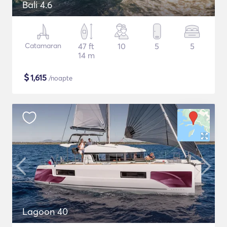
Bali 4.6
Catamaran
47 ft
10
5
5
14 m
$
1,615
/noapte
Lagoon 40