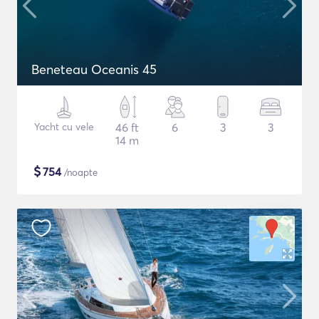
Beneteau Oceanis 45
Yacht cu vele
46 ft
6
3
3
14 m
$
754
/noapte