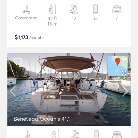
Catamaran
42 ft
12
6
7
13 m
$
1,173
/noapte
Beneteau Oceanis 41.1