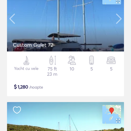
Custom Gulet 72
Yacht cu vele
75 ft
10
5
5
23 m
$
1,280
/noapte