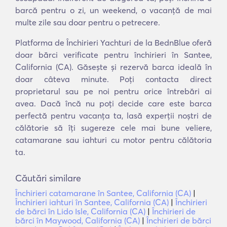
barcă pentru o zi, un weekend, o vacanță de mai
multe zile sau doar pentru o petrecere.
Platforma de Închirieri Yachturi de la BednBlue oferă
doar bărci verificate pentru închirieri în Santee,
California (CA). Găsește și rezervă barca ideală în
doar câteva minute. Poți contacta direct
proprietarul sau pe noi pentru orice întrebări ai
avea. Dacă încă nu poți decide care este barca
perfectă pentru vacanța ta, lasă experții noștri de
călătorie să îți sugereze cele mai bune veliere,
catamarane sau iahturi cu motor pentru călătoria
ta.
Căutări similare
Închirieri catamarane în Santee, California (CA)
|
Închirieri iahturi în Santee, California (CA)
|
Închirieri
de bărci în Lido Isle, California (CA)
|
Închirieri de
bărci în Maywood, California (CA)
|
Închirieri de bărci