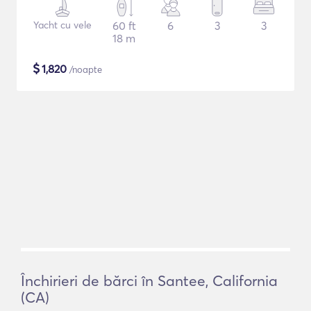
Yacht cu vele
60 ft
6
3
3
18 m
$
1,820
/noapte
Închirieri de bărci în Santee, California
(CA)