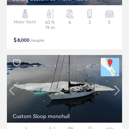
Motor Yacht
63 ft
6
3
5
19 m
$
8,000
/noapte
Custom Sloop monohull