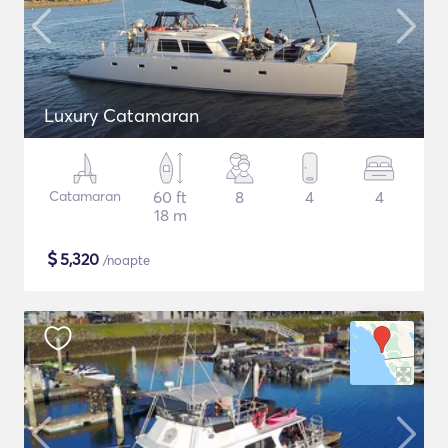
Luxury Catamaran
Catamaran
60 ft
8
4
4
18 m
$
5,320
/noapte