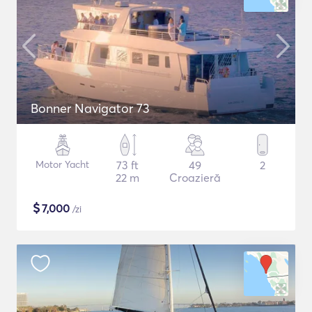
Bonner Navigator 73
Motor Yacht
73 ft
49
2
22 m
Croazieră
$
7,000
/zi