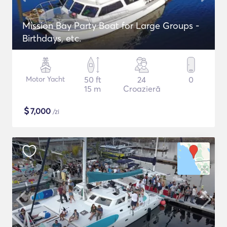
Mission Bay Party Boat for Large Groups -
Birthdays, etc.
Motor Yacht
50 ft
24
0
15 m
Croazieră
$
7,000
/zi