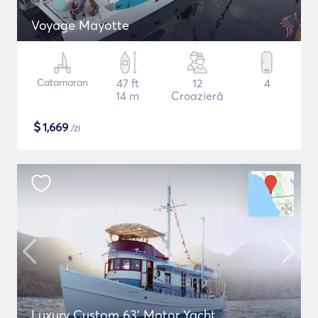
Voyage Mayotte
Catamaran
47 ft
12
4
14 m
Croazieră
$
1,669
/zi
Luxury Custom 63' Motor Yacht