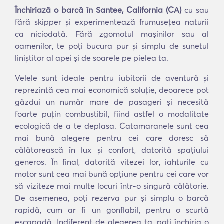
Închiriază o barcă în Santee, California (CA)
cu sau
fără skipper și experimentează frumusețea naturii
ca niciodată. Fără zgomotul mașinilor sau al
oamenilor, te poți bucura pur și simplu de sunetul
liniștitor al apei și de soarele pe pielea ta.
Velele sunt ideale pentru iubitorii de aventură și
reprezintă cea mai economică soluție, deoarece pot
găzdui un număr mare de pasageri și necesită
foarte puțin combustibil, fiind astfel o modalitate
ecologică de a te deplasa. Catamaranele sunt cea
mai bună alegere pentru cei care doresc să
călătorească în lux și confort, datorită spațiului
generos. În final, datorită vitezei lor, iahturile cu
motor sunt cea mai bună opțiune pentru cei care vor
să viziteze mai multe locuri într-o singură călătorie.
De asemenea, poți rezerva pur și simplu o barcă
rapidă, cum ar fi un gonflabil, pentru o scurtă
escapadă. Indiferent de alegerea ta, poți închiria o