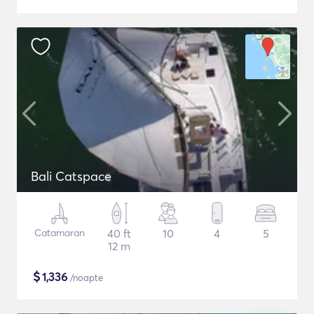
Bali Catspace
Catamaran
40 ft
10
4
5
12 m
$
1,336
/noapte