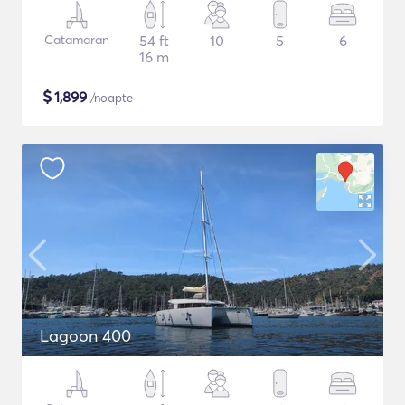
Catamaran
54 ft
10
5
6
16 m
$
1,899
/noapte
Lagoon 400