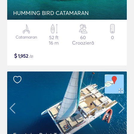
HUMMING BIRD CATAMARAN
Catamaran
52 ft
60
0
16 m
Croazieră
$
1,952
/zi