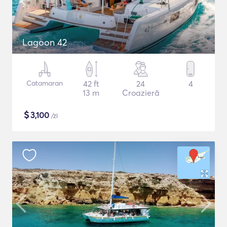
Lagoon 42
Catamaran
42 ft
24
4
13 m
Croazieră
$
3,100
/zi