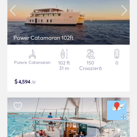
Power Catamaran 102ft
Putere Catamaran
102 ft
150
0
31 m
Croazieră
$
4,594
/zi