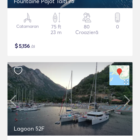
Fountaine Pajot Taiti 75
Catamaran
75 ft
80
0
23 m
Croazieră
$
5,156
/zi
Lagoon 52F