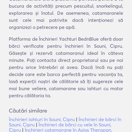
bucura de activități precum pescuitul, snorkelingul,
explorarea și înotul. De asemenea, catamaranele
sunt cele mai potrivite dacă intenționezi să
organizezi o petrecere pe apă.
Platforma de Închirieri Yachturi BednBlue oferă doar
bărci verificate pentru închirieri în Souni, Cipru.
Găsește și rezervă catamaranul ideal în câteva
minute. Poți contacta direct proprietarul sau pe noi
pentru orice întrebări ai avea. Dacă încă nu poți
decide care este barca perfectă pentru vacanța ta,
lasă experții noștri de călătorie să îți sugereze cele
mai bune veliere, catamarane sau iahturi cu motor
pentru călătoria ta.
Căutări similare
Închirieri iahturi în Souni, Cipru
|
Închirieri de bărci în
Souni, Cipru
|
Închirieri de bărci cu vele în Souni,
Cipru
|
Închirieri catamarane în Ayios Therapon,