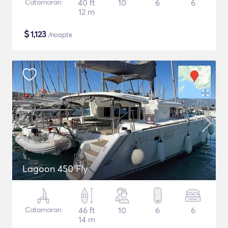
Catamaran
40 ft
10
6
6
12 m
$
1,123
/noapte
Lagoon 450 Fly
Catamaran
46 ft
10
6
6
14 m