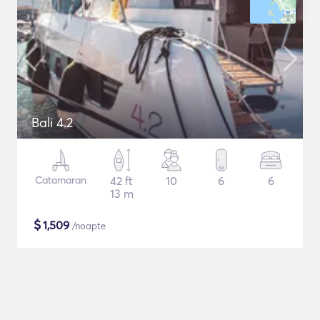
Bali 4.2
Catamaran
42 ft
10
6
6
13 m
$
1,509
/noapte