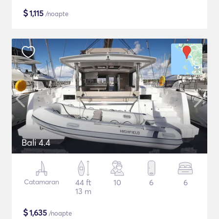
$
1,115
/noapte
Bali 4.4
Catamaran
44 ft
10
6
6
13 m
$
1,635
/noapte