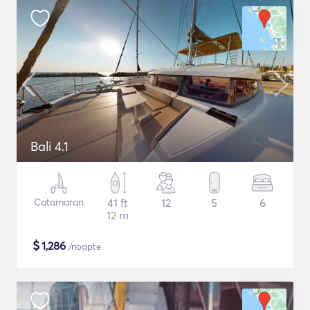
Bali 4.1
Catamaran
41 ft
12
5
6
12 m
$
1,286
/noapte