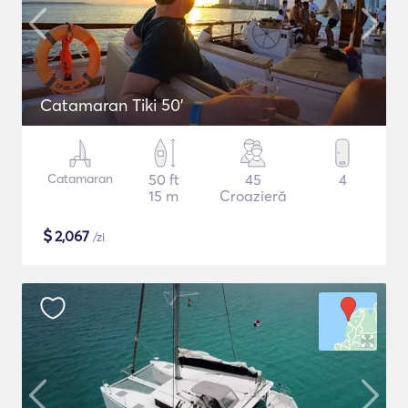
Catamaran Tiki 50'
Catamaran
50 ft
45
4
15 m
Croazieră
$
2,067
/zi