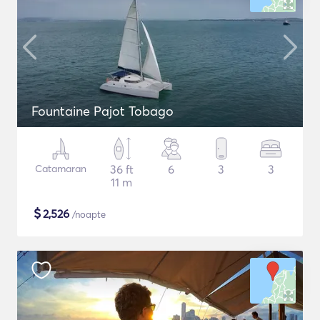
Fountaine Pajot Tobago
Catamaran
36 ft
6
3
3
11 m
$
2,526
/noapte