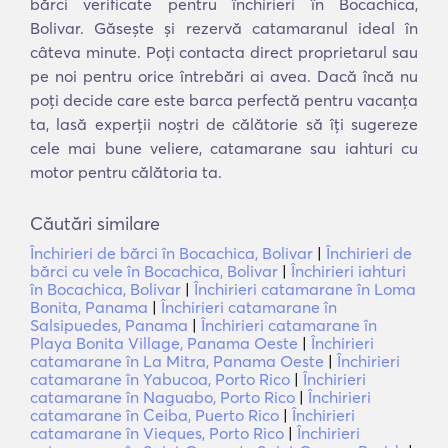
bărci verificate pentru închirieri în Bocachica,
Bolivar. Găsește și rezervă catamaranul ideal în
câteva minute. Poți contacta direct proprietarul sau
pe noi pentru orice întrebări ai avea. Dacă încă nu
poți decide care este barca perfectă pentru vacanța
ta, lasă experții noștri de călătorie să îți sugereze
cele mai bune veliere, catamarane sau iahturi cu
motor pentru călătoria ta.
Căutări similare
Închirieri de bărci în Bocachica, Bolivar
|
Închirieri de
bărci cu vele în Bocachica, Bolivar
|
Închirieri iahturi
în Bocachica, Bolivar
|
Închirieri catamarane în Loma
Bonita, Panama
|
Închirieri catamarane în
Salsipuedes, Panama
|
Închirieri catamarane în
Playa Bonita Village, Panama Oeste
|
Închirieri
catamarane în La Mitra, Panama Oeste
|
Închirieri
catamarane în Yabucoa, Porto Rico
|
Închirieri
catamarane în Naguabo, Porto Rico
|
Închirieri
catamarane în Ceiba, Puerto Rico
|
Închirieri
catamarane în Vieques, Porto Rico
|
Închirieri