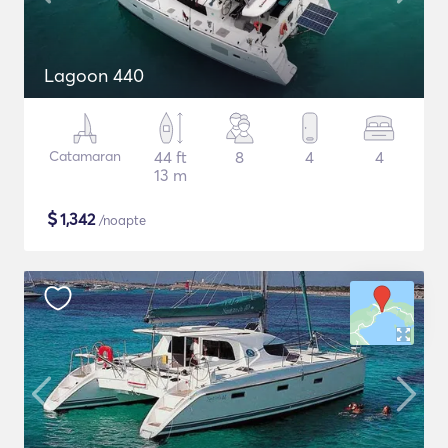
Lagoon 440
Catamaran
44 ft
8
4
4
13 m
$
1,342
/noapte