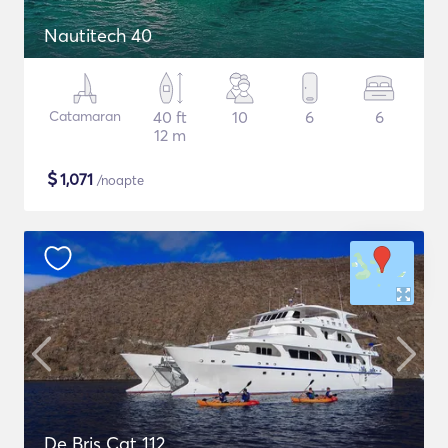
Nautitech 40
Catamaran
40 ft
10
6
6
12 m
$
1,071
/noapte
De Bris Cat 112