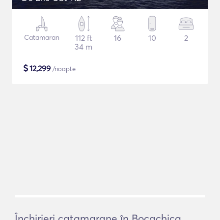
Catamaran
112 ft
16
10
2
34 m
$
12,299
/noapte
Închirieri catamarane în Bocachica,