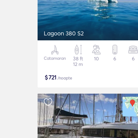
Lagoon 380 S2
Catamaran
38 ft
10
6
6
12 m
$
721
/noapte