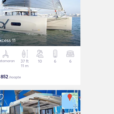
xcess 11
atamaran
37 ft
10
6
6
11 m
$
852
/noapte