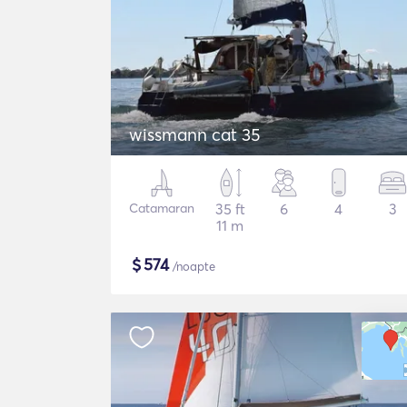
wissmann cat 35
Catamaran
35 ft
6
4
3
11 m
$
574
/noapte