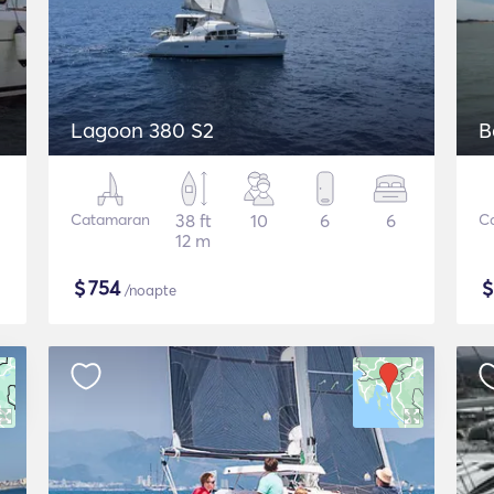
Lagoon 380 S2
B
Catamaran
38 ft
10
6
6
C
12 m
$
754
/noapte