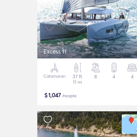
Excess 11
Catamaran
37 ft
8
4
4
11 m
$
1,047
/noapte