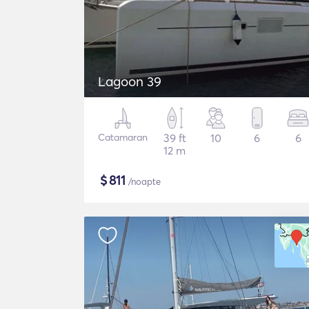
Lagoon 39
Catamaran
39 ft
10
6
6
12 m
$
811
/noapte