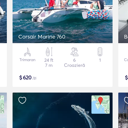
Corsair Marine 760
B
Trimaran
24 ft
6
1
C
7 m
Croazieră
$
620
/zi