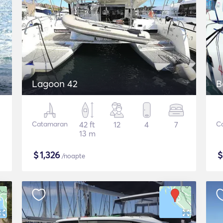
Lagoon 42
B
Catamaran
42 ft
12
4
7
C
13 m
$
1,326
/noapte