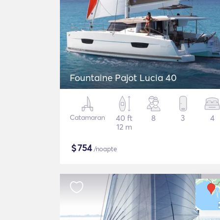
Fountaine Pajot Lucia 40
Catamaran
40 ft
8
3
4
12 m
$
754
/noapte