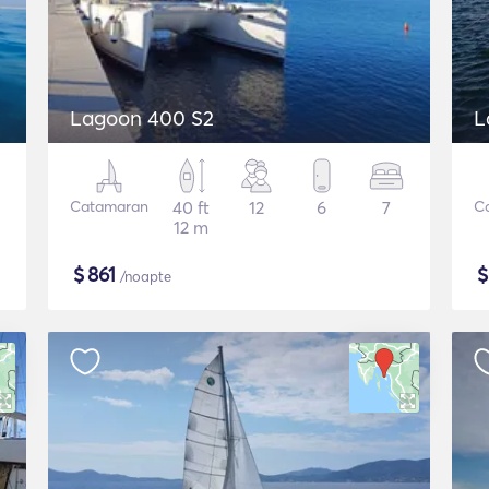
Lagoon 400 S2
L
Catamaran
40 ft
12
6
7
C
12 m
$
861
/noapte