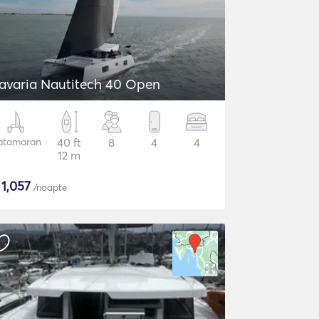
avaria Nautitech 40 Open
atamaran
40 ft
8
4
4
12 m
$
1,057
/noapte