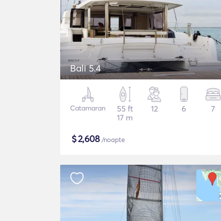
Bali 5.4
Catamaran
55 ft
12
6
7
17 m
$
2,608
/noapte