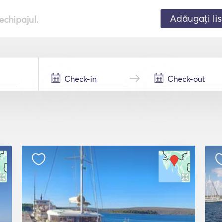
Adăugați lis
echipajul.