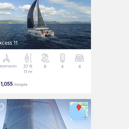
xcess 11
atamaran
37 ft
8
4
4
11 m
$
1,055
/noapte