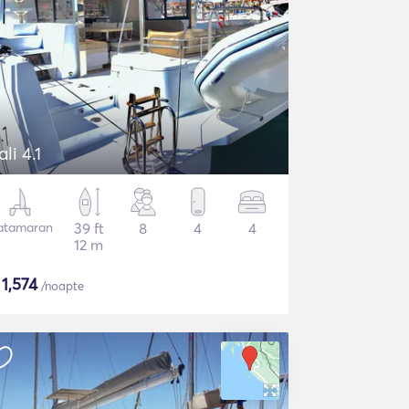
ali 4.1
atamaran
39 ft
8
4
4
12 m
$
1,574
/noapte