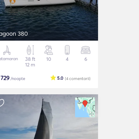
agoon 380
atamaran
38 ft
10
4
6
12 m
$
729
5.0
/noapte
(4
comentarii
)