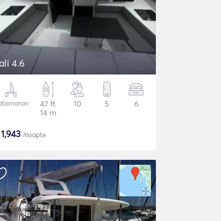
ali 4.6
atamaran
47 ft
10
5
6
14 m
$
1,943
/noapte