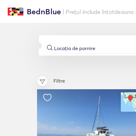
BednBlue
| Prețul include întotdeauna 
Filtre