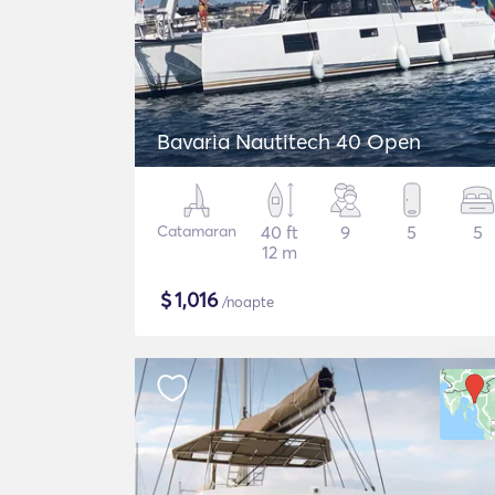
Bavaria Nautitech 40 Open
Catamaran
40 ft
9
5
5
12 m
$
1,016
/noapte