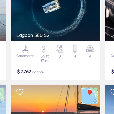
Lagoon 560 S2
L
Catamaran
56 ft
8
4
4
C
17 m
$
2,762
/noapte