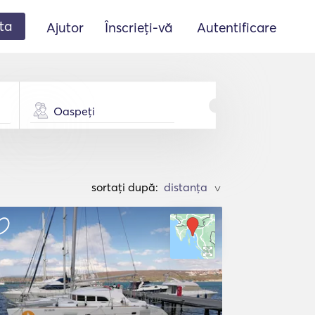
ta
Ajutor
Înscrieți-vă
Autentificare
Oaspeți
sortați după:
>