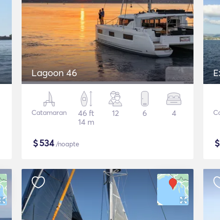
Lagoon 46
E
Catamaran
46 ft
12
6
4
C
14 m
$
534
/noapte