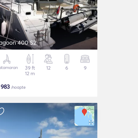
agoon 400 S2
atamaran
39 ft
12
6
9
12 m
$
983
/noapte