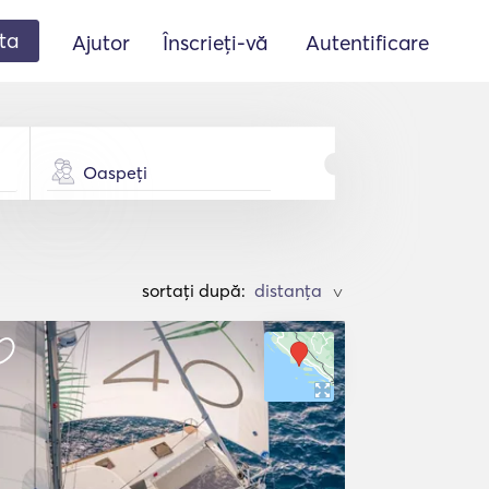
ta
Ajutor
Înscrieți-vă
Autentificare
Oaspeți
sortați după:
>