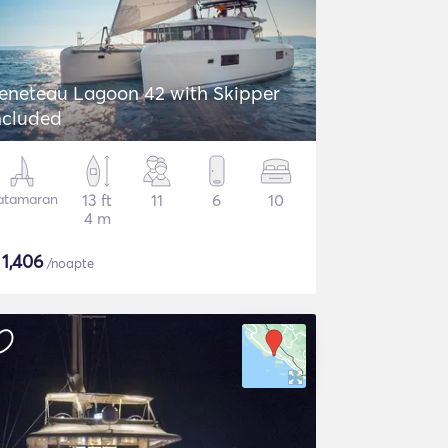
eneteau Lagoon 42 with Skipper
ncluded
atamaran
13 ft
11
6
10
4 m
$
1,406
/noapte