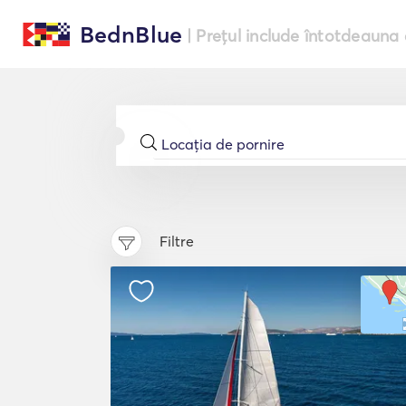
BednBlue
| Prețul include întotdeauna 
Filtre