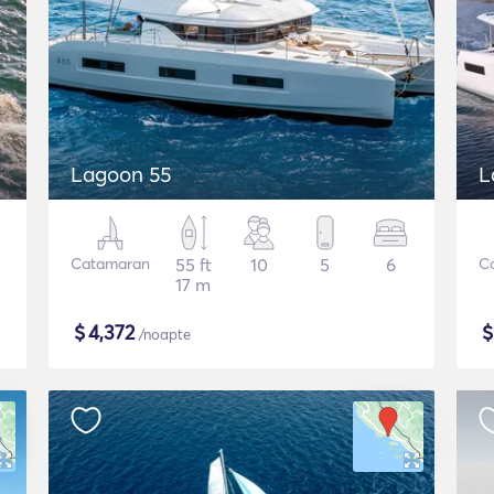
Lagoon 55
L
Catamaran
55 ft
10
5
6
C
17 m
$
4,372
/noapte