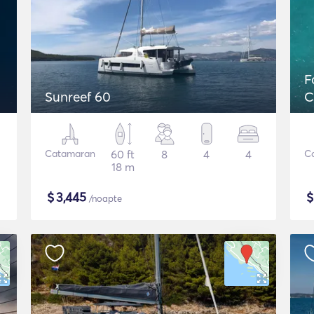
F
Sunreef 60
C
Catamaran
60 ft
8
4
4
C
18 m
$
3,445
/noapte