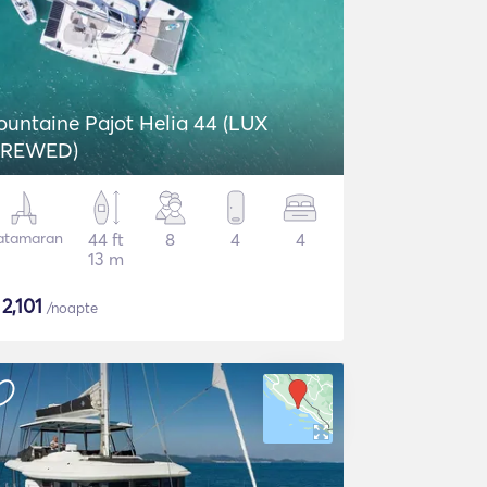
ountaine Pajot Helia 44 (LUX
REWED)
atamaran
44 ft
8
4
4
13 m
$
2,101
/noapte