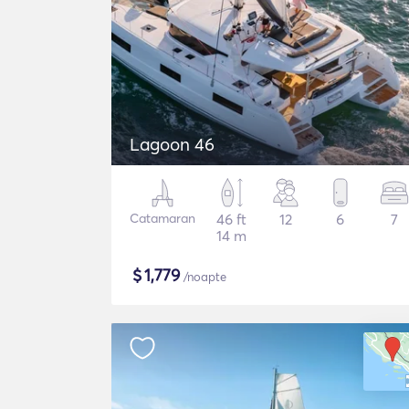
Lagoon 46
Catamaran
46 ft
12
6
7
14 m
$
1,779
/noapte