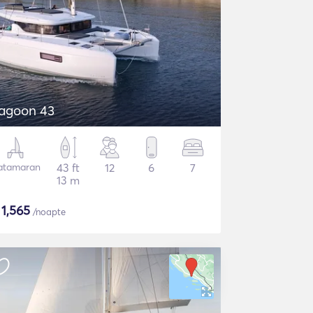
agoon 43
atamaran
43 ft
12
6
7
13 m
$
1,565
/noapte