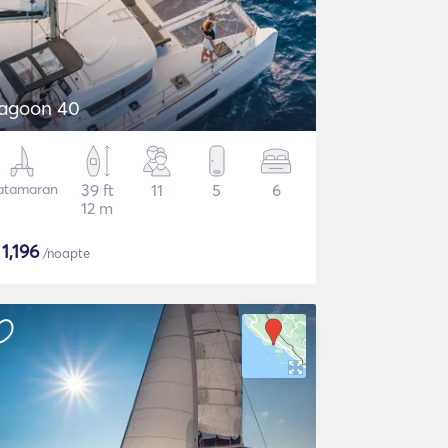
agoon 40
atamaran
39 ft
11
5
6
12 m
$
1,196
/noapte