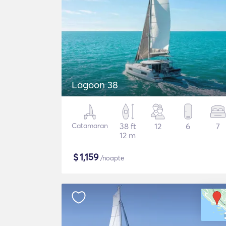
Lagoon 38
Catamaran
38 ft
12
6
7
12 m
$
1,159
/noapte