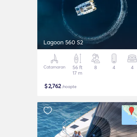
Lagoon 560 S2
Catamaran
56 ft
8
4
4
17 m
$
2,762
/noapte