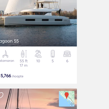
agoon 55
atamaran
55 ft
10
5
6
17 m
$
5,766
/noapte