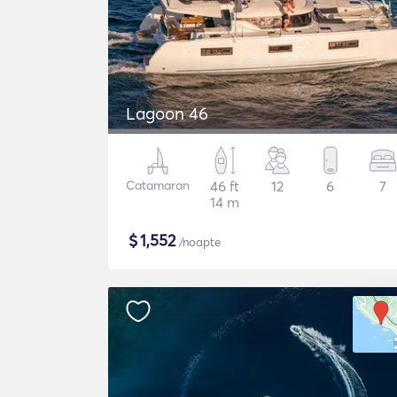
Lagoon 46
Catamaran
46 ft
12
6
7
14 m
$
1,552
/noapte