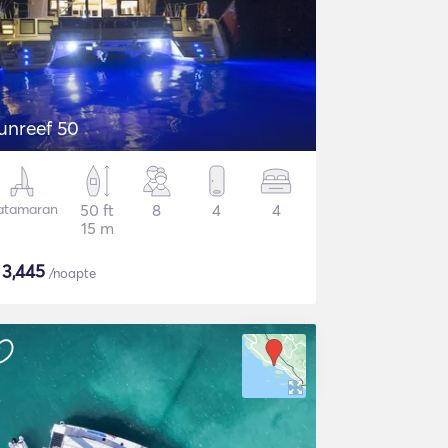
unreef 50
atamaran
50 ft
8
4
4
15 m
$
3,445
/noapte