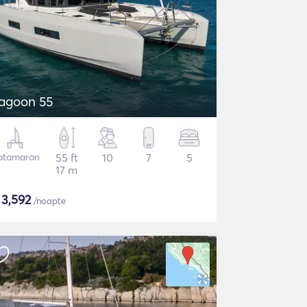
agoon 55
atamaran
55 ft
10
7
5
17 m
$
3,592
/noapte