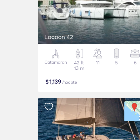
Lagoon 42
Catamaran
42 ft
11
5
6
13 m
$
1,139
/noapte