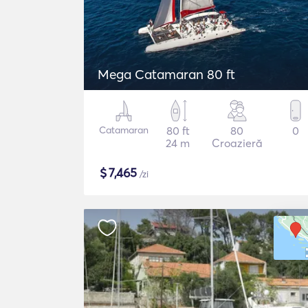
Mega Catamaran 80 ft
Catamaran
80 ft
80
0
24 m
Croazieră
$
7,465
/zi