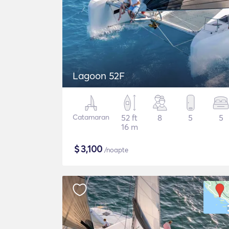
Lagoon 52F
Catamaran
52 ft
8
5
5
16 m
$
3,100
/noapte