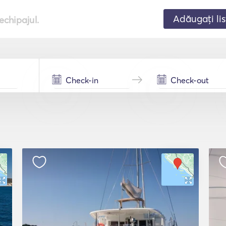
Adăugați lis
echipajul.