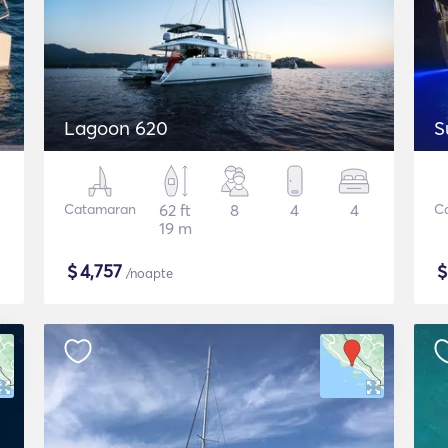
Lagoon 620
S
Catamaran
62 ft
8
4
4
C
19 m
$
4,757
/noapte