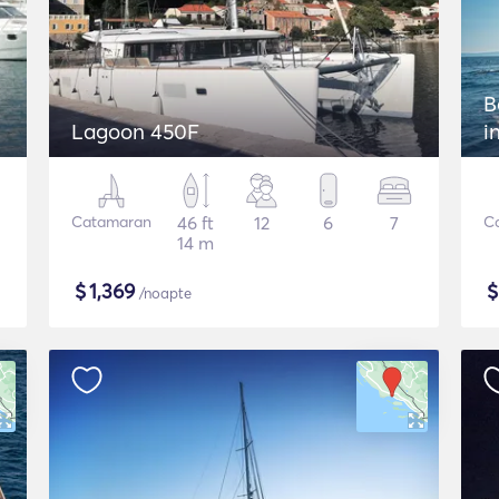
B
Lagoon 450F
i
Catamaran
46 ft
12
6
7
C
14 m
$
1,369
/noapte