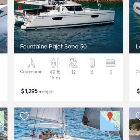
Fountaine Pajot Saba 50
L
Catamaran
49 ft
12
6
6
C
15 m
$
1,295
/noapte