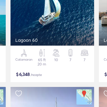
Lagoon 60
L
Catamaran
65 ft
10
7
7
C
20 m
$
6,348
/noapte