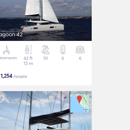
agoon 42
atamaran
42 ft
10
6
6
13 m
$
1,254
/noapte