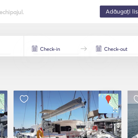
Adăugați lis
echipajul.