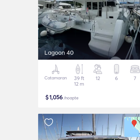
Lagoon 40
Catamaran
39 ft
12
6
7
12 m
$
1,056
/noapte