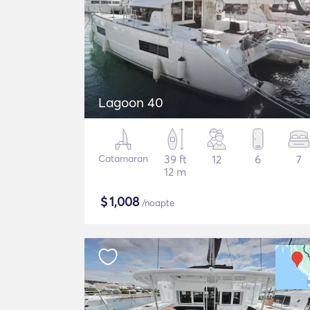
Lagoon 40
Catamaran
39 ft
12
6
7
12 m
$
1,008
/noapte