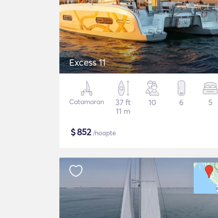
Excess 11
Catamaran
37 ft
10
6
5
11 m
$
852
/noapte