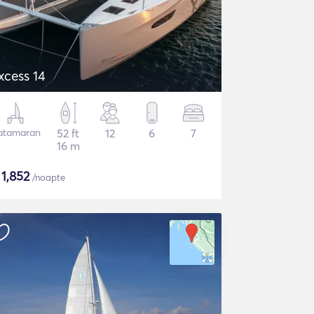
xcess 14
atamaran
52 ft
12
6
7
16 m
$
1,852
/noapte