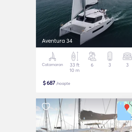
Aventura 34
Catamaran
33 ft
6
3
3
10 m
$
687
/noapte