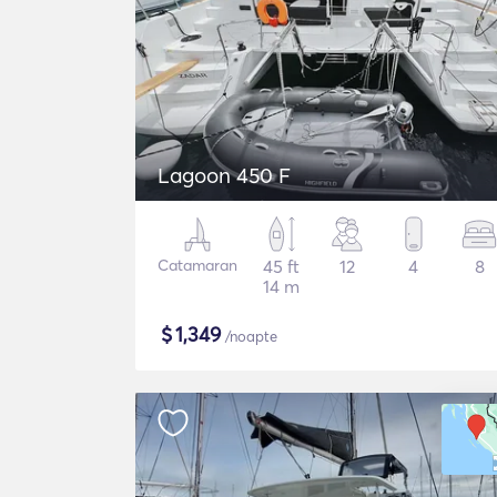
Lagoon 450 F
Catamaran
45 ft
12
4
8
14 m
$
1,349
/noapte