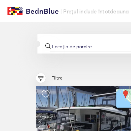
BednBlue
| Prețul include întotdeauna 
Filtre