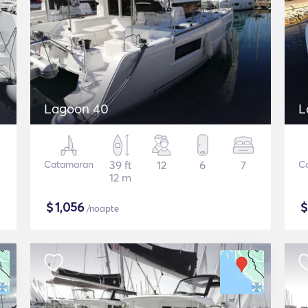
Lagoon 40
L
Catamaran
39 ft
12
6
7
C
12 m
$
1,056
/noapte