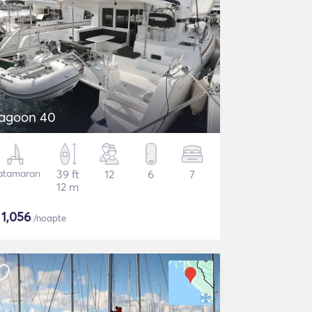
agoon 40
atamaran
39 ft
12
6
7
12 m
$
1,056
/noapte