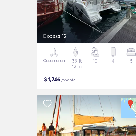
Excess 12
Catamaran
39 ft
10
4
5
12 m
$
1,246
/noapte