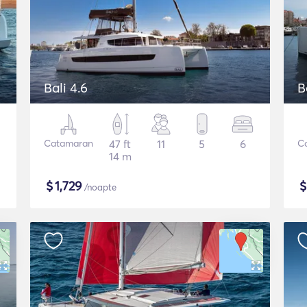
Bali 4.6
B
Catamaran
47 ft
11
5
6
C
14 m
$
1,729
/noapte