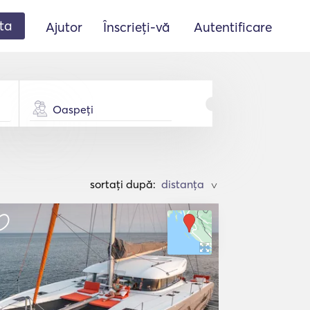
ta
Ajutor
Înscrieți-vă
Autentificare
Oaspeți
sortați după:
>