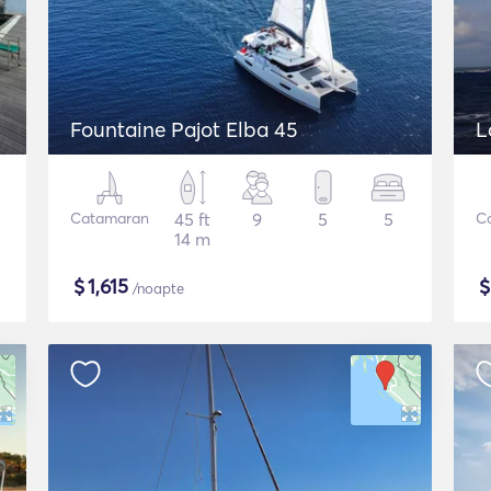
Fountaine Pajot Elba 45
L
Catamaran
45 ft
9
5
5
C
14 m
$
1,615
/noapte