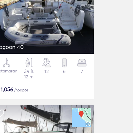
agoon 40
atamaran
39 ft
12
6
7
12 m
$
1,056
/noapte