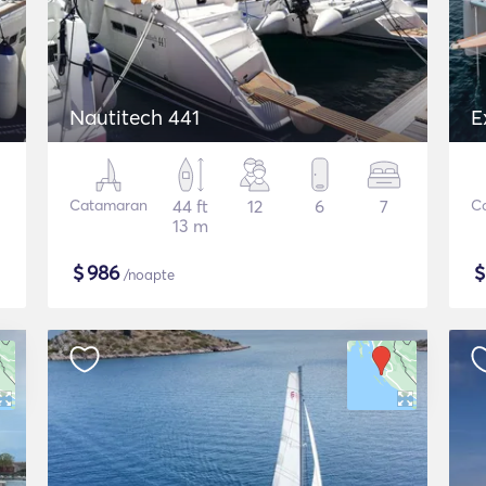
Nautitech 441
E
Catamaran
44 ft
12
6
7
C
13 m
$
986
/noapte