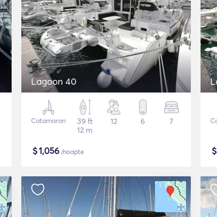
Lagoon 40
L
Catamaran
39 ft
12
6
7
C
12 m
$
1,056
/noapte