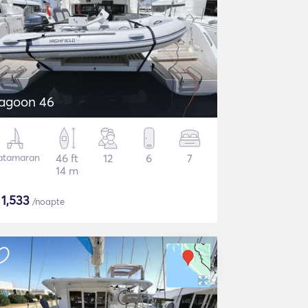
agoon 46
atamaran
46 ft
12
6
7
14 m
$
1,533
/noapte