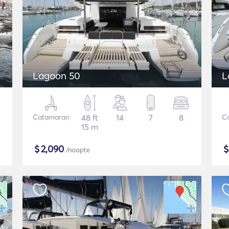
Lagoon 50
L
Catamaran
48 ft
14
7
8
C
15 m
$
2,090
/noapte