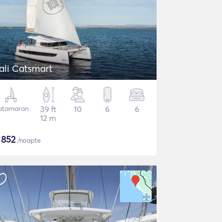
ali Catsmart
atamaran
39 ft
10
6
6
12 m
$
852
/noapte