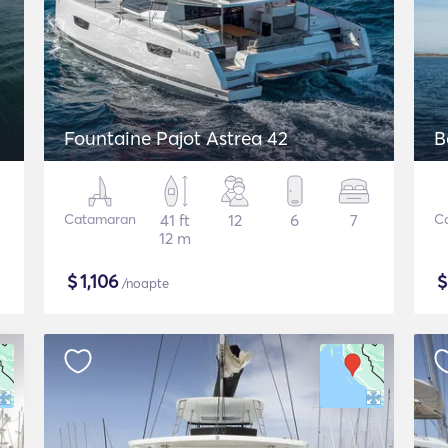
Fountaine Pajot Astrea 42
B
Catamaran
41 ft
12
6
7
C
12 m
$
1,106
/noapte