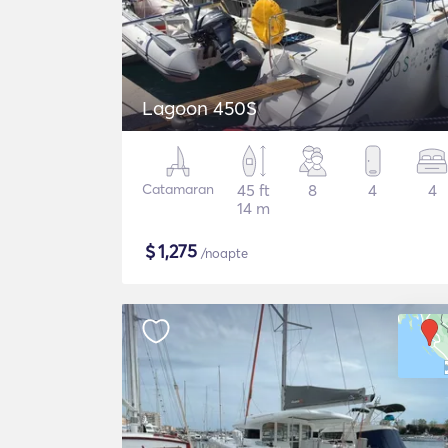
Lagoon 450S
Catamaran
45 ft
8
4
4
14 m
$
1,275
/noapte