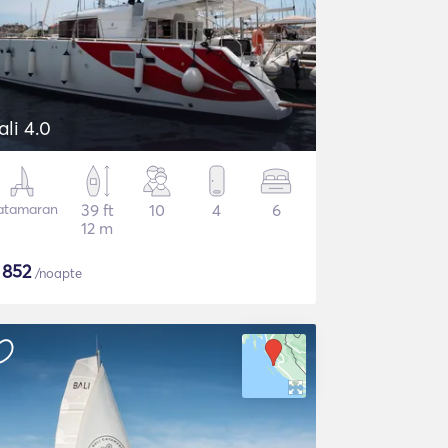
ali 4.0
atamaran
39 ft
10
4
6
12 m
$
852
/noapte