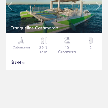
Franqueline Catamaran
Catamaran
39 ft
10
2
12 m
Croazieră
$
344
/zi