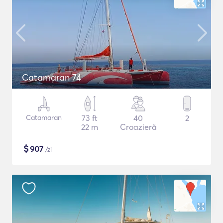
Catamaran 74
Catamaran
73 ft
40
2
22 m
Croazieră
$
907
/zi