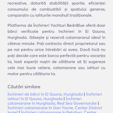
recreative, datorită stabilității sporite, eficienței
consumului de combustibil și spațiului generos,
comparativ cu iahturile monohull tradiționale.
Platforma de Închirieri Yachturi BednBlue oferă doar
bărci verificate pentru închirieri în El Gouna,
Hurghada. Găsește și rezervă catamaranul ideal în
câteva minute. Poți contacta direct proprietarul sau
pe noi pentru orice întrebări ai avea. Dacă încă nu
poți decide care este barca perfectă pentru vacanța
ta, lasă experții noștri de călătorie să îți sugereze
cele mai bune veliere, catamarane sau iahturi cu
motor pentru călătoria ta.
Căutări similare
Închirieri de bărci în El Gouna, Hurghada
|
Închirieri
iahturi în El Gouna, Hurghada
|
Închirieri
catamarane în Hurghada, Red Sea Governorate
|
Închirieri catamarane în Gan Yavne, Center District
Israel
|
Închirieri catamarane în Petaẖya, Center