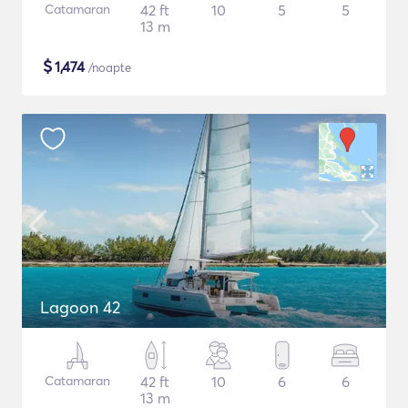
Catamaran
42 ft
10
5
5
13 m
$
1,474
/noapte
Lagoon 42
Catamaran
42 ft
10
6
6
13 m