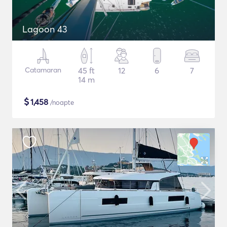
Lagoon 43
Catamaran
45 ft
12
6
7
14 m
$
1,458
/noapte