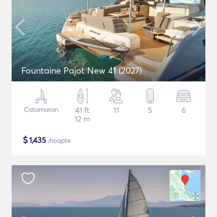
Fountaine Pajot New 41 (2027)
Catamaran
41 ft
11
5
6
12 m
$
1,435
/noapte