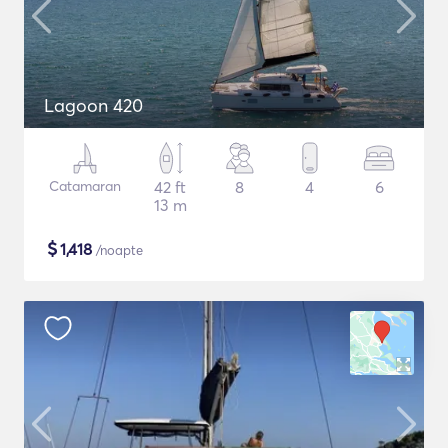
Lagoon 420
Catamaran
42 ft
8
4
6
13 m
$
1,418
/noapte