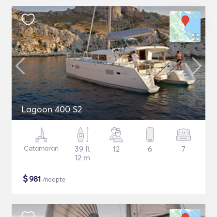
Lagoon 400 S2
Catamaran
39 ft
12
6
7
12 m
$
981
/noapte