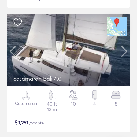
catamaran Bali 4.0
Catamaran
40 ft
10
4
8
12 m
$
1,251
/noapte