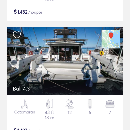
$
1,432
/noapte
Bali 4.3
Catamaran
43 ft
12
6
7
13 m