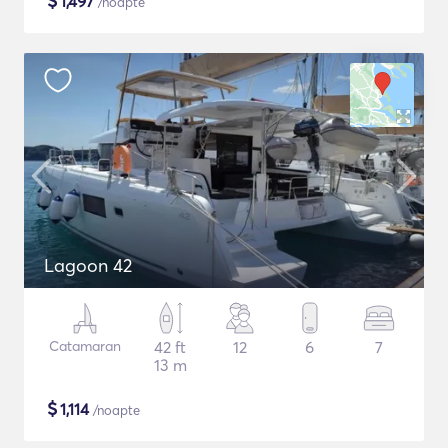
$
1,497
/noapte
Lagoon 42
Catamaran
42 ft
12
6
7
13 m
$
1,114
/noapte