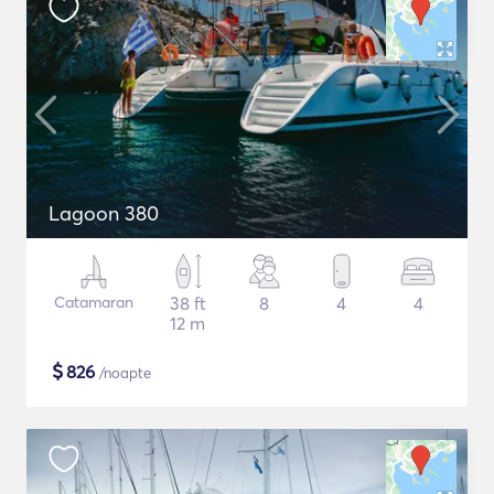
Lagoon 380
Catamaran
38 ft
8
4
4
12 m
$
826
/noapte