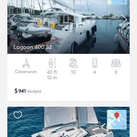
Lagoon 400 S2
Catamaran
40 ft
10
4
6
12 m
$
941
/noapte