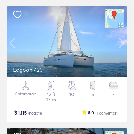
Lagoon 420
Catamaran
42 ft
10
6
7
13 m
$
1,115
5.0
/noapte
(1
comentarii
)