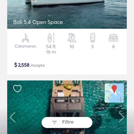
Bali 5.4 Open Space
Catamaran
54 ft
10
5
6
16 m
$
2,558
/noapte
Filtre