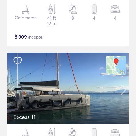
Catamaran
41 ft
8
4
4
12 m
$
909
/noapte
Excess 11