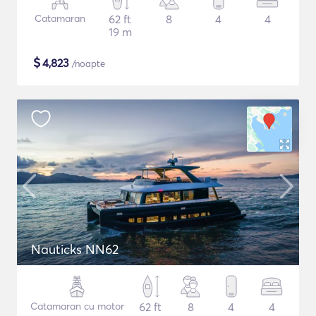
Catamaran
62 ft
8
4
4
19 m
$
4,823
/noapte
Nauticks NN62
Catamaran cu motor
62 ft
8
4
4