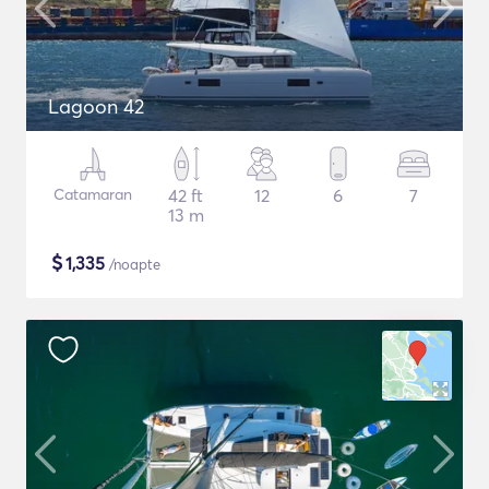
Lagoon 42
Catamaran
42 ft
12
6
7
13 m
$
1,335
/noapte