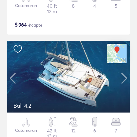
Catamaran
40 ft
8
4
5
12 m
$
964
/noapte
Bali 4.2
Catamaran
42 ft
12
6
7
13 m