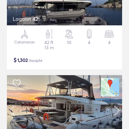
Lagoon 42
Catamaran
42 ft
10
4
4
13 m
$
1,302
/noapte