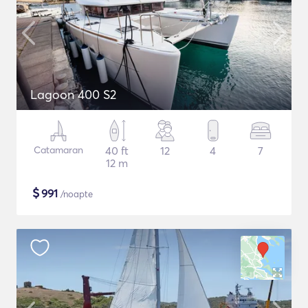
Lagoon 400 S2
Catamaran
40 ft
12
4
7
12 m
$
991
/noapte