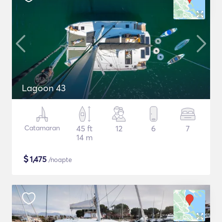
Lagoon 43
Catamaran
45 ft
12
6
7
14 m
$
1,475
/noapte