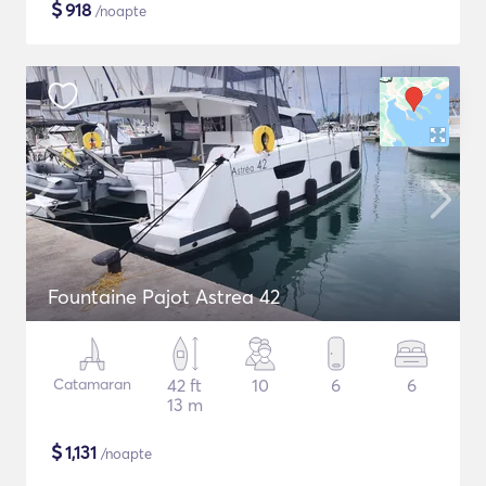
$
918
/noapte
Fountaine Pajot Astrea 42
Catamaran
42 ft
10
6
6
13 m
$
1,131
/noapte