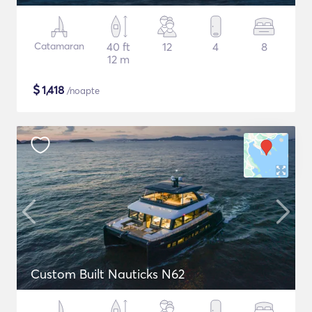
Catamaran
40 ft
12
4
8
12 m
$
1,418
/noapte
Custom Built Nauticks N62