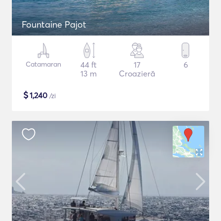
Fountaine Pajot
Catamaran
44 ft
17
6
13 m
Croazieră
$
1,240
/zi