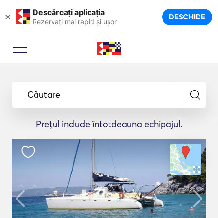
Descărcați aplicația
×
DESCHIDE
Rezervați mai rapid și ușor
Căutare
Prețul include întotdeauna echipajul.