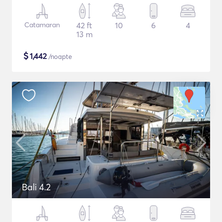
Catamaran
42 ft
10
6
4
13 m
$
1,442
/noapte
Bali 4.2