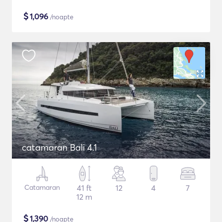
$
1,096
/noapte
catamaran Bali 4.1
Catamaran
41 ft
12
4
7
12 m
$
1,390
/noapte