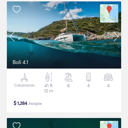
Bali 4.1
Catamaran
41 ft
8
4
4
12 m
$
1,284
/noapte