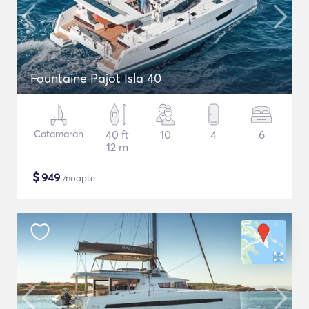
Fountaine Pajot Isla 40
Catamaran
40 ft
10
4
6
12 m
$
949
/noapte