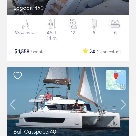
Lagoon 450 F
Catamaran
46 ft
12
5
6
14 m
$
1,558
5.0
/noapte
(1
comentarii
)
Bali Catspace 40