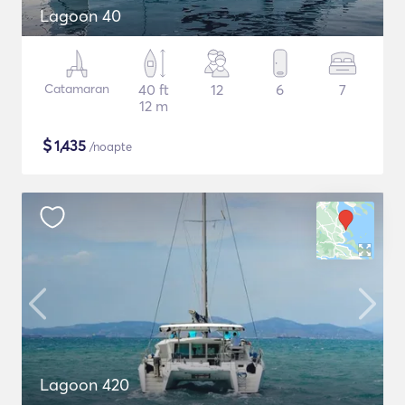
Lagoon 40
Catamaran
40 ft
12
6
7
12 m
$
1,435
/noapte
Lagoon 420