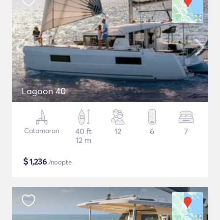
Lagoon 40
Catamaran
40 ft
12
6
7
12 m
$
1,236
/noapte