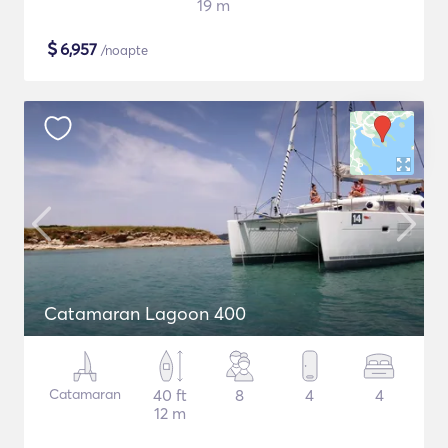
19 m
$
6,957
/noapte
Catamaran Lagoon 400
Catamaran
40 ft
8
4
4
12 m