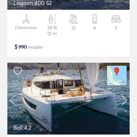
Lagoon 400 S2
Catamaran
39 ft
12
6
7
12 m
$
990
/noapte
Bali 4.2