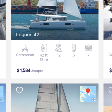
Lagoon 42
L
Catamaran
42 ft
12
6
7
C
13 m
$
1,584
/noapte