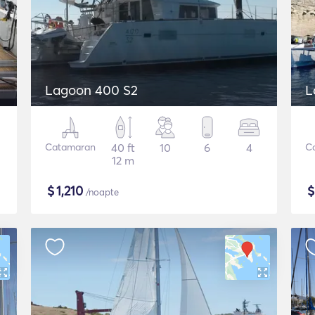
Lagoon 400 S2
L
Catamaran
40 ft
10
6
4
C
12 m
$
1,210
/noapte