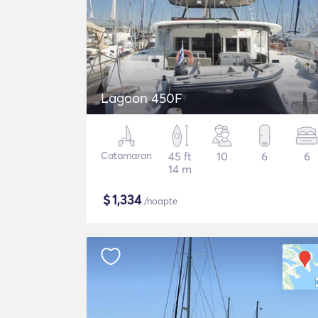
Lagoon 450F
Catamaran
45 ft
10
6
6
14 m
$
1,334
/noapte