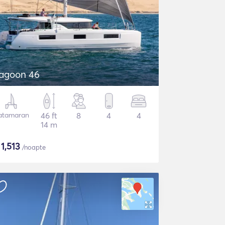
agoon 46
atamaran
46 ft
8
4
4
14 m
$
1,513
/noapte