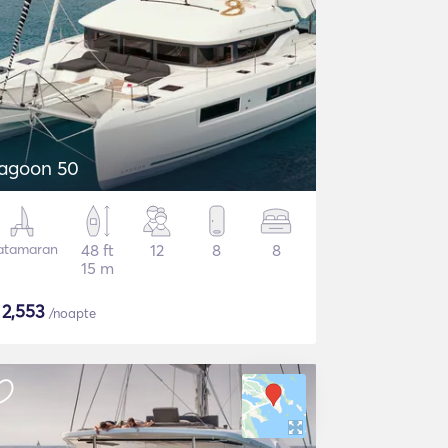
agoon 50
atamaran
48 ft
12
8
8
15 m
$
2,553
/noapte