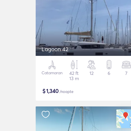
Lagoon 42
Catamaran
42 ft
12
6
7
13 m
$
1,340
/noapte