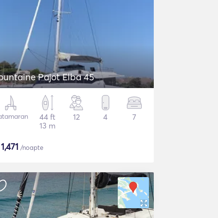
ountaine Pajot Elba 45
atamaran
44 ft
12
4
7
13 m
$
1,471
/noapte