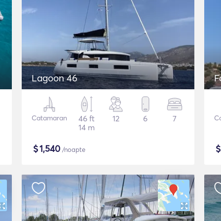
Lagoon 46
F
Catamaran
46 ft
12
6
7
C
14 m
$
1,540
/noapte