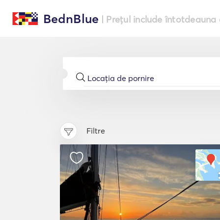
BednBlue
| Prețul include întotdeauna 
Filtre