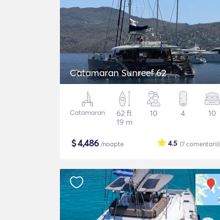
Catamaran Sunreef 62
Catamaran
62 ft
10
4
10
19 m
$
4,486
4.5
/noapte
(7
comentarii
)