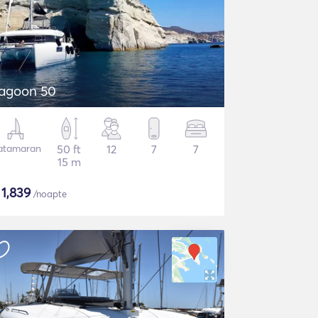
agoon 50
atamaran
50 ft
12
7
7
15 m
$
1,839
/noapte