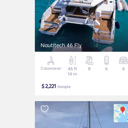
Nautitech 46 Fly
Catamaran
46 ft
8
6
6
14 m
$
2,221
/noapte