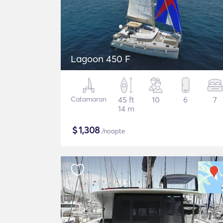
Lagoon 450 F
Catamaran
45 ft
10
6
7
14 m
$
1,308
/noapte