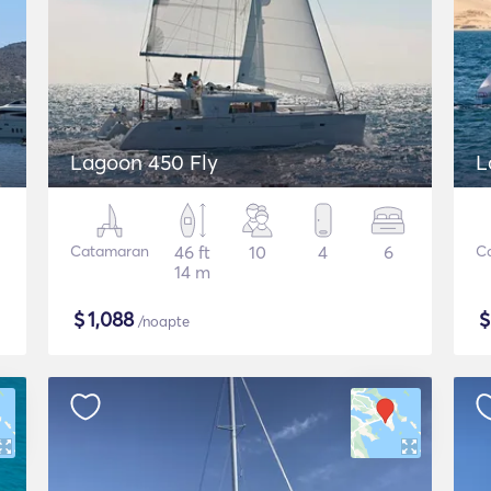
Lagoon 450 Fly
L
Catamaran
46 ft
10
4
6
C
14 m
$
1,088
/noapte