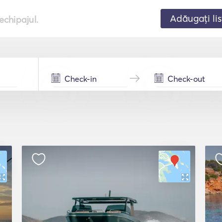
Adăugați lis
echipajul.