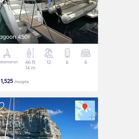
agoon 450F
atamaran
46 ft
12
6
6
14 m
$
1,525
/noapte