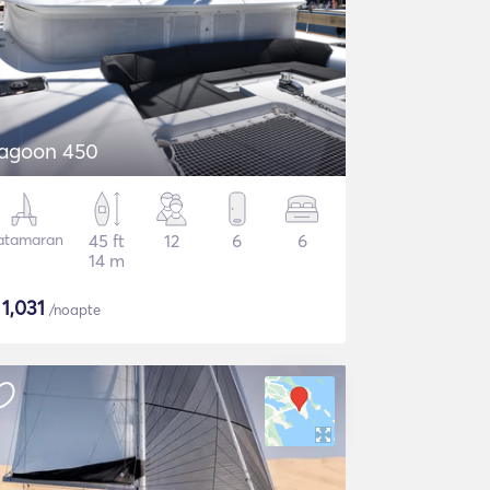
agoon 450
atamaran
45 ft
12
6
6
14 m
$
1,031
/noapte