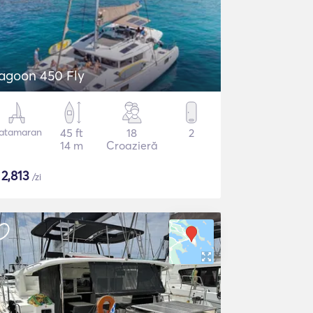
agoon 450 Fly
atamaran
45 ft
18
2
14 m
Croazieră
$
2,813
/zi