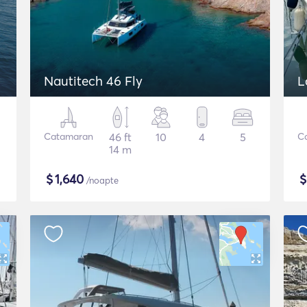
Nautitech 46 Fly
L
Catamaran
46 ft
10
4
5
C
14 m
$
1,640
/noapte