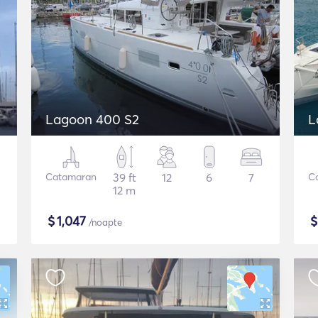
Lagoon 400 S2
L
Catamaran
39 ft
12
6
7
C
12 m
$
1,047
/noapte