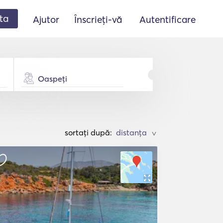
ta
Ajutor
Înscrieți-vă
Autentificare
Oaspeți
sortați după:
>