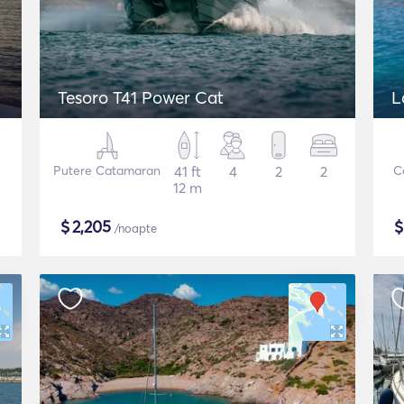
Tesoro T41 Power Cat
L
Putere Catamaran
41 ft
4
2
2
C
12 m
$
2,205
/noapte