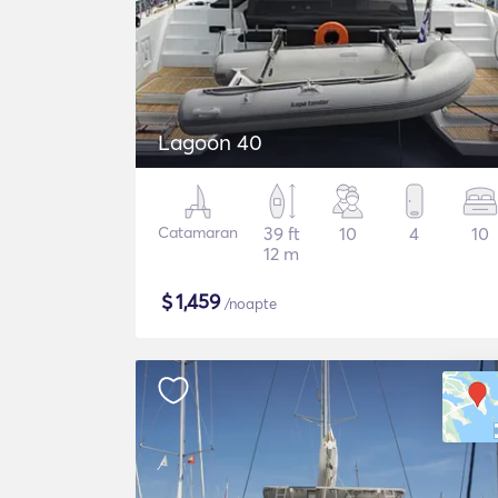
Lagoon 40
Catamaran
39 ft
10
4
10
12 m
$
1,459
/noapte