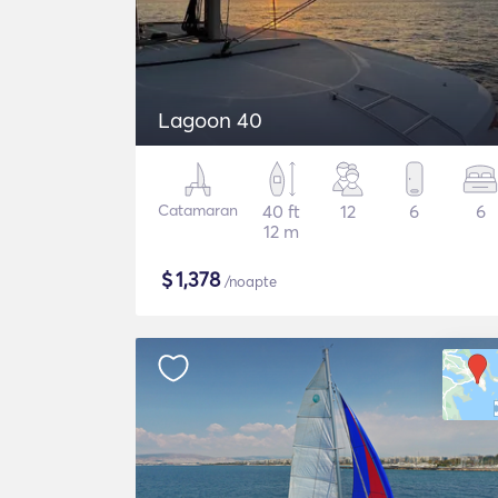
Lagoon 40
Catamaran
40 ft
12
6
6
12 m
$
1,378
/noapte