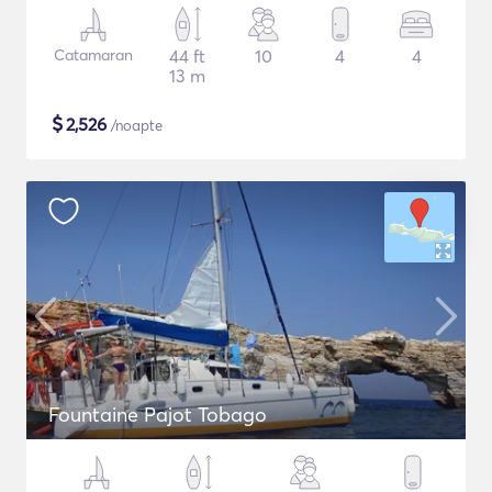
Catamaran
44 ft
10
4
4
13 m
$
2,526
/noapte
Fountaine Pajot Tobago