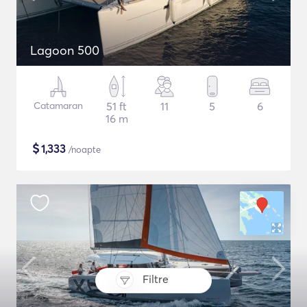
Lagoon 500
Catamaran
51 ft
11
5
6
16 m
$
1,333
/noapte
Filtre