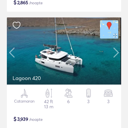
$
2,865
/noapte
Lagoon 420
Catamaran
42 ft
6
3
3
13 m
$
3,939
/noapte