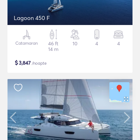
Lagoon 450 F
Catamaran
46 ft
10
4
4
14 m
$
3,847
/noapte