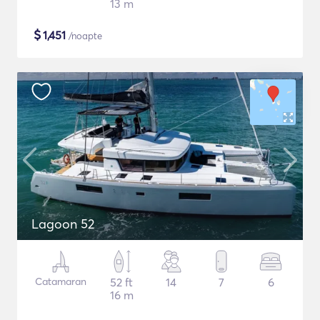
13 m
$
1,451
/noapte
Lagoon 52
Catamaran
52 ft
14
7
6
16 m