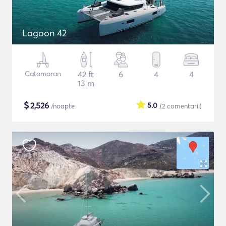
Lagoon 42
Catamaran
42 ft
6
4
4
13 m
$
2,526
5.0
/noapte
(2
comentarii
)