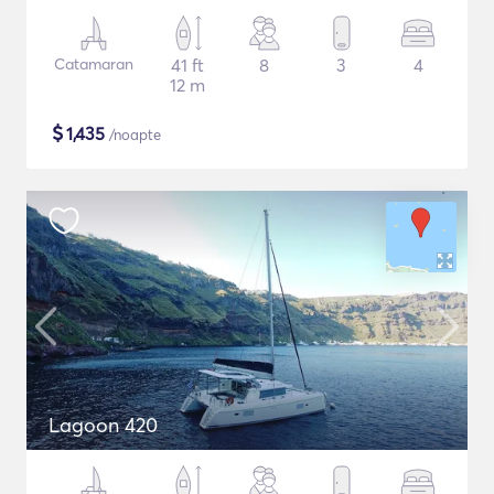
Catamaran
41 ft
8
3
4
12 m
$
1,435
/noapte
Lagoon 420