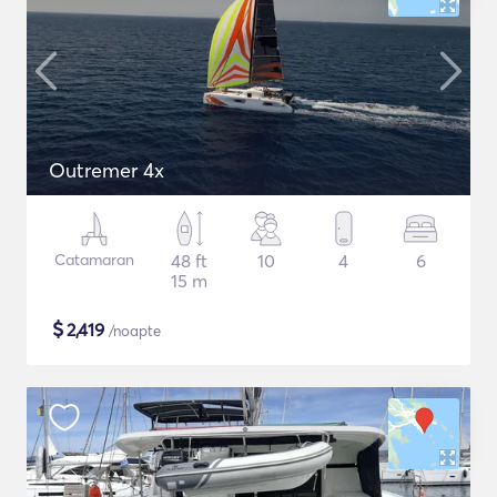
Outremer 4x
Catamaran
48 ft
10
4
6
15 m
$
2,419
/noapte