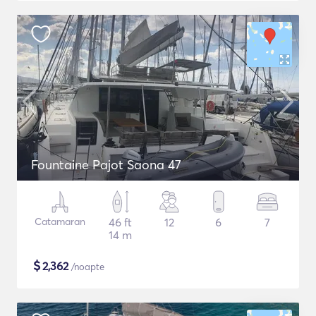
Fountaine Pajot Saona 47
Catamaran
46 ft
12
6
7
14 m
$
2,362
/noapte