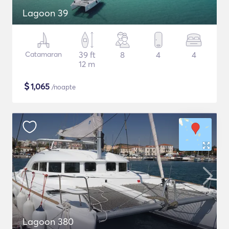
Lagoon 39
Catamaran
39 ft
8
4
4
12 m
$
1,065
/noapte
Lagoon 380