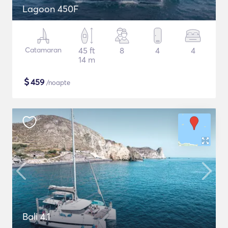
Lagoon 450F
Catamaran
45 ft
8
4
4
14 m
$
459
/noapte
Bali 4.1