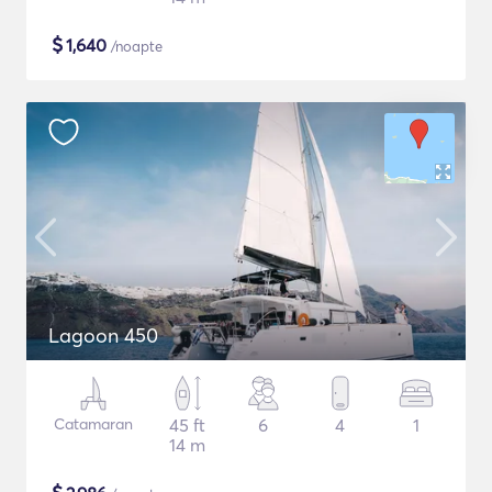
$
1,640
/noapte
Lagoon 450
Catamaran
45 ft
6
4
1
14 m