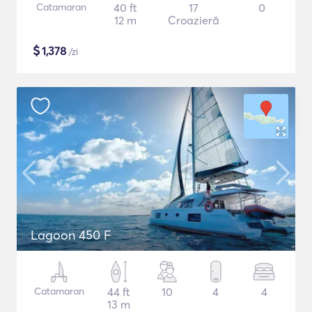
Catamaran
40 ft
17
0
12 m
Croazieră
$
1,378
/zi
Lagoon 450 F
Catamaran
44 ft
10
4
4
13 m