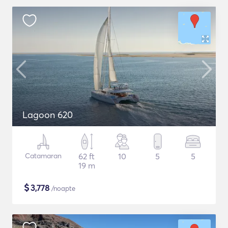
Lagoon 620
Catamaran
62 ft
10
5
5
19 m
$
3,778
/noapte