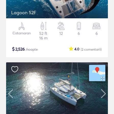
Lagoon 52F
Catamaran
52 ft
12
6
6
16 m
$
2,526
4.0
/noapte
(2
comentarii
)