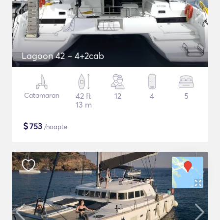
Lagoon 42 – 4+2cab
Catamaran
42 ft
12
4
5
13 m
$
753
/noapte