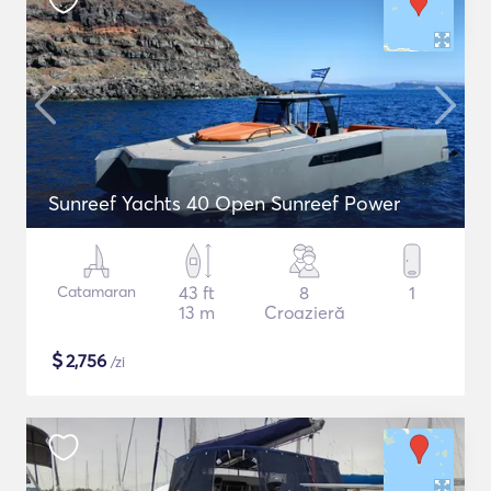
Sunreef Yachts 40 Open Sunreef Power
Catamaran
43 ft
8
1
13 m
Croazieră
$
2,756
/zi