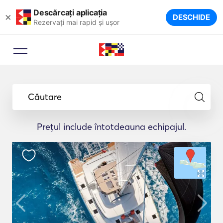
Descărcați aplicația
×
DESCHIDE
Rezervați mai rapid și ușor
Căutare
Prețul include întotdeauna echipajul.