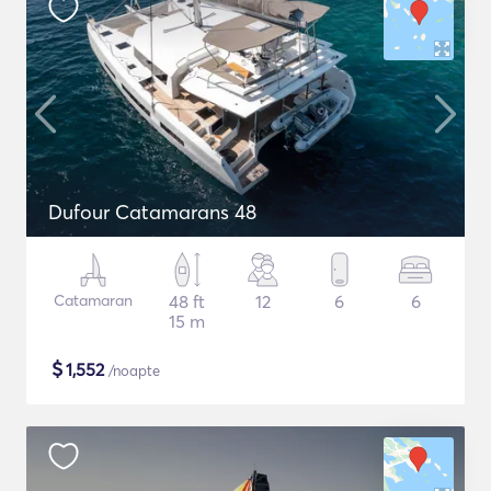
Dufour Catamarans 48
Catamaran
48 ft
12
6
6
15 m
$
1,552
/noapte