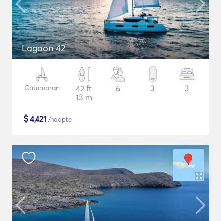
Lagoon 42
Catamaran
42 ft
6
3
3
13 m
$
4,421
/noapte