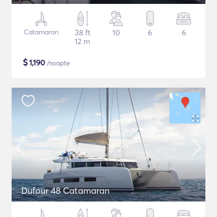
Catamaran
38 ft
10
6
6
12 m
$
1,190
/noapte
Dufour 48 Catamaran