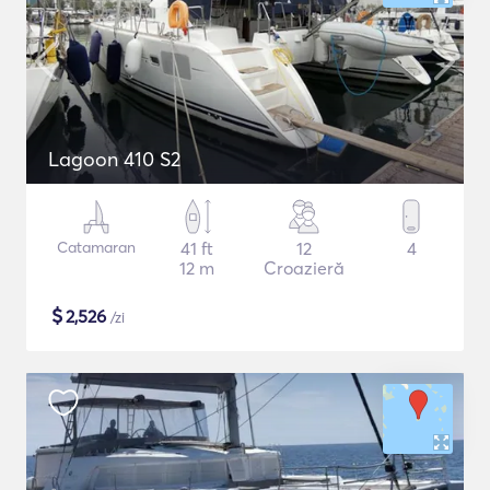
Lagoon 410 S2
Catamaran
41 ft
12
4
12 m
Croazieră
$
2,526
/zi