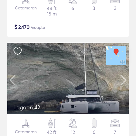
Catamaran
48 ft
6
3
3
15 m
$
2,470
/noapte
Lagoon 42
Catamaran
42 ft
12
6
7