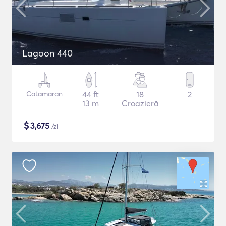
Lagoon 440
Catamaran
44 ft
18
2
13 m
Croazieră
$
3,675
/zi