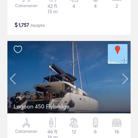
Catamaran
42 ft
4
4
2
13 m
$
1,757
/noapte
Lagoon 450 Flybridge
Catamaran
46 ft
12
6
16
14 m