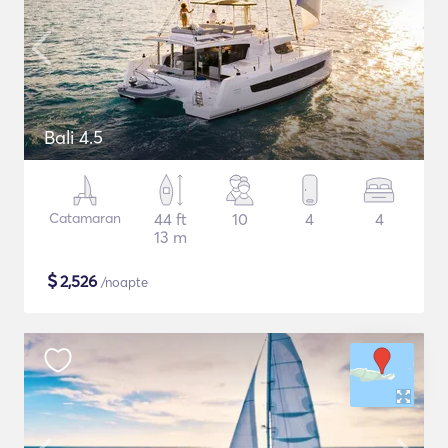
Bali 4.5
Catamaran
44 ft
10
4
4
13 m
$
2,526
/noapte