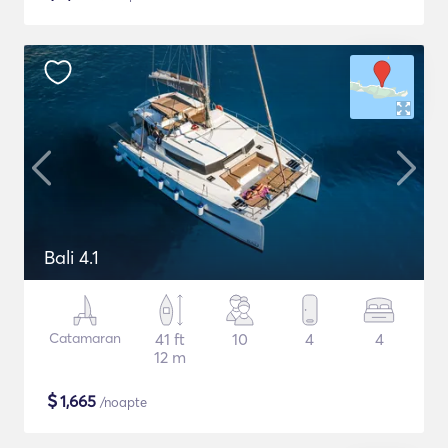
Bali 4.1
Catamaran
41 ft
10
4
4
12 m
$
1,665
/noapte