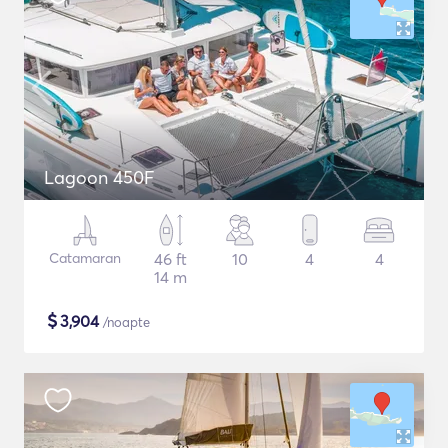
Lagoon 450F
Catamaran
46 ft
10
4
4
14 m
$
3,904
/noapte