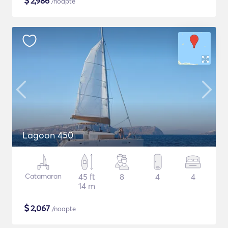
$
2,986
/noapte
Lagoon 450
Catamaran
45 ft
8
4
4
14 m
$
2,067
/noapte