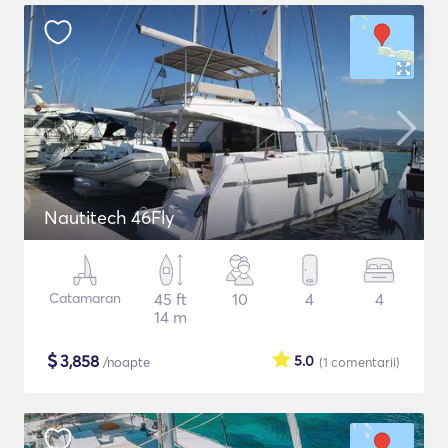
Nautitech 46Fly
Catamaran
45 ft
10
4
4
14 m
$
3,858
5.0
/noapte
(1
comentarii
)