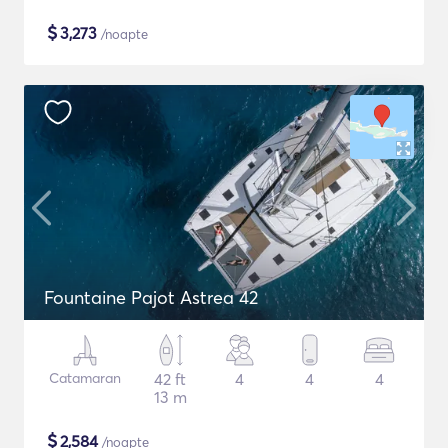
$
3,273
/noapte
Fountaine Pajot Astrea 42
Catamaran
42 ft
4
4
4
13 m
$
2,584
/noapte