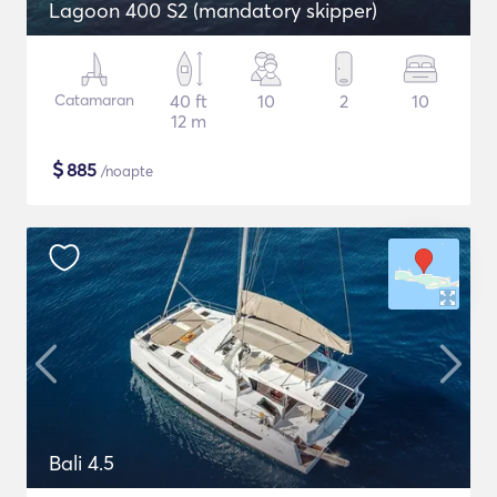
Lagoon 400 S2 (mandatory skipper)
Catamaran
40 ft
10
2
10
12 m
$
885
/noapte
Bali 4.5