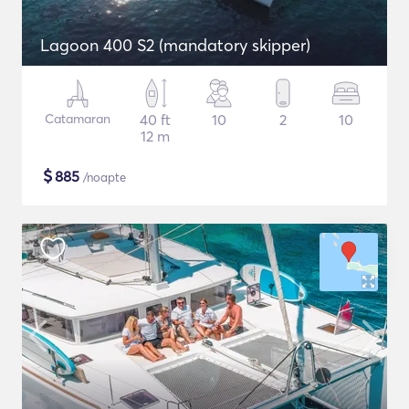
Lagoon 400 S2 (mandatory skipper)
Catamaran
40 ft
10
2
10
12 m
$
885
/noapte