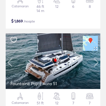
Catamaran
46 ft
12
6
8
14 m
$
1,869
/noapte
Fountaine Pajot Aura 51
Catamaran
51 ft
12
7
7