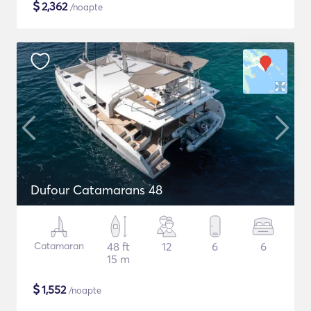
$
2,362
/noapte
Dufour Catamarans 48
Catamaran
48 ft
12
6
6
15 m
$
1,552
/noapte