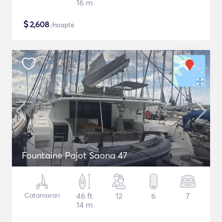
16 m
$
2,608
/noapte
Fountaine Pajot Saona 47
Catamaran
46 ft
12
6
7
14 m