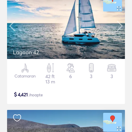
Lagoon 42
Catamaran
42 ft
6
3
3
13 m
$
4,421
/noapte