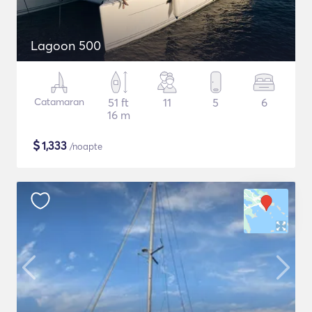
Lagoon 500
Catamaran
51 ft
11
5
6
16 m
$
1,333
/noapte