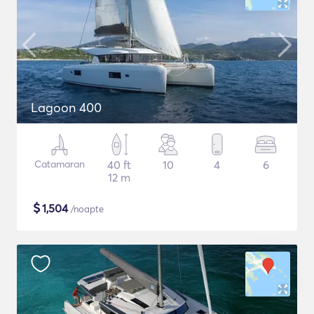
Lagoon 400
Catamaran
40 ft
10
4
6
12 m
$
1,504
/noapte