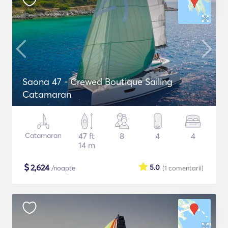
Saona 47 - Crewed Boutique Sailing
Catamaran
Catamaran
47 ft
8
4
4
14 m
$
2,624
5.0
/noapte
(1
comentarii
)