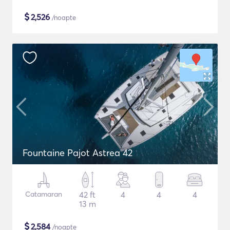
$
2,526
/noapte
Fountaine Pajot Astrea 42
Catamaran
42 ft
4
4
4
13 m
$
2,584
/noapte