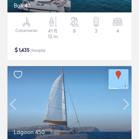
Bali 4.1
Catamaran
41 ft
8
3
4
12 m
$
1,435
/noapte
Lagoon 450