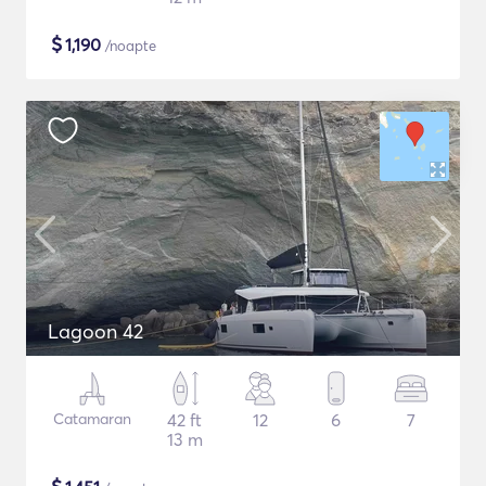
$
1,190
/noapte
Lagoon 42
Catamaran
42 ft
12
6
7
13 m