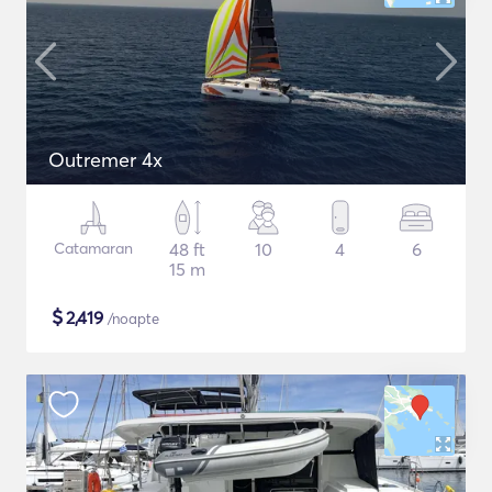
Outremer 4x
Catamaran
48 ft
10
4
6
15 m
$
2,419
/noapte