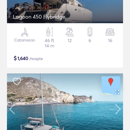
Lagoon 450 Flybridge
Catamaran
46 ft
12
6
16
14 m
$
1,640
/noapte