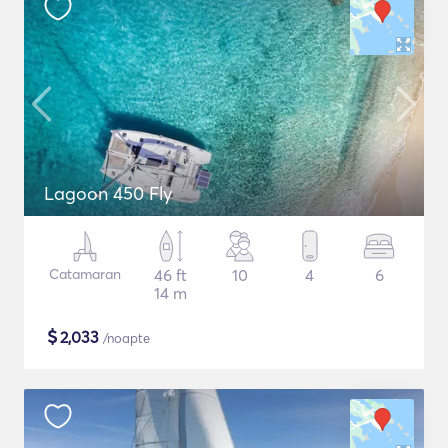
Lagoon 450 Fly
Catamaran
46 ft
10
4
6
14 m
$
2,033
/noapte