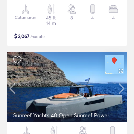
Catamaran
45 ft
8
4
4
14 m
$
2,067
/noapte
Sunreef Yachts 40 Open Sunreef Power