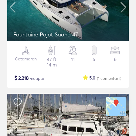
Fountaine Pajot Saona 47
Catamaran
47 ft
11
5
6
14 m
$
2,218
5.0
/noapte
(1
comentarii
)