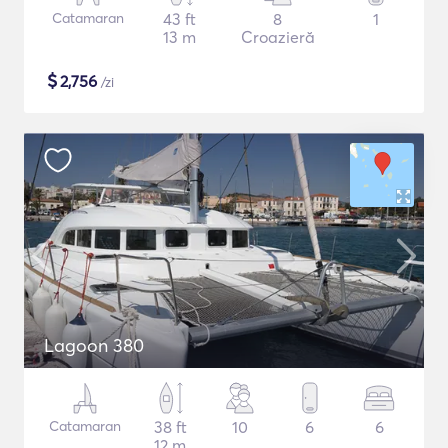
Catamaran
43 ft
8
1
13 m
Croazieră
$
2,756
/zi
Lagoon 380
Catamaran
38 ft
10
6
6
12 m