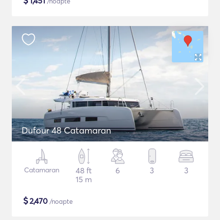
$
1,451
/noapte
Dufour 48 Catamaran
Catamaran
48 ft
6
3
3
15 m
$
2,470
/noapte