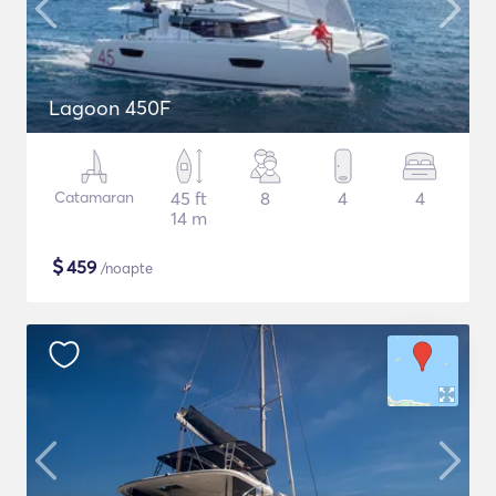
Lagoon 450F
Catamaran
45 ft
8
4
4
14 m
$
459
/noapte