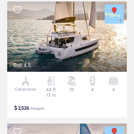
Bali 4.5
Catamaran
44 ft
10
4
4
13 m
$
2,526
/noapte