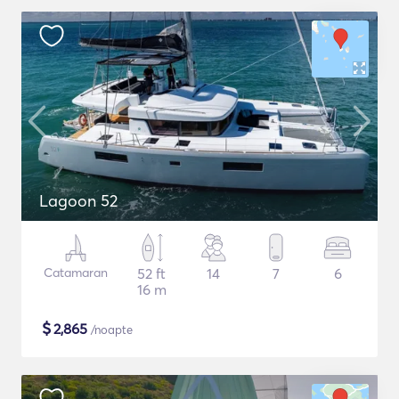
Lagoon 52
Catamaran
52 ft
14
7
6
16 m
$
2,865
/noapte