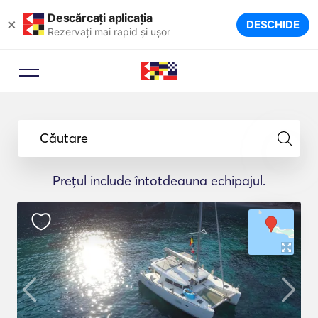
Descărcați aplicația
×
DESCHIDE
Rezervați mai rapid și ușor
Căutare
Prețul include întotdeauna echipajul.