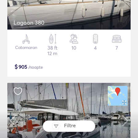
Lagoon 380
Catamaran
38 ft
10
4
7
12 m
$
905
/noapte
Filtre