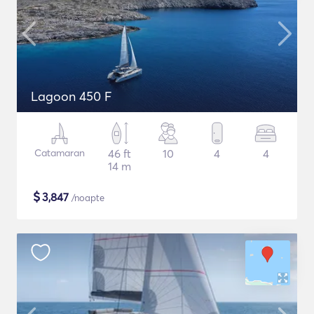
Lagoon 450 F
Catamaran
46 ft
10
4
4
14 m
$
3,847
/noapte