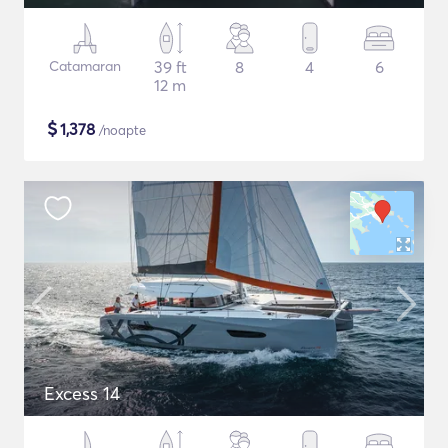
Catamaran
39 ft
8
4
6
12 m
$
1,378
/noapte
Excess 14