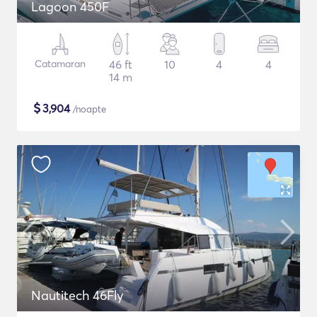
Lagoon 450F
Catamaran
46 ft
10
4
4
14 m
$
3,904
/noapte
Nautitech 46Fly