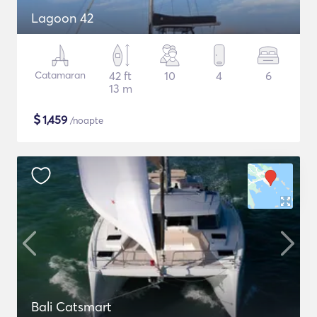
Lagoon 42
Catamaran
42 ft
10
4
6
13 m
$
1,459
/noapte
Bali Catsmart