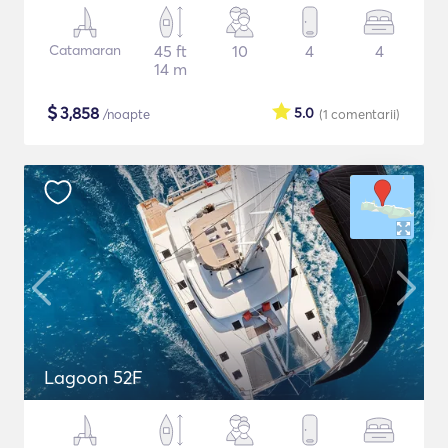
Catamaran
45 ft
10
4
4
14 m
$
3,858
5.0
/noapte
(1
comentarii
)
Lagoon 52F