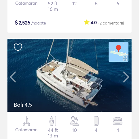
Catamaran
52 ft
12
6
6
16 m
$
2,526
4.0
/noapte
(2
comentarii
)
Bali 4.5
Catamaran
44 ft
10
4
4
13 m