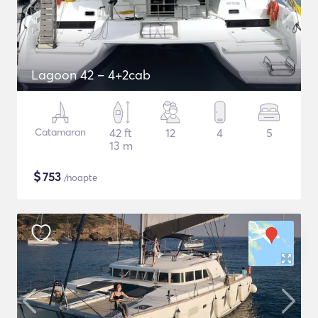
Lagoon 42 – 4+2cab
Catamaran
42 ft
12
4
5
13 m
$
753
/noapte