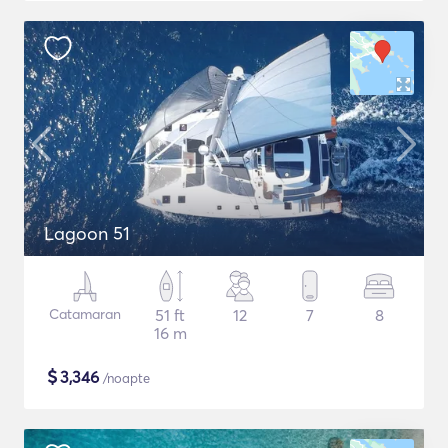
Lagoon 51
Catamaran
51 ft
12
7
8
16 m
$
3,346
/noapte