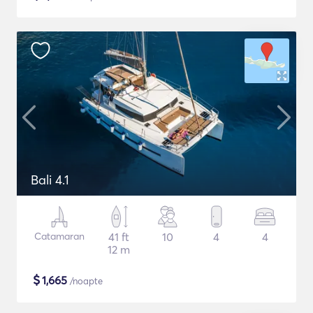
Bali 4.1
Catamaran
41 ft
10
4
4
12 m
$
1,665
/noapte