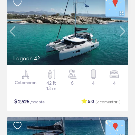
Lagoon 42
Catamaran
42 ft
6
4
4
13 m
$
2,526
5.0
/noapte
(2
comentarii
)