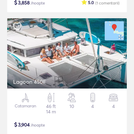
$
3,858
5.0
/noapte
(1
comentarii
)
Lagoon 450F
Catamaran
46 ft
10
4
4
14 m
$
3,904
/noapte