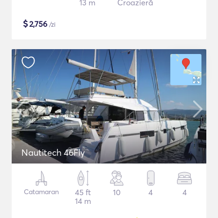
13 m
Croazieră
$
2,756
/zi
Nautitech 46Fly
Catamaran
45 ft
10
4
4
14 m