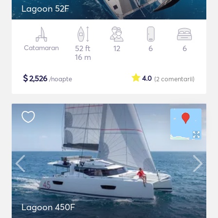
Lagoon 52F
Catamaran
52 ft
12
6
6
16 m
$
2,526
4.0
/noapte
(2
comentarii
)
Lagoon 450F