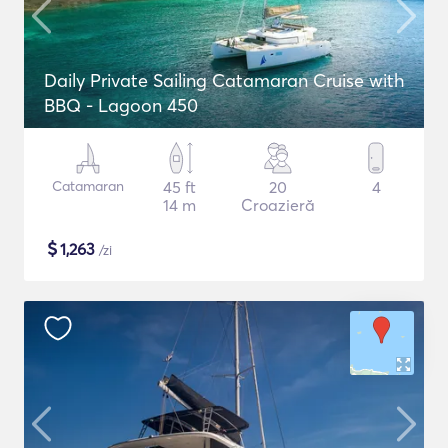
Daily Private Sailing Catamaran Cruise with
BBQ - Lagoon 450
Catamaran
45 ft
20
4
14 m
Croazieră
$
1,263
/zi