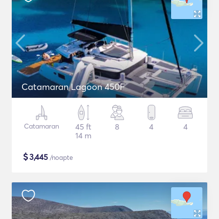
Catamaran Lagoon 450F
Catamaran
45 ft
8
4
4
14 m
$
3,445
/noapte