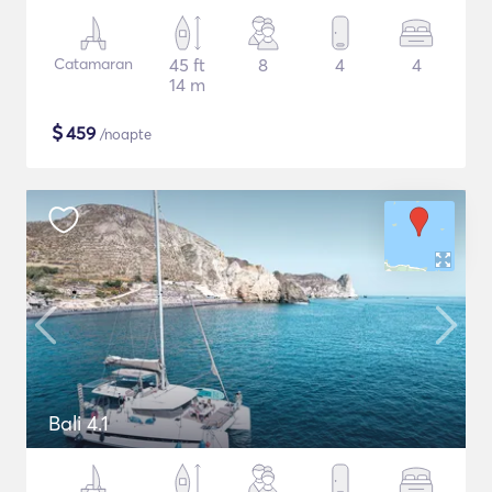
Catamaran
45 ft
8
4
4
14 m
$
459
/noapte
Bali 4.1