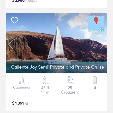
$
2,986
/noapte
Caliente Joy Semi-Private and Private Cruise
Catamaran
45 ft
25
4
14 m
Croazieră
$
1,091
/zi