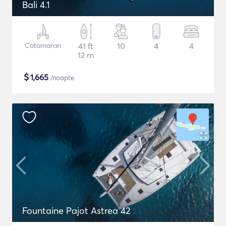
Bali 4.1
Catamaran
41 ft
10
4
4
12 m
$
1,665
/noapte
Fountaine Pajot Astrea 42