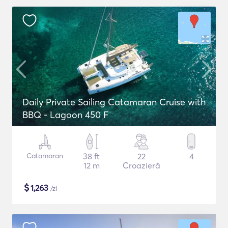
Daily Private Sailing Catamaran Cruise with
BBQ - Lagoon 450 F
Catamaran
38 ft
22
4
12 m
Croazieră
$
1,263
/zi