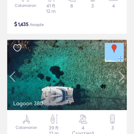
Catamaran
41 ft
8
3
4
12 m
$
1,435
/noapte
Lagoon 380
Catamaran
39 ft
4
3
12 m
Croazieră