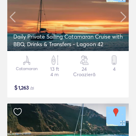
Daily Private Sailing Catamaran Cruise with
BBQ, Drinks & Transfers - Lagoon 42
Catamaran
13 ft
24
4
4 m
Croazieră
$
1,263
/zi