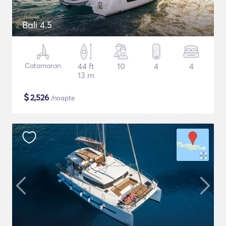
Bali 4.5
Catamaran
44 ft
10
4
4
13 m
$
2,526
/noapte