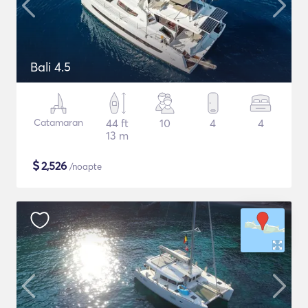
Bali 4.5
Catamaran
44 ft
10
4
4
13 m
$
2,526
/noapte