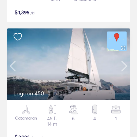
$
1,395
/zi
Lagoon 450
Catamaran
45 ft
6
4
1
14 m