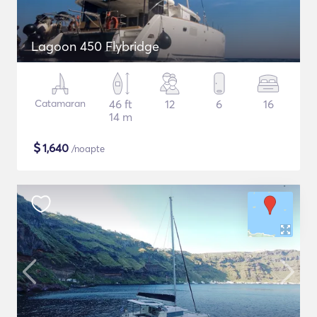
Lagoon 450 Flybridge
Catamaran
46 ft
12
6
16
14 m
$
1,640
/noapte