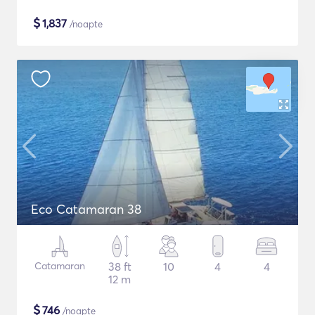
$
1,837
/noapte
Eco Catamaran 38
Catamaran
38 ft
10
4
4
12 m
$
746
/noapte