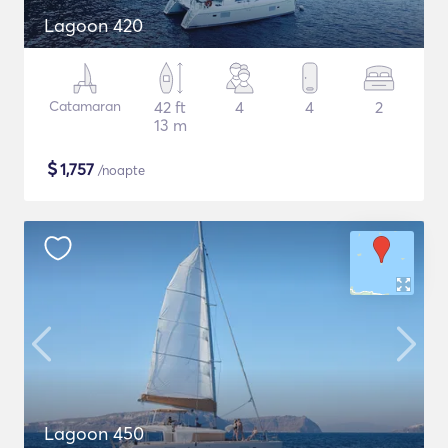
Lagoon 420
Catamaran
42 ft
4
4
2
13 m
$
1,757
/noapte
Lagoon 450