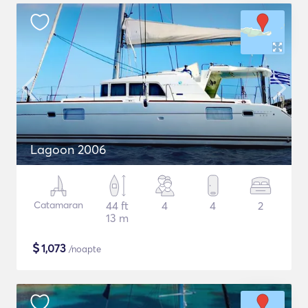
Lagoon 2006
Catamaran
44 ft
4
4
2
13 m
$
1,073
/noapte