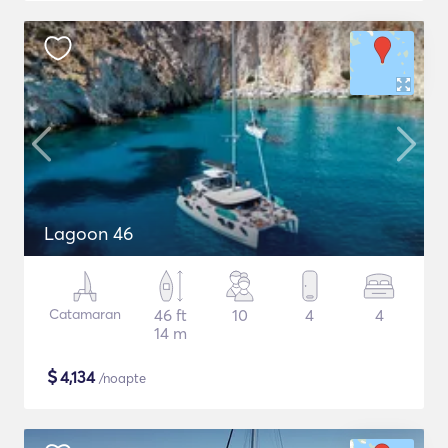
Lagoon 46
Catamaran
46 ft
10
4
4
14 m
$
4,134
/noapte