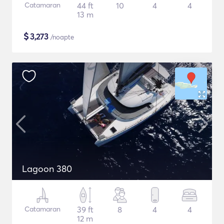
Catamaran
44 ft
10
4
4
13 m
$
3,273
/noapte
Lagoon 380
Catamaran
39 ft
8
4
4
12 m