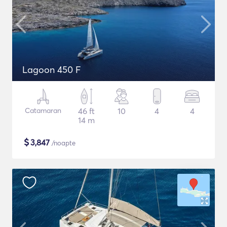
Lagoon 450 F
Catamaran
46 ft
10
4
4
14 m
$
3,847
/noapte