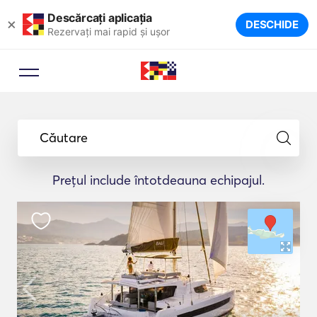
Descărcați aplicația
×
DESCHIDE
Rezervați mai rapid și ușor
Căutare
Prețul include întotdeauna echipajul.