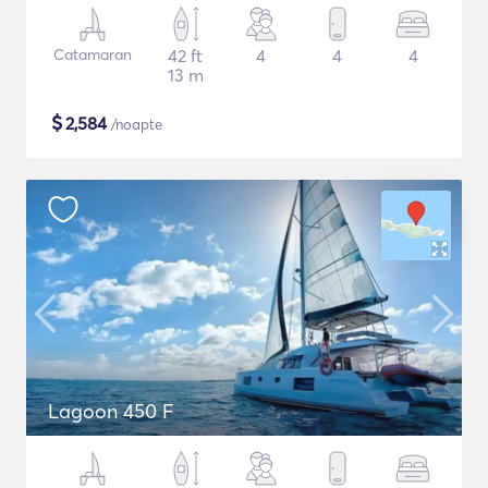
Catamaran
42 ft
4
4
4
13 m
$
2,584
/noapte
Lagoon 450 F