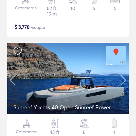
Catamaran
62 ft
10
5
5
19 m
$
3,778
/noapte
Sunreef Yachts 40 Open Sunreef Power
Catamaran
43 ft
8
1