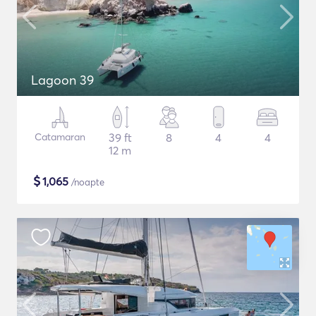
Lagoon 39
Catamaran
39 ft
8
4
4
12 m
$
1,065
/noapte