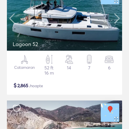
Lagoon 52
Catamaran
52 ft
14
7
6
16 m
$
2,865
/noapte