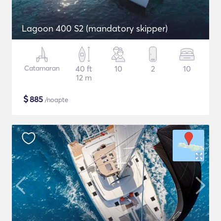
Lagoon 400 S2 (mandatory skipper)
Catamaran
40 ft
10
2
10
12 m
$
885
/noapte