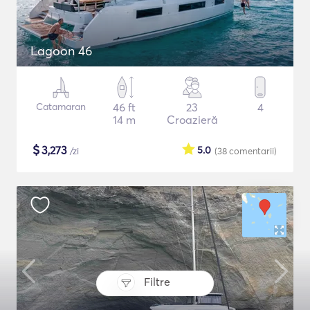
Lagoon 46
Catamaran
46 ft
23
4
14 m
Croazieră
$
3,273
5.0
/zi
(38
comentarii
)
Filtre