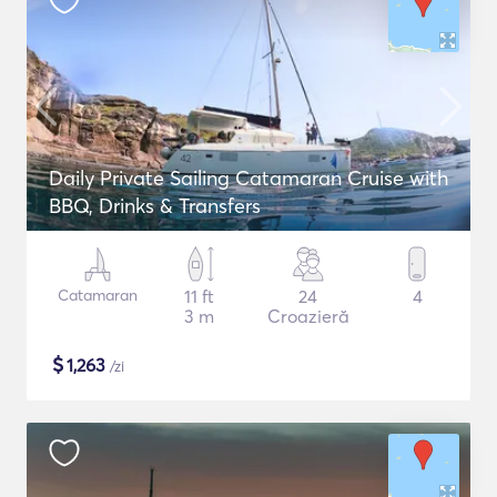
Daily Private Sailing Catamaran Cruise with
BBQ, Drinks & Transfers
Catamaran
11 ft
24
4
3 m
Croazieră
$
1,263
/zi