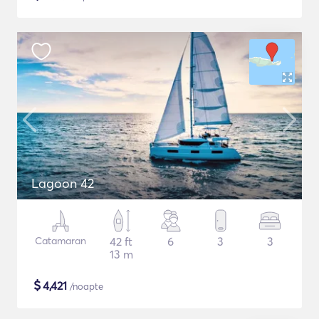
Lagoon 42
Catamaran
42 ft
6
3
3
13 m
$
4,421
/noapte