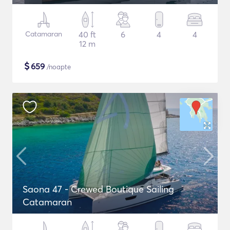
Catamaran
40 ft
6
4
4
12 m
$
659
/noapte
Saona 47 - Crewed Boutique Sailing
Catamaran