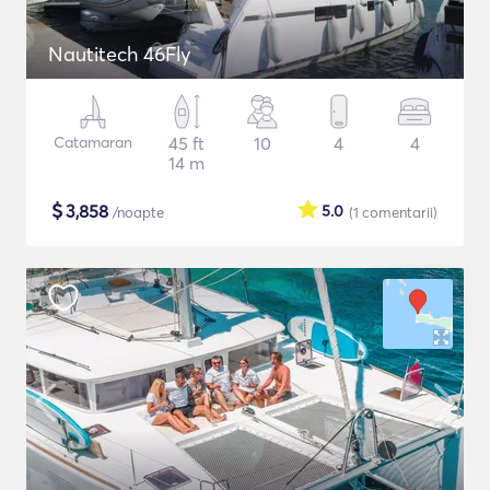
Nautitech 46Fly
Catamaran
45 ft
10
4
4
14 m
$
3,858
5.0
/noapte
(1
comentarii
)