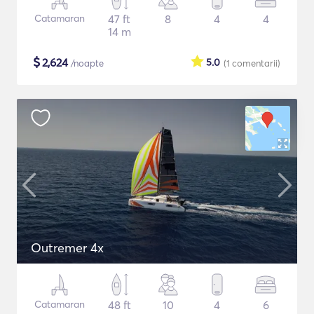
Catamaran
47 ft
8
4
4
14 m
$
2,624
5.0
/noapte
(1
comentarii
)
Outremer 4x
Catamaran
48 ft
10
4
6