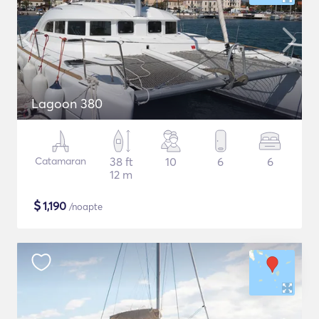
Lagoon 380
Catamaran
38 ft
10
6
6
12 m
$
1,190
/noapte