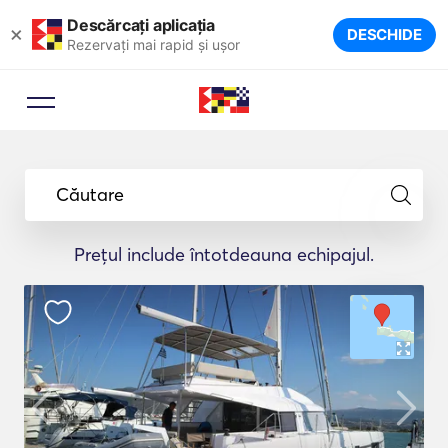
Descărcați aplicația
×
DESCHIDE
Rezervați mai rapid și ușor
Căutare
Prețul include întotdeauna echipajul.