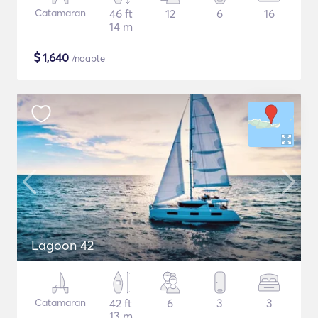
Catamaran
46 ft
12
6
16
14 m
$
1,640
/noapte
Lagoon 42
Catamaran
42 ft
6
3
3
13 m