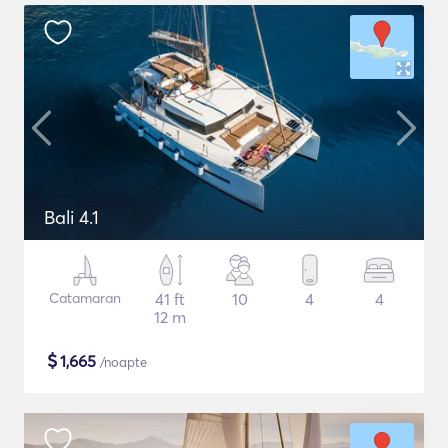
Bali 4.1
Catamaran
41 ft
10
4
4
12 m
$
1,665
/noapte