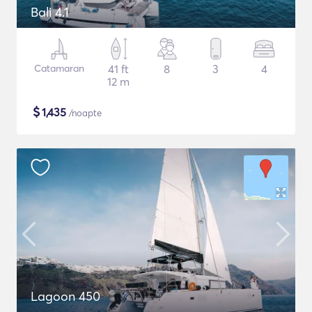
Bali 4.1
Catamaran
41 ft
8
3
4
12 m
$
1,435
/noapte
Lagoon 450