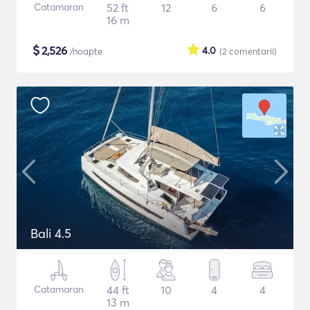
Catamaran
52 ft
12
6
6
16 m
$
2,526
4.0
/noapte
(2
comentarii
)
Bali 4.5
Catamaran
44 ft
10
4
4
13 m