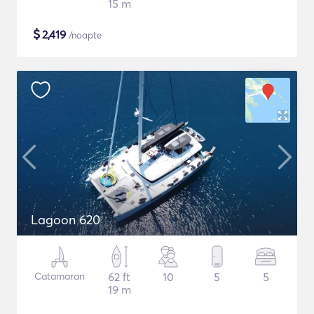
15 m
$
2,419
/noapte
Lagoon 620
Catamaran
62 ft
10
5
5
19 m