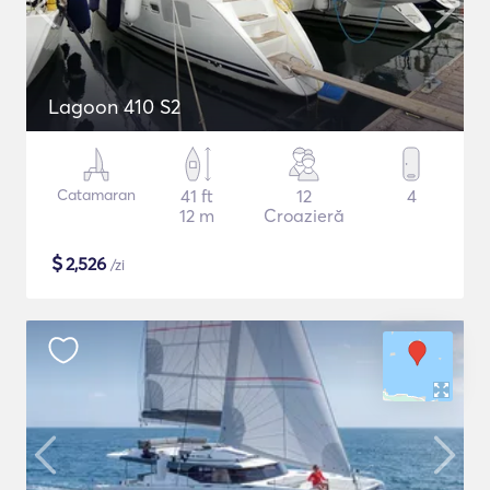
Lagoon 410 S2
Catamaran
41 ft
12
4
12 m
Croazieră
$
2,526
/zi