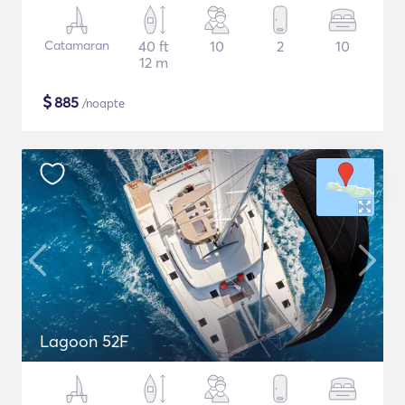
Catamaran
40 ft
10
2
10
12 m
$
885
/noapte
Lagoon 52F