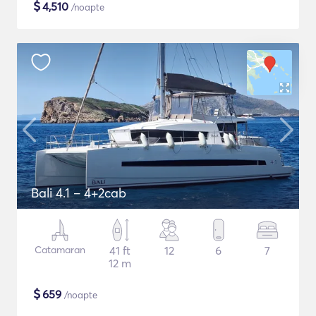
$
4,510
/noapte
Bali 4.1 – 4+2cab
Catamaran
41 ft
12
6
7
12 m
$
659
/noapte