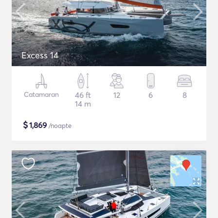
Excess 14
Catamaran
46 ft
12
6
8
14 m
$
1,869
/noapte