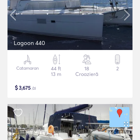
Lagoon 440
Catamaran
44 ft
18
2
13 m
Croazieră
$
3,675
/zi