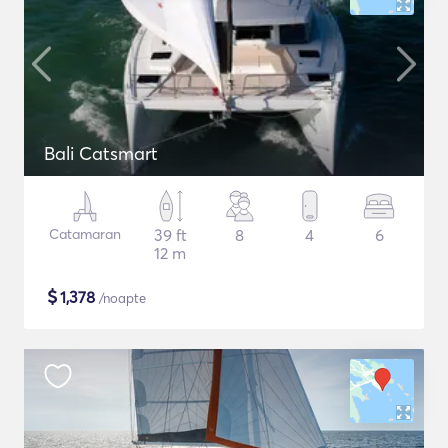
Bali Catsmart
Catamaran
39 ft
8
4
6
12 m
$
1,378
/noapte