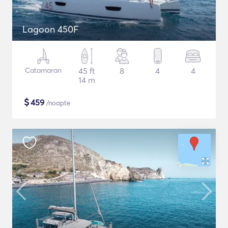
Lagoon 450F
Catamaran
45 ft
8
4
4
14 m
$
459
/noapte