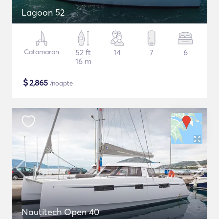
Lagoon 52
Catamaran
52 ft
14
7
6
16 m
$
2,865
/noapte
Nautitech Open 40