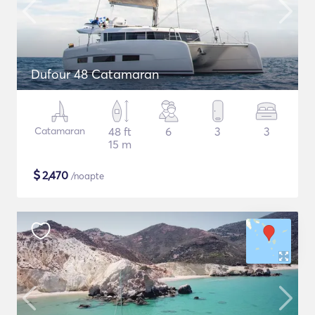
Dufour 48 Catamaran
Catamaran
48 ft
6
3
3
15 m
$
2,470
/noapte