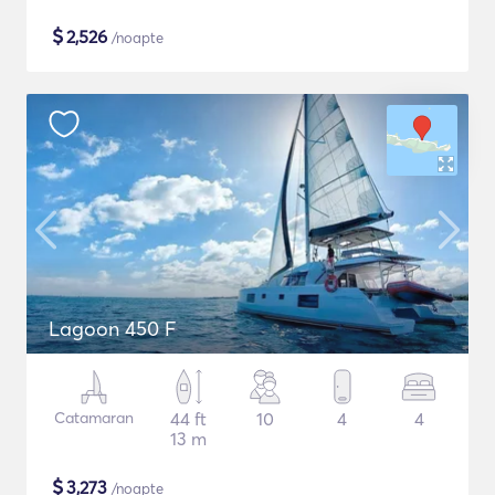
$
2,526
/noapte
Lagoon 450 F
Catamaran
44 ft
10
4
4
13 m
$
3,273
/noapte