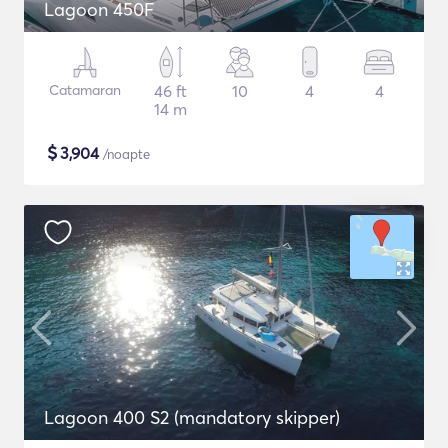
Lagoon 450F
Catamaran
46 ft
10
4
4
14 m
$
3,904
/noapte
Lagoon 400 S2 (mandatory skipper)