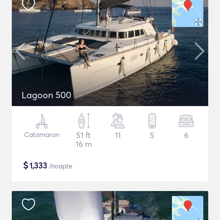
Lagoon 500
Catamaran
51 ft
11
5
6
16 m
$
1,333
/noapte