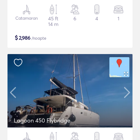
Catamaran
45 ft
6
4
1
14 m
$
2,986
/noapte
Lagoon 450 Flybridge