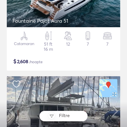
Fountaine Pajot Aura 51
Catamaran
51 ft
12
7
7
16 m
$
2,608
/noapte
Filtre