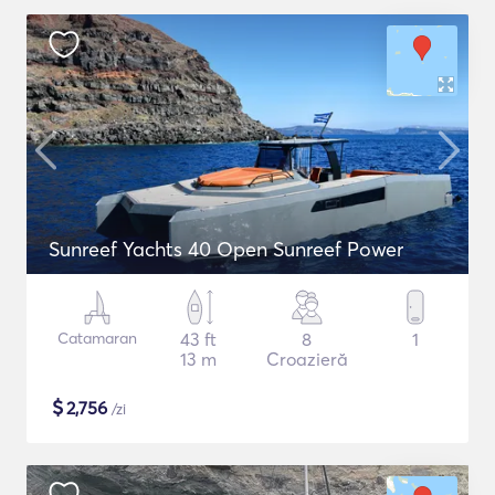
Sunreef Yachts 40 Open Sunreef Power
Catamaran
43 ft
8
1
13 m
Croazieră
$
2,756
/zi