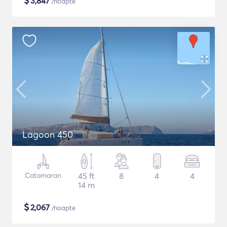
$
3,847
/noapte
Lagoon 450
Catamaran
45 ft
8
4
4
14 m
$
2,067
/noapte