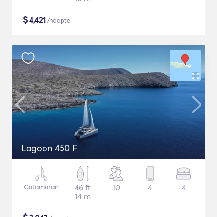
$
4,421
/noapte
Lagoon 450 F
Catamaran
46 ft
10
4
4
14 m