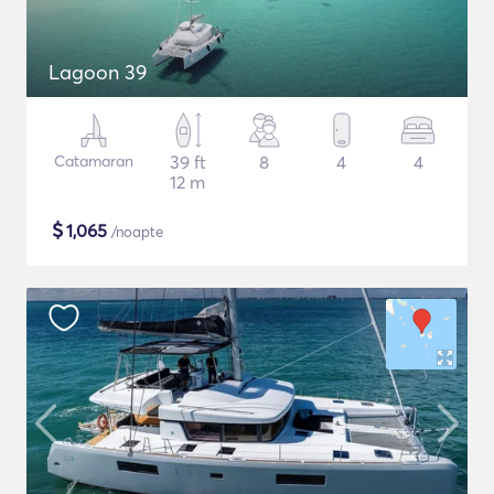
Lagoon 39
Catamaran
39 ft
8
4
4
12 m
$
1,065
/noapte