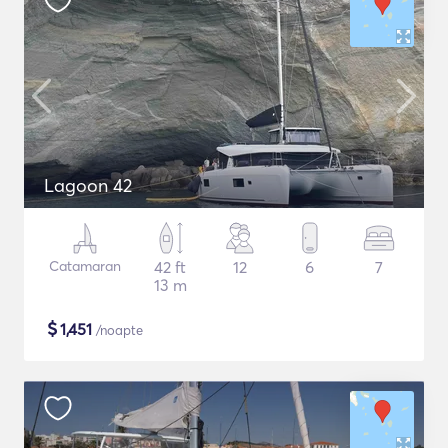
Lagoon 42
Catamaran
42 ft
12
6
7
13 m
$
1,451
/noapte