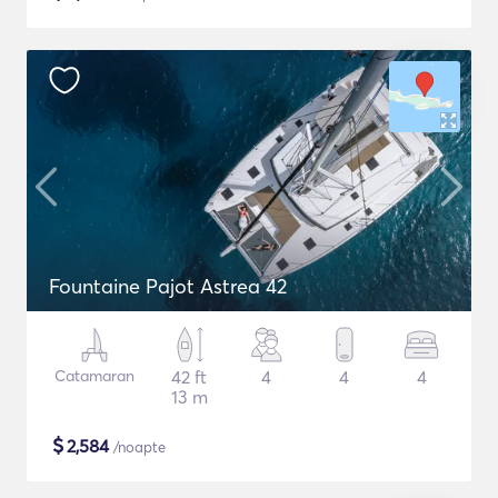
Fountaine Pajot Astrea 42
Catamaran
42 ft
4
4
4
13 m
$
2,584
/noapte