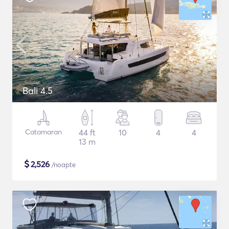
Bali 4.5
Catamaran
44 ft
10
4
4
13 m
$
2,526
/noapte