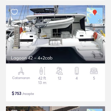
Lagoon 42 – 4+2cab
Catamaran
42 ft
12
4
5
13 m
$
753
/noapte