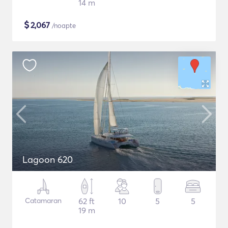
14 m
$
2,067
/noapte
Lagoon 620
Catamaran
62 ft
10
5
5
19 m