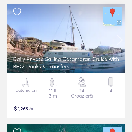
Daily Private Sailing Catamaran Cruise with
BBQ, Drinks & Transfers
Catamaran
11 ft
24
4
3 m
Croazieră
$
1,263
/zi