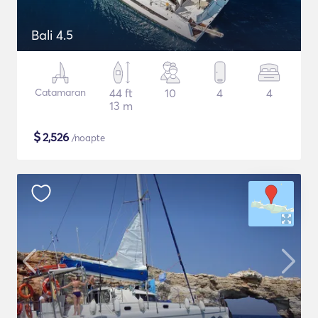
Bali 4.5
Catamaran
44 ft
10
4
4
13 m
$
2,526
/noapte