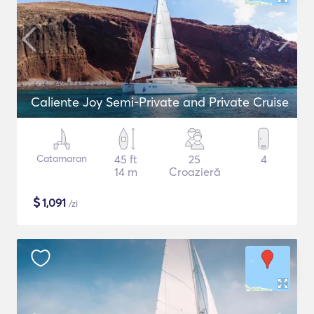
Caliente Joy Semi-Private and Private Cruise
Catamaran
45 ft
25
4
14 m
Croazieră
$
1,091
/zi