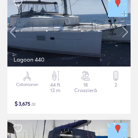
Lagoon 440
Catamaran
44 ft
18
2
13 m
Croazieră
$
3,675
/zi