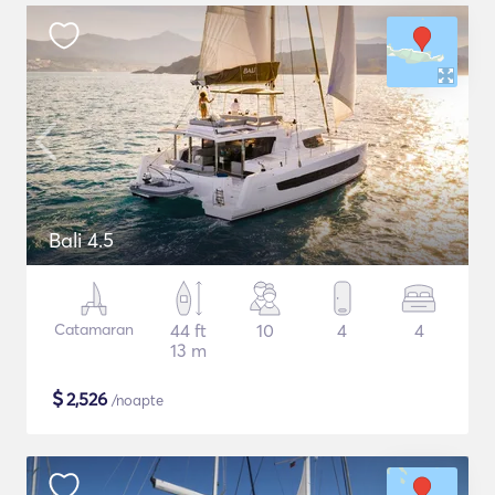
Bali 4.5
Catamaran
44 ft
10
4
4
13 m
$
2,526
/noapte