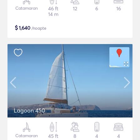
Catamaran
46 ft
12
6
16
14 m
$
1,640
/noapte
Lagoon 450
Catamaran
45 ft
8
4
4