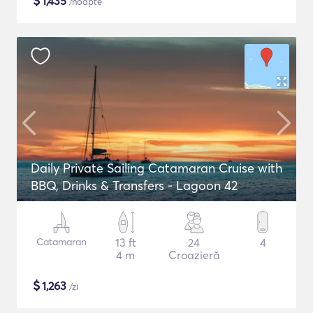
$
1,435
/noapte
Daily Private Sailing Catamaran Cruise with
BBQ, Drinks & Transfers - Lagoon 42
Catamaran
13 ft
24
4
4 m
Croazieră
$
1,263
/zi