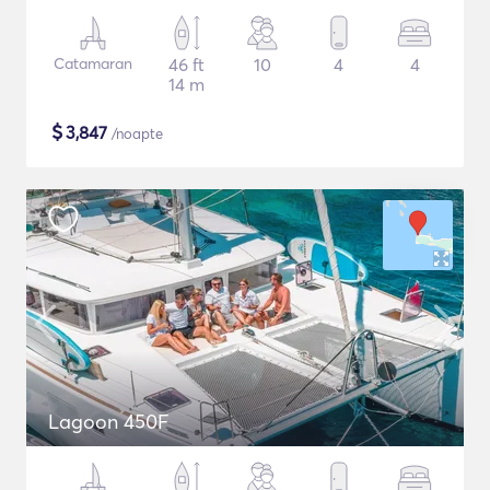
Catamaran
46 ft
10
4
4
14 m
$
3,847
/noapte
Lagoon 450F