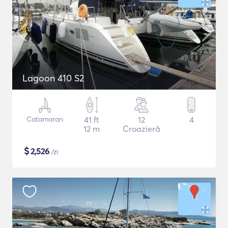
Lagoon 410 S2
Catamaran
41 ft
12
4
12 m
Croazieră
$
2,526
/zi