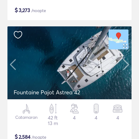
$
3,273
/noapte
Fountaine Pajot Astrea 42
Catamaran
42 ft
4
4
4
13 m
$
2,584
/noapte