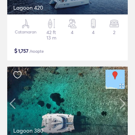
Lagoon 420
Catamaran
42 ft
4
4
2
13 m
$
1,757
/noapte
Lagoon 380