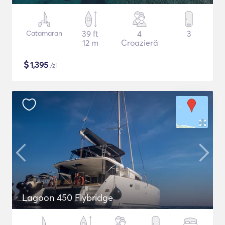
Catamaran
39 ft
4
3
12 m
Croazieră
$
1,395
/zi
Lagoon 450 Flybridge