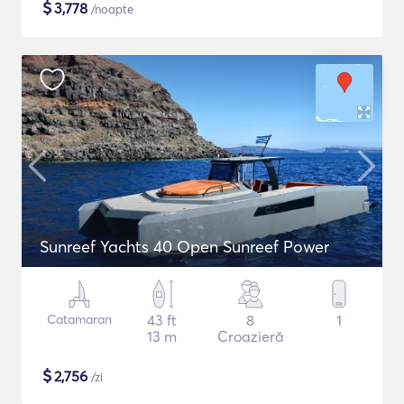
$
3,778
/noapte
Sunreef Yachts 40 Open Sunreef Power
Catamaran
43 ft
8
1
13 m
Croazieră
$
2,756
/zi