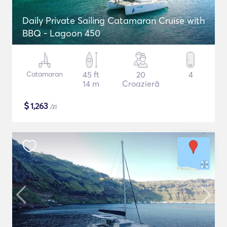
Daily Private Sailing Catamaran Cruise with
BBQ - Lagoon 450
Catamaran
45 ft
20
4
14 m
Croazieră
$
1,263
/zi