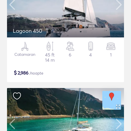
Lagoon 450
Catamaran
45 ft
6
4
1
14 m
$
2,986
/noapte