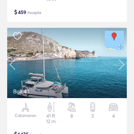
$
459
/noapte
Bali 4.1
Catamaran
41 ft
8
3
4
12 m