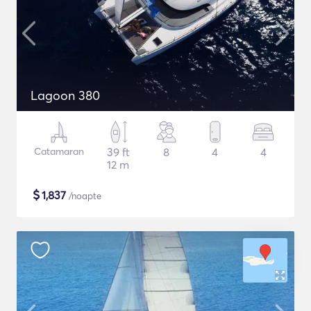
Lagoon 380
Catamaran
39 ft
8
4
4
12 m
$
1,837
/noapte