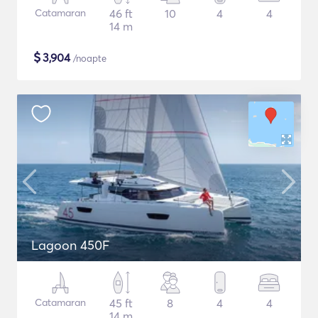
Catamaran
46 ft
10
4
4
14 m
$
3,904
/noapte
Lagoon 450F
Catamaran
45 ft
8
4
4
14 m