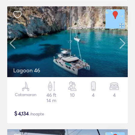
Lagoon 46
Catamaran
46 ft
10
4
4
14 m
$
4,134
/noapte