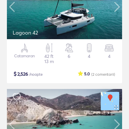
Lagoon 42
Catamaran
42 ft
6
4
4
13 m
$
2,526
5.0
/noapte
(2
comentarii
)