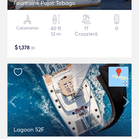
Fountaine Pajot Tobago
Catamaran
40 ft
17
0
12 m
Croazieră
$
1,378
/zi
Lagoon 52F