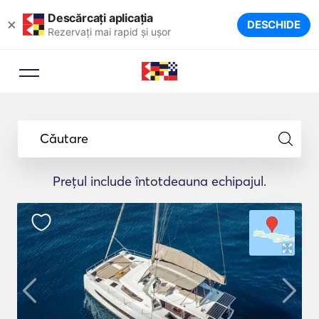
Descărcați aplicația
×
DESCHIDE
Rezervați mai rapid și ușor
Căutare
Prețul include întotdeauna echipajul.