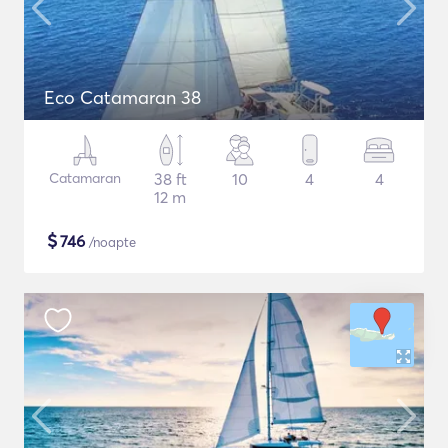
Eco Catamaran 38
Catamaran
38 ft
10
4
4
12 m
$
746
/noapte