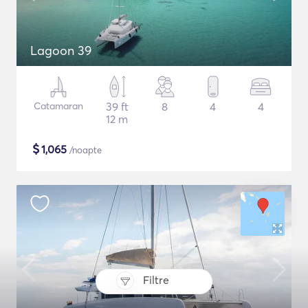
Lagoon 39
Catamaran
39 ft
8
4
4
12 m
$
1,065
/noapte
Filtre