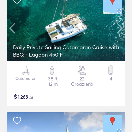
Daily Private Sailing Catamaran Cruise with
BBQ - Lagoon 450 F
Catamaran
38 ft
22
4
12 m
Croazieră
$
1,263
/zi