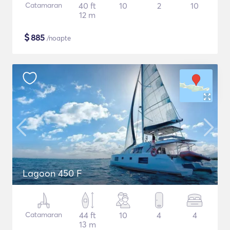
Catamaran
40 ft
10
2
10
12 m
$
885
/noapte
Lagoon 450 F
Catamaran
44 ft
10
4
4
13 m