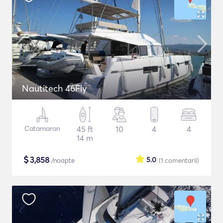
Nautitech 46Fly
Catamaran
45 ft
10
4
4
14 m
$
3,858
5.0
/noapte
(1
comentarii
)