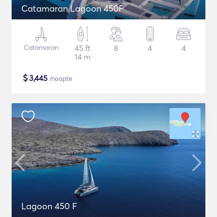
Catamaran Lagoon 450F
Catamaran
45 ft
8
4
4
14 m
$
3,445
/noapte
Lagoon 450 F