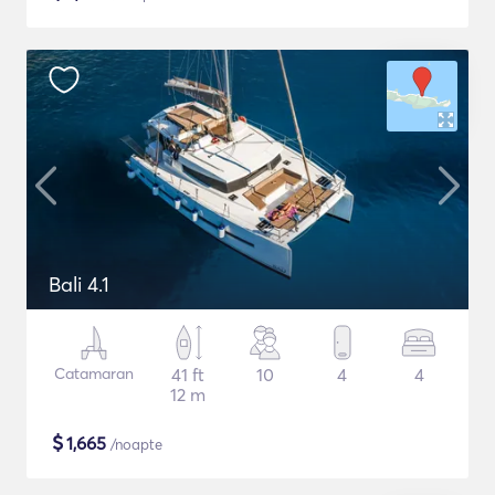
Bali 4.1
Catamaran
41 ft
10
4
4
12 m
$
1,665
/noapte