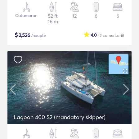
Catamaran
52 ft
12
6
6
16 m
$
2,526
4.0
/noapte
(2
comentarii
)
Lagoon 400 S2 (mandatory skipper)