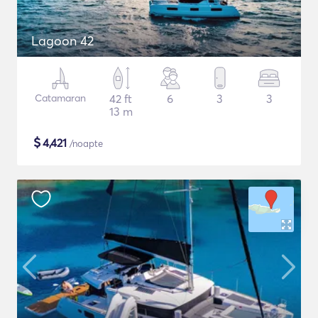
Lagoon 42
Catamaran
42 ft
6
3
3
13 m
$
4,421
/noapte