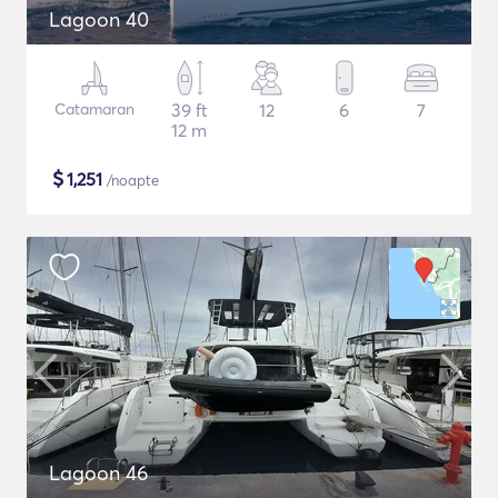
Lagoon 40
Catamaran
39 ft
12
6
7
12 m
$
1,251
/noapte
Lagoon 46