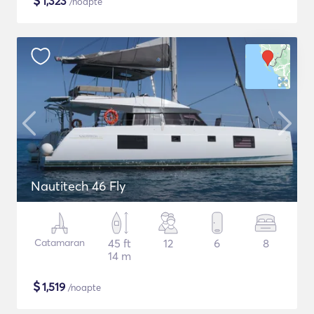
$
1,323
/noapte
Nautitech 46 Fly
Catamaran
45 ft
12
6
8
14 m
$
1,519
/noapte