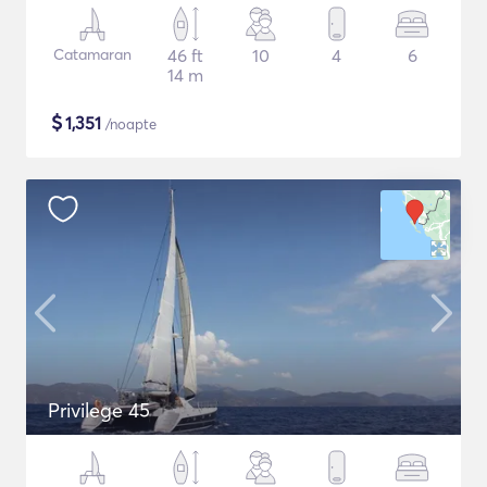
Catamaran
46 ft
10
4
6
14 m
$
1,351
/noapte
Privilege 45