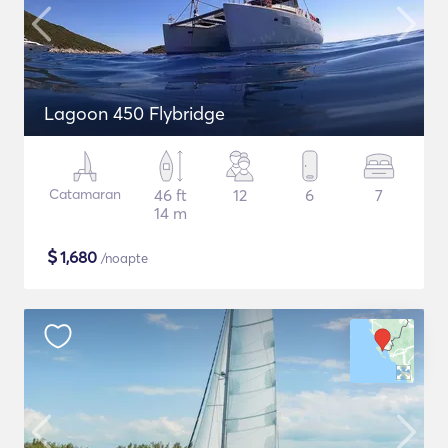
Lagoon 450 Flybridge
Catamaran
46 ft
12
6
7
14 m
$
1,680
/noapte