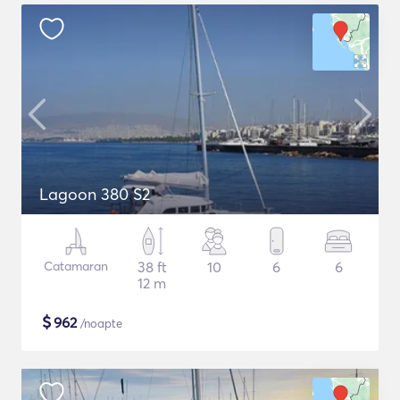
Lagoon 380 S2
Catamaran
38 ft
10
6
6
12 m
$
962
/noapte