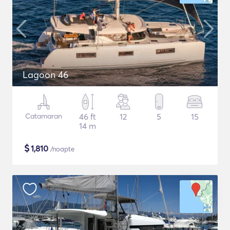
Lagoon 46
Catamaran
46 ft
12
5
15
14 m
$
1,810
/noapte