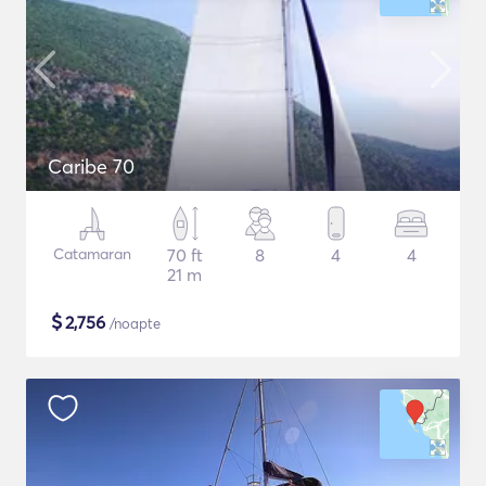
Caribe 70
Catamaran
70 ft
8
4
4
21 m
$
2,756
/noapte