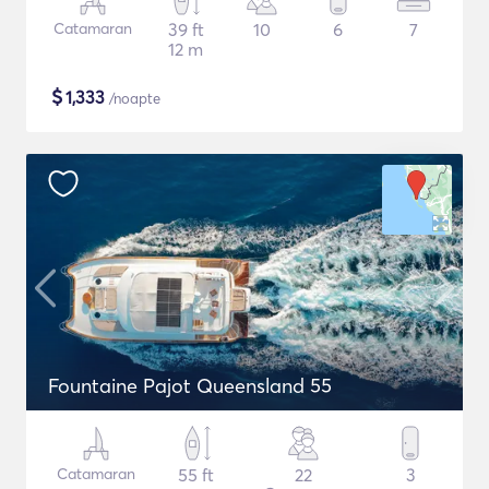
Catamaran
39 ft
10
6
7
12 m
$
1,333
/noapte
Fountaine Pajot Queensland 55
Catamaran
55 ft
22
3