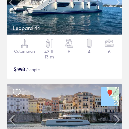
Leopard 44
Catamaran
43 ft
6
4
6
13 m
$
993
/noapte