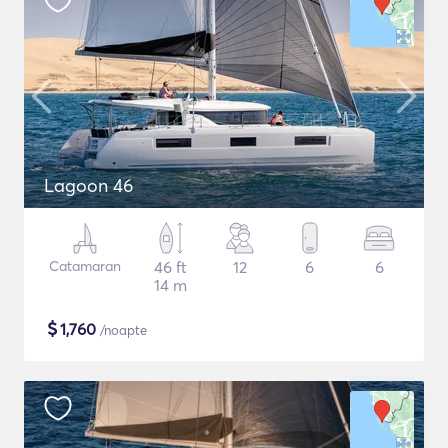
Lagoon 46
Catamaran
46 ft
12
6
6
14 m
$
1,760
/noapte