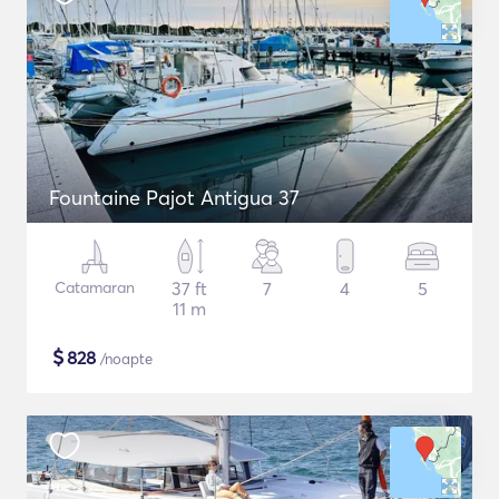
Fountaine Pajot Antigua 37
Catamaran
37 ft
7
4
5
11 m
$
828
/noapte