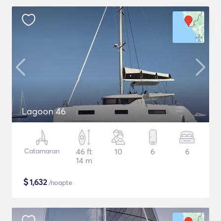
Lagoon 46
Catamaran
46 ft
10
6
6
14 m
$
1,632
/noapte