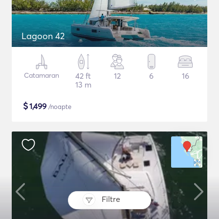
Lagoon 42
Catamaran
42 ft
12
6
16
13 m
$
1,499
/noapte
Filtre