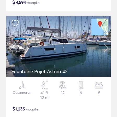
$
4,594
/noapte
Fountaine Pajot Astréa 42
Catamaran
41 ft
12
6
8
12 m
$
1,235
/noapte