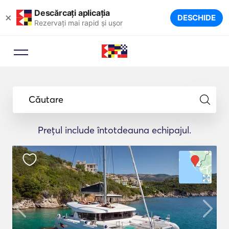
Descărcați aplicația
×
DESCHIDE
Rezervați mai rapid și ușor
Căutare
Prețul include întotdeauna echipajul.