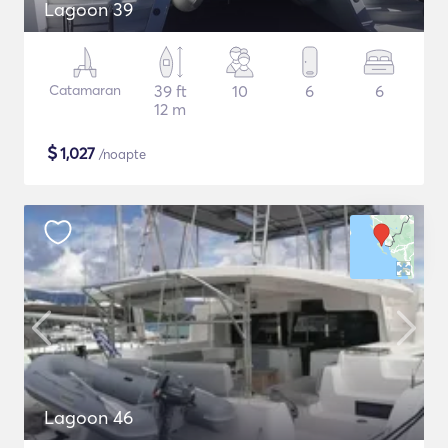
Lagoon 39
Catamaran
39 ft
10
6
6
12 m
$
1,027
/noapte
Lagoon 46