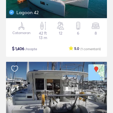
Lagoon 42
Catamaran
42 ft
12
6
8
13 m
$
1,406
5.0
/noapte
(1
comentarii
)