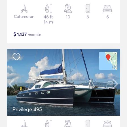
Catamaran
46 ft
10
6
6
14 m
$
1,437
/noapte
Privilege 495