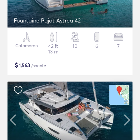
Fountaine Pajot Astrea 42
Catamaran
42 ft
10
6
7
13 m
$
1,563
/noapte