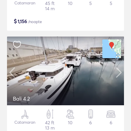
Catamaran
45 ft
10
5
5
14 m
$
1,156
/noapte
Bali 4.2
Catamaran
42 ft
10
6
6
13 m