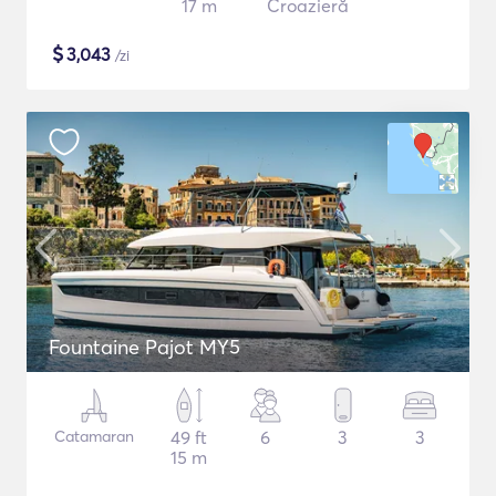
17 m
Croazieră
$
3,043
/zi
Fountaine Pajot MY5
Catamaran
49 ft
6
3
3
15 m