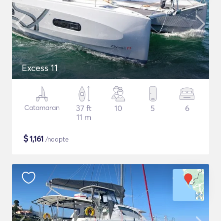
Excess 11
Catamaran
37 ft
10
5
6
11 m
$
1,161
/noapte