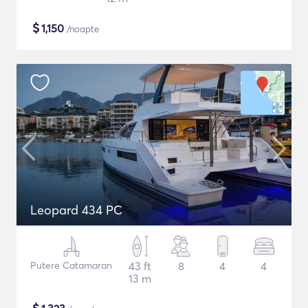
$
1,150
/noapte
Leopard 434 PC
Putere Catamaran
43 ft
8
4
4
13 m