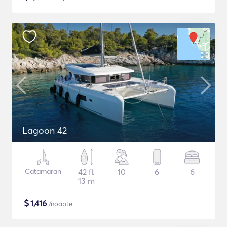
Lagoon 42
Catamaran
42 ft
10
6
6
13 m
$
1,416
/noapte