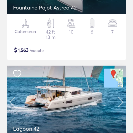
Fountaine Pajot Astrea 42
Catamaran
42 ft
10
6
7
13 m
$
1,563
/noapte
Lagoon 42