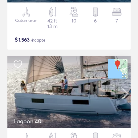
Catamaran
42 ft
10
6
7
13 m
$
1,563
/noapte
Lagoon 40