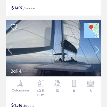
$
1,497
/noapte
Bali 4.1
Catamaran
40 ft
10
6
6
12 m
$
1,316
/noapte