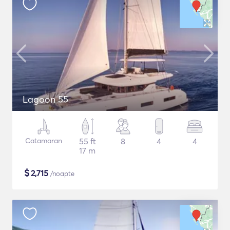
Lagoon 55
Catamaran
55 ft
8
4
4
17 m
$
2,715
/noapte