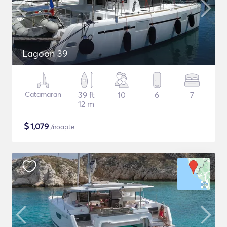
Lagoon 39
Catamaran
39 ft
10
6
7
12 m
$
1,079
/noapte