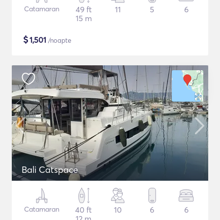
Catamaran
49 ft
11
5
6
15 m
$
1,501
/noapte
Bali Catspace
Catamaran
40 ft
10
6
6
12 m