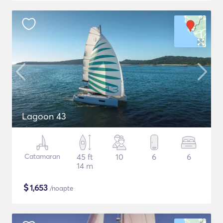
Lagoon 43
Catamaran
45 ft
10
6
6
14 m
$
1,653
/noapte