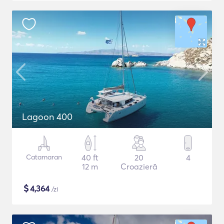
Lagoon 400
Catamaran
40 ft
20
4
12 m
Croazieră
$
4,364
/zi