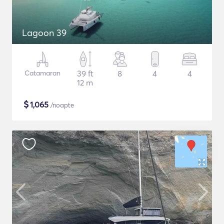
Lagoon 39
Catamaran
39 ft
8
4
4
12 m
$
1,065
/noapte