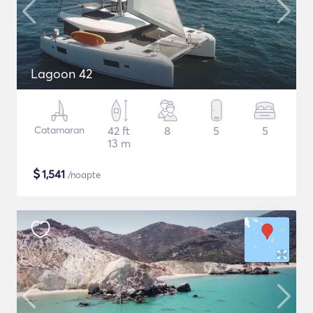
Lagoon 42
Catamaran
42 ft
8
5
5
13 m
$
1,541
/noapte