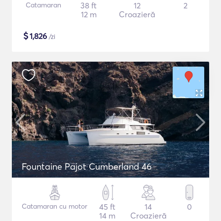
Catamaran
38 ft
12
2
12 m
Croazieră
$
1,826
/zi
Fountaine Pajot Cumberland 46
Catamaran cu motor
45 ft
14
0
14 m
Croazieră