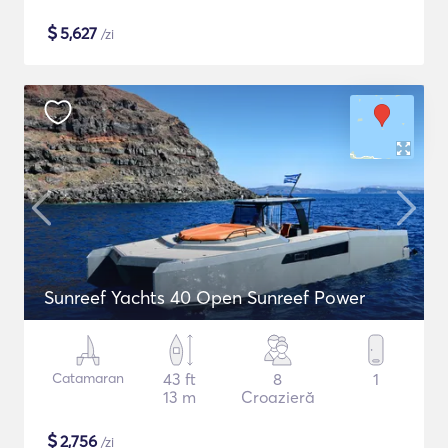
$
5,627
/zi
Sunreef Yachts 40 Open Sunreef Power
Catamaran
43 ft
8
1
13 m
Croazieră
$
2,756
/zi