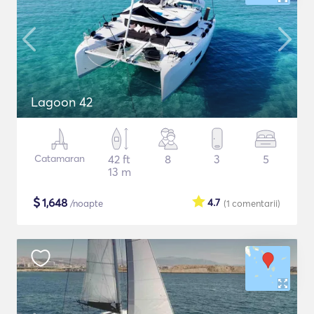
Lagoon 42
Catamaran
42 ft
8
3
5
13 m
$
1,648
4.7
/noapte
(1
comentarii
)