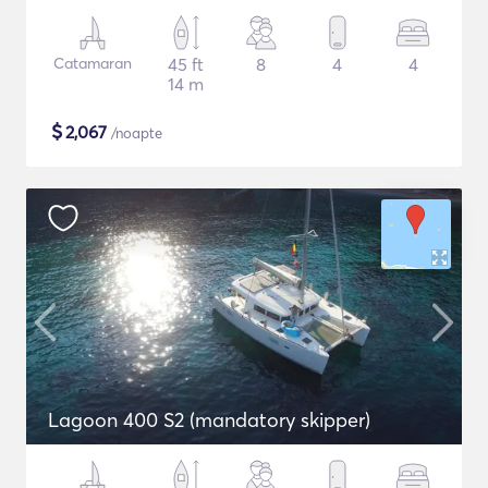
Catamaran
45 ft
8
4
4
14 m
$
2,067
/noapte
Lagoon 400 S2 (mandatory skipper)