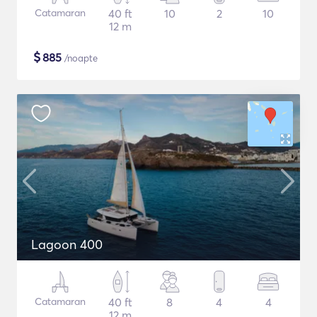
Catamaran
40 ft
10
2
10
12 m
$
885
/noapte
Lagoon 400
Catamaran
40 ft
8
4
4
12 m