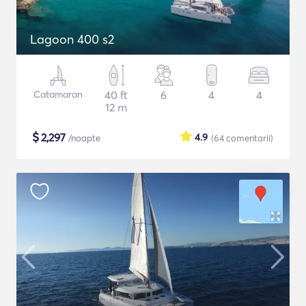
Lagoon 400 s2
Catamaran
40 ft
6
4
4
12 m
$
2,297
4.9
/noapte
(64
comentarii
)