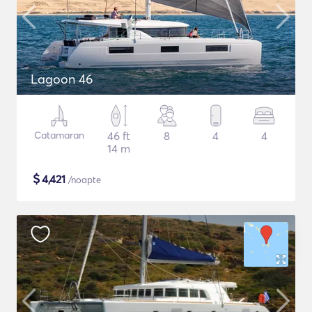
Lagoon 46
Catamaran
46 ft
8
4
4
14 m
$
4,421
/noapte