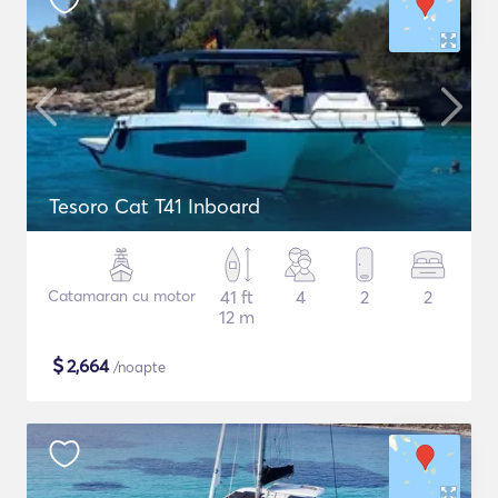
Tesoro Cat T41 Inboard
Catamaran cu motor
41 ft
4
2
2
12 m
$
2,664
/noapte