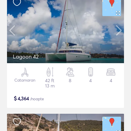
Lagoon 42
Catamaran
42 ft
8
4
4
13 m
$
4,364
/noapte