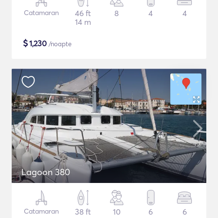
Catamaran
46 ft
8
4
4
14 m
$
1,230
/noapte
Lagoon 380
Catamaran
38 ft
10
6
6