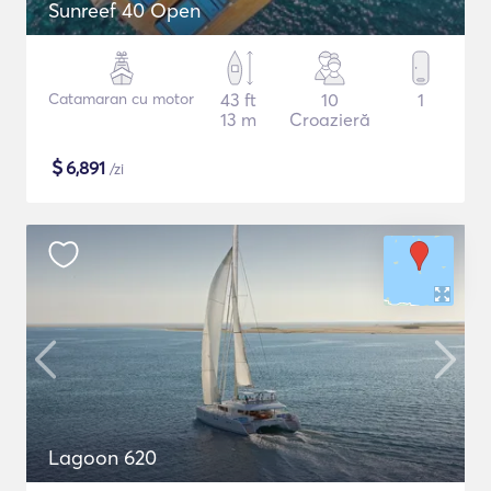
Sunreef 40 Open
Catamaran cu motor
43 ft
10
1
13 m
Croazieră
$
6,891
/zi
Lagoon 620