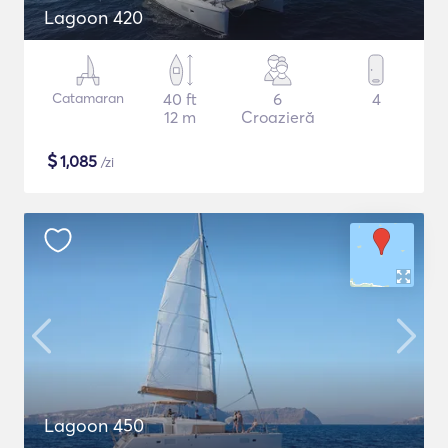
Lagoon 420
Catamaran
40 ft
6
4
12 m
Croazieră
$
1,085
/zi
Lagoon 450