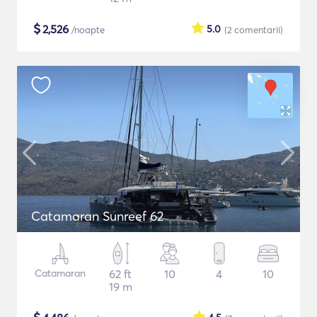
$
2,526
5.0
/noapte
(2
comentarii
)
Catamaran Sunreef 62
Catamaran
62 ft
10
4
10
19 m