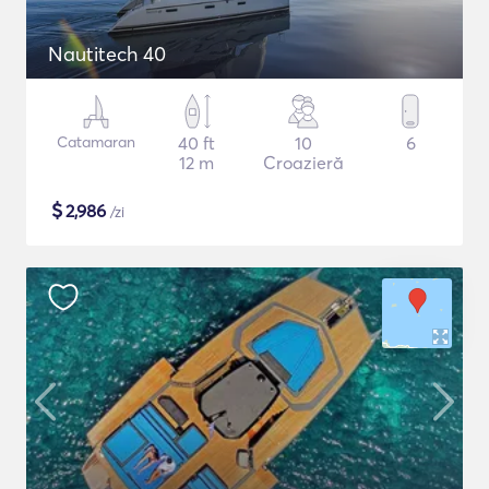
Nautitech 40
Catamaran
40 ft
10
6
12 m
Croazieră
$
2,986
/zi