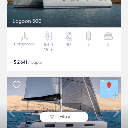
Lagoon 500
Catamaran
50 ft
10
7
5
15 m
$
2,641
/noapte
Filtre