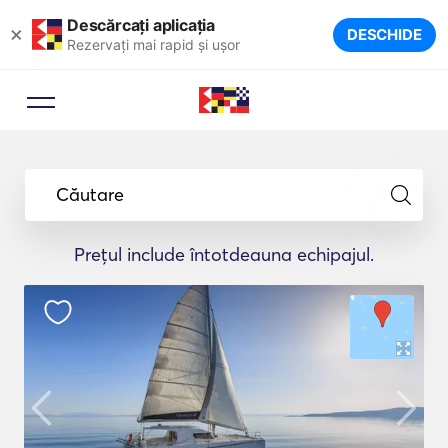
Descărcați aplicația
×
DESCHIDE
Rezervați mai rapid și ușor
Căutare
Prețul include întotdeauna echipajul.