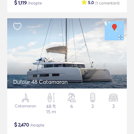
$
1,119
5.0
/noapte
(1
comentarii
)
Dufour 48 Catamaran
Catamaran
48 ft
6
3
3
15 m
$
2,470
/noapte