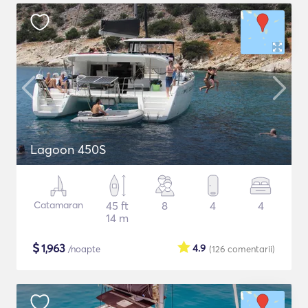
Lagoon 450S
Catamaran
45 ft
8
4
4
14 m
$
1,963
4.9
/noapte
(126
comentarii
)