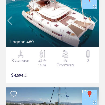
Lagoon 460
Catamaran
47 ft
18
3
14 m
Croazieră
$
4,594
/zi