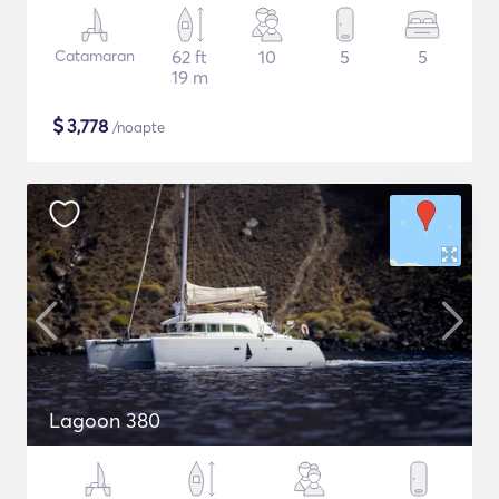
Catamaran
62 ft
10
5
5
19 m
$
3,778
/noapte
Lagoon 380