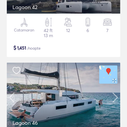
Lagoon 42
Catamaran
42 ft
12
6
7
13 m
$
1,451
/noapte
Lagoon 46