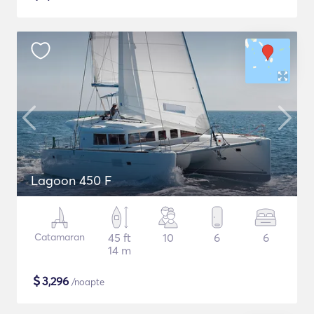
Lagoon 450 F
Catamaran
45 ft
10
6
6
14 m
$
3,296
/noapte