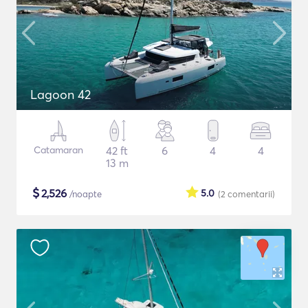
Lagoon 42
Catamaran
42 ft
6
4
4
13 m
$
2,526
5.0
/noapte
(2
comentarii
)