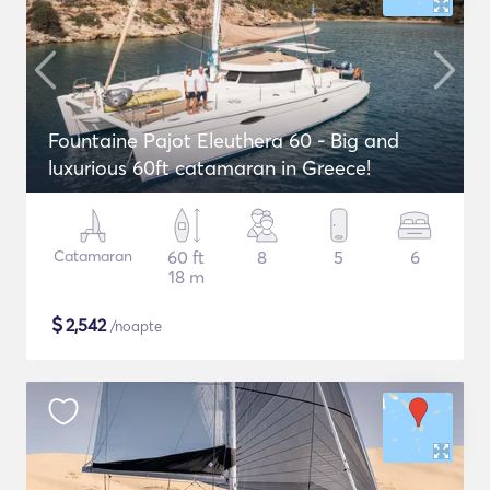
Fountaine Pajot Eleuthera 60 - Big and
luxurious 60ft catamaran in Greece!
Catamaran
60 ft
8
5
6
18 m
$
2,542
/noapte