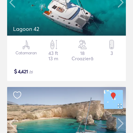
Lagoon 42
Catamaran
43 ft
18
3
13 m
Croazieră
$
4,421
/zi