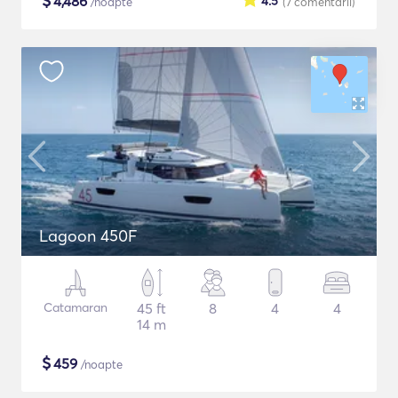
$
4,486
4.5
/noapte
(7
comentarii
)
Lagoon 450F
Catamaran
45 ft
8
4
4
14 m
$
459
/noapte