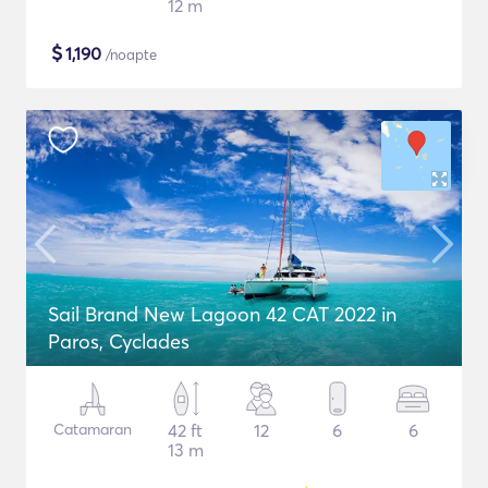
12 m
$
1,190
/noapte
Sail Brand New Lagoon 42 CAT 2022 in
Paros, Cyclades
Catamaran
42 ft
12
6
6
13 m