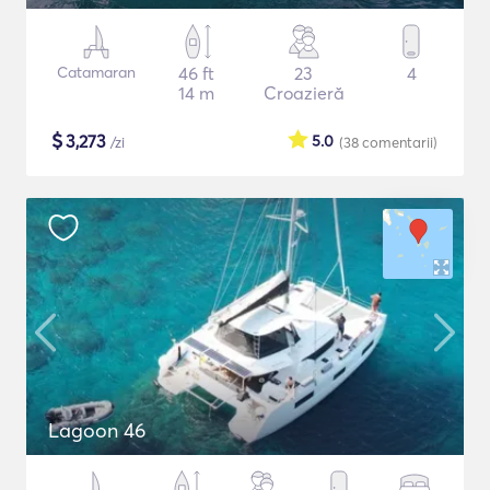
Catamaran
46 ft
23
4
14 m
Croazieră
$
3,273
5.0
/zi
(38
comentarii
)
Lagoon 46