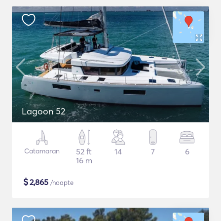
Lagoon 52
Catamaran
52 ft
14
7
6
16 m
$
2,865
/noapte