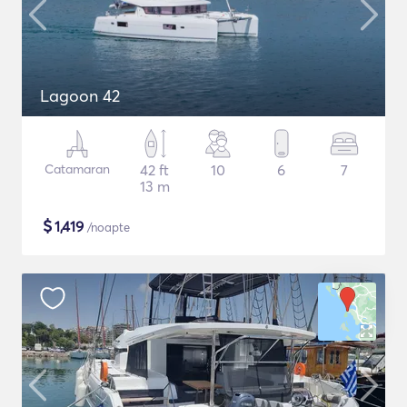
Lagoon 42
Catamaran
42 ft
10
6
7
13 m
$
1,419
/noapte