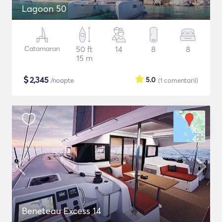
Lagoon 50
Catamaran
50 ft
14
8
8
15 m
$
2,345
5.0
/noapte
(1
comentarii
)
Beneteau Excess 14