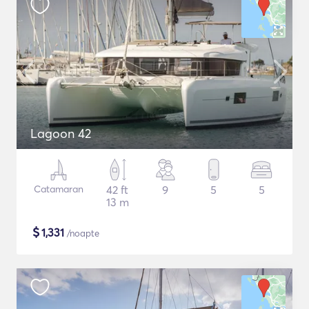
Lagoon 42
Catamaran
42 ft
9
5
5
13 m
$
1,331
/noapte