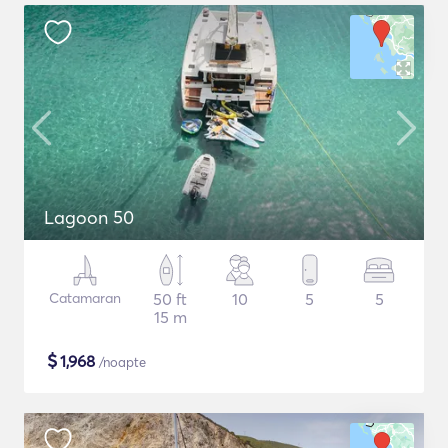
Lagoon 50
Catamaran
50 ft
10
5
5
15 m
$
1,968
/noapte