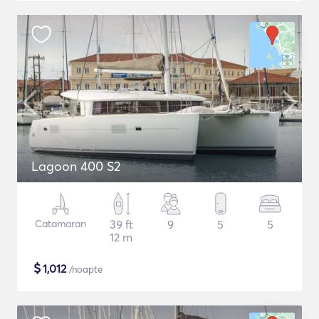
Lagoon 400 S2
Catamaran
39 ft
9
5
5
12 m
$
1,012
/noapte