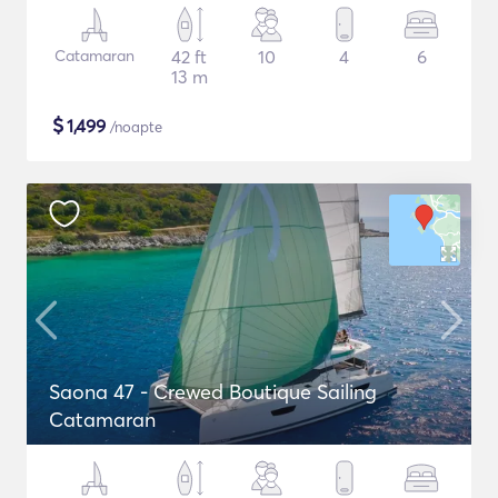
Catamaran
42 ft
10
4
6
13 m
$
1,499
/noapte
Saona 47 - Crewed Boutique Sailing
Catamaran