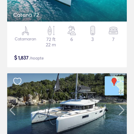
Catana 72
Catamaran
72 ft
6
3
7
22 m
$
1,837
/noapte