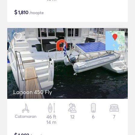
$
1,810
/noapte
Lagoon 450 Fly
Catamaran
46 ft
12
6
7
14 m