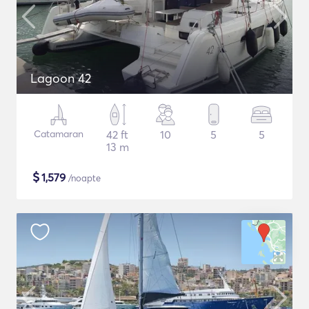
Lagoon 42
Catamaran
42 ft
10
5
5
13 m
$
1,579
/noapte