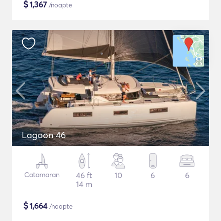
$
1,367
/noapte
Lagoon 46
Catamaran
46 ft
10
6
6
14 m
$
1,664
/noapte