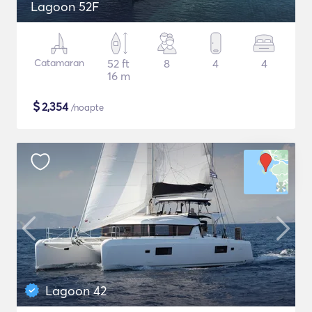
Lagoon 52F
Catamaran
52 ft
8
4
4
16 m
$
2,354
/noapte
Lagoon 42