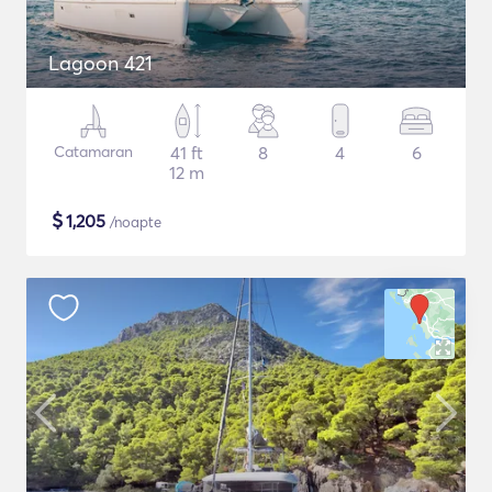
Lagoon 421
Catamaran
41 ft
8
4
6
12 m
$
1,205
/noapte