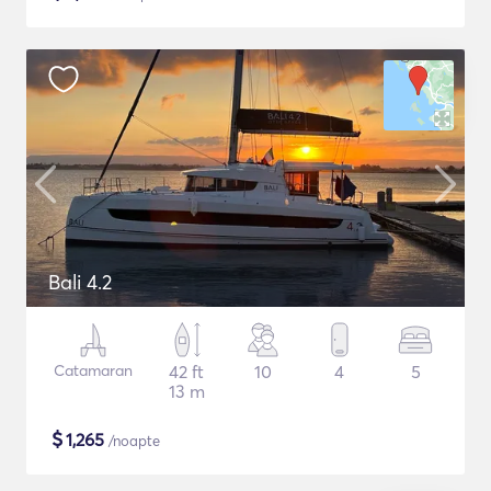
Bali 4.2
Catamaran
42 ft
10
4
5
13 m
$
1,265
/noapte