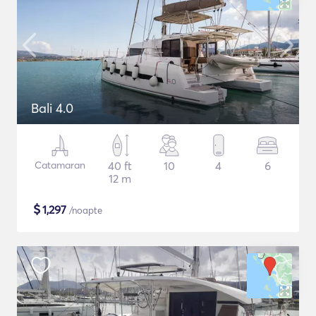
Bali 4.0
Catamaran
40 ft
10
4
6
12 m
$
1,297
/noapte