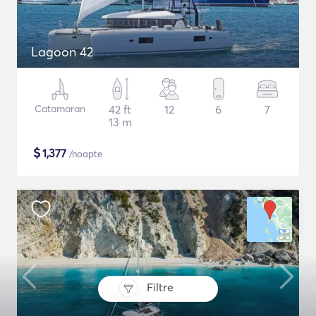
Lagoon 42
Catamaran
42 ft
12
6
7
13 m
$
1,377
/noapte
Filtre