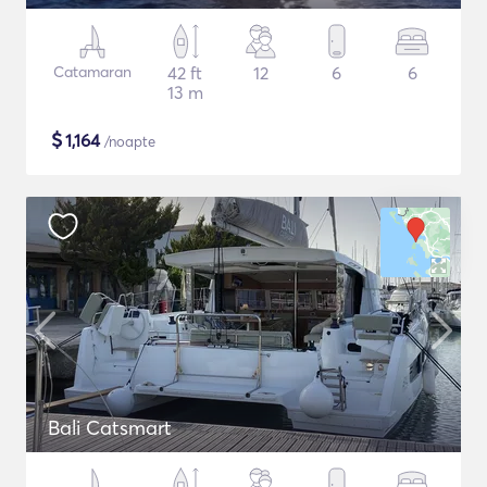
Catamaran
42 ft
12
6
6
13 m
$
1,164
/noapte
Bali Catsmart