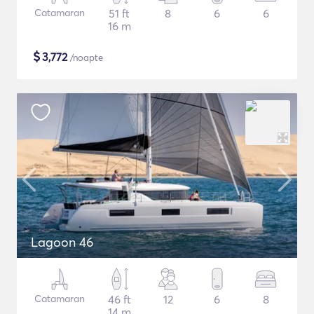
Catamaran
51 ft
8
6
6
16 m
$
3,772
/noapte
Lagoon 46
Catamaran
46 ft
12
6
8
14 m