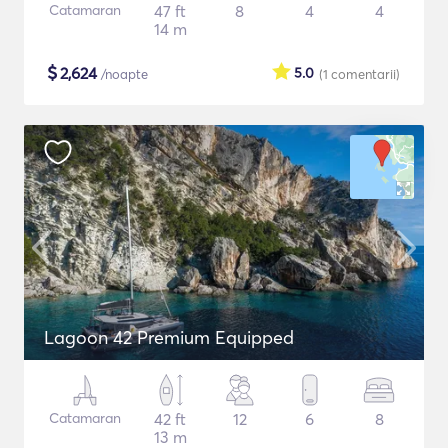
Catamaran
47 ft
8
4
4
14 m
$
2,624
5.0
/noapte
(1
comentarii
)
Lagoon 42 Premium Equipped
Catamaran
42 ft
12
6
8
13 m