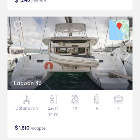
$
1,092
/noapte
Lagoon 46
Catamaran
46 ft
12
6
7
14 m
$
1,810
/noapte