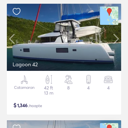
Lagoon 42
Catamaran
42 ft
8
4
4
13 m
$
1,346
/noapte