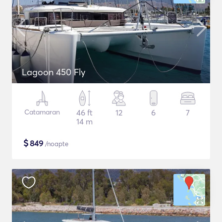
Lagoon 450 Fly
Catamaran
46 ft
12
6
7
14 m
$
849
/noapte