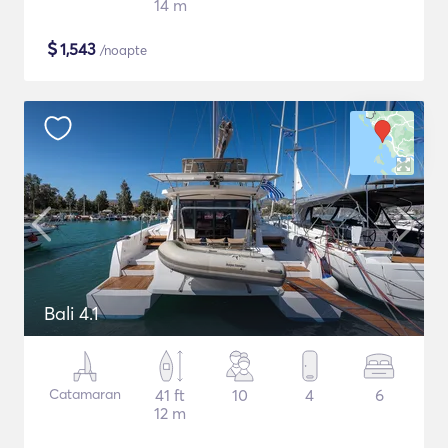
14 m
$
1,543
/noapte
Bali 4.1
Catamaran
41 ft
10
4
6
12 m