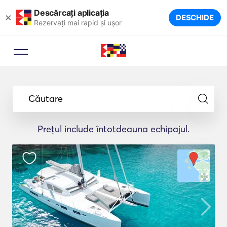
Descărcați aplicația
×
DESCHIDE
Rezervați mai rapid și ușor
Căutare
Prețul include întotdeauna echipajul.