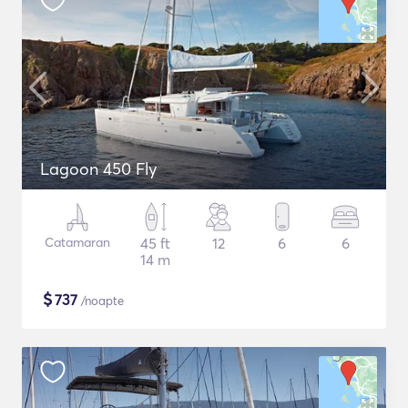
Lagoon 450 Fly
Catamaran
45 ft
12
6
6
14 m
$
737
/noapte