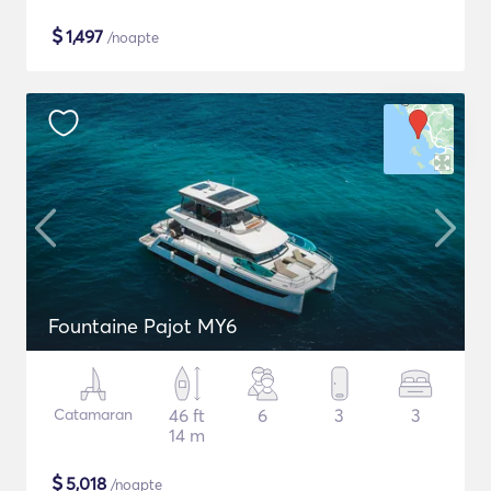
$
1,497
/noapte
Fountaine Pajot MY6
Catamaran
46 ft
6
3
3
14 m
$
5,018
/noapte