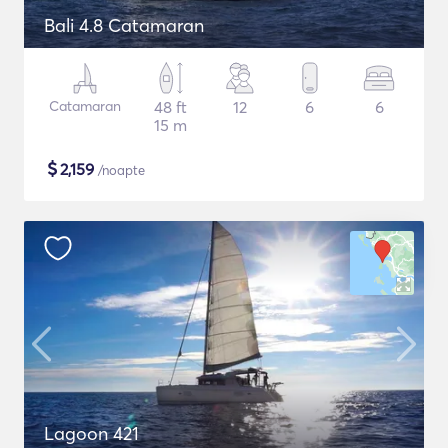
Bali 4.8 Catamaran
Catamaran
48 ft
12
6
6
15 m
$
2,159
/noapte
Lagoon 421