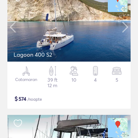
Lagoon 400 S2
Catamaran
39 ft
10
4
5
12 m
$
574
/noapte