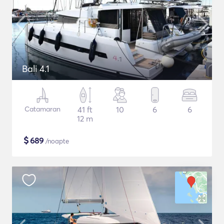
Bali 4.1
Catamaran
41 ft
10
6
6
12 m
$
689
/noapte