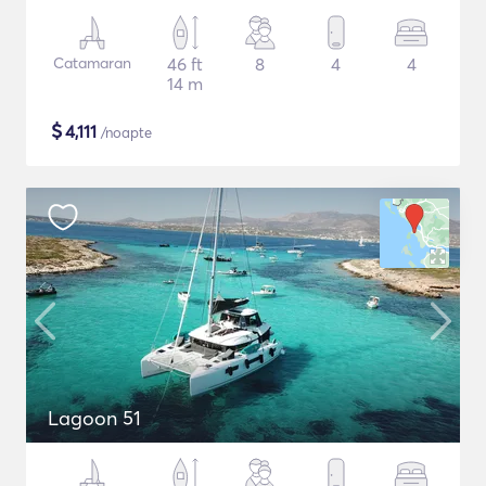
Catamaran
46 ft
8
4
4
14 m
$
4,111
/noapte
Lagoon 51