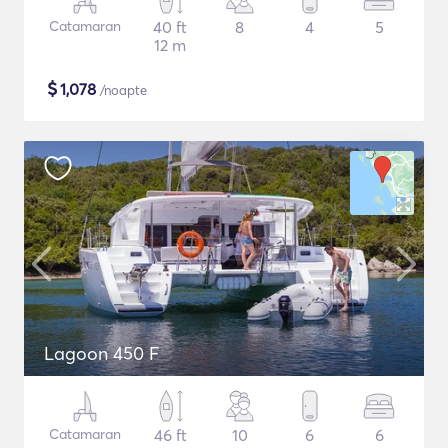
Catamaran
40 ft
8
4
5
12 m
$
1,078
/noapte
Lagoon 450 F
Catamaran
46 ft
10
6
6