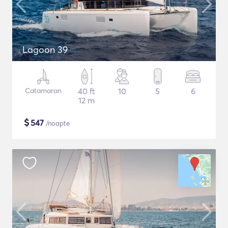
Lagoon 39
Catamaran
40 ft
10
5
6
12 m
$
547
/noapte