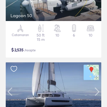
Lagoon 50
Catamaran
50 ft
10
6
10
15 m
$
2,535
/noapte