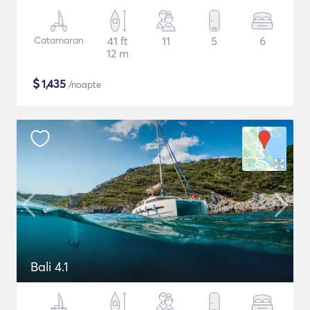
Catamaran
41 ft
11
5
6
12 m
$
1,435
/noapte
Bali 4.1