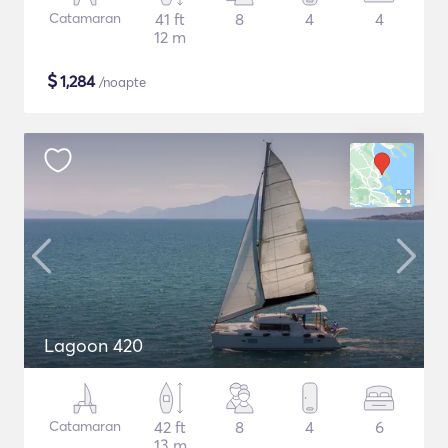
Catamaran
41 ft
8
4
4
12 m
$
1,284
/noapte
Lagoon 420
Catamaran
42 ft
8
4
6
13 m