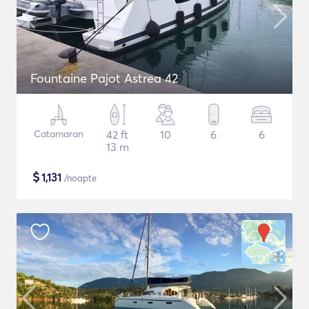
Fountaine Pajot Astrea 42
Catamaran
42 ft
10
6
6
13 m
$
1,131
/noapte