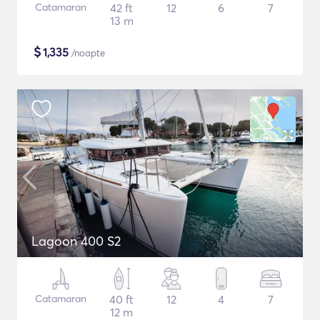
Catamaran
42 ft
12
6
7
13 m
$
1,335
/noapte
Lagoon 400 S2
Catamaran
40 ft
12
4
7
12 m