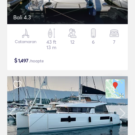
Bali 4.3
Catamaran
43 ft
12
6
7
13 m
$
1,497
/noapte