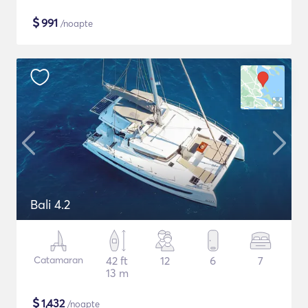
$
991
/noapte
Bali 4.2
Catamaran
42 ft
12
6
7
13 m
$
1,432
/noapte