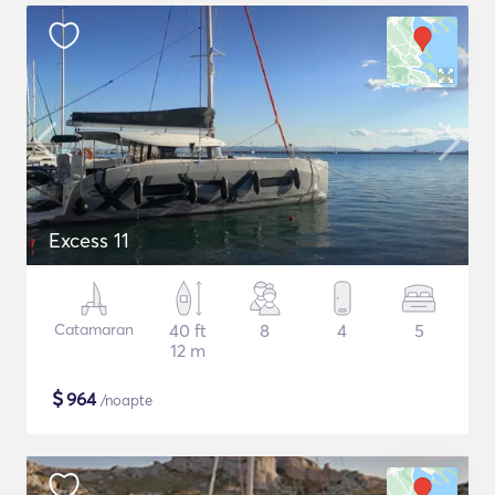
Excess 11
Catamaran
40 ft
8
4
5
12 m
$
964
/noapte