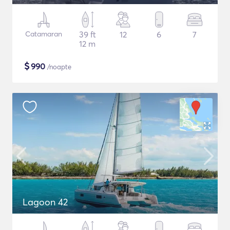
Catamaran
39 ft
12
6
7
12 m
$
990
/noapte
Lagoon 42