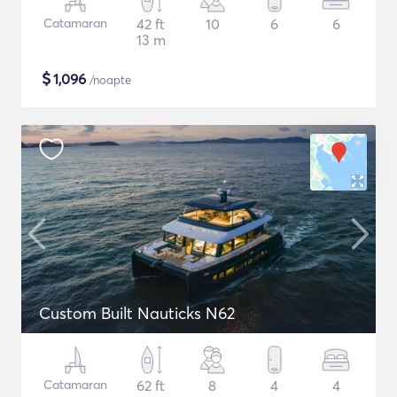
Catamaran
42 ft
10
6
6
13 m
$
1,096
/noapte
Custom Built Nauticks N62
Catamaran
62 ft
8
4
4