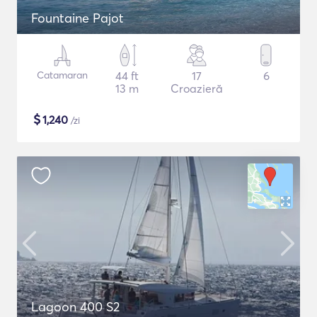
Fountaine Pajot
Catamaran
44 ft
17
6
13 m
Croazieră
$
1,240
/zi
Lagoon 400 S2