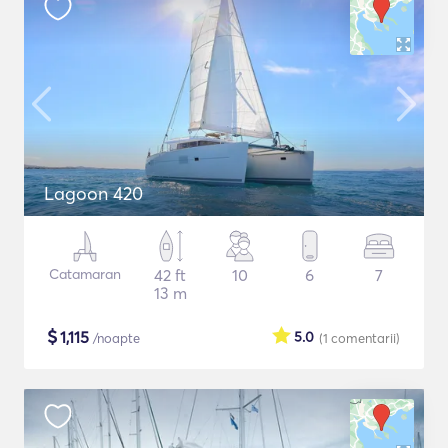
Lagoon 420
Catamaran
42 ft
10
6
7
13 m
$
1,115
5.0
/noapte
(1
comentarii
)