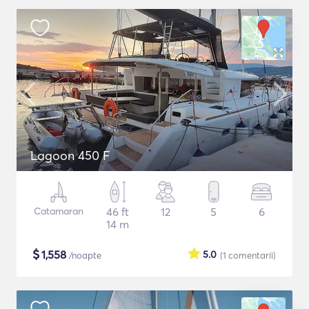
Lagoon 450 F
Catamaran
46 ft
12
5
6
14 m
$
1,558
5.0
/noapte
(1
comentarii
)