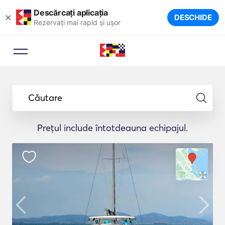
Descărcați aplicația
×
DESCHIDE
Rezervați mai rapid și ușor
Căutare
Prețul include întotdeauna echipajul.