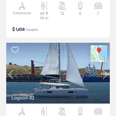
Catamaran
45 ft
12
6
7
14 m
$
1,458
/noapte
Lagoon 42