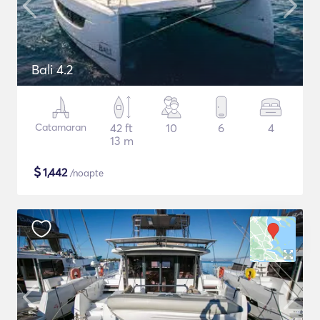
Bali 4.2
Catamaran
42 ft
10
6
4
13 m
$
1,442
/noapte