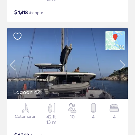
$
1,418
/noapte
Lagoon 42
Catamaran
42 ft
10
4
4
13 m