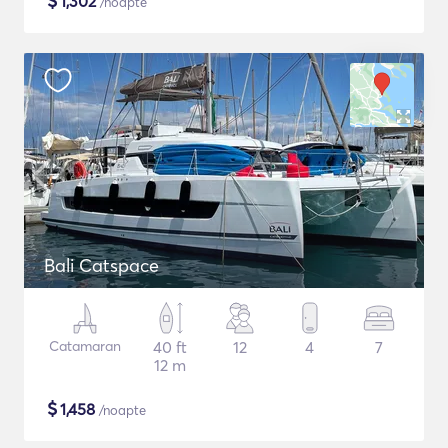
$
1,302
/noapte
Bali Catspace
Catamaran
40 ft
12
4
7
12 m
$
1,458
/noapte