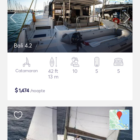
Bali 4.2
Catamaran
42 ft
10
5
5
13 m
$
1,474
/noapte