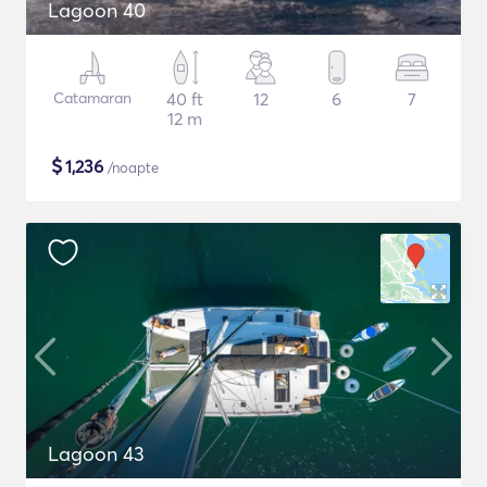
Lagoon 40
Catamaran
40 ft
12
6
7
12 m
$
1,236
/noapte
Lagoon 43