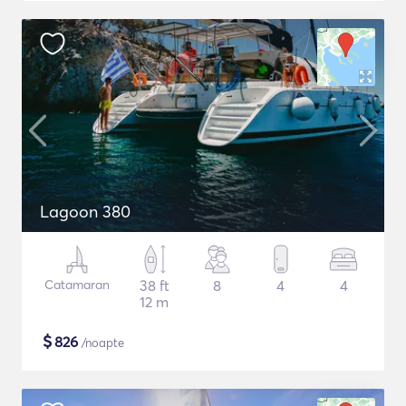
Lagoon 380
Catamaran
38 ft
8
4
4
12 m
$
826
/noapte