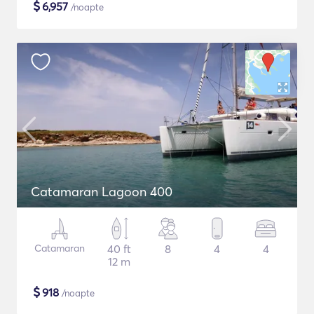
$
6,957
/noapte
Catamaran Lagoon 400
Catamaran
40 ft
8
4
4
12 m
$
918
/noapte