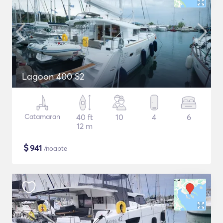
Lagoon 400 S2
Catamaran
40 ft
10
4
6
12 m
$
941
/noapte