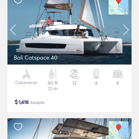
Bali Catspace 40
Catamaran
40 ft
12
4
8
12 m
$
1,418
/noapte