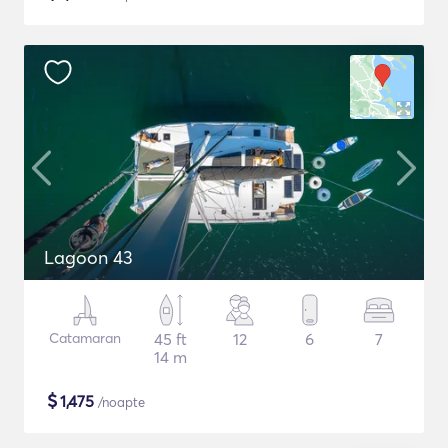
Lagoon 43
Catamaran
45 ft
12
6
7
14 m
$
1,475
/noapte