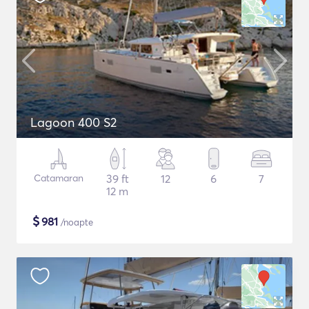
Lagoon 400 S2
Catamaran
39 ft
12
6
7
12 m
$
981
/noapte