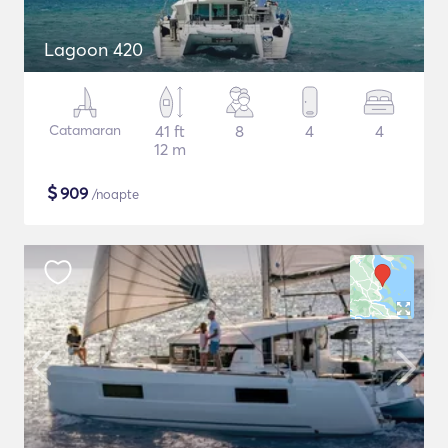
Lagoon 420
Catamaran
41 ft
8
4
4
12 m
$
909
/noapte