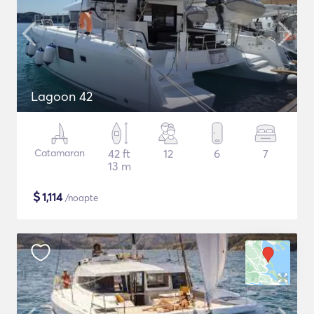
Lagoon 42
Catamaran
42 ft
12
6
7
13 m
$
1,114
/noapte