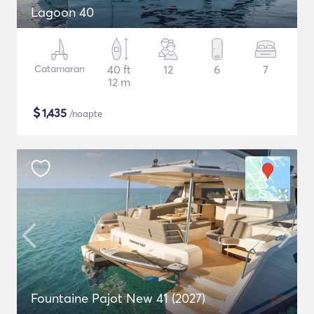
Lagoon 40
Catamaran
40 ft
12
6
7
12 m
$
1,435
/noapte
Fountaine Pajot New 41 (2027)