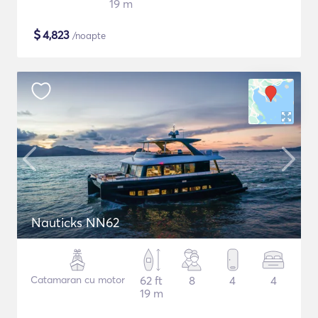
19 m
$
4,823
/noapte
Nauticks NN62
Catamaran cu motor
62 ft
8
4
4
19 m