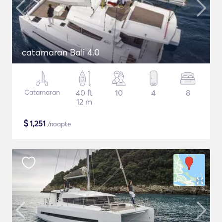
catamaran Bali 4.0
Catamaran
40 ft
10
4
8
12 m
$
1,251
/noapte