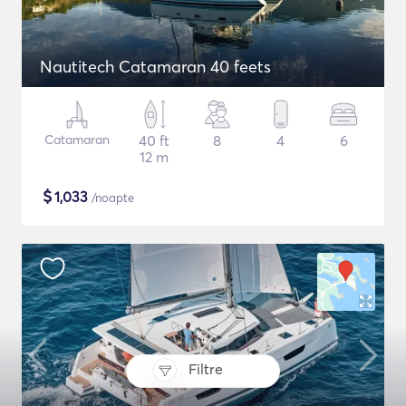
Nautitech Catamaran 40 feets
Catamaran
40 ft
8
4
6
12 m
$
1,033
/noapte
Filtre