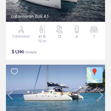
catamaran Bali 4.1
Catamaran
41 ft
12
4
7
12 m
$
1,390
/noapte