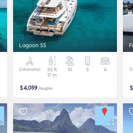
Lagoon 55
F
Catamaran
55 ft
10
5
6
C
17 m
$
4,059
/noapte