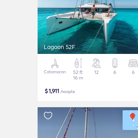
Lagoon 52F
Catamaran
52 ft
12
6
6
16 m
$
1,911
/noapte