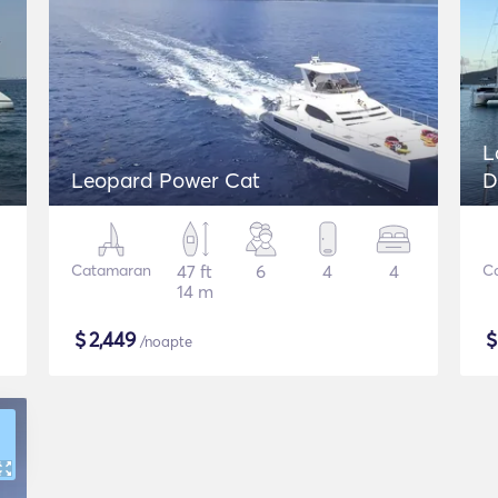
L
Leopard Power Cat
D
Catamaran
47 ft
6
4
4
C
14 m
$
2,449
/noapte