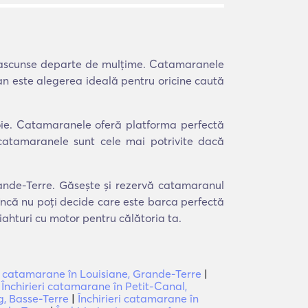
e ascunse departe de mulțime. Catamaranele
aran este alegerea ideală pentru oricine caută
voie. Catamaranele oferă platforma perfectă
 catamaranele sunt cele mai potrivite dacă
Grande-Terre. Găsește și rezervă catamaranul
 încă nu poți decide care este barca perfectă
iahturi cu motor pentru călătoria ta.
ri catamarane în Louisiane, Grande-Terre
|
|
Închirieri catamarane în Petit-Canal,
g, Basse-Terre
|
Închirieri catamarane în