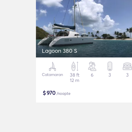
Lagoon 380 S
Catamaran
38 ft
6
3
3
12 m
$
970
/noapte