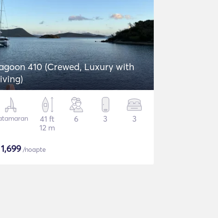
agoon 410 (Crewed, Luxury with
iving)
atamaran
41 ft
6
3
3
12 m
$
1,699
/noapte