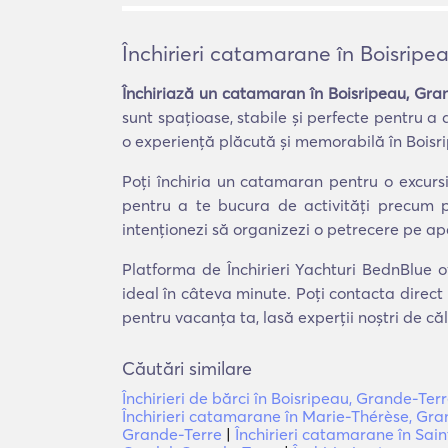
Închirieri catamarane în Boisripe
Închiriază un catamaran în Boisripeau, Gra
sunt spațioase, stabile și perfecte pentru a 
o experiență plăcută și memorabilă în Boisr
Poți închiria un catamaran pentru o excurs
pentru a te bucura de activități precum p
intenționezi să organizezi o petrecere pe ap
Platforma de Închirieri Yachturi BednBlue o
ideal în câteva minute. Poți contacta direct
pentru vacanța ta, lasă experții noștri de că
Căutări similare
Închirieri de bărci în Boisripeau, Grande-Ter
Închirieri catamarane în Marie-Thérèse, Gra
Grande-Terre
|
Închirieri catamarane în Sai