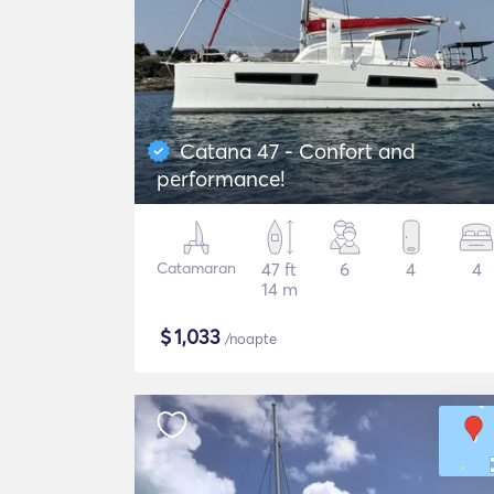
Catana 47 - Confort and
performance!
Catamaran
47 ft
6
4
4
14 m
$
1,033
/noapte