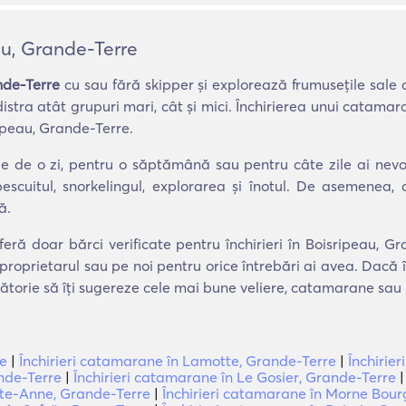
au, Grande-Terre
nde-Terre
cu sau fără skipper și explorează frumusețile sal
distra atât grupuri mari, cât și mici. Închirierea unui catam
ipeau, Grande-Terre.
ie de o zi, pentru o săptămână sau pentru câte zile ai ne
escuitul, snorkelingul, explorarea și înotul. De asemenea,
ă.
feră doar bărci verificate pentru închirieri în Boisripeau, 
 proprietarul sau pe noi pentru orice întrebări ai avea. Dacă
lătorie să îți sugereze cele mai bune veliere, catamarane sau 
re
|
Închirieri catamarane în Lamotte, Grande-Terre
|
Închirie
nde-Terre
|
Închirieri catamarane în Le Gosier, Grande-Terre
nte-Anne, Grande-Terre
|
Închirieri catamarane în Morne Bour