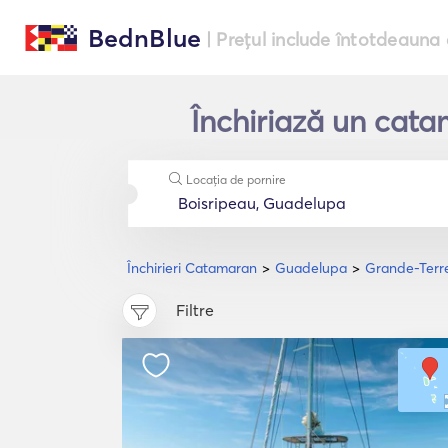
BednBlue
| Prețul include întotdeauna 
Închiriază un cata
Locația de pornire
Închirieri Catamaran
Guadelupa
Grande-Terr
Filtre