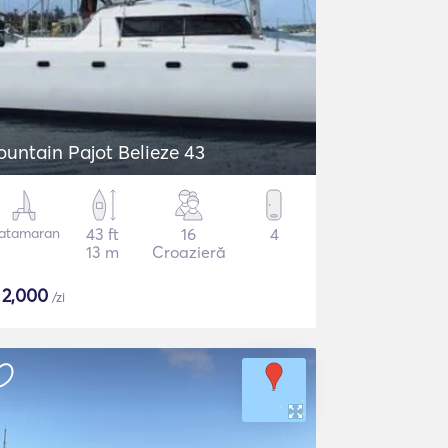
ountain Pajot Belieze 43
atamaran
43 ft
16
4
13 m
Croazieră
$
2,000
/zi