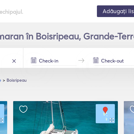
Adăugați lis
echipajul.
maran în Boisripeau, Grande-Terr
e
Boisripeau