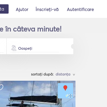
ta
Ajutor
Înscrieți-vă
Autentificare
e în câteva minute!
Oaspeți
sortați după:
>