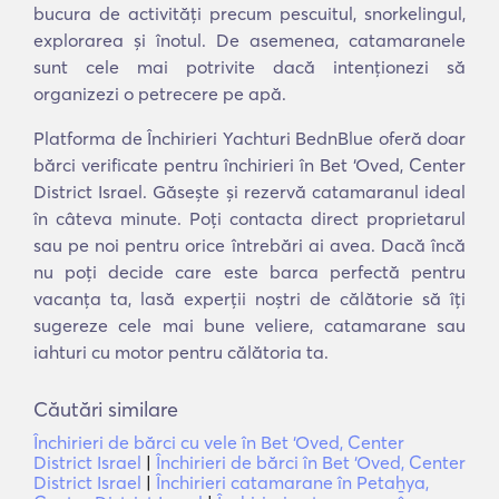
bucura de activități precum pescuitul, snorkelingul,
explorarea și înotul. De asemenea, catamaranele
sunt cele mai potrivite dacă intenționezi să
organizezi o petrecere pe apă.
Platforma de Închirieri Yachturi BednBlue oferă doar
bărci verificate pentru închirieri în Bet ‘Oved, Center
District Israel. Găsește și rezervă catamaranul ideal
în câteva minute. Poți contacta direct proprietarul
sau pe noi pentru orice întrebări ai avea. Dacă încă
nu poți decide care este barca perfectă pentru
vacanța ta, lasă experții noștri de călătorie să îți
sugereze cele mai bune veliere, catamarane sau
iahturi cu motor pentru călătoria ta.
Căutări similare
Închirieri de bărci cu vele în Bet ‘Oved, Center
District Israel
|
Închirieri de bărci în Bet ‘Oved, Center
District Israel
|
Închirieri catamarane în Petaẖya,