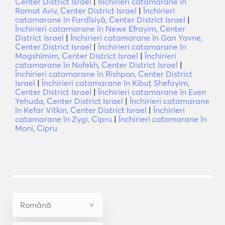
Center District Israel
|
Închirieri catamarane în
Ramat Aviv, Center District Israel
|
Închirieri
catamarane în Fardīsiyā, Center District Israel
|
Închirieri catamarane în Newe Efrayim, Center
District Israel
|
Închirieri catamarane în Gan Yavne,
Center District Israel
|
Închirieri catamarane în
Magshimim, Center District Israel
|
Închirieri
catamarane în Nofekh, Center District Israel
|
Închirieri catamarane în Rishpon, Center District
Israel
|
Închirieri catamarane în Kibuţ Shefayim,
Center District Israel
|
Închirieri catamarane în Even
Yehuda, Center District Israel
|
Închirieri catamarane
în Kefar Vitkin, Center District Israel
|
Închirieri
catamarane în Zygi, Cipru
|
Închirieri catamarane în
Moni, Cipru