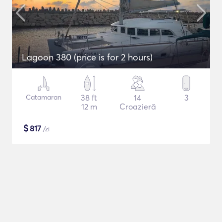
Lagoon 380 (price is for 2 hours)
Catamaran
38 ft
14
3
12 m
Croazieră
$
817
/zi