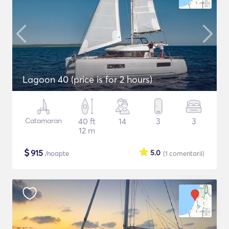
Lagoon 40 (price is for 2 hours)
Catamaran
40 ft
14
3
3
12 m
$
915
5.0
/noapte
(1
comentarii
)