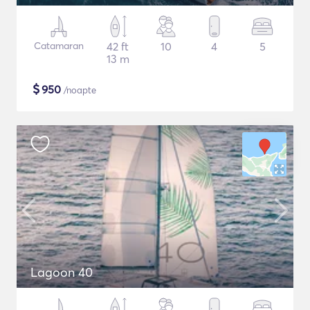
Catamaran
42 ft
10
4
5
13 m
$
950
/noapte
Lagoon 40