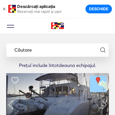
Descărcați aplicația
×
DESCHIDE
Rezervați mai rapid și ușor
Căutare
Prețul include întotdeauna echipajul.