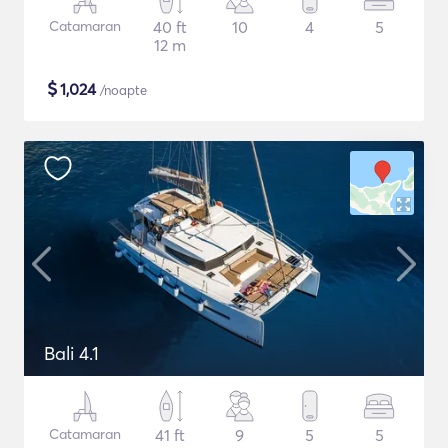
Catamaran
40 ft
10
4
5
12 m
$
1,024
/noapte
Bali 4.1
Catamaran
41 ft
9
5
5