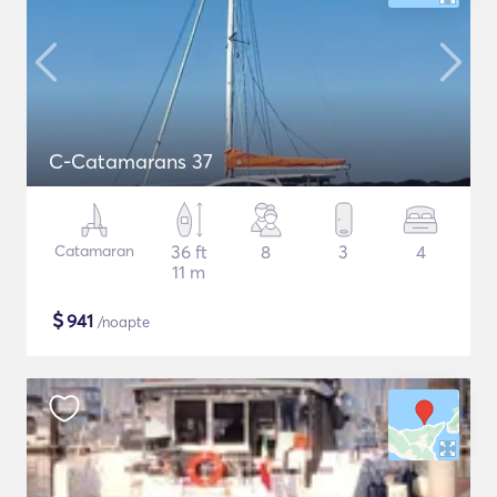
C-Catamarans 37
Catamaran
36 ft
8
3
4
11 m
$
941
/noapte