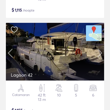
$
1,115
/noapte
Lagoon 42
Catamaran
42 ft
10
5
6
13 m