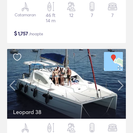
Catamaran
46 ft
12
7
7
14 m
$
1,757
/noapte
Leopard 38