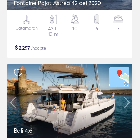
Fontaine Pajot Astrea 42 del 2020
Catamaran
42 ft
10
6
7
13 m
$
2,297
/noapte
Bali 4.6