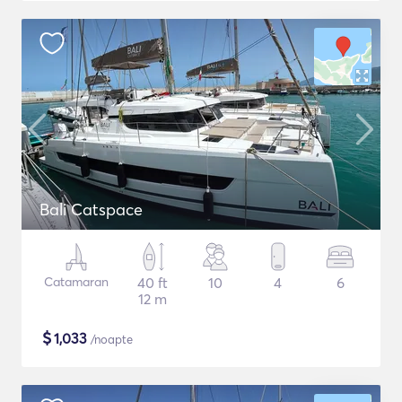
Bali Catspace
Catamaran
40 ft
10
4
6
12 m
$
1,033
/noapte