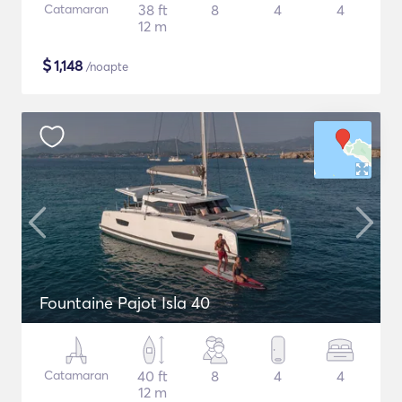
Catamaran
38 ft
8
4
4
12 m
$
1,148
/noapte
Fountaine Pajot Isla 40
Catamaran
40 ft
8
4
4
12 m