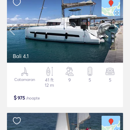
Bali 4.1
Catamaran
41 ft
9
5
5
12 m
$
975
/noapte