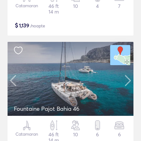
Catamaran
46 ft
10
4
7
14 m
$
1,139
/noapte
Fountaine Pajot Bahia 46
Catamaran
46 ft
10
6
6
14 m