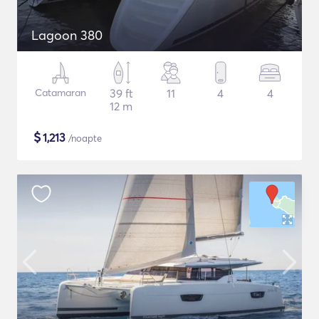
Lagoon 380
Catamaran
39 ft
11
4
4
12 m
$
1,213
/noapte