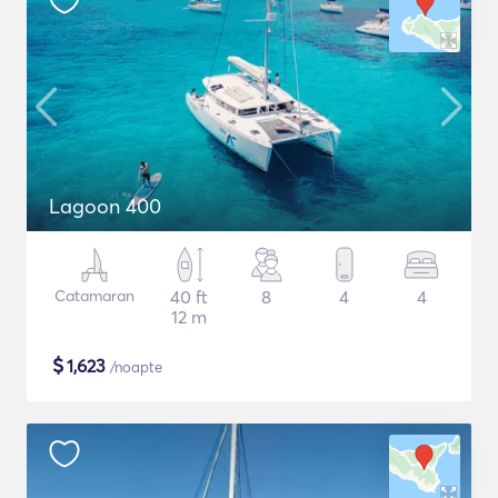
Lagoon 400
Catamaran
40 ft
8
4
4
12 m
$
1,623
/noapte