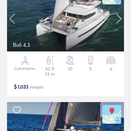
Bali 4.3
Catamaran
43 ft
10
5
6
13 m
$
1,033
/noapte