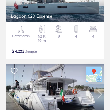
Lagoon 620 Essense
Catamaran
62 ft
8
4
4
19 m
$
4,203
/noapte