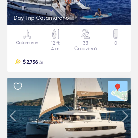
Day Trip Catamarano
Catamaran
12 ft
33
0
4 m
Croazieră
$
2,756
/zi