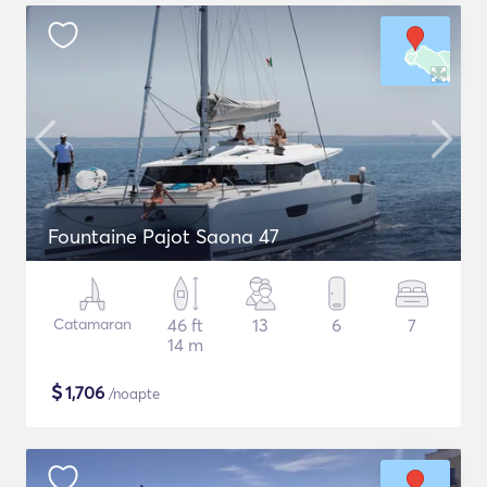
Fountaine Pajot Saona 47
Catamaran
46 ft
13
6
7
14 m
$
1,706
/noapte