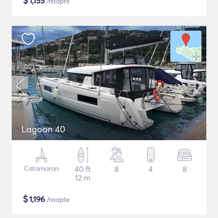
$
1,155
/noapte
Lagoon 40
Catamaran
40 ft
8
4
8
12 m
$
1,196
/noapte