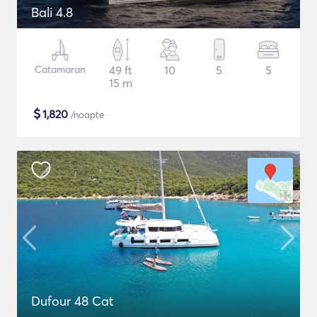
Bali 4.8
Catamaran
49 ft
10
5
5
15 m
$
1,820
/noapte
Dufour 48 Cat