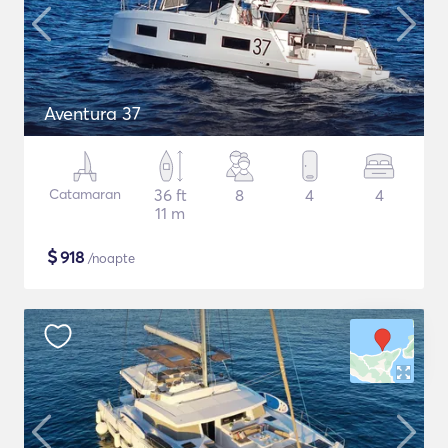
Aventura 37
Catamaran
36 ft
8
4
4
11 m
$
918
/noapte