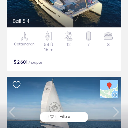
Bali 5.4
Catamaran
54 ft
12
7
8
16 m
$
2,601
/noapte
Filtre