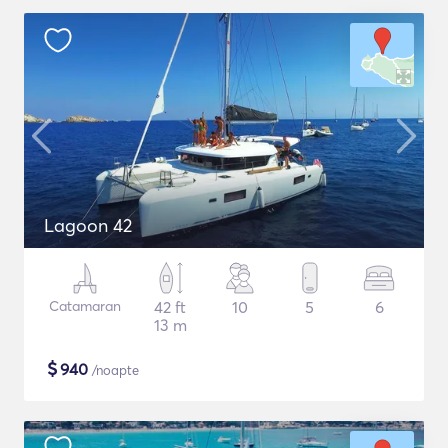
Lagoon 42
Catamaran
42 ft
10
5
6
13 m
$
940
/noapte