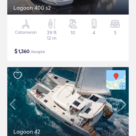
Lagoon 400 s2
Catamaran
39 ft
10
4
5
12 m
$
1,360
/noapte
Lagoon 42