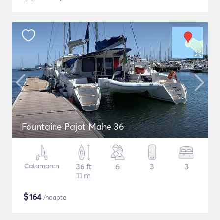
Fountaine Pajot Mahe 36
Catamaran
36 ft
6
3
3
11 m
$
164
/noapte