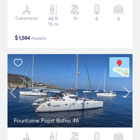
Catamaran
48 ft
11
6
6
15 m
$
1,584
/noapte
Fountaine Pajot Bahia 46