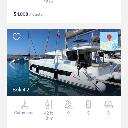
12 m
$
1,008
/noapte
Bali 4.2
Catamaran
42 ft
9
5
5
13 m