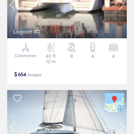
Lagoon 40
Catamaran
40 ft
8
4
4
12 m
$
654
/noapte