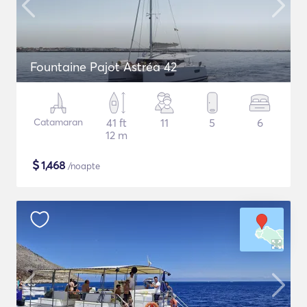
Fountaine Pajot Astréa 42
Catamaran
41 ft
11
5
6
12 m
$
1,468
/noapte