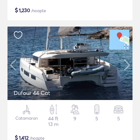
$
1,230
/noapte
Dufour 44 Cat
Catamaran
44 ft
9
5
5
13 m
$
1,412
/noapte