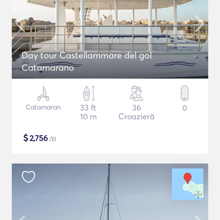
Day tour Castellammare del gol
Catamarano
Catamaran
33 ft
36
0
10 m
Croazieră
$
2,756
/zi