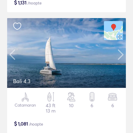
$
1,131
/noapte
Bali 4.3
Catamaran
43 ft
10
6
6
13 m
$
1,081
/noapte