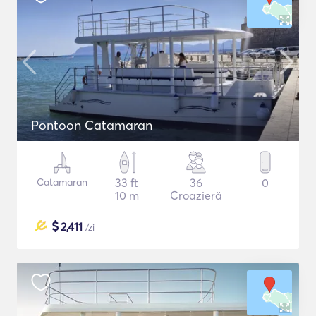
Pontoon Catamaran
Catamaran
33 ft
36
0
10 m
Croazieră
$
2,411
/zi