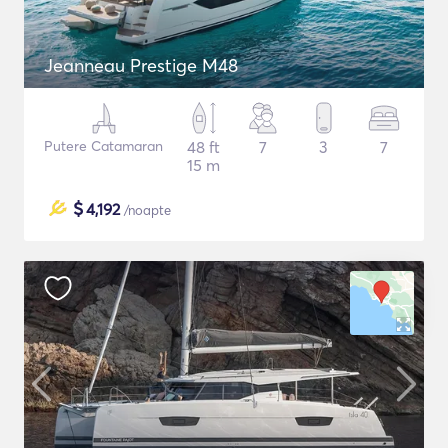
Jeanneau Prestige M48
Putere Catamaran
48 ft
7
3
7
15 m
$
4,192
/noapte