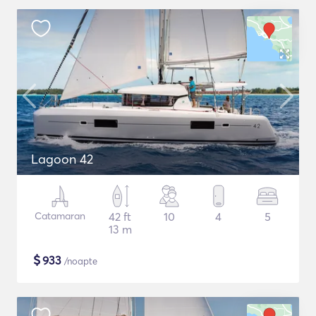
Lagoon 42
Catamaran
42 ft
10
4
5
13 m
$
933
/noapte