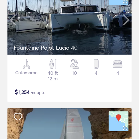
Fountaine Pajot Lucia 40
Catamaran
40 ft
10
4
4
12 m
$
1,254
/noapte