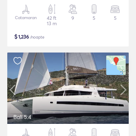
Catamaran
42 ft
9
5
5
13 m
$
1,236
/noapte
Bali 5.4