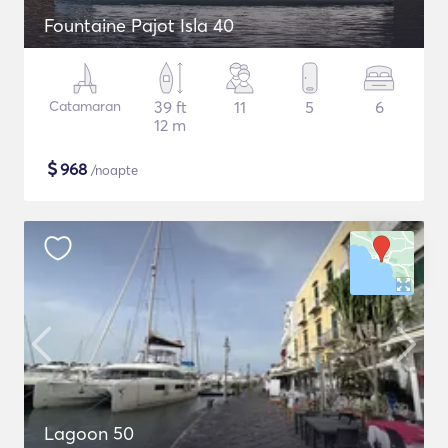
Fountaine Pajot Isla 40
Catamaran
39 ft
11
5
6
12 m
$
968
/noapte
Lagoon 50