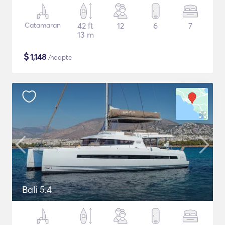
Catamaran
42 ft
12
6
7
13 m
$
1,148
/noapte
Bali 5.4