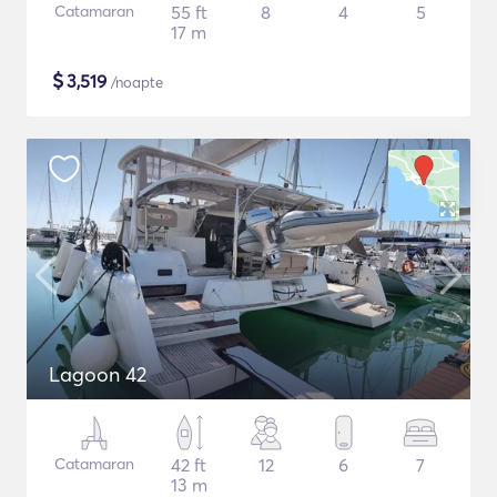
Catamaran
55 ft
8
4
5
17 m
$
3,519
/noapte
Lagoon 42
Catamaran
42 ft
12
6
7
13 m