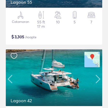
Lagoon 55
Catamaran
55 ft
10
5
7
17 m
$
3,305
/noapte
Lagoon 42