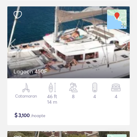
Lagoon 450F
Catamaran
46 ft
8
4
4
14 m
$
3,100
/noapte