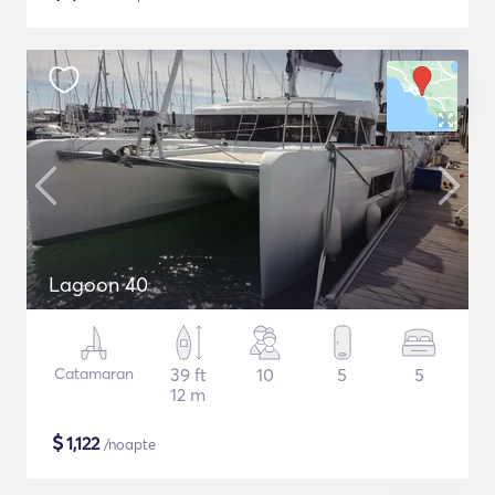
Lagoon 40
Catamaran
39 ft
10
5
5
12 m
$
1,122
/noapte