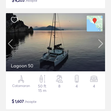
$
4,203
/noapte
Lagoon 50
Catamaran
50 ft
8
4
4
15 m
$
1,607
/noapte