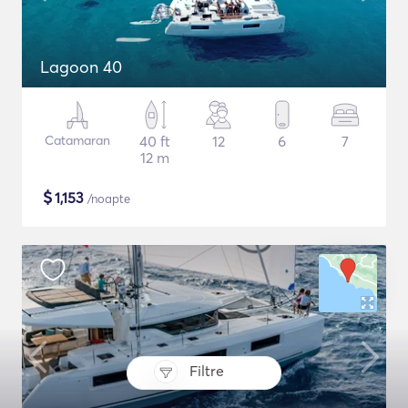
Lagoon 40
Catamaran
40 ft
12
6
7
12 m
$
1,153
/noapte
Filtre