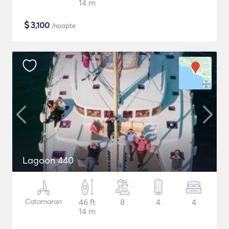
14 m
$
3,100
/noapte
Lagoon 440
Catamaran
46 ft
8
4
4
14 m