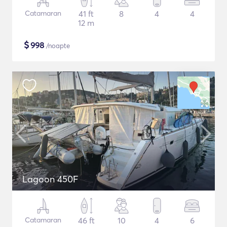
Catamaran
41 ft
8
4
4
12 m
$
998
/noapte
Lagoon 450F
Catamaran
46 ft
10
4
6