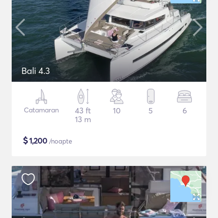
Bali 4.3
Catamaran
43 ft
10
5
6
13 m
$
1,200
/noapte