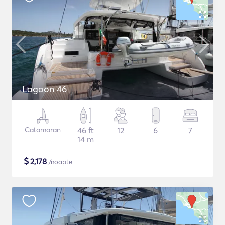
Lagoon 46
Catamaran
46 ft
12
6
7
14 m
$
2,178
/noapte