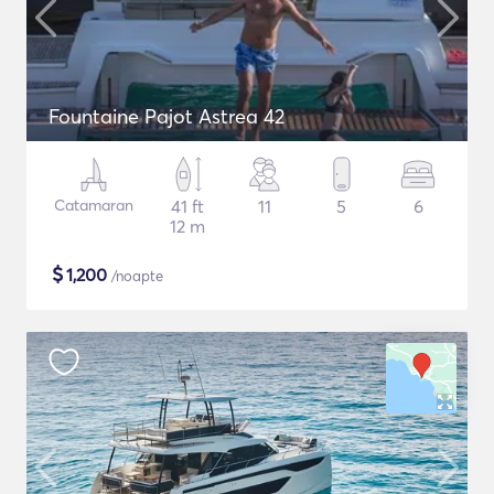
Fountaine Pajot Astrea 42
Catamaran
41 ft
11
5
6
12 m
$
1,200
/noapte