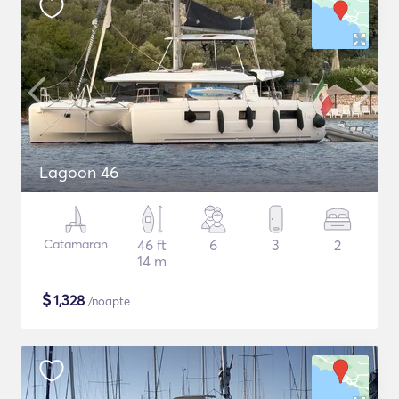
Lagoon 46
Catamaran
46 ft
6
3
2
14 m
$
1,328
/noapte