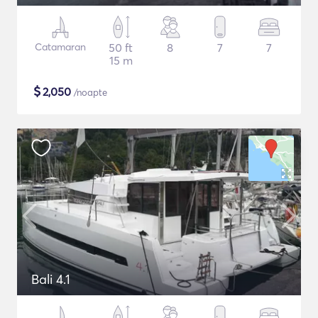
Catamaran
50 ft
8
7
7
15 m
$
2,050
/noapte
Bali 4.1