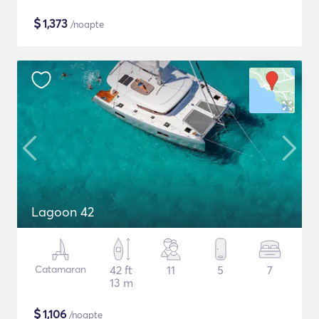
$
1,373
/noapte
Lagoon 42
Catamaran
42 ft
11
5
7
13 m
$
1,106
/noapte