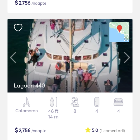
$
2,756
/noapte
Lagoon 440
Catamaran
46 ft
8
4
4
14 m
$
2,756
5.0
/noapte
(1
comentarii
)