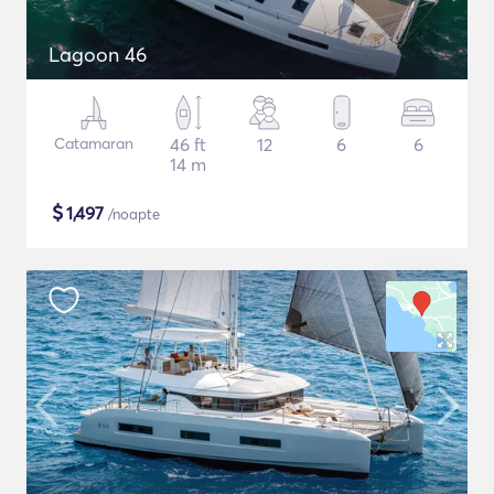
Lagoon 46
Catamaran
46 ft
12
6
6
14 m
$
1,497
/noapte