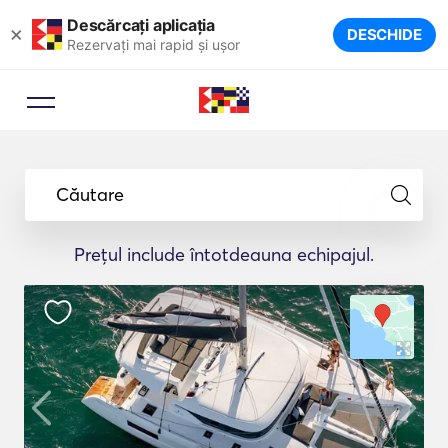
Descărcați aplicația
×
DESCHIDE
Rezervați mai rapid și ușor
Căutare
Prețul include întotdeauna echipajul.