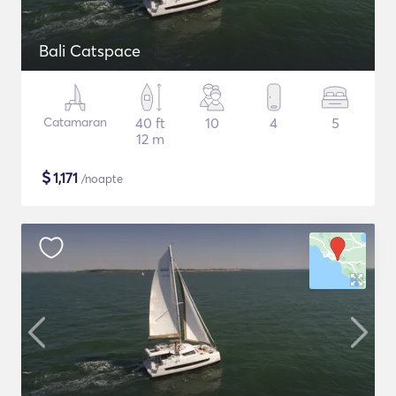
Bali Catspace
Catamaran
40 ft
10
4
5
12 m
$
1,171
/noapte