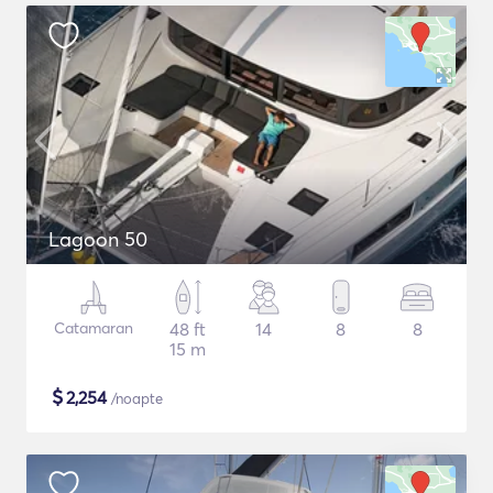
Lagoon 50
Catamaran
48 ft
14
8
8
15 m
$
2,254
/noapte