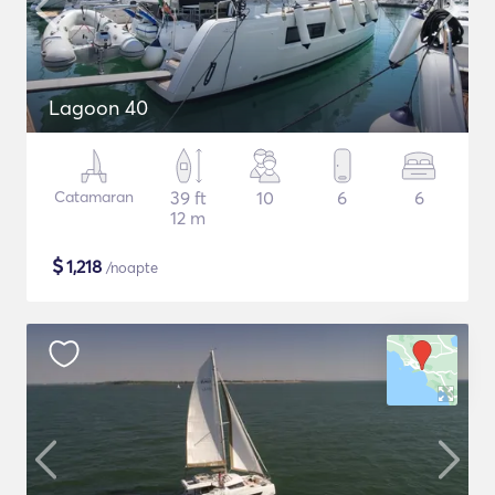
Lagoon 40
Catamaran
39 ft
10
6
6
12 m
$
1,218
/noapte