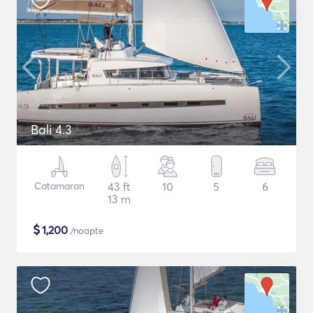
Bali 4.3
Catamaran
43 ft
10
5
6
13 m
$
1,200
/noapte