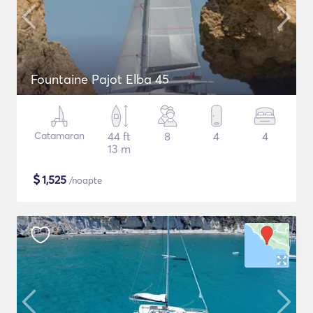
Fountaine Pajot Elba 45
Catamaran
44 ft
8
4
4
13 m
$
1,525
/noapte