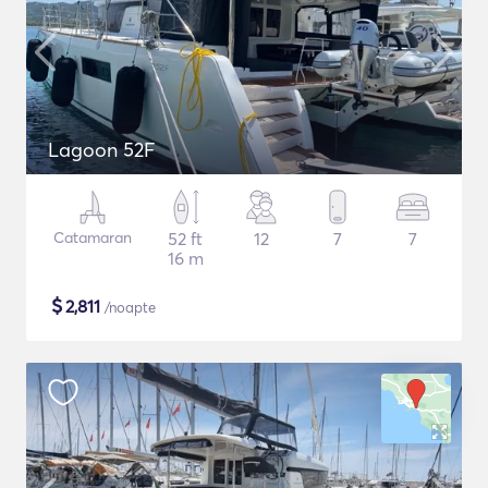
Lagoon 52F
Catamaran
52 ft
12
7
7
16 m
$
2,811
/noapte