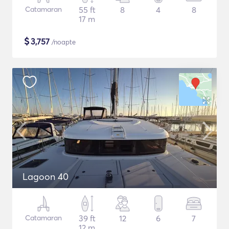
Catamaran
55 ft
8
4
8
17 m
$
3,757
/noapte
Lagoon 40
Catamaran
39 ft
12
6
7
12 m