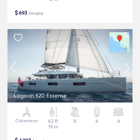
$
693
/noapte
Lagoon 620 Essense
Catamaran
62 ft
8
4
4
19 m