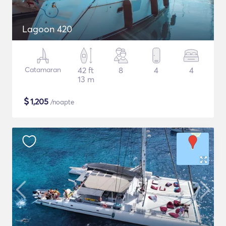
Lagoon 420
Catamaran
42 ft
8
4
4
13 m
$
1,205
/noapte