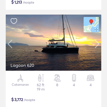
$
1,213
/noapte
Lagoon 620
Catamaran
62 ft
8
4
4
19 m
$
3,772
/noapte