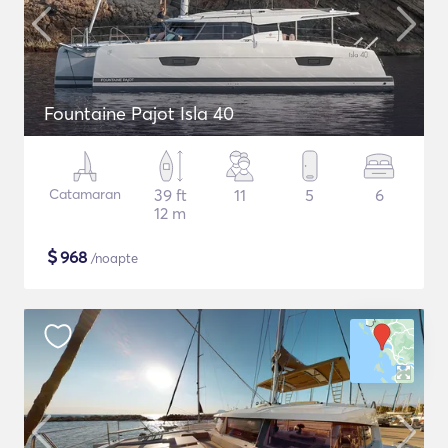
Fountaine Pajot Isla 40
Catamaran
39 ft
11
5
6
12 m
$
968
/noapte