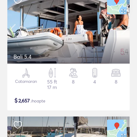
Bali 5.4
Catamaran
55 ft
8
4
8
17 m
$
2,657
/noapte