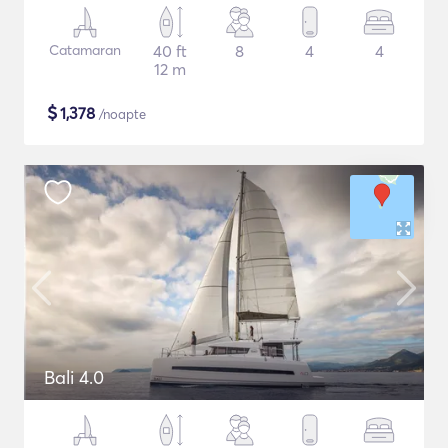
Catamaran
40 ft
8
4
4
12 m
$
1,378
/noapte
Bali 4.0