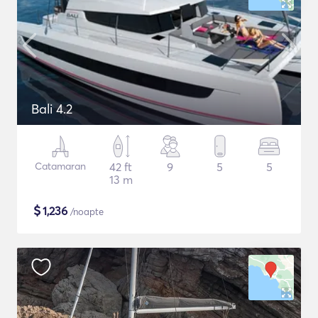
Bali 4.2
Catamaran
42 ft
9
5
5
13 m
$
1,236
/noapte