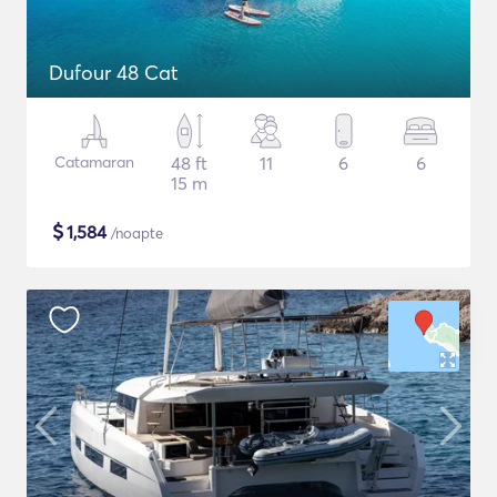
Dufour 48 Cat
Catamaran
48 ft
11
6
6
15 m
$
1,584
/noapte