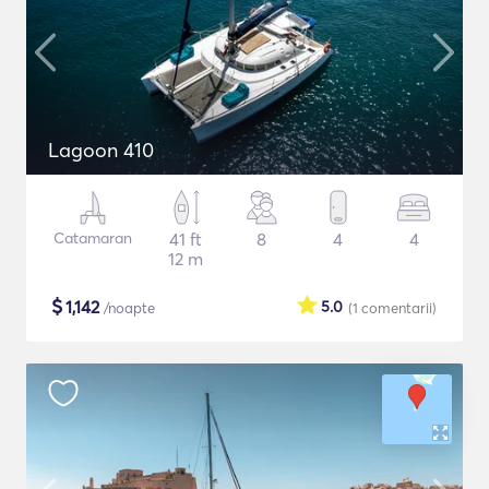
Lagoon 410
Catamaran
41 ft
8
4
4
12 m
$
1,142
5.0
/noapte
(1
comentarii
)