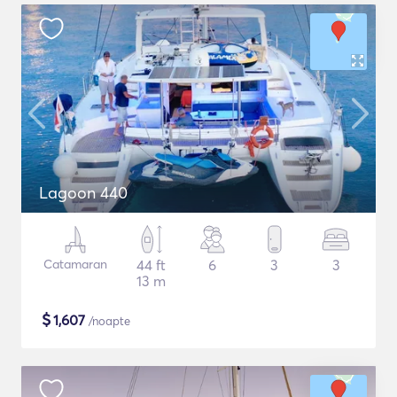
Lagoon 440
Catamaran
44 ft
6
3
3
13 m
$
1,607
/noapte