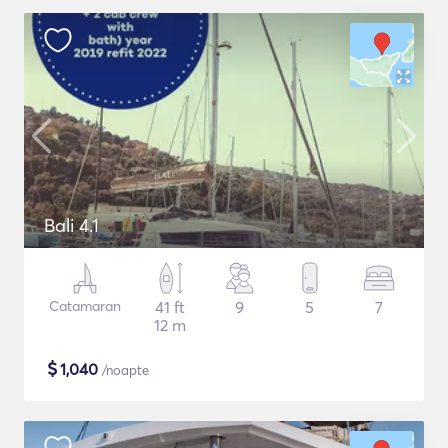
Bali 4.1
Catamaran
41 ft
9
5
7
12 m
$
1,040
/noapte