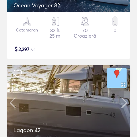
Ocean Voyager 82
Catamaran
82 ft
70
0
25 m
Croazieră
$
2,297
/zi
Lagoon 42