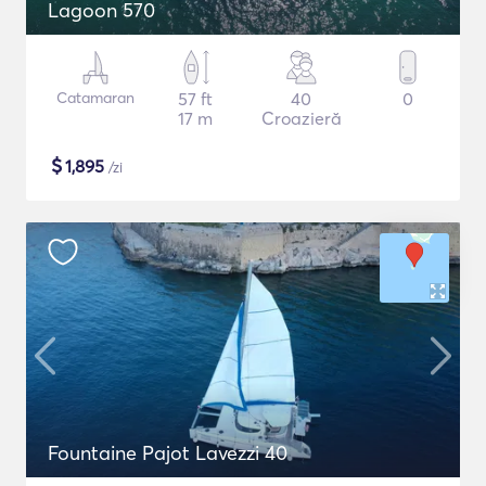
Lagoon 570
Catamaran
57 ft
40
0
17 m
Croazieră
$
1,895
/zi
Fountaine Pajot Lavezzi 40