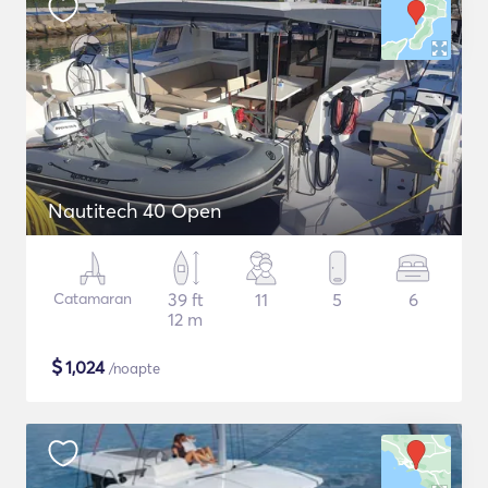
Nautitech 40 Open
Catamaran
39 ft
11
5
6
12 m
$
1,024
/noapte