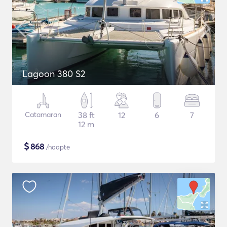
Lagoon 380 S2
Catamaran
38 ft
12
6
7
12 m
$
868
/noapte