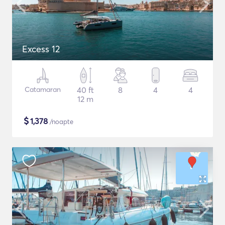
Excess 12
Catamaran
40 ft
8
4
4
12 m
$
1,378
/noapte