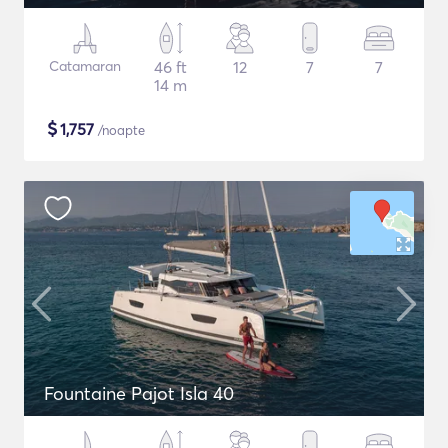
Catamaran
46 ft
12
7
7
14 m
$
1,757
/noapte
Fountaine Pajot Isla 40