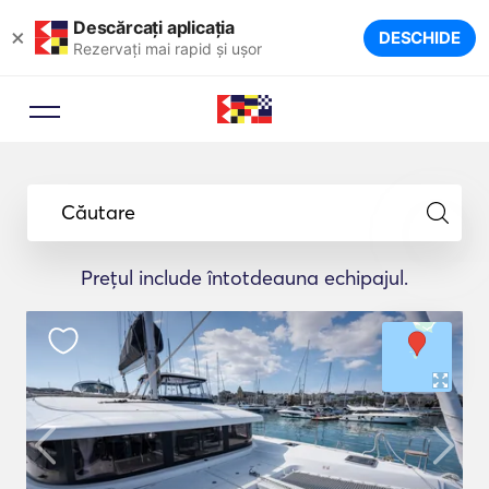
Descărcați aplicația
×
DESCHIDE
Rezervați mai rapid și ușor
Căutare
Prețul include întotdeauna echipajul.