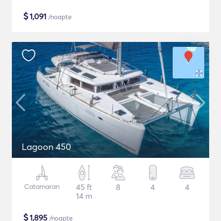
$
1,091
/noapte
Lagoon 450
Catamaran
45 ft
8
4
4
14 m
$
1,895
/noapte