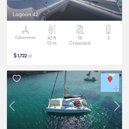
Lagoon 42
Catamaran
42 ft
15
3
13 m
Croazieră
$
1,722
/zi