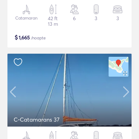
Catamaran
42 ft
6
3
3
13 m
$
1,665
/noapte
C-Catamarans 37