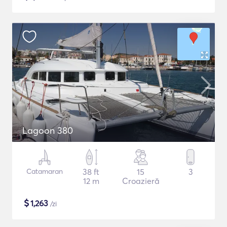
Lagoon 380
Catamaran
38 ft
15
3
12 m
Croazieră
$
1,263
/zi