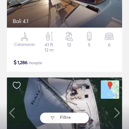
Bali 4.1
Catamaran
41 ft
12
5
6
12 m
$
1,286
/noapte
Filtre