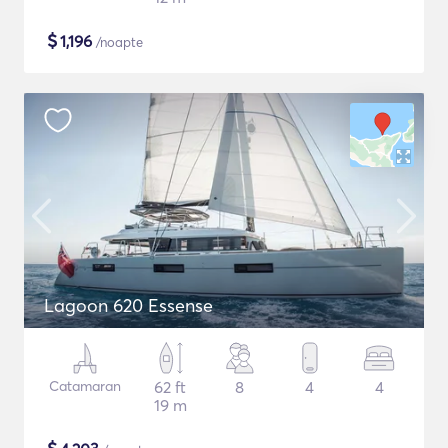
$
1,196
/noapte
Lagoon 620 Essense
Catamaran
62 ft
8
4
4
19 m