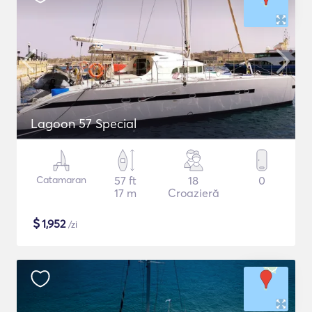
Lagoon 57 Special
Catamaran
57 ft
18
0
17 m
Croazieră
$
1,952
/zi