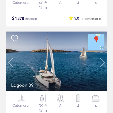
Catamaran
40 ft
8
4
4
12 m
$
1,378
5.0
/noapte
(1
comentarii
)
Lagoon 39
Catamaran
39 ft
8
4
4
12 m