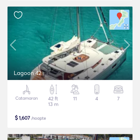
Lagoon 42
Catamaran
42 ft
11
4
7
13 m
$
1,607
/noapte