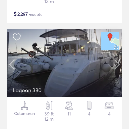
13 m
$
2,297
/noapte
Lagoon 380
Catamaran
39 ft
11
4
4
12 m