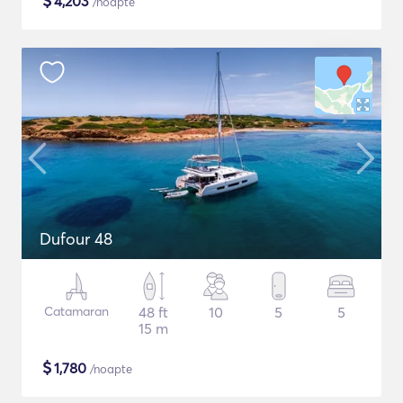
$
4,203
/noapte
Dufour 48
Catamaran
48 ft
10
5
5
15 m
$
1,780
/noapte