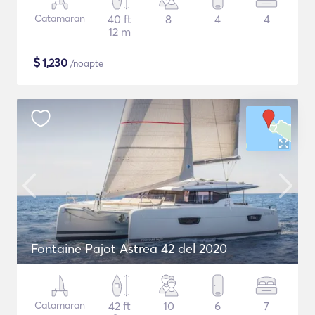
Catamaran
40 ft
8
4
4
12 m
$
1,230
/noapte
Fontaine Pajot Astrea 42 del 2020
Catamaran
42 ft
10
6
7