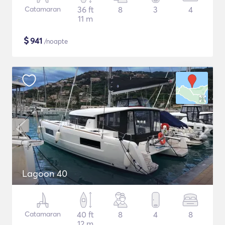
Catamaran
36 ft
8
3
4
11 m
$
941
/noapte
Lagoon 40
Catamaran
40 ft
8
4
8
12 m