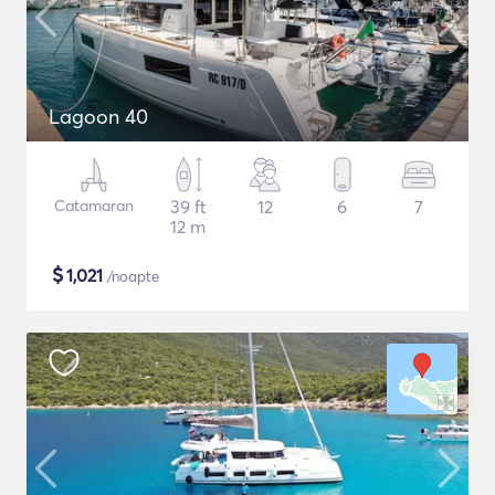
Lagoon 40
Catamaran
39 ft
12
6
7
12 m
$
1,021
/noapte