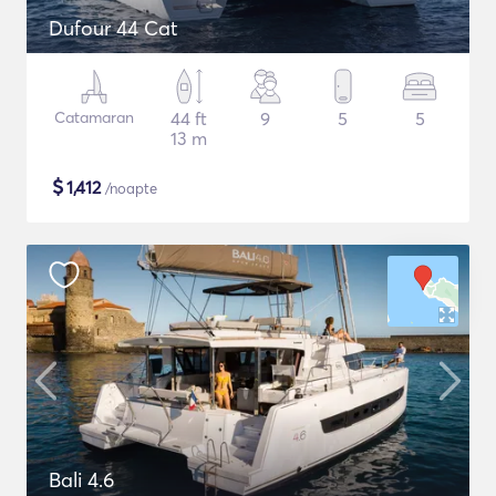
Dufour 44 Cat
Catamaran
44 ft
9
5
5
13 m
$
1,412
/noapte
Bali 4.6