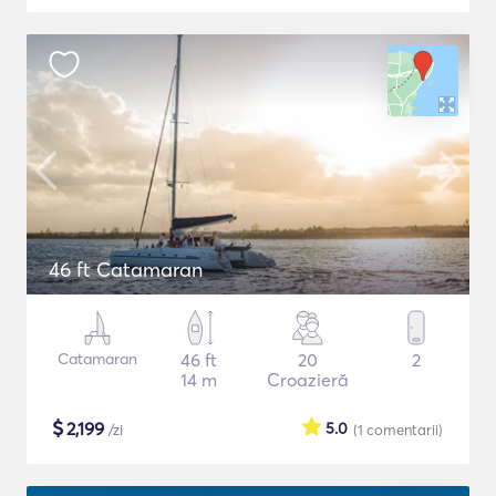
46 ft Catamaran
Catamaran
46 ft
20
2
14 m
Croazieră
$
2,199
5.0
/zi
(1
comentarii
)