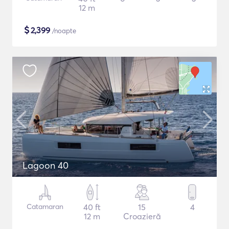
12 m
$
2,399
/noapte
Lagoon 40
Catamaran
40 ft
15
4
12 m
Croazieră