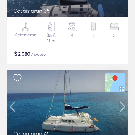
Catamaran 35
Catamaran
35 ft
4
2
2
11 m
$
2,080
/noapte
Catamaran 45