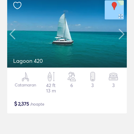
Lagoon 420
Catamaran
42 ft
6
3
3
13 m
$
2,375
/noapte