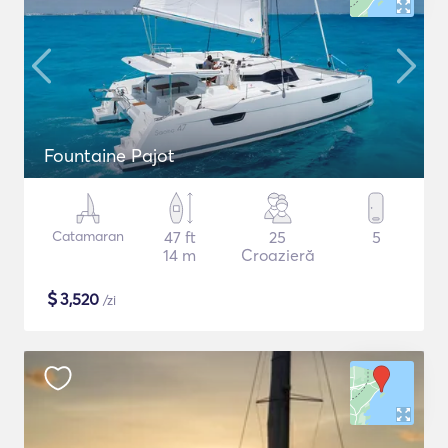
Fountaine Pajot
Catamaran
47 ft
25
5
14 m
Croazieră
$
3,520
/zi