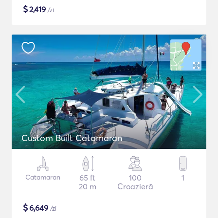
$
2,419
/zi
Custom Built Catamaran
Catamaran
65 ft
100
1
20 m
Croazieră
$
6,649
/zi