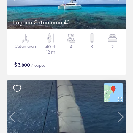
Lagoon Catamaran 40
Catamaran
40 ft
4
3
2
12 m
$
3,800
/noapte