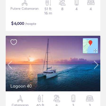
Putere Catamaran
51 ft
8
4
4
16 m
$
6,000
/noapte
Lagoon 40
Catamaran
40 ft
6
3
3