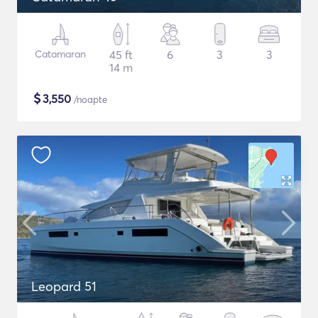
Catamaran
45 ft
6
3
3
14 m
$
3,550
/noapte
Leopard 51