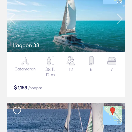
Lagoon 38
Catamaran
38 ft
12
6
7
12 m
$
1,159
/noapte