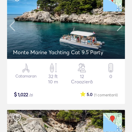
Monte Marine Yachting Cat 9.5 Party
Catamaran
32 ft
12
0
10 m
Croazieră
$
1,022
5.0
/zi
(1
comentarii
)