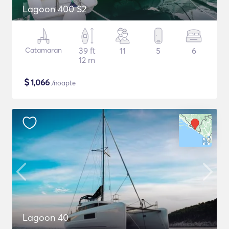
Lagoon 400 S2
Catamaran
39 ft
11
5
6
12 m
$
1,066
/noapte
Lagoon 40