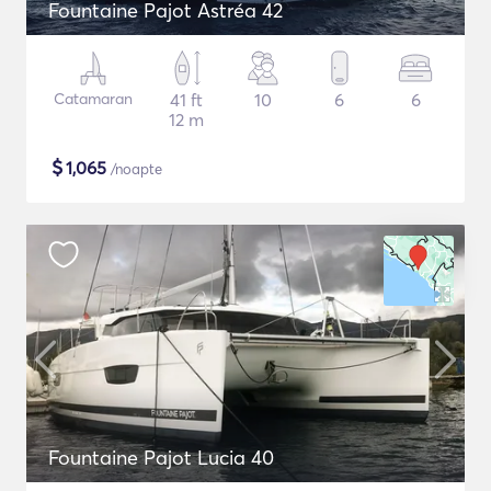
Fountaine Pajot Astréa 42
Catamaran
41 ft
10
6
6
12 m
$
1,065
/noapte
Fountaine Pajot Lucia 40