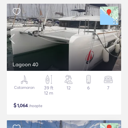
Lagoon 40
Catamaran
39 ft
12
6
7
12 m
$
1,064
/noapte