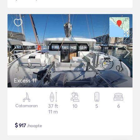
Excess 11
Catamaran
37 ft
10
5
6
11 m
$
917
/noapte