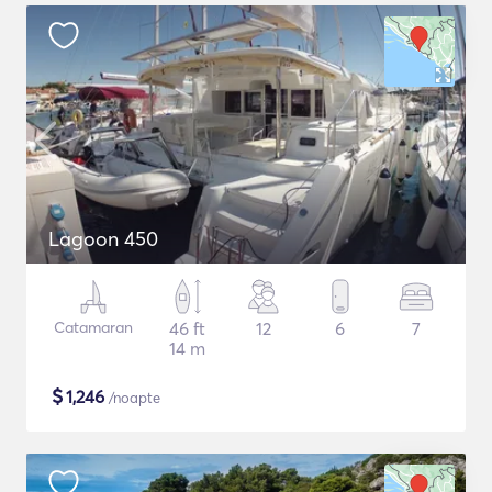
Lagoon 450
Catamaran
46 ft
12
6
7
14 m
$
1,246
/noapte