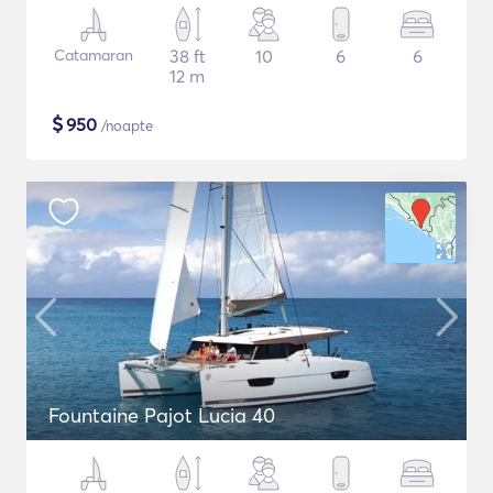
Catamaran
38 ft
10
6
6
12 m
$
950
/noapte
Fountaine Pajot Lucia 40