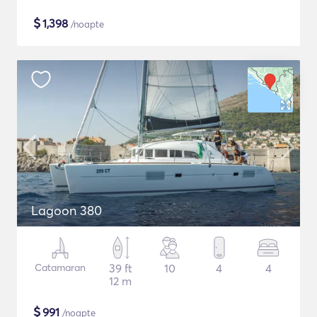
$
1,398
/noapte
Lagoon 380
Catamaran
39 ft
10
4
4
12 m
$
991
/noapte