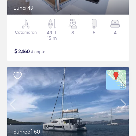
Luna 49
Catamaran
49 ft
8
6
4
15 m
$
2,460
/noapte
Sunreef 60