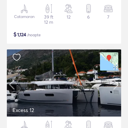
Catamaran
39 ft
12
6
7
12 m
$
1,124
/noapte
Excess 12