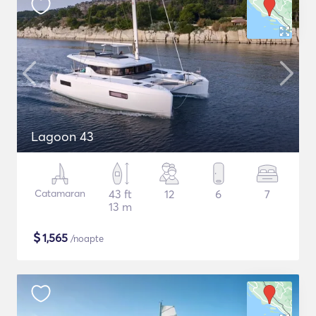
Lagoon 43
Catamaran
43 ft
12
6
7
13 m
$
1,565
/noapte