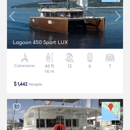
Lagoon 450 Sport LUX
Catamaran
46 ft
12
6
7
14 m
$
1,442
/noapte