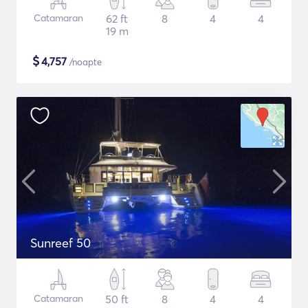
Catamaran
62 ft
8
4
4
19 m
$
4,757
/noapte
Sunreef 50
Catamaran
50 ft
8
4
4