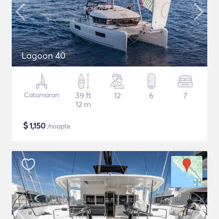
Lagoon 40
Catamaran
39 ft
12
6
7
12 m
$
1,150
/noapte