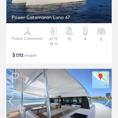
Power Catamaran Luna 47
Putere Catamaran
47 ft
10
4
6
14 m
$
1,112
/noapte