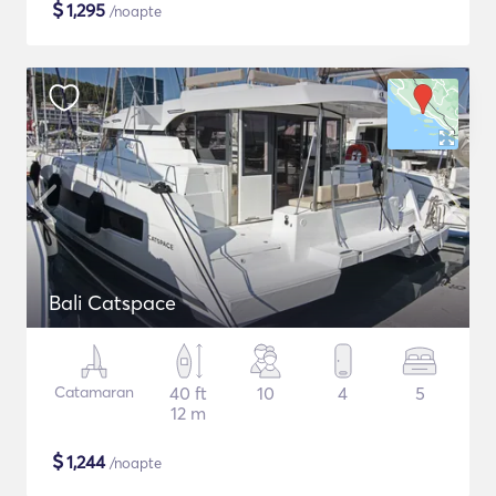
$
1,295
/noapte
Bali Catspace
Catamaran
40 ft
10
4
5
12 m
$
1,244
/noapte