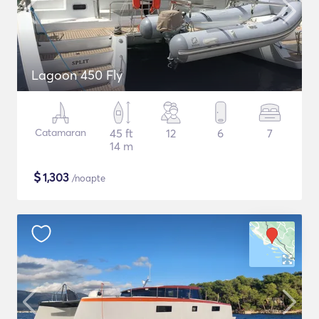
Lagoon 450 Fly
Catamaran
45 ft
12
6
7
14 m
$
1,303
/noapte