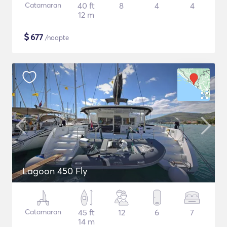
Catamaran
40 ft
8
4
4
12 m
$
677
/noapte
Lagoon 450 Fly
Catamaran
45 ft
12
6
7
14 m