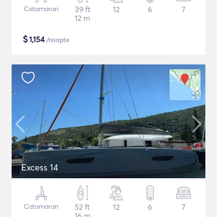
Catamaran
39 ft
12
6
7
12 m
$
1,154
/noapte
Excess 14
Catamaran
52 ft
12
6
7
16 m