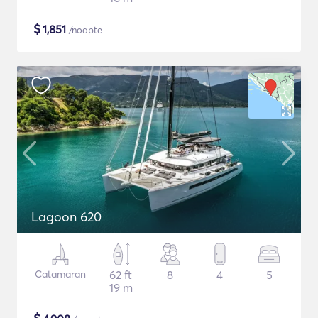
$
1,851
/noapte
Lagoon 620
Catamaran
62 ft
8
4
5
19 m