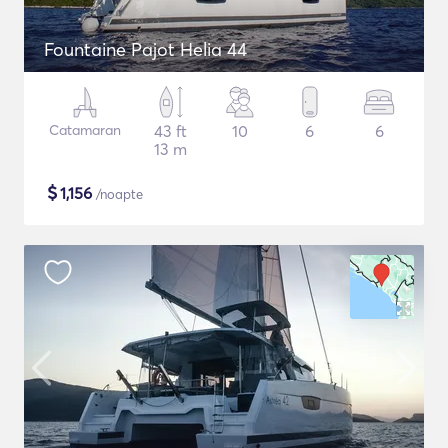
Fountaine Pajot Helia 44
Catamaran
43 ft
10
6
6
13 m
$
1,156
/noapte