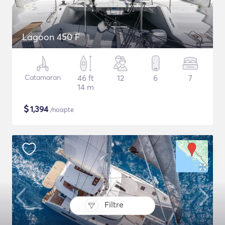
Lagoon 450 F
Catamaran
46 ft
12
6
7
14 m
$
1,394
/noapte
Filtre