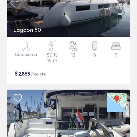
Lagoon 50
Catamaran
50 ft
13
6
7
15 m
$
2,865
/noapte