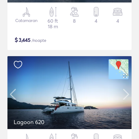
Catamaran
60 ft
8
4
4
18 m
$
3,445
/noapte
Lagoon 620