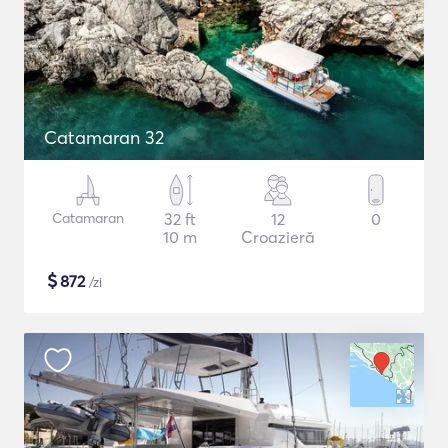
Catamaran 32
Catamaran
32 ft
12
0
10 m
Croazieră
$
872
/zi