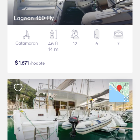
Lagoon 450 Fly
Catamaran
46 ft
12
6
7
14 m
$
1,671
/noapte