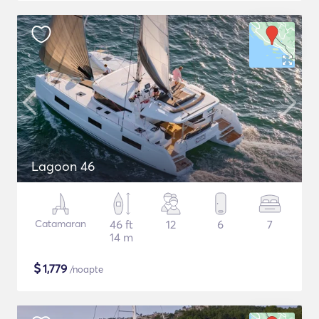
Lagoon 46
Catamaran
46 ft
12
6
7
14 m
$
1,779
/noapte