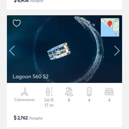
$
4,908
/noapte
Lagoon 560 S2
Catamaran
56 ft
8
4
4
17 m
$
2,762
/noapte