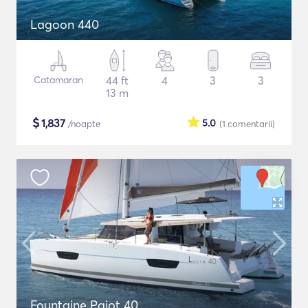
Lagoon 440
Catamaran
44 ft
4
3
3
13 m
$
1,837
5.0
/noapte
(1
comentarii
)
Fountaine Pajot 40