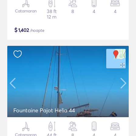
Catamaran
38 ft
8
4
4
12 m
$
1,402
/noapte
Fountaine Pajot Helia 44
Catamaran
44 ft
8
4
4