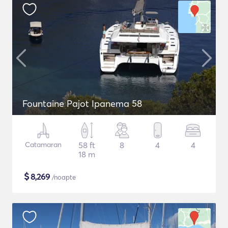
Fountaine Pajot Ipanema 58
Catamaran
58 ft
8
4
4
18 m
$
8,269
/noapte