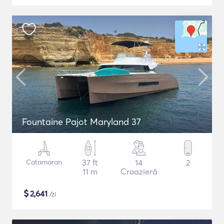
Fountaine Pajot Maryland 37
Catamaran
37 ft
14
2
11 m
Croazieră
$
2,641
/zi