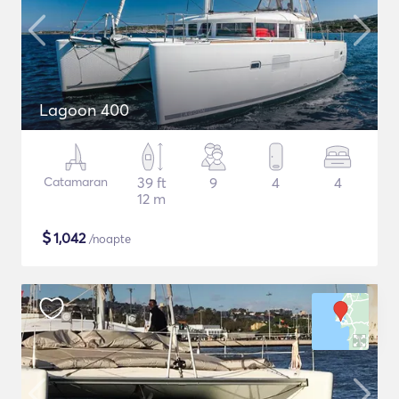
Lagoon 400
Catamaran
39 ft
9
4
4
12 m
$
1,042
/noapte