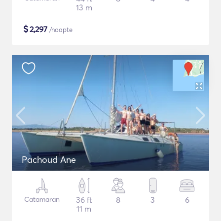
13 m
$
2,297
/noapte
Pachoud Ane
Catamaran
36 ft
8
3
6
11 m