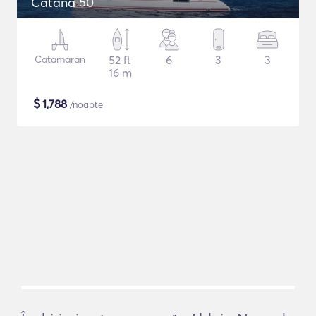
Catana 50
Catamaran
52 ft
6
3
3
16 m
$
1,788
/noapte