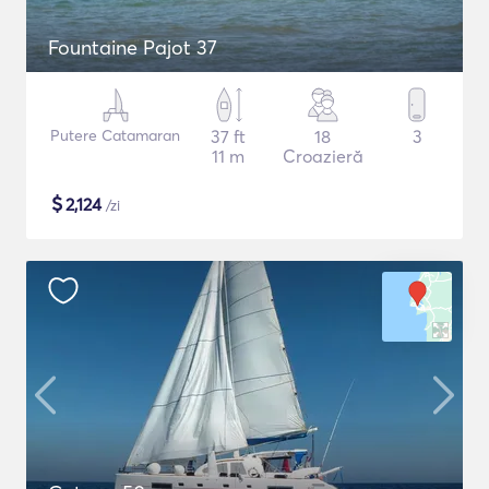
Fountaine Pajot 37
Putere Catamaran
37 ft
18
3
11 m
Croazieră
$
2,124
/zi