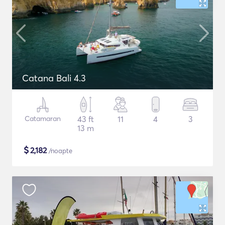
Catana Bali 4.3
Catamaran
43 ft
11
4
3
13 m
$
2,182
/noapte