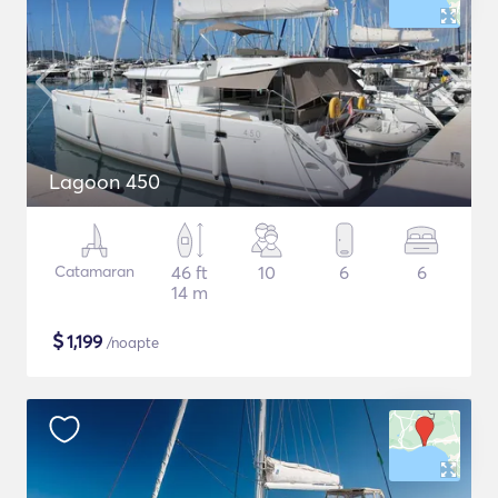
Lagoon 450
Catamaran
46 ft
10
6
6
14 m
$
1,199
/noapte