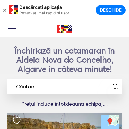
Descărcați aplicația
×
DESCHIDE
Rezervați mai rapid și ușor
Închiriază un catamaran în
Aldeia Nova do Concelho,
Algarve în câteva minute!
Căutare
Prețul include întotdeauna echipajul.