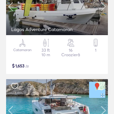
Lagos Adventure Catamaran
Catamaran
33 ft
16
1
10 m
Croazieră
$
1,653
/zi