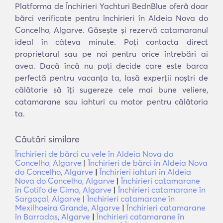
Platforma de Închirieri Yachturi BednBlue oferă doar
bărci verificate pentru închirieri în Aldeia Nova do
Concelho, Algarve. Găsește și rezervă catamaranul
ideal în câteva minute. Poți contacta direct
proprietarul sau pe noi pentru orice întrebări ai
avea. Dacă încă nu poți decide care este barca
perfectă pentru vacanța ta, lasă experții noștri de
călătorie să îți sugereze cele mai bune veliere,
catamarane sau iahturi cu motor pentru călătoria
ta.
Căutări similare
Închirieri de bărci cu vele în Aldeia Nova do
Concelho, Algarve
|
Închirieri de bărci în Aldeia Nova
do Concelho, Algarve
|
Închirieri iahturi în Aldeia
Nova do Concelho, Algarve
|
Închirieri catamarane
în Cotifo de Cima, Algarve
|
Închirieri catamarane în
Sargaçal, Algarve
|
Închirieri catamarane în
Mexilhoeira Grande, Algarve
|
Închirieri catamarane
în Barradas, Algarve
|
Închirieri catamarane în