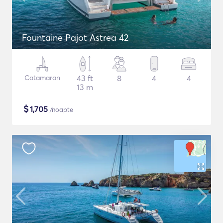
Fountaine Pajot Astrea 42
Catamaran
43 ft
8
4
4
13 m
$
1,705
/noapte