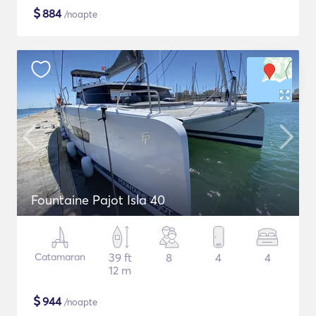
$
884
/noapte
Fountaine Pajot Isla 40
Catamaran
39 ft
8
4
4
12 m
$
944
/noapte