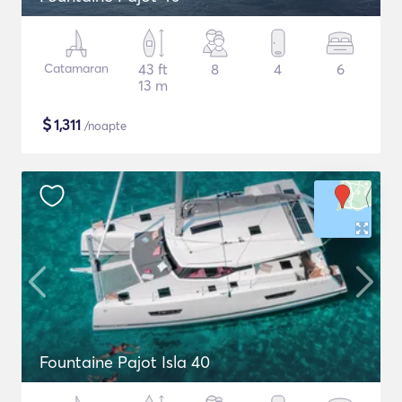
Catamaran
43 ft
8
4
6
13 m
$
1,311
/noapte
Fountaine Pajot Isla 40