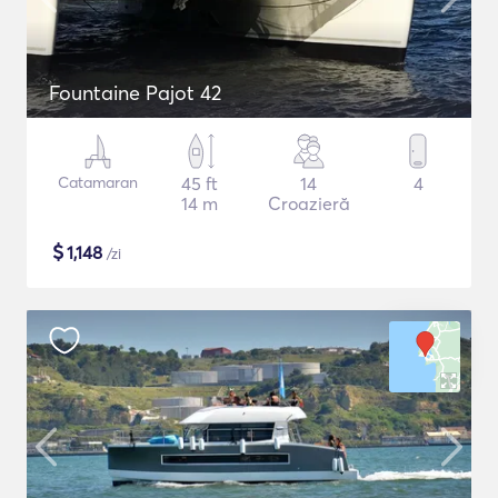
Fountaine Pajot 42
Catamaran
45 ft
14
4
14 m
Croazieră
$
1,148
/zi