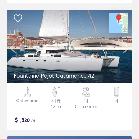
Fountaine Pajot Casamance 42
Catamaran
41 ft
14
4
12 m
Croazieră
$
1,320
/zi