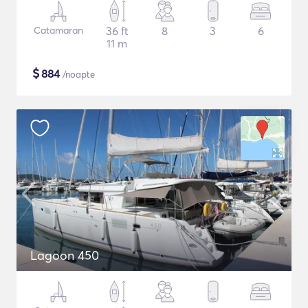
Catamaran
36 ft
8
3
6
11 m
$
884
/noapte
Lagoon 450