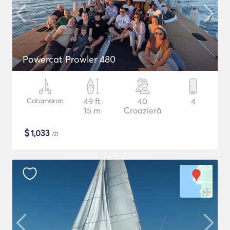
Powercat Prowler 480
Catamaran
49 ft
40
4
15 m
Croazieră
$
1,033
/zi