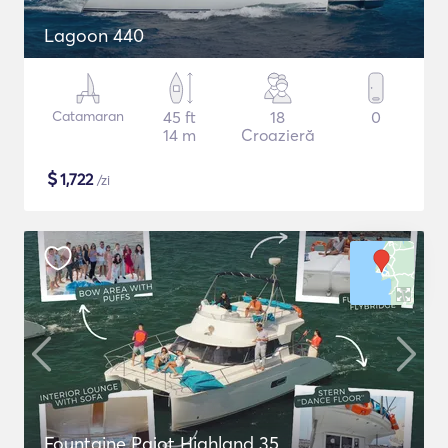
Lagoon 440
Catamaran
45 ft
18
0
14 m
Croazieră
$
1,722
/zi
Fountaine Pajot Highland 35