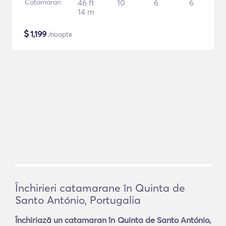
Catamaran
46 ft
10
6
6
14 m
$
1,199
/noapte
Închirieri catamarane în Quinta de
Santo António, Portugalia
Închiriază un catamaran în Quinta de Santo António,