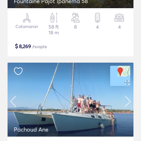
Fountaine Pajot Ipanema 58
Catamaran
58 ft
8
4
4
18 m
$
8,269
/noapte
Pachoud Ane