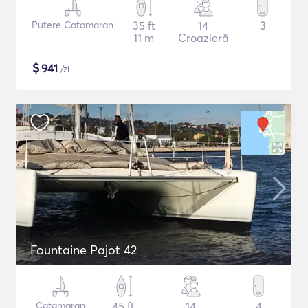
Putere Catamaran
35 ft
14
3
11 m
Croazieră
$
941
/zi
Fountaine Pajot 42
Catamaran
45 ft
14
4