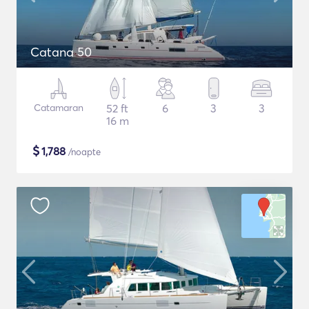
Catana 50
Catamaran
52 ft
6
3
3
16 m
$
1,788
/noapte