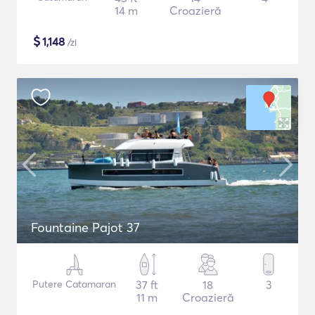
14 m
Croazieră
$
1,148
/zi
Fountaine Pajot 37
Putere Catamaran
37 ft
18
3
11 m
Croazieră