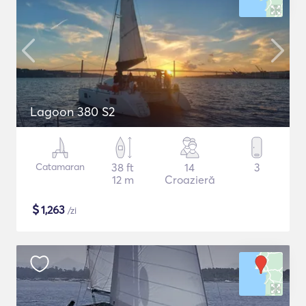
Lagoon 380 S2
Catamaran
38 ft
14
3
12 m
Croazieră
$
1,263
/zi