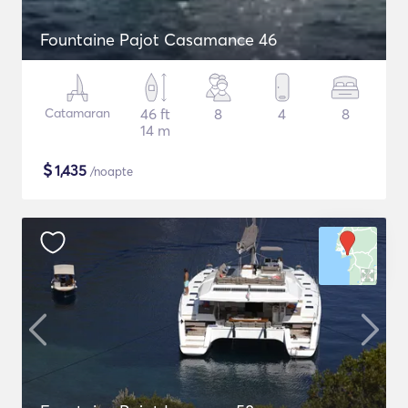
Fountaine Pajot Casamance 46
Catamaran
46 ft
8
4
8
14 m
$
1,435
/noapte