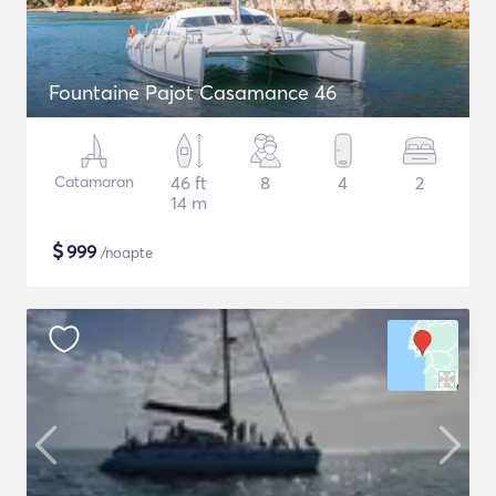
Fountaine Pajot Casamance 46
Catamaran
46 ft
8
4
2
14 m
$
999
/noapte