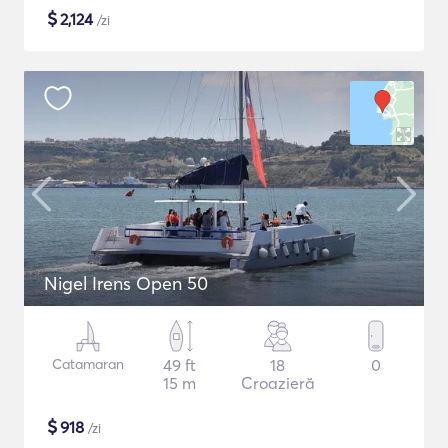
$
2,124
/zi
Nigel Irens Open 50
Catamaran
49 ft
18
0
15 m
Croazieră
$
918
/zi