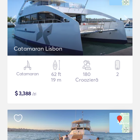
Catamaran Lisbon
Catamaran
62 ft
180
2
19 m
Croazieră
$
3,388
/zi