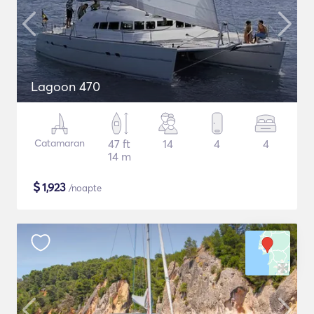
Lagoon 470
Catamaran
47 ft
14
4
4
14 m
$
1,923
/noapte