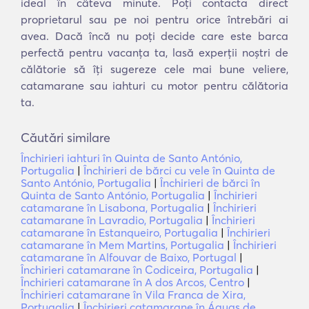
ideal în câteva minute. Poți contacta direct
proprietarul sau pe noi pentru orice întrebări ai
avea. Dacă încă nu poți decide care este barca
perfectă pentru vacanța ta, lasă experții noștri de
călătorie să îți sugereze cele mai bune veliere,
catamarane sau iahturi cu motor pentru călătoria
ta.
Căutări similare
Închirieri iahturi în Quinta de Santo António,
Portugalia
|
Închirieri de bărci cu vele în Quinta de
Santo António, Portugalia
|
Închirieri de bărci în
Quinta de Santo António, Portugalia
|
Închirieri
catamarane în Lisabona, Portugalia
|
Închirieri
catamarane în Lavradio, Portugalia
|
Închirieri
catamarane în Estanqueiro, Portugalia
|
Închirieri
catamarane în Mem Martins, Portugalia
|
Închirieri
catamarane în Alfouvar de Baixo, Portugal
|
Închirieri catamarane în Codiceira, Portugalia
|
Închirieri catamarane în A dos Arcos, Centro
|
Închirieri catamarane în Vila Franca de Xira,
Portugalia
|
Închirieri catamarane în Águas de