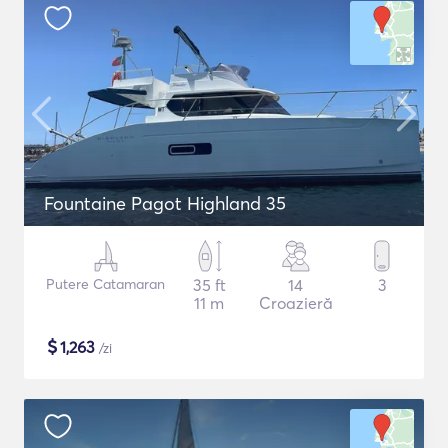
Fountaine Pagot Highland 35
Putere Catamaran
35 ft
14
3
11 m
Croazieră
$
1,263
/zi