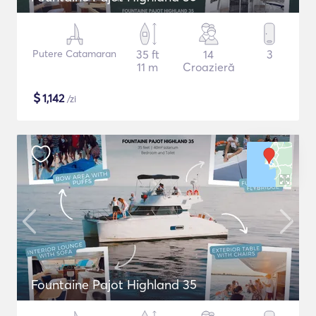
Putere Catamaran
35 ft
14
3
11 m
Croazieră
$
1,142
/zi
Fountaine Pajot Highland 35