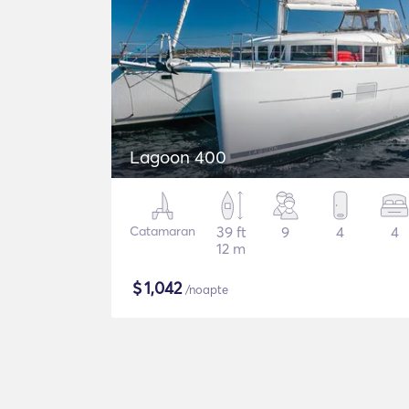
Lagoon 400
Catamaran
39 ft
9
4
4
12 m
$
1,042
/noapte