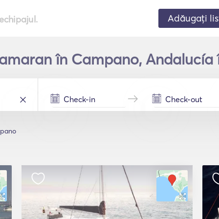
Adăugați lis
echipajul.
atamaran în Campano, Andalucía î
pano