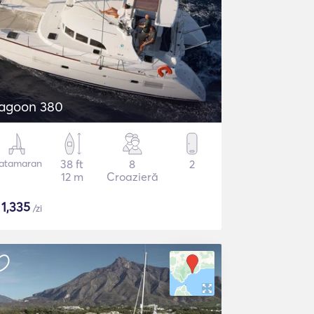
agoon 380
atamaran
38 ft
8
2
12 m
Croazieră
$
1,335
/zi