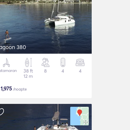
agoon 380
atamaran
38 ft
8
4
4
12 m
$
1,975
/noapte