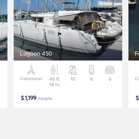
Lagoon 450
F
Catamaran
46 ft
10
6
6
C
14 m
$
1,199
/noapte