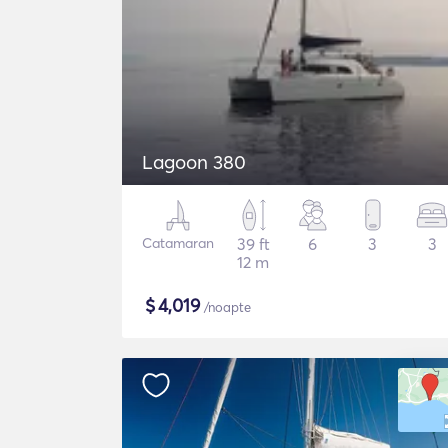
Lagoon 380
Catamaran
39 ft
6
3
3
12 m
$
4,019
/noapte