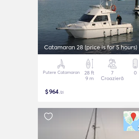
Catamaran 28 (price is for 5 hours)
Putere Catamaran
28 ft
7
0
9 m
Croazieră
$
964
/zi