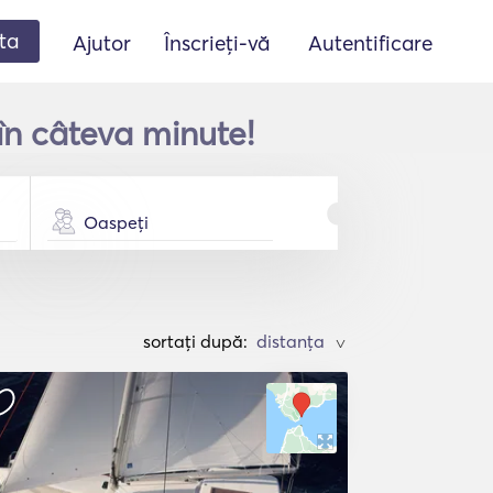
ta
Ajutor
Înscrieți-vă
Autentificare
n câteva minute!
Oaspeți
sortați după:
>