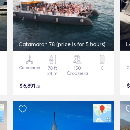
Catamaran 78 (price is for 5 hours)
L
Catamaran
78 ft
150
0
C
24 m
Croazieră
$
6,891
/zi