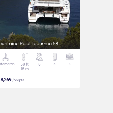
ountaine Pajot Ipanema 58
atamaran
58 ft
8
4
4
18 m
$
8,269
/noapte