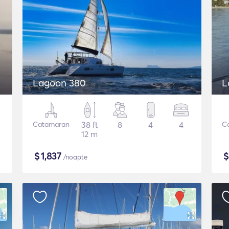
Lagoon 380
L
Catamaran
38 ft
8
4
4
C
12 m
$
1,837
/noapte