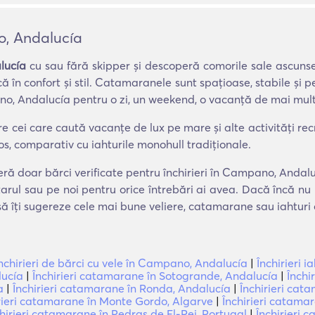
o, Andalucía
lucía
cu sau fără skipper și descoperă comorile sale ascunse
 în confort și stil. Catamaranele sunt spațioase, stabile și p
no, Andalucía pentru o zi, un weekend, o vacanță de mai multe
cei care caută vacanțe de lux pe mare și alte activități recreat
os, comparativ cu iahturile monohull tradiționale.
eră doar bărci verificate pentru închirieri în Campano, Andal
tarul sau pe noi pentru orice întrebări ai avea. Dacă încă nu
 să îți sugereze cele mai bune veliere, catamarane sau iahturi
nchirieri de bărci cu vele în Campano, Andalucía
|
Închirieri 
lucía
|
Închirieri catamarane în Sotogrande, Andalucía
|
Închi
a
|
Închirieri catamarane în Ronda, Andalucía
|
Închirieri cat
rieri catamarane în Monte Gordo, Algarve
|
Închirieri catama
hirieri catamarane în Pedras de El-Rei, Portugal
|
Închirieri 