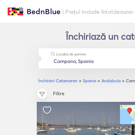
BednBlue
| Prețul include întotdeauna 
Închiriază un c
Locația de pornire
Închirieri Catamaran
Spania
Andalucía
Cam
Filtre