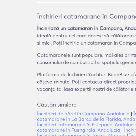
Închirieri catamarane în Campan
Închiriază un catamaran în Campano, Anda
ideală pentru cei care doresc să călătorească
și mici. Poți închiria un catamaran în Campa
Catamaranele sunt populare, mai ales printre 
consumului de combustibil și spațiului gener
Platforma de Închirieri Yachturi BednBlue of
câteva minute. Poți contacta direct proprie
vacanța ta, lasă experții noștri de călătorie
Căutări similare
Închirieri de bărci în Campano, Andalucía
|
Î
catamarane în La Barca de la Florida, Anda
Închirieri catamarane în Estepona, Andalucí
catamarane în Fuengirola, Andalucía
|
Închi
Închirieri catamarane în Tavira, Algarve
|
Înc