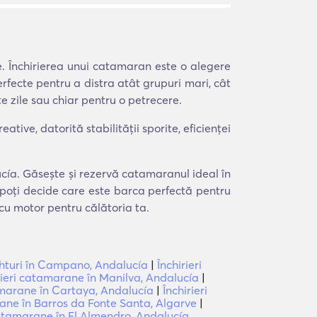
. Închirierea unui catamaran este o alegere
erfecte pentru a distra atât grupuri mari, cât
 zile sau chiar pentru o petrecere.
ive, datorită stabilității sporite, eficienței
ucía. Găsește și rezervă catamaranul ideal în
 poți decide care este barca perfectă pentru
 cu motor pentru călătoria ta.
iahturi în Campano, Andalucía
|
Închirieri
rieri catamarane în Manilva, Andalucía
|
amarane în Cartaya, Andalucía
|
Închirieri
rane în Barros da Fonte Santa, Algarve
|
catamarane în El Almendro, Andalucía