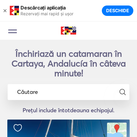
Descărcați aplicația
×
DESCHIDE
Rezervați mai rapid și ușor
Închiriază un catamaran în
Cartaya, Andalucía în câteva
minute!
Căutare
Prețul include întotdeauna echipajul.