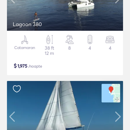
Lagoon 380
Catamaran
38 ft
8
4
4
12 m
$
1,975
/noapte