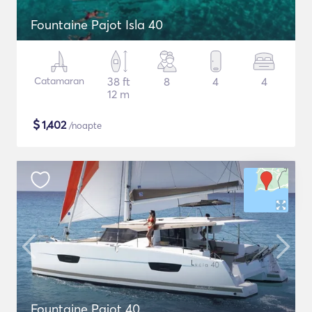
Fountaine Pajot Isla 40
Catamaran
38 ft
8
4
4
12 m
$
1,402
/noapte
Fountaine Pajot 40