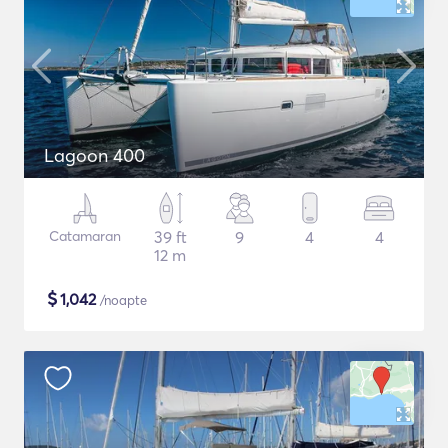
Lagoon 400
Catamaran
39 ft
9
4
4
12 m
$
1,042
/noapte