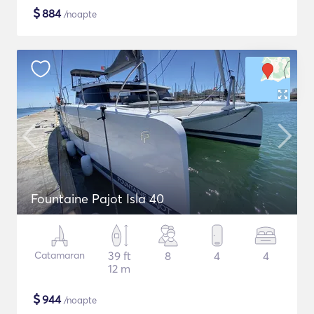
$
884
/noapte
Fountaine Pajot Isla 40
Catamaran
39 ft
8
4
4
12 m
$
944
/noapte