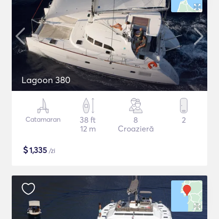
Lagoon 380
Catamaran
38 ft
8
2
12 m
Croazieră
$
1,335
/zi