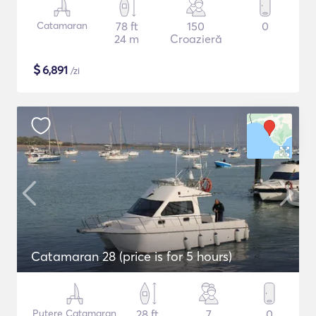
Catamaran
78 ft
150
0
24 m
Croazieră
$
6,891
/zi
Catamaran 28 (price is for 5 hours)
Putere Catamaran
28 ft
7
0