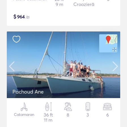
9 m
Croazieră
$
964
/zi
Pachoud Ane
Catamaran
36 ft
8
3
6
11 m