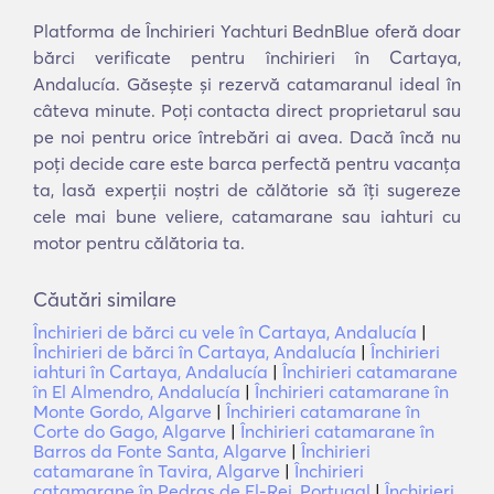
Platforma de Închirieri Yachturi BednBlue oferă doar
bărci verificate pentru închirieri în Cartaya,
Andalucía. Găsește și rezervă catamaranul ideal în
câteva minute. Poți contacta direct proprietarul sau
pe noi pentru orice întrebări ai avea. Dacă încă nu
poți decide care este barca perfectă pentru vacanța
ta, lasă experții noștri de călătorie să îți sugereze
cele mai bune veliere, catamarane sau iahturi cu
motor pentru călătoria ta.
Căutări similare
Închirieri de bărci cu vele în Cartaya, Andalucía
|
Închirieri de bărci în Cartaya, Andalucía
|
Închirieri
iahturi în Cartaya, Andalucía
|
Închirieri catamarane
în El Almendro, Andalucía
|
Închirieri catamarane în
Monte Gordo, Algarve
|
Închirieri catamarane în
Corte do Gago, Algarve
|
Închirieri catamarane în
Barros da Fonte Santa, Algarve
|
Închirieri
catamarane în Tavira, Algarve
|
Închirieri
catamarane în Pedras de El-Rei, Portugal
|
Închirieri