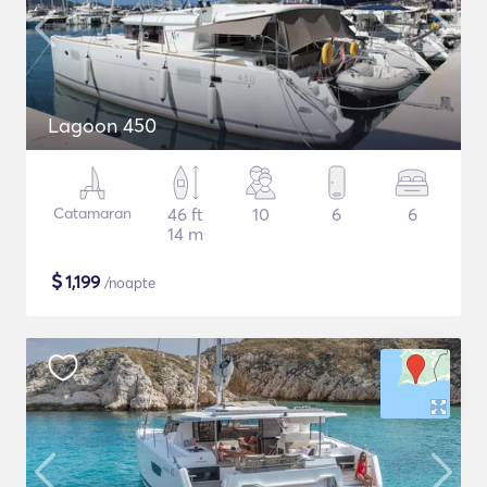
Lagoon 450
Catamaran
46 ft
10
6
6
14 m
$
1,199
/noapte