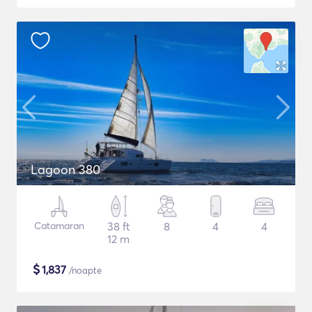
Lagoon 380
Catamaran
38 ft
8
4
4
12 m
$
1,837
/noapte