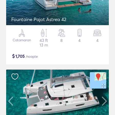
Fountaine Pajot Astrea 42
Catamaran
43 ft
8
4
4
13 m
$
1,705
/noapte