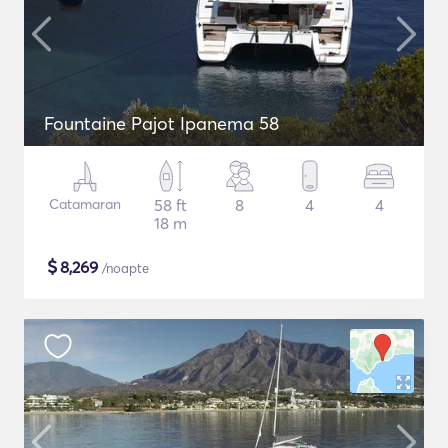
Fountaine Pajot Ipanema 58
Catamaran
58 ft
8
4
4
18 m
$
8,269
/noapte