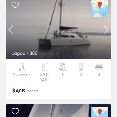
Lagoon 380
Catamaran
39 ft
6
3
3
12 m
$
4,019
/noapte