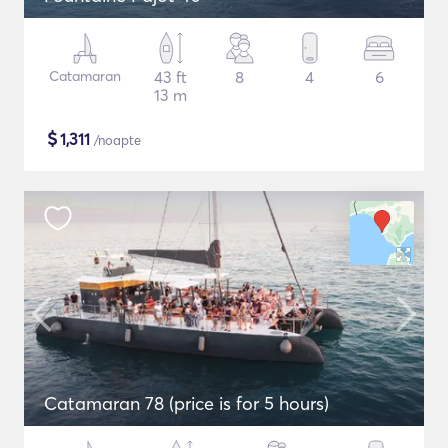
Catamaran
43 ft
8
4
6
13 m
$
1,311
/noapte
Catamaran 78 (price is for 5 hours)