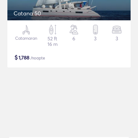
Catana 50
Catamaran
52 ft
6
3
3
16 m
$
1,788
/noapte