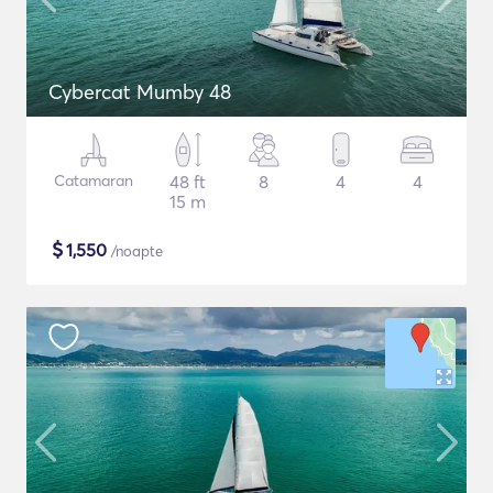
Cybercat Mumby 48
Catamaran
48 ft
8
4
4
15 m
$
1,550
/noapte