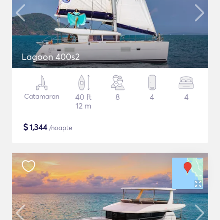
Lagoon 400s2
Catamaran
40 ft
8
4
4
12 m
$
1,344
/noapte