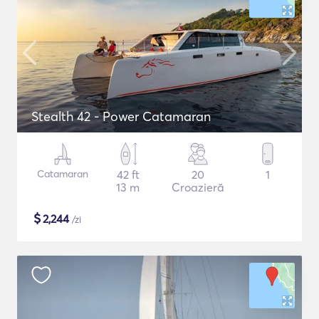
Stealth 42 - Power Catamaran
Catamaran
42 ft
20
1
13 m
Croazieră
$
2,244
/zi