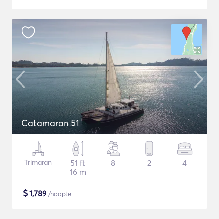
Catamaran 51
Trimaran
51 ft
8
2
4
16 m
$
1,789
/noapte