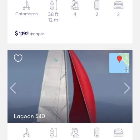
Catamaran
38 ft
4
2
2
12 m
$
1,192
/noapte
Lagoon 540