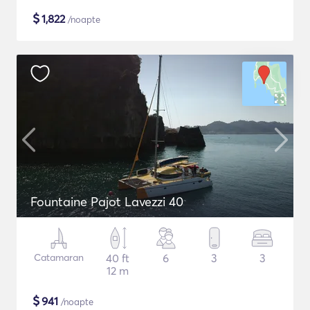
$
1,822
/noapte
Fountaine Pajot Lavezzi 40
Catamaran
40 ft
6
3
3
12 m
$
941
/noapte