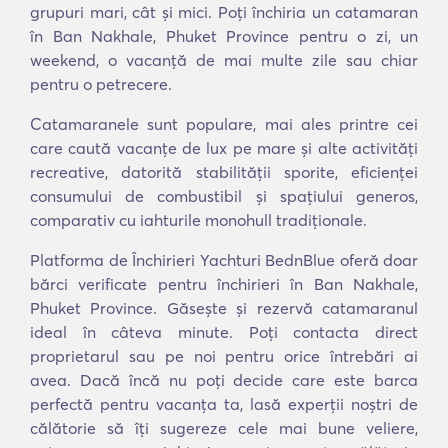
grupuri mari, cât și mici. Poți închiria un catamaran
în Ban Nakhale, Phuket Province pentru o zi, un
weekend, o vacanță de mai multe zile sau chiar
pentru o petrecere.
Catamaranele sunt populare, mai ales printre cei
care caută vacanțe de lux pe mare și alte activități
recreative, datorită stabilității sporite, eficienței
consumului de combustibil și spațiului generos,
comparativ cu iahturile monohull tradiționale.
Platforma de Închirieri Yachturi BednBlue oferă doar
bărci verificate pentru închirieri în Ban Nakhale,
Phuket Province. Găsește și rezervă catamaranul
ideal în câteva minute. Poți contacta direct
proprietarul sau pe noi pentru orice întrebări ai
avea. Dacă încă nu poți decide care este barca
perfectă pentru vacanța ta, lasă experții noștri de
călătorie să îți sugereze cele mai bune veliere,