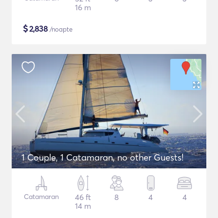
16 m
$
2,838
/noapte
1 Couple, 1 Catamaran, no other Guests!
Catamaran
46 ft
8
4
4
14 m