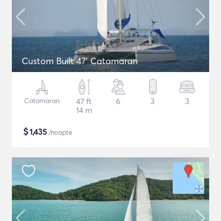
Custom Built 47' Catamaran
Catamaran
47 ft
6
3
3
14 m
$
1,435
/noapte