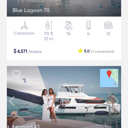
Blue Lagoon 70
Catamaran
70 ft
16
6
12
21 m
$
4,571
5.0
/noapte
(1
comentarii
)
Leopard 43