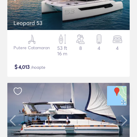
Leopard 53
Putere Catamaran
53 ft
8
4
4
16 m
$
4,013
/noapte