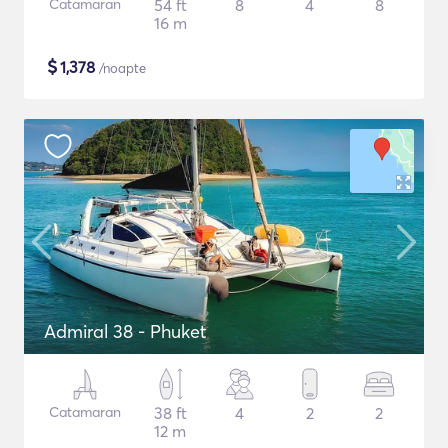
Catamaran
54 ft
8
4
8
16 m
$
1,378
/noapte
Admiral 38 - Phuket
Catamaran
38 ft
4
2
2
12 m