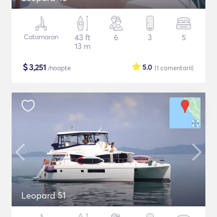
Catamaran
43 ft
6
3
5
13 m
$
3,251
5.0
/noapte
(1
comentarii
)
Leopard 51