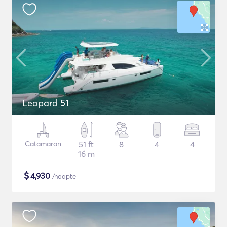
Leopard 51
Catamaran
51 ft
8
4
4
16 m
$
4,930
/noapte