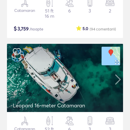
Catamaran
51 ft
6
3
2
16 m
$
3,759
5.0
/noapte
(94
comentarii
)
Leopard 16-meter Catamaran
Catamaran
52 ft
6
3
3