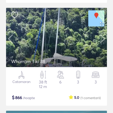
Wharram Tiki 38
Catamaran
38 ft
6
3
3
12 m
$
866
5.0
/noapte
(1
comentarii
)