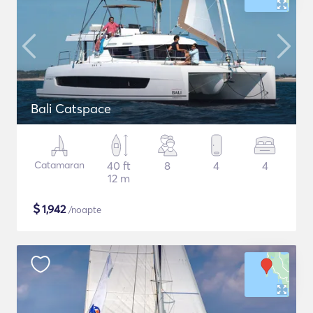
Bali Catspace
Catamaran
40 ft
8
4
4
12 m
$
1,942
/noapte