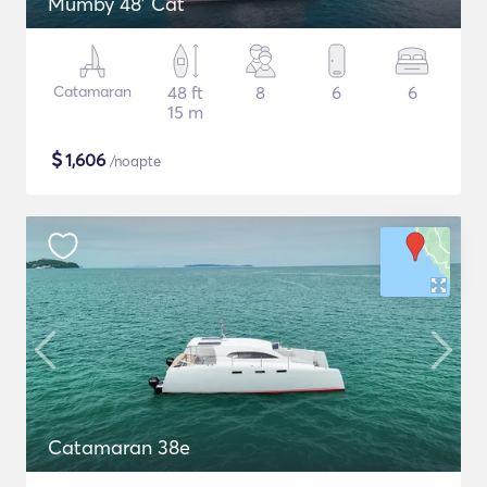
Mumby 48' Cat
Catamaran
48 ft
8
6
6
15 m
$
1,606
/noapte
Catamaran 38e