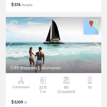
$
574
/noapte
CIM Shipyard Catamaran
Catamaran
22 ft
80
10
7 m
Croazieră
$
5,109
/zi