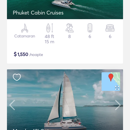
Phuket Cabin Cruises
Catamaran
48 ft
8
6
6
15 m
$
1,550
/noapte