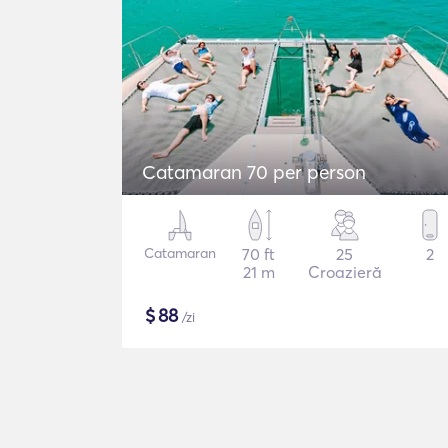
Catamaran 70 per person
Catamaran
70 ft
25
2
21 m
Croazieră
$
88
/zi