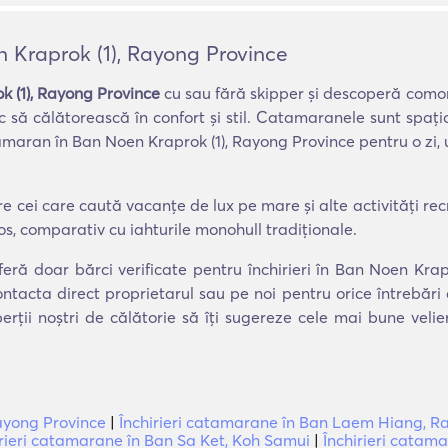
n Kraprok (1), Rayong Province
k (1), Rayong Province
cu sau fără skipper și descoperă comor
 să călătorească în confort și stil. Catamaranele sunt spațio
catamaran în Ban Noen Kraprok (1), Rayong Province pentru o zi
cei care caută vacanțe de lux pe mare și alte activități recreat
os, comparativ cu iahturile monohull tradiționale.
feră doar bărci verificate pentru închirieri în Ban Noen Krap
ntacta direct proprietarul sau pe noi pentru orice întrebări
erții noștri de călătorie să îți sugereze cele mai bune veli
Rayong Province
|
Închirieri catamarane în Ban Laem Hiang, R
irieri catamarane în Ban Sa Ket, Koh Samui
|
Închirieri catam