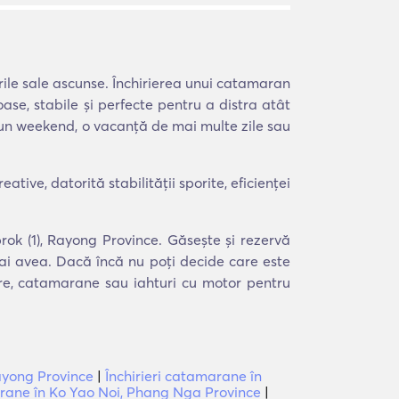
ile sale ascunse. Închirierea unui catamaran
ase, stabile și perfecte pentru a distra atât
, un weekend, o vacanță de mai multe zile sau
ive, datorită stabilității sporite, eficienței
rok (1), Rayong Province. Găsește și rezervă
 ai avea. Dacă încă nu poți decide care este
ere, catamarane sau iahturi cu motor pentru
ayong Province
|
Închirieri catamarane în
arane în Ko Yao Noi, Phang Nga Province
|