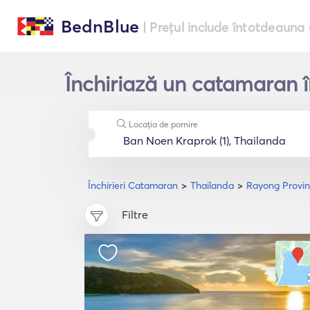
BednBlue
| Prețul include întotdeauna 
Închiriază un catamaran î
Locația de pornire
Închirieri Catamaran
Thailanda
Rayong Provi
Filtre