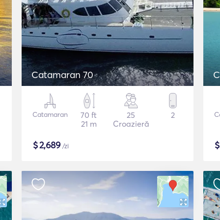
Catamaran 70
C
Catamaran
70 ft
25
2
C
21 m
Croazieră
$
2,689
/zi