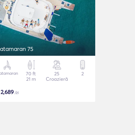
atamaran 75
atamaran
70 ft
25
2
21 m
Croazieră
$
2,689
/zi