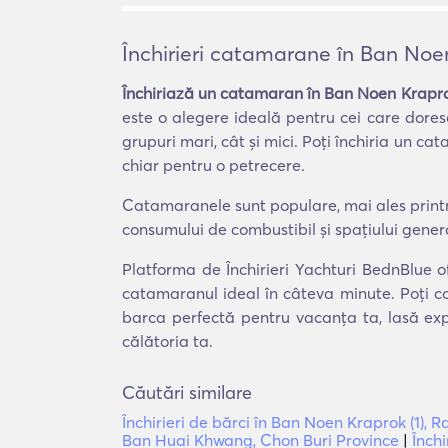
Închirieri catamarane în Ban Noe
Închiriază un catamaran în Ban Noen Krapro
este o alegere ideală pentru cei care doresc
grupuri mari, cât și mici. Poți închiria un 
chiar pentru o petrecere.
Catamaranele sunt populare, mai ales printre 
consumului de combustibil și spațiului gener
Platforma de Închirieri Yachturi BednBlue o
catamaranul ideal în câteva minute. Poți co
barca perfectă pentru vacanța ta, lasă exp
călătoria ta.
Căutări similare
Închirieri de bărci în Ban Noen Kraprok (1), 
Ban Huai Khwang, Chon Buri Province
|
Înch