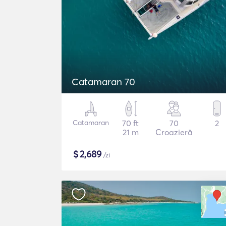
Catamaran 70
Catamaran
70 ft
70
2
21 m
Croazieră
$
2,689
/zi