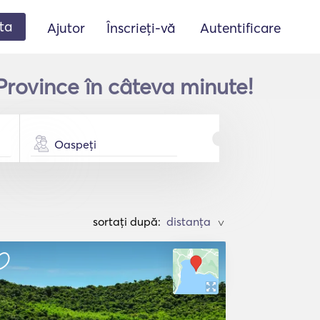
ta
Ajutor
Înscrieți-vă
Autentificare
Province în câteva minute!
Oaspeți
sortați după:
>