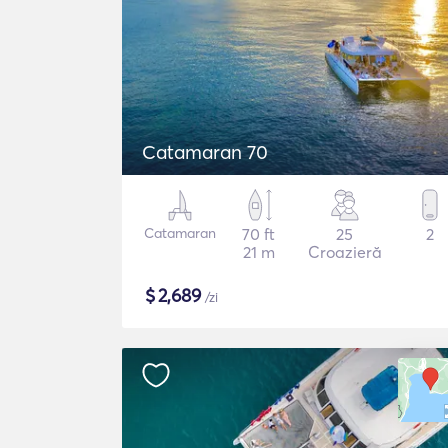
Catamaran 70
Catamaran
70 ft
25
2
21 m
Croazieră
$
2,689
/zi