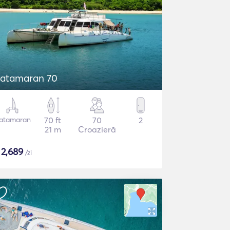
atamaran 70
atamaran
70 ft
70
2
21 m
Croazieră
$
2,689
/zi