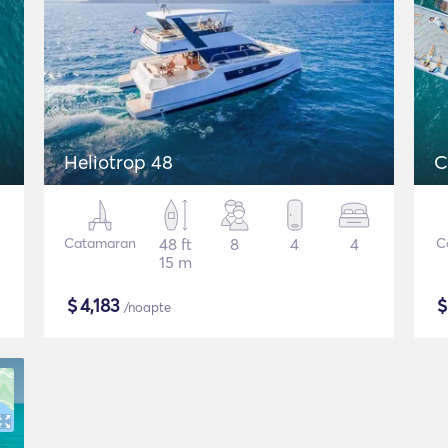
Heliotrop 48
C
Catamaran
48 ft
8
4
4
C
15 m
$
4,183
/noapte