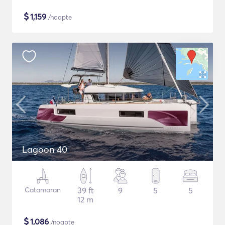
$
1,159
/noapte
Lagoon 40
Catamaran
39 ft
9
5
5
12 m
$
1,086
/noapte