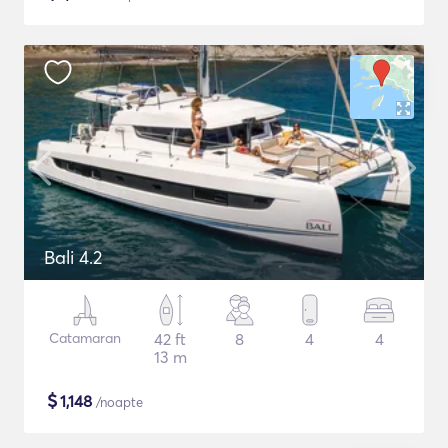
Bali 4.2
Catamaran
42 ft
8
4
4
13 m
$
1,148
/noapte