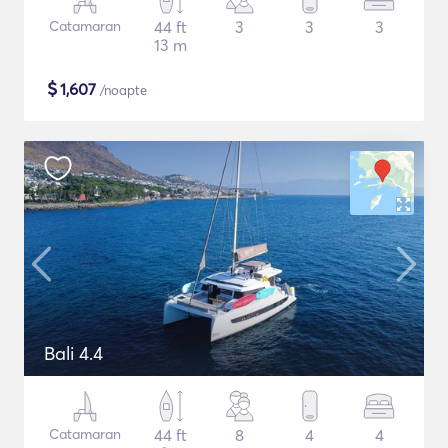
Catamaran
44 ft
3
3
3
13 m
$
1,607
/noapte
Bali 4.4
Catamaran
44 ft
8
4
4