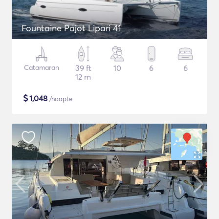
Fountaine Pajot Lipari 41
Catamaran
39 ft
10
6
6
12 m
$
1,048
/noapte