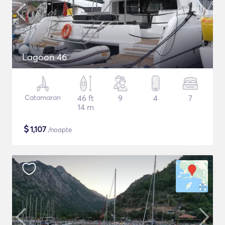
Lagoon 46
Catamaran
46 ft
9
4
7
14 m
$
1,107
/noapte