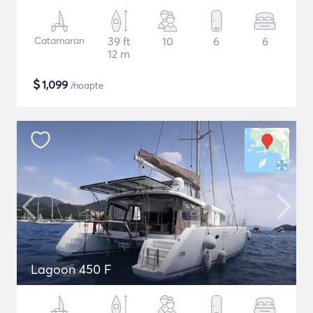
Catamaran
39 ft
10
6
6
12 m
$
1,099
/noapte
Lagoon 450 F