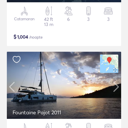
Catamaran
42 ft
6
3
3
13 m
$
1,004
/noapte
Fountaine Pajot 2011