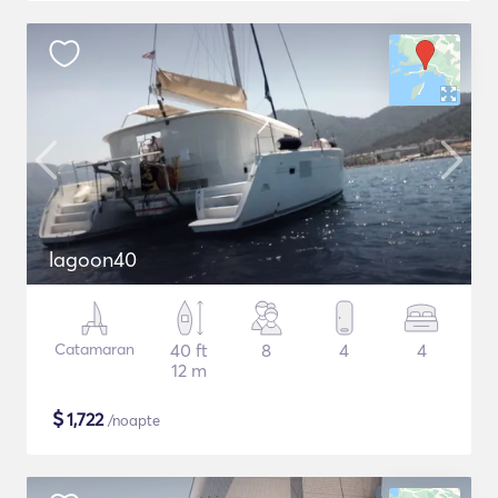
lagoon40
Catamaran
40 ft
8
4
4
12 m
$
1,722
/noapte