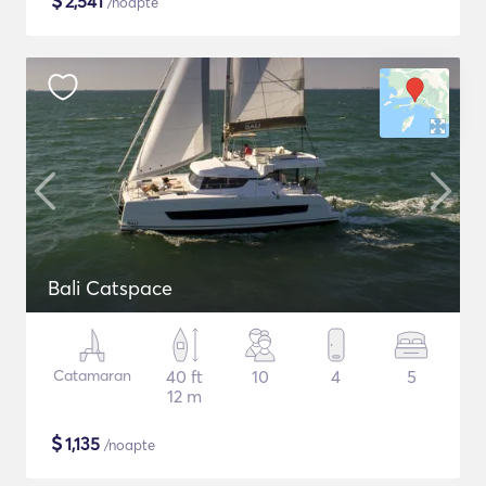
$
2,541
/noapte
Bali Catspace
Catamaran
40 ft
10
4
5
12 m
$
1,135
/noapte