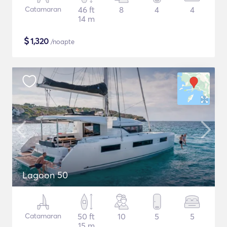
Catamaran
46 ft
8
4
4
14 m
$
1,320
/noapte
Lagoon 50
Catamaran
50 ft
10
5
5
15 m