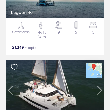
Lagoon 46
Catamaran
46 ft
9
5
5
14 m
$
1,349
/noapte