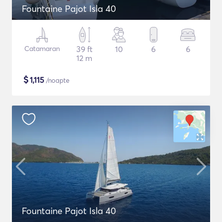
Fountaine Pajot Isla 40
Catamaran
39 ft
10
6
6
12 m
$
1,115
/noapte
Fountaine Pajot Isla 40