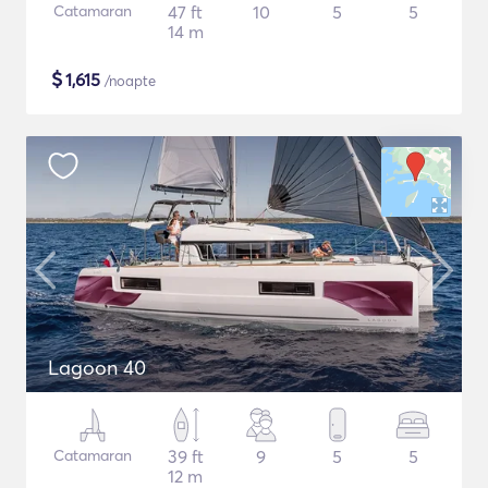
Catamaran
47 ft
10
5
5
14 m
$
1,615
/noapte
Lagoon 40
Catamaran
39 ft
9
5
5
12 m