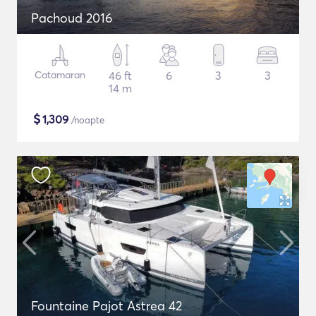
Pachoud 2016
Catamaran
46 ft
6
3
3
14 m
$
1,309
/noapte
Fountaine Pajot Astrea 42