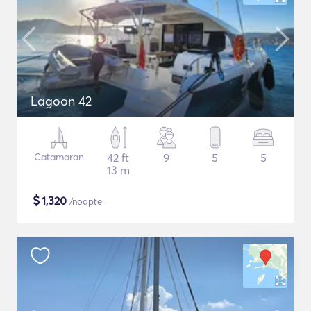
Lagoon 42
Catamaran
42 ft
9
5
5
13 m
$
1,320
/noapte