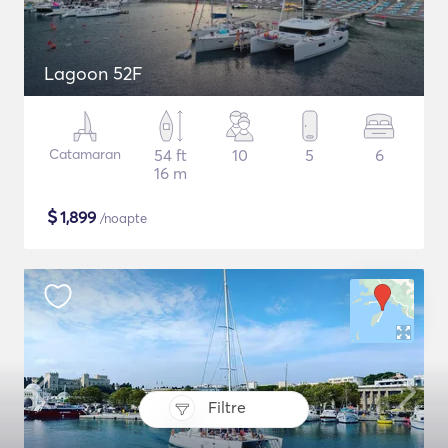
Lagoon 52F
Catamaran
54 ft
10
5
6
16 m
$
1,899
/noapte
Filtre