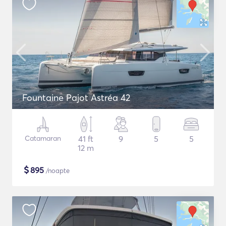
Fountaine Pajot Astréa 42
Catamaran
41 ft
9
5
5
12 m
$
895
/noapte