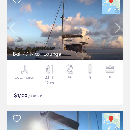
Bali 4.1 Maxi Lounge
Catamaran
41 ft
9
5
5
12 m
$
1,100
/noapte