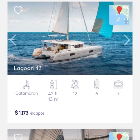
Lagoon 42
Catamaran
42 ft
12
6
7
13 m
$
1,173
/noapte