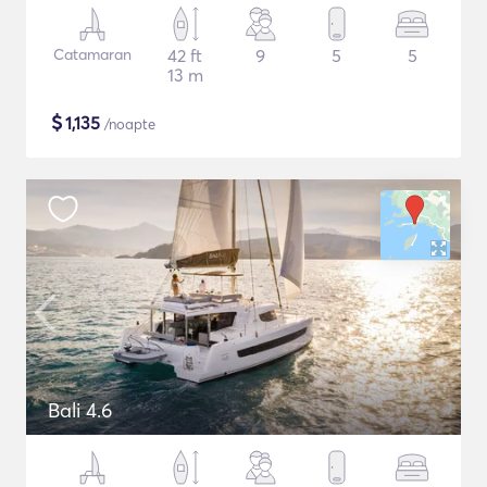
Catamaran
42 ft
9
5
5
13 m
$
1,135
/noapte
Bali 4.6