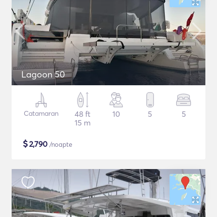
Lagoon 50
Catamaran
48 ft
10
5
5
15 m
$
2,790
/noapte