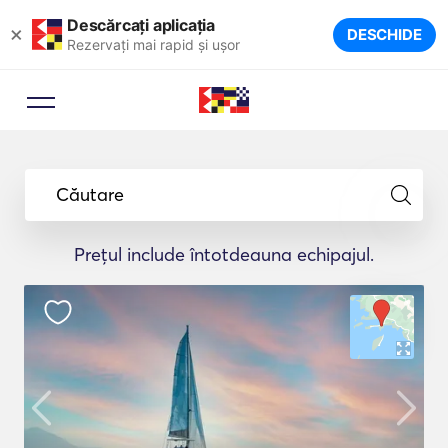
Descărcați aplicația
×
DESCHIDE
Rezervați mai rapid și ușor
Căutare
Prețul include întotdeauna echipajul.