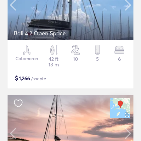
Bali 4.2 Open Space
Catamaran
42 ft
10
5
6
13 m
$
1,266
/noapte