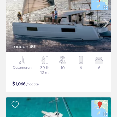
Lagoon 40
Catamaran
39 ft
10
6
6
12 m
$
1,066
/noapte