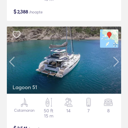
$
2,388
/noapte
Lagoon 51
Catamaran
50 ft
14
7
8
15 m