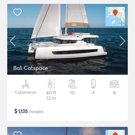
Bali Catspace
Catamaran
40 ft
10
4
6
12 m
$
1,135
/noapte