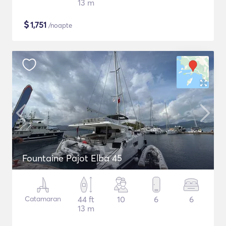
13 m
$
1,751
/noapte
Fountaine Pajot Elba 45
Catamaran
44 ft
10
6
6
13 m