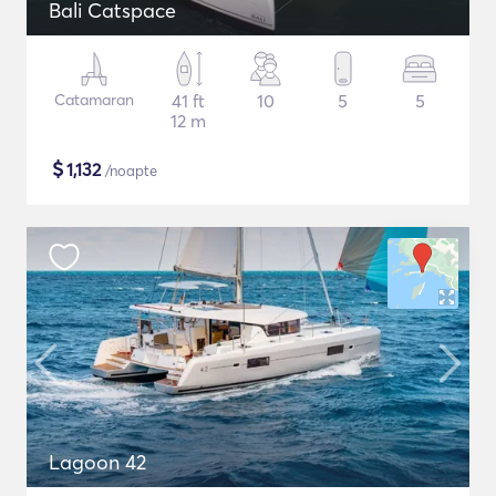
Bali Catspace
Catamaran
41 ft
10
5
5
12 m
$
1,132
/noapte
Lagoon 42