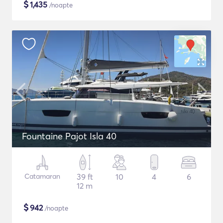
$
1,435
/noapte
Fountaine Pajot Isla 40
Catamaran
39 ft
10
4
6
12 m
$
942
/noapte