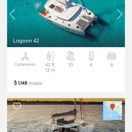
Lagoon 42
Catamaran
42 ft
10
6
6
13 m
$
1,148
/noapte