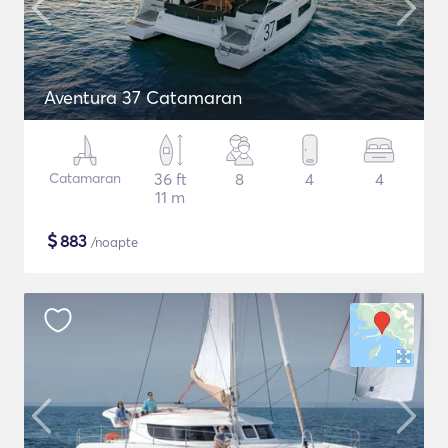
Aventura 37 Catamaran
Catamaran
36 ft
8
4
4
11 m
$
883
/noapte