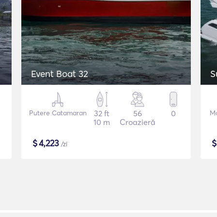
Event Boat 32
S
Putere Catamaran
32 ft
56
0
Mo
10 m
Croazieră
$
4,223
/zi