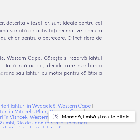
, datorită vitezei lor, sunt ideale pentru cei
gamă variată de activități recreative, precum
 sau chiar pentru o petrecere. O închiriere de
ale, Western Cape. Găsește și rezervă iahtul
ea. Dacă încă nu poți decide care este barca
amarane sau iahturi cu motor pentru călătoria
irieri iahturi în Wydgeleë, Western Cape
|
ahturi în Mitchells Plain, Western Cape
|
Monedă, limbă și multe altele
turi în Vishoek, Western Cape
|
Închirieri
în Zumbi, Rio de Janeiro State
|
Închirieri
South Malé Atoll, Atolul Kaafu