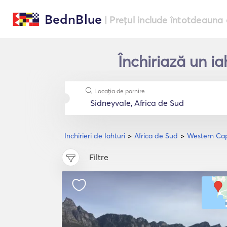
BednBlue
| Prețul include întotdeauna 
Închiriază un i
Locația de pornire
Inchirieri de Iahturi
Africa de Sud
Western Ca
Filtre