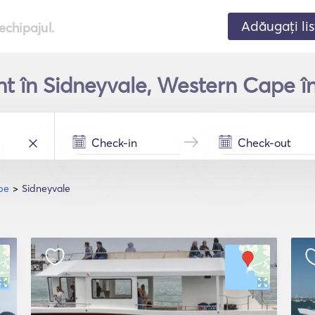
Adăugați lis
echipajul.
aht în Sidneyvale, Western Cape î
pe
Sidneyvale