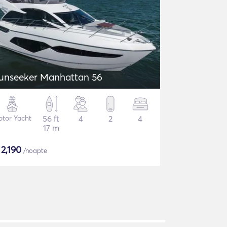
unseeker Manhattan 56
tor Yacht
56 ft
4
2
4
17 m
$
2,190
/noapte