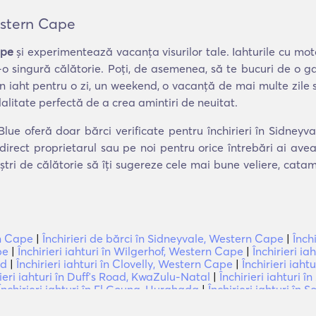
Western Cape
ape
și experimentează vacanța visurilor tale. Iahturile cu motor
r-o singură călătorie. Poți, de asemenea, să te bucuri de o 
 un iaht pentru o zi, un weekend, o vacanță de mai multe zile
litate perfectă de a crea amintiri de neuitat.
Blue oferă doar bărci verificate pentru închirieri în Sidneyv
direct proprietarul sau pe noi pentru orice întrebări ai av
ștri de călătorie să îți sugereze cele mai bune veliere, cat
rn Cape
|
Închirieri de bărci în Sidneyvale, Western Cape
|
Înch
pe
|
Închirieri iahturi în Wilgerhof, Western Cape
|
Închirieri i
ud
|
Închirieri iahturi în Clovelly, Western Cape
|
Închirieri iah
rieri iahturi în Duffʼs Road, KwaZulu-Natal
|
Închirieri iahturi 
Închirieri iahturi în El Gouna, Hurghada
|
Închirieri iahturi în 