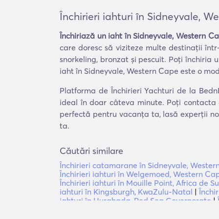
Închirieri iahturi în Sidneyvale, 
Închiriază un iaht în Sidneyvale, Western C
care doresc să viziteze multe destinații înt
snorkeling, bronzat și pescuit. Poți închiria
iaht în Sidneyvale, Western Cape este o moda
Platforma de Închirieri Yachturi de la Bedn
ideal în doar câteva minute. Poți contacta 
perfectă pentru vacanța ta, lasă experții no
ta.
Căutări similare
Închirieri catamarane în Sidneyvale, Weste
Închirieri iahturi în Welgemoed, Western Ca
Închirieri iahturi în Mouille Point, Africa de S
iahturi în Kingsburgh, KwaZulu-Natal
|
Închi
iahturi în Hurghada, Red Sea Governorate
|