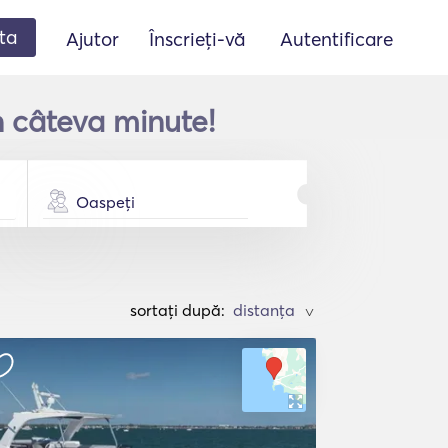
ta
Ajutor
Înscrieți-vă
Autentificare
n câteva minute!
Oaspeți
sortați după:
>