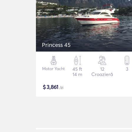
Princess 45
Motor Yacht
45 ft
12
3
14 m
Croazieră
$
3,861
/zi