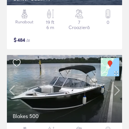
Runabout
19 ft
7
0
6 m
Croazieră
$
484
/zi
Blakes 500