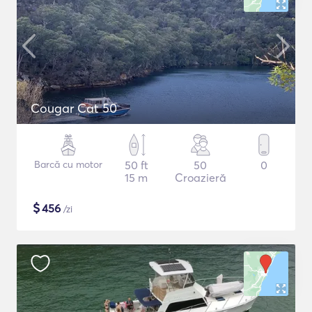
Cougar Cat 50
Barcă cu motor
50 ft
50
0
15 m
Croazieră
$
456
/zi