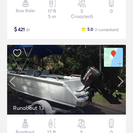
Bow Rider
17 ft
5
0
5 m
Croazieră
$
421
5.0
/zi
(1
comentarii
)
Runabout 13
Runabout
13 ft
5
0