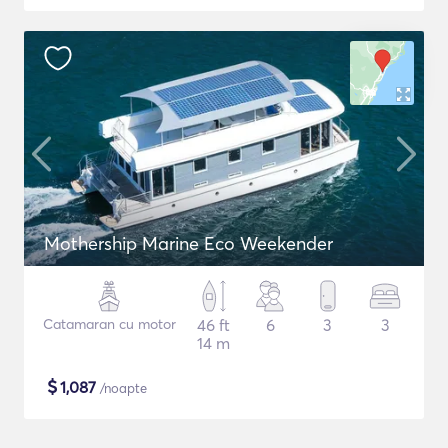
Mothership Marine Eco Weekender
Catamaran cu motor
46 ft
6
3
3
14 m
$
1,087
/noapte