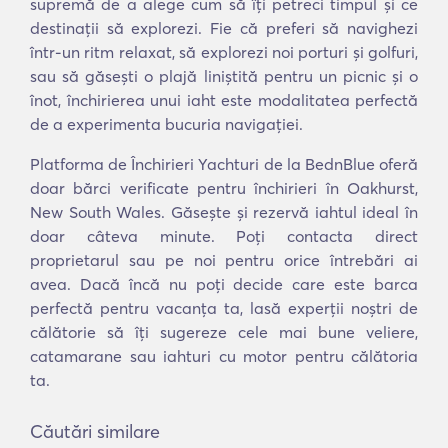
supremă de a alege cum să îți petreci timpul și ce
destinații să explorezi. Fie că preferi să navighezi
într-un ritm relaxat, să explorezi noi porturi și golfuri,
sau să găsești o plajă liniștită pentru un picnic și o
înot, închirierea unui iaht este modalitatea perfectă
de a experimenta bucuria navigației.
Platforma de Închirieri Yachturi de la BednBlue oferă
doar bărci verificate pentru închirieri în Oakhurst,
New South Wales. Găsește și rezervă iahtul ideal în
doar câteva minute. Poți contacta direct
proprietarul sau pe noi pentru orice întrebări ai
avea. Dacă încă nu poți decide care este barca
perfectă pentru vacanța ta, lasă experții noștri de
călătorie să îți sugereze cele mai bune veliere,
catamarane sau iahturi cu motor pentru călătoria
ta.
Căutări similare