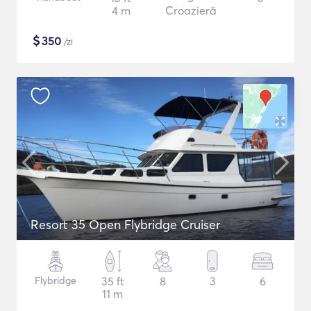
4 m
Croazieră
$
350
/zi
Resort 35 Open Flybridge Cruiser
Flybridge
35 ft
8
3
6
11 m