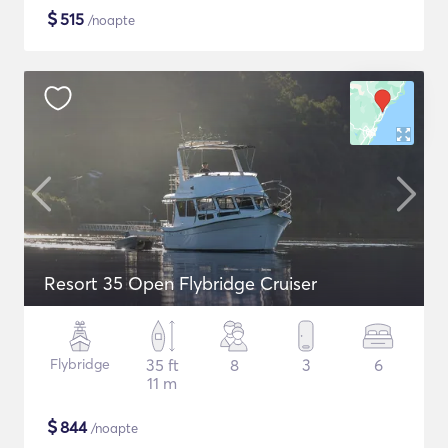
$
515
/noapte
Resort 35 Open Flybridge Cruiser
Flybridge
35 ft
8
3
6
11 m
$
844
/noapte