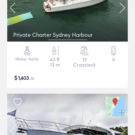
Private Charter Sydney Harbour
Motor Yacht
43 ft
12
0
13 m
Croazieră
$
1,403
/zi