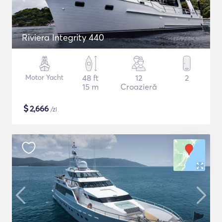
Riviera Integrity 440
Motor Yacht
48 ft
12
2
15 m
Croazieră
$
2,666
/zi