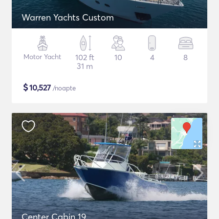
Warren Yachts Custom
Motor Yacht
102 ft
10
4
8
31 m
$
10,527
/noapte
Center Cabin 19