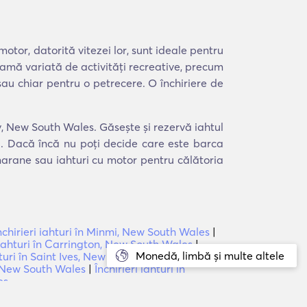
motor, datorită vitezei lor, sunt ideale pentru
 gamă variată de activități recreative, precum
 sau chiar pentru o petrecere. O închiriere de
ay, New South Wales. Găsește și rezervă iahtul
ea. Dacă încă nu poți decide care este barca
amarane sau iahturi cu motor pentru călătoria
nchirieri iahturi în Minmi, New South Wales
|
i iahturi în Carrington, New South Wales
|
Monedă, limbă și multe altele
hturi în Saint Ives, New South Wales
|
Închirieri
s, New South Wales
|
Închirieri iahturi în
es