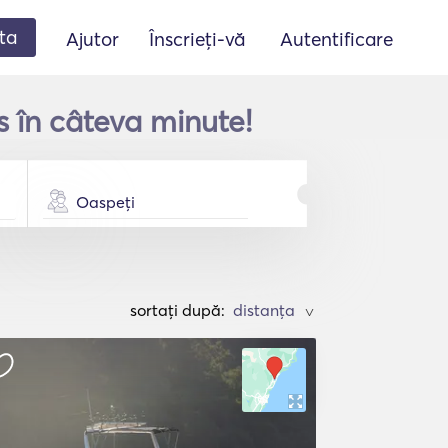
ta
Ajutor
Înscrieți-vă
Autentificare
 în câteva minute!
Oaspeți
sortați după:
>