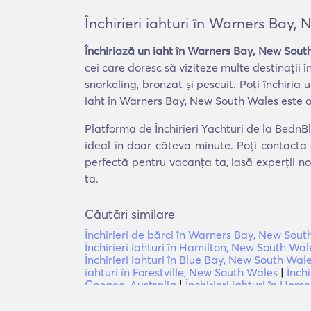
Închirieri iahturi în Warners Bay
Închiriază un iaht în Warners Bay, New Sout
cei care doresc să viziteze multe destinații 
snorkeling, bronzat și pescuit. Poți închiria
iaht în Warners Bay, New South Wales este o
Platforma de Închirieri Yachturi de la BednBl
ideal în doar câteva minute. Poți contacta 
perfectă pentru vacanța ta, lasă experții no
ta.
Căutări similare
Închirieri de bărci în Warners Bay, New Sou
Închirieri iahturi în Hamilton, New South Wal
Închirieri iahturi în Blue Bay, New South Wal
iahturi în Forestville, New South Wales
|
Închi
Coogee, Australia
|
Închirieri iahturi în Hom