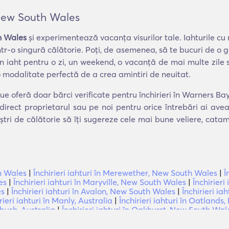
, New South Wales
h Wales
și experimentează vacanța visurilor tale. Iahturile cu 
într-o singură călătorie. Poți, de asemenea, să te bucuri de o
 un iaht pentru o zi, un weekend, o vacanță de mai multe zile
 modalitate perfectă de a crea amintiri de neuitat.
ue oferă doar bărci verificate pentru închirieri în Warners B
direct proprietarul sau pe noi pentru orice întrebări ai av
ștri de călătorie să îți sugereze cele mai bune veliere, cat
th Wales
|
Închirieri iahturi în Merewether, New South Wales
|
Î
es
|
Închirieri iahturi în Maryville, New South Wales
|
Închirier
es
|
Închirieri iahturi în Avalon, New South Wales
|
Închirieri ia
rieri iahturi în Manly, Australia
|
Închirieri iahturi în Oatland
ebush, Australia
|
Închirieri iahturi în Oakhurst, New South Wal