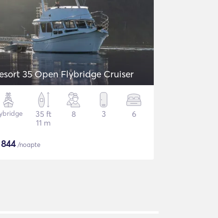
esort 35 Open Flybridge Cruiser
lybridge
35 ft
8
3
6
11 m
$
844
/noapte