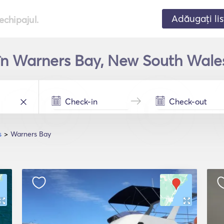
Adăugați lis
echipajul.
t în Warners Bay, New South Wales
s
Warners Bay