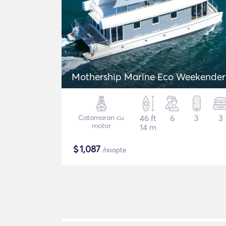
Mothership Marine Eco Weekender
Catamaran cu
46 ft
6
3
3
motor
14 m
$
1,087
/noapte