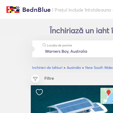
BednBlue
| Prețul include întotdeauna 
Închiriază un iah
Locația de pornire
Inchirieri de Iahturi
Australia
New South Wale
Filtre