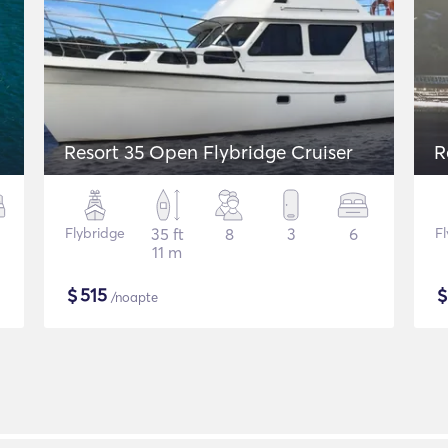
Resort 35 Open Flybridge Cruiser
R
Flybridge
35 ft
8
3
6
F
11 m
$
515
/noapte